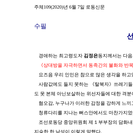
주체109(2020)년 6월 7일 로동신문
수필
선
경애하는
최고령도자
김정은
동지께서는
다음
《상대방을 자극하면서 동족간의 불화와 반목
요즈음 우리 인민은 참으로 많은 생각을 하고
사람값에도 들지 못하는 《탈북자》쓰레기들에
도 못 본체 아닌보살하는 위선자들에 대한 격분
혐오감, 누구나가 이러한 감정을 강하게 느끼
청류다리를 지나는 뻐스안에서도 마찬가지였
조선로동당 중앙위원회 제１부부장의 담화내용
지숙한 한 남성이 이렇게 말했다.