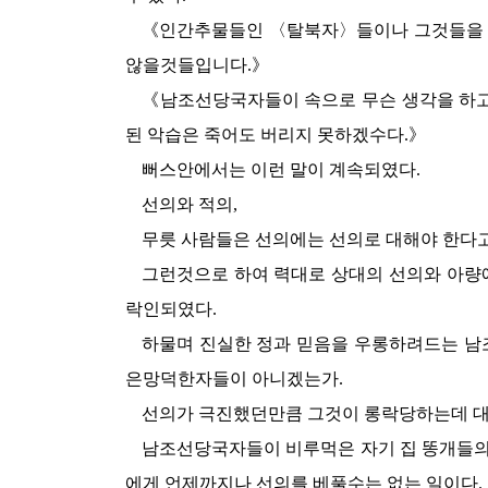
《인간추물들인 〈탈북자〉들이나 그것들을 
않을것들입니다.》
《남조선당국자들이 속으로 무슨 생각을 하
된 악습은 죽어도 버리지 못하겠수다.》
뻐스안에서는 이런 말이 계속되였다.
선의와 적의,
무릇 사람들은 선의에는 선의로 대해야 한다
그런것으로 하여 력대로 상대의 선의와 아
락인되였다.
하물며 진실한 정과 믿음을 우롱하려드는 
은망덕한자들이 아니겠는가.
선의가 극진했던만큼 그것이 롱락당하는데 대
남조선당국자들이 비루먹은 자기 집 똥개들의
에게 언제까지나 선의를 베풀수는 없는 일이다.