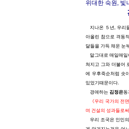
위대한
숙원, 빛
지나온 ５년, 우리
아올린 참으로 격동적
달들을 가득 채운 눈
말그대로 매일매일
쳐지고 그와 더불어 
에 우후죽순처럼 솟
있었기때문이다.
경애하는
김정은
동
《우리 국가의 전
며 건설의 성과들로써
우리 조국은 인민의
게 안겨지는것은 어느