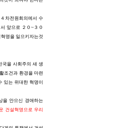
제４차전원회의에서 수
면서 앞으로 ２０~３０
건설혁명을 일으키자는것
전국을 사회주의 새 생
생활조건과 환경을 마련
수 있는
위대한
혁명이
구상을 안으신
경애하는
운 건설혁명으로 우리
 단계의 투쟁에서 건설