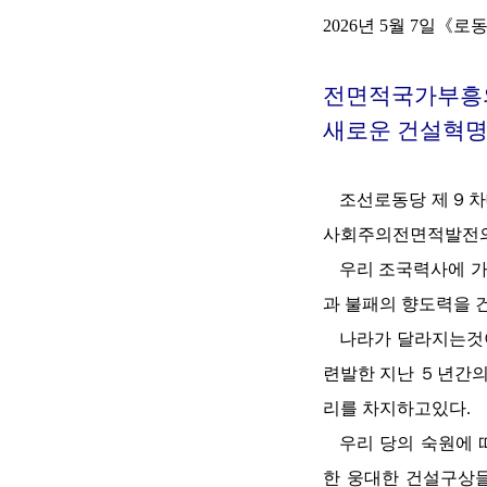
2026년 5월 7일《
전면적국가부흥
새로운
건설혁명
조선로동당 제９차
사회주의전면적발전의
우리 조국력사에 
과 불패의 향도력을 
나라가 달라지는것
련발한 지난 ５년간의
리를 차지하고있다.
우리 당의 숙원에
한 웅대한 건설구상