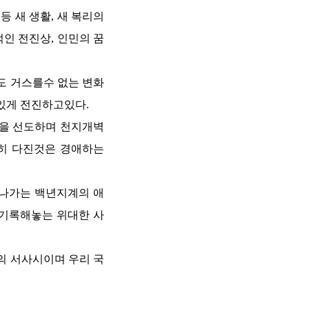
 새 생활, 새 복리의
인 전진상, 인민의 꿈
도 거스를수 없는 변화
있게 전진하고있다.
을 선도하며 천지개벽
고히 다진것은
경애하는
나가는 백년지계의 애
 기록해놓는
위대한
사
의 서사시이며 우리 국