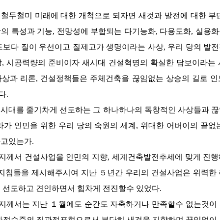
철두철미 미래에 대한 개척으로 되자면 새것과 발전에 대한 부
의 특성과 기능, 전망성에 부합되는 다기능화, 다용도화, 실용
도보다 질이 우선이고 질제고가 생명이라는 사상, 우리 당의 발
, 시공력량의 준비이자 새시대 건설혁명의 확실한 담보이라는
상과 리론, 건설정책들은 주체건축을 끊임없는 상승의 길로 
다.
 시대를 줄기차게 선도하는 그 하나하나의 독창적인 사상들과 
라가 인민을 위한 우리 당의 숙원의 세계,
위대한
어버이의
끝없는
하고있는가.
지께서
건설사업을 인민의 지향, 세계건축발전추세에 맞게 진행
 지침들을 제시해주시여 지난 ５년간 우리의 건설사업은 위력한
 선도하고 견인하면서 힘차게 전진할수 있었다.
지께서는
지난 １월에도 순간도 자축하거나 만족할수 없는것이 
화적수준의 직관적표현으로서 부단히 새것을 지향하며 끊임없이