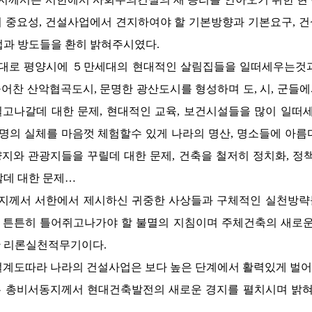
 중요성, 건설사업에서 견지하여야 할 기본방향과 기본요구, 
업과 방도들을 환히 밝혀주시였다.
대로 평양시에 ５만세대의 현대적인 살림집들을 일떠세우는것과
어찬 산악협곡도시, 문명한 광산도시를 형성하며 도, 시, 군들
고나갈데 대한 문제, 현대적인 교육, 보건시설들을 많이 일떠세
의 실체를 마음껏 체험할수 있게 나라의 명산, 명소들에 아름
지와 관광지들을 꾸릴데 대한 문제, 건축을 철저히 정치화, 정책
할데 대한 문제…
지께서
서한에서 제시하신 귀중한 사상들과 구체적인 실천방략
튼튼히 틀어쥐고나가야 할 불멸의 지침이며 주체건축의 새로운
한 리론실천적무기이다.
설계도따라 나라의 건설사업은 보다 높은 단계에서 활력있게 벌어
는
총비서동지께서
현대건축발전의 새로운 경지를 펼치시며 밝