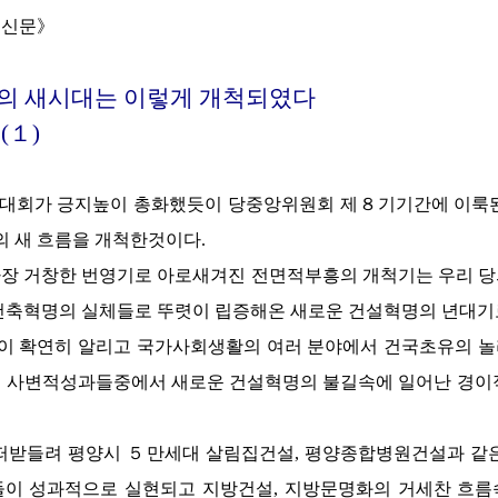
로동신문》
의
새시대는
이렇게
개척되였다
(１)
대회가 긍지높이 총화했듯이 당중앙위원회 제８기기간에 이룩된
 새 흐름을 개척한것이다.
가장 거창한 번영기로 아로새겨진 전면적부흥의 개척기는 우리 
건축혁명의 실체들로 뚜렷이 립증해온 새로운 건설혁명의 년대기
이 확연히 알리고 국가사회생활의 여러 분야에서 건국초유의 놀
 사변적성과들중에서 새로운 건설혁명의 불길속에 일어난 경이
 떠받들려 평양시 ５만세대 살림집건설, 평양종합병원건설과 같
들이 성과적으로 실현되고 지방건설, 지방문명화의 거세찬 흐름