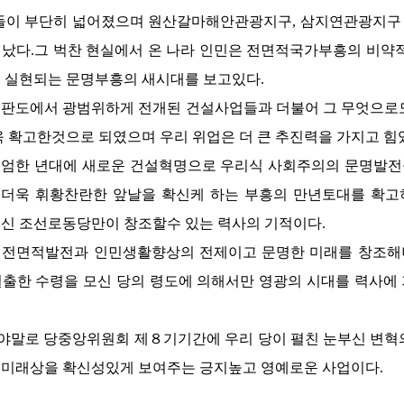
들이 부단히 넓어졌으며 원산갈마해안관광지구, 삼지연관광지구 등
났다.그 벅찬 현실에서 온 나라 인민은 전면적국가부흥의 비약적
 실현되는 문명부흥의 새시대를 보고있다.
적판도에서 광범위하게 전개된 건설사업들과 더불어 그 무엇으로
욱 확고한것으로 되였으며 우리 위업은 더 큰 추진력을 가지고 힘
준엄한 년대에 새로운 건설혁명으로 우리식 사회주의의 문명발전
 더욱 휘황찬란한 앞날을 확신케 하는 부흥의 만년토대를 확
신 조선로동당만이 창조할수 있는 력사의 기적이다.
 전면적발전과 인민생활향상의 전제이고 문명한 미래를 창조해
걸출한
수령을
모신 당의 령도에 의해서만 영광의 시대를 력사에
야말로 당중앙위원회 제８기기간에 우리 당이 펼친 눈부신 변혁
미래상을 확신성있게 보여주는 긍지높고 영예로운 사업이다.