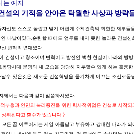
나는 예지
건설의 기적을 안아온 탁월한 사상과 방략
들자신도 스스로 놀랍고 믿기 어렵게 주체건축의 희한한 재부들을
인 나날이였다.순탄할 때에도 엄두를 내지 못한 놀라운 건설신
부신 변혁의 년대였다.
이 건설이고 창조이며 변혁이고 발전인 벅찬 현실이 나라의 방
로동당시대 문명의 새 모습을 당당히 자부할수 있게 하는 훌륭
아날수 있은것은 새로운 건설혁명을 줄기차게 이끄는 조선로동당
지께서는
다음과 같이 말씀하시였다.
면적부흥과 인민의 복리증진을 위한 력사적위업은 건설로 시작되
 성취된다고 할수가 있습니다.》
 모든 꿈 이루어지는 제일 아름답고 부유하고 강대한 나라가 되
것이나 세상에 둘도 없는 최고의것, 먼 후날에도 손색없는 최