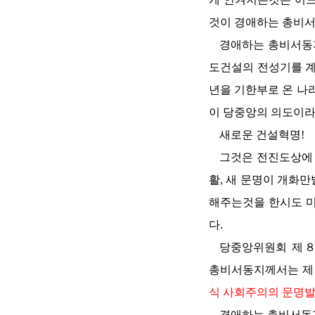
것이
경애하는
총비
경애하는
총비서동
도건설의 전성기를 계
년을 기한부로 온 나
이 당중앙의 의도이라
새로운 건설혁명!
그것은 전진도상에 
활, 새 문명이 개화
해주는것을 한시도 
다.
당중앙위원회 제８
총비서동지께서는
제
식 사회주의의 문명
경애하는
총비서동