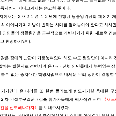
서동지께서
지니고계시는 숭고한 뜻이다.
지께서는
２０２１년 １２월에 진행된 당중앙위원회 제８기 
속 이어나가며 지방이 변하는 시대를 열어놓아야 한다고 하시
라 인민들의 생활환경을 근본적으로 개변시키기 위한 새로운 
고 천명하시였다.
많은 장애와 난관이 가로놓여있다 해도 수도 평양만이 아니라 
만발하는 별천지로 전변시켜 온 나라 전체 인민들에게 부럼없는 
미룰수 없는 중차대한 혁명사업으로 내세운 우리 당만이 결행할
기기간에 온 나라를 또 한번 몰라보게 변모시키실 웅대한 
２차 건설부문일군대강습 참가자들에게 력사적인 서한
《새로
발전을 선도해나가자》
를 보내주시였다.
지께서는
서한에서 사회주의건설의 새 승리를 안아오기 위한 현