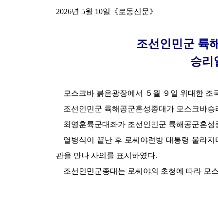
2026년 5월 10일《로동신문》
조선인민군 륙
승리
모스크바 붉은광장에서 ５월 ９일
위대한
조국
조선인민군 륙해공군혼성종대가 모스크바승
최영훈륙군대좌가 조선인민군 륙해공군혼성종
열병식이 끝난 후 로씨야련방 대통령 울라
관을 만나 사의를 표시하였다.
조선인민군종대는 로씨야의 초청에 따라 모