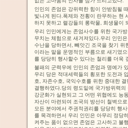
없는 고마움의 인사를 삼가 드리고있다.
인민의 존엄은 강위력한 힘이 안받침될 
빛나게 된다.폭제와 전횡이 란무하는 현 
하지 못하고 렬강들의 롱락물, 희생물이 
우리 인민에게는 존엄사수를 위한 국가방
무치는 체험으로 새겨져있다.우리 인민은
수난을 당하면서, 빼앗긴 조국을 찾기 위
이라는 말을 운명적인 부름으로 새기였으
를 당당히 행사할수 있다는 철리를 더욱 
불패의 군력우에 인민의 존엄과 명예가 
우리 당은 적대세력들의 횡포한 도전과 
호, 자존수호, 국익수호를 위한 중대한 
결행하였다.당의 령도밑에 국가방위력의 
강군화가 실현되고 그 어떤 위협에도 능
자산이 마련되여 조국의 방선이 철벽으로
모든 분야에서 주권적권리를 당당히 행
를 목격하면서 우리 인민은 아무리 정당
켜주는 품이 없으면 존엄은 고사하고 불