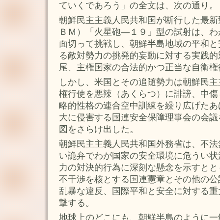
ていくであろう」の全文は、次の通り。
朝鮮民主主義人民共和国が断行した最新
ＢＭ）「火星砲―１９」型の試射は、わ
面切って挑戦し、朝鮮半島地域の平和と
る敵対勢力の挑発的妄動に対する実践的
尾、主権国家の合法的かつ正当な自衛権
しかし、米国とその追随勢力は朝鮮民主
権行使を悪辣（あくらつ）に誹謗、中傷
略的性格の連合空中訓練を繰り広げたあ
大に侵害する国連安全保障理事会の会議
図をさらけ出した。
朝鮮民主主義人民共和国外務省は、不法
い詭弁でわが国家の安全環境に危うい状
力の対決的行為に深刻な懸念を示すとと
不干渉を核とする国連憲章とその他の公
乱暴な違反、国際平和と安全に対する重
撃する。
地球上のどこにも、朝鮮半島のように一