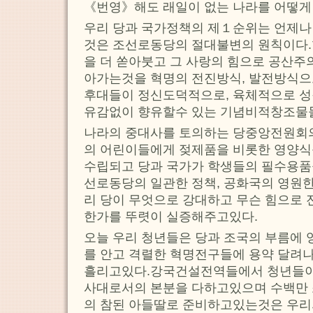
《번영》해도 래일이 없는 나라를 어떻게
우리 당과 국가정책의 제１순위는 언제나
것은 조선로동당의 절대불변의 원칙이다
을 더 쏟아붓고 그 사랑의 힘으로 공산주
아가는것을 혁명의 전진방식, 발전방식으
후대들이 정신도덕적으로, 육체적으로 성
유감없이 향유할수 있는 기념비적창조물
나라의 중대사를 토의하는 당중앙전원회
의 어린이들에게 젖제품을 비롯한 영양
수립되고 당과 국가가 학생들의 필수용품
선로동당의 일관한 정책, 공화국의 영원
리 당이 무엇으로 강대하고 무슨 힘으로
한가를 뚜렷이 실증해주고있다.
오늘 우리 청년들은 당과 조국의 부름에
를 안고 격렬한 혁명전구들에 용약 달려
흘리고있다.강국건설전역들에서 청년들이 
사대로서의 본분을 다하고있으며 수백만
의 참된 아들딸로 준비하고있는것은 우리