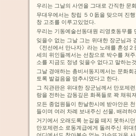
우리는 그날의 사연을 그대로 간직한 문
무대우에서는 창립 ５０돐을 맞으며 진
창 고조를 이루고있었다.
우리는 기동예술선동대원 리영호동무를 
잊을수 없는 그날 그는 위대한 장군님과
《전선에서 만나자》라는 노래를 혼성２
세의 위인들께서는 선참으로 박수를 쳐주
소를 지금도 정녕 잊을수 없다고 말하는
그날 경애하는 총비서동지께서는 문화회
토록 발걸음을 멈추시였다고 한다.
그 직관판은 위대한 장군님께서 만포제련
랑을 전하는 감동깊은 화폭들로 꽉 채워
모든 종업원들이 한날한시에 받아안은 천
들이며 여러 차례 보내주신 선물, 배려
거기에서 오래도록 눈길을 떼지 못하시
만포제련소 로동계급에게 돌려주신 위대한
어디에서도 찾아볼수 없는 가슴뜨거운 