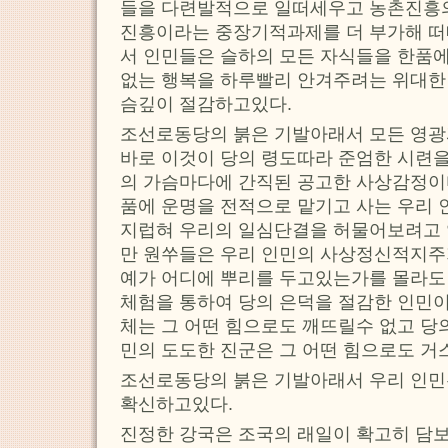
들을 다련발적으로 일떠세우고 농촌진흥의
진흥이라는 중장기적과제를 더 부가해 떠
서 인민들은 슬하의 모든 자식들을 한품에
없는 행복을 하루빨리 안겨주려는 위대한
슴깊이 절감하고있다.
조선로동당의 붉은 기발아래서 모든 영광과
바로 이것이 당의 령도따라 준엄한 시련을
의 가슴마다에 간직된 공고한 사상감정이
품에 운명을 전적으로 맡기고 사는 우리 
지럽혀 우리의 일심단결을 허물어보려고
만 원쑤들은 우리 인민의 사상정신적지주
예가 어디에 뿌리를 두고있는가를 몰라도
체험을 통하여 당의 은덕을 절감한 인민이
체는 그 어떤 힘으로도 깨뜨릴수 없고 당
민의 도도한 진군은 그 어떤 힘으로도 거
조선로동당의 붉은 기발아래서 우리 인민
확신하고있다.
진정한 강국은 조국의 래일이 확고히 담