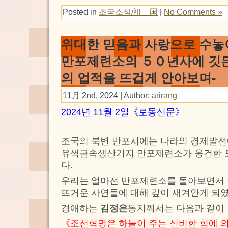
Posted in
조국소식/祖 国
|
No Comments »
위대한 믿음과 사랑으로 수놓아
만포제련소의 ５０년사에 깃
의 업적을 뜨겁게 안아보며-
11月 2nd, 2024 | Author:
arirang
2024년 11월 2일《로동신문》
조국의 북변 만포시에는 나라의 경제발전
유색금속생산기지 만포제련소가 웅건한 
다.
우리는 얼마전 만포제련소를 돌아보면서 
뜨거운 사연들에 대해 깊이 새겨안게 되였
경애하는
김정은
동지께서는 다음과 같이
《조선혁명은 하늘이 주는 신비한 힘에 