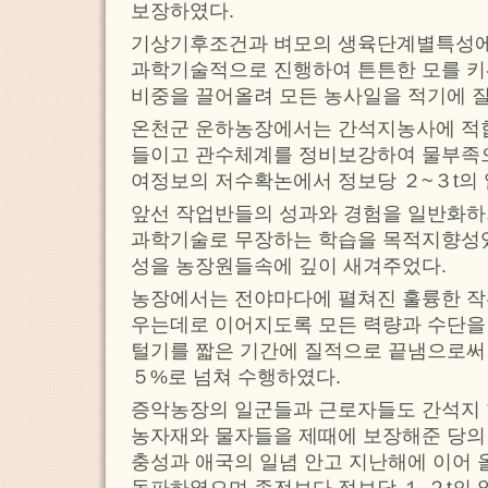
보장하였다.
기상기후조건과 벼모의 생육단계별특성
과학기술적으로 진행하여 튼튼한 모를 
비중을 끌어올려 모든 농사일을 적기에 
온천군 운하농장에서는 간석지농사에 적
들이고 관수체계를 정비보강하여 물부족으
여정보의 저수확논에서 정보당 ２~３t의
앞선 작업반들의 성과와 경험을 일반화하
과학기술로 무장하는 학습을 목적지향성
성을 농장원들속에 깊이 새겨주었다.
농장에서는 전야마다에 펼쳐진 훌륭한 작
우는데로 이어지도록 모든 력량과 수단을
털기를 짧은 기간에 질적으로 끝냄으로
５%로 넘쳐 수행하였다.
증악농장의 일군들과 근로자들도 간석지 
농자재와 물자들을 제때에 보장해준 당의
충성과 애국의 일념 안고 지난해에 이어
돌파하였으며 종전보다 정보당 １.２t의 