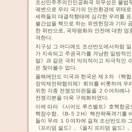
조선민주주의인민공화국 외무성은 불법
궤변으로 우리 국가의 안전환경에 위태로
세력들의 대결적행태에 심각한 우려를 표
불간섭을 핵으로 하는 유엔헌장과 기타 
한 위반으로, 국제평화와 안전에 대한 엄
격한다.
지구상 그 어디에도 조선반도에서처럼 
가 지속되고 주권국가를 겨냥한 일방적
말》과 같은 극히 악의적이고 자극적인 
은 찾아볼수 없다.
올해에만도 미국과 한국은 제３차 《핵협
장억제전략협의체》회의를 비롯하여 우리
위한 각종 전쟁모의판들을 ２０여차례나
전쟁각본을 더욱 구체화하였다.
이에 따라 《시어도 루즈벨트》호핵항공
핵잠수함, 《B-５２H》핵전략폭격기를 
들이 무려 １０여차에 걸쳐 조선반도와 
《프리덤 쉴드》, 《을지 프리덤 쉴드》,