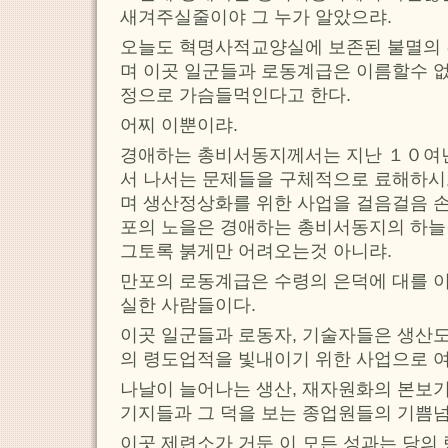
새겨주실줄이야 그 누가 알았으랴.
오늘도 혁명사적교양실에 보존된 불멸의
며 이곳 일군들과 로동계급은 이름할수 없
정으로 가슴들먹인다고 한다.
어찌 이뿐이랴.
경애하는 총비서동지께서는 지난 １０여
서 나서는 문제들을 구체적으로 료해하시
며 생산정상화를 위한 사업을 걸음걸음 
포의 노을은 경애하는 총비서동지의 하늘
그토록 붉게만 어려오는것 아니랴.
만포의 로동계급은 수령의 은덕에 대를 이
실한 사람들이다.
이곳 일군들과 로동자, 기술자들은 생산도
의 령도업적을 빛내이기 위한 사업으로 
나날이 늘어나는 생산, 재자원화의 본보기
기지들과 그 덕을 보는 종업원들의 기쁨
이곳 제련소가 거둔 이 모든 성과는 당의