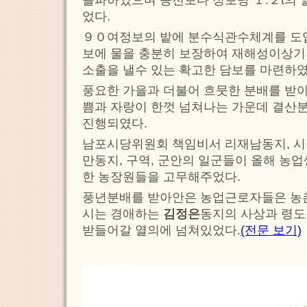
었다.
９０여정보의 밭에 분수식관수체계를 도
보에 물을 충분히 보장하여 재해성이상기
소출을 낼수 있는 확고한 담보를 마련하였
풍요한 가을과 더불어 흐뭇한 분배를 받
쁨과 자랑이 한껏 넘쳐나는 가운데 결산
진행되였다.
남포시당위원회 책임비서 리재남동지, 
만동지, 구역, 군안의 일군들이 올해 농
한 농장원들을 고무해주었다.
풍년분배를 받아안은 농업근로자들은 농
시는 경애하는
김정은
동지의 사상과 령도
받들어갈 열의에 넘쳐있었다.
(전문 보기)