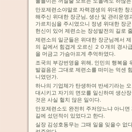
물들이는 꺼질줄 모르는 노을에도 하많은
만포제련소야말로 자력갱생의 위대한 창
해주신 위대한 장군님, 생산 및 관리운
가르치심을 주시였으니 정녕 위대한 장군
헌신이 있어 제련소는 장성발전의 길로 
제련소의 일군들은 위대한 장군님께서 
의 길에서 힘겹게 오르신 ２０개의 경사급
을 머금고 가슴아프게 추억하였다.
조국의 부강번영을 위해, 인민의 행복을 
발걸음은 그대로 제련소를 떠미는 억센 
니였던가.
하나의 기업체가 탄생하여 반세기라는 오랜
대시키고 자기의 면모를 일신하며 생산
것은 사실 헐치 않은 일이다.
만포제련소도 완전히 주저앉느냐 아니면 
길에 섰던적이 있었다고 한다.
실장 김성호동무는 그때 일을 잊을수 없다
려주었다.