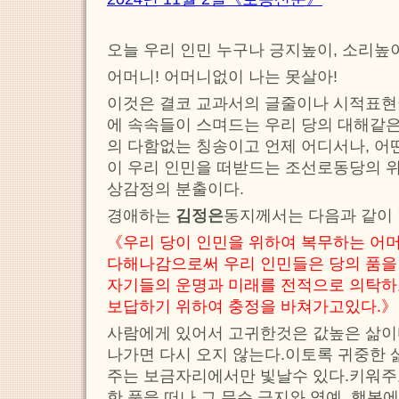
오늘 우리 인민 누구나 긍지높이, 소리높
어머니! 어머니없이 나는 못살아!
이것은 결코 교과서의 글줄이나 시적표현
에 속속들이 스며드는 우리 당의 대해같은
의 다함없는 칭송이고 언제 어디서나, 어
이 우리 인민을 떠받드는 조선로동당의 
상감정의 분출이다.
경애하는
김정은
동지께서는 다음과 같이
《우리 당이 인민을 위하여 복무하는 어
다해나감으로써 우리 인민들은 당의 품을
자기들의 운명과 미래를 전적으로 의탁하
보답하기 위하여 충정을 바쳐가고있다.》
사람에게 있어서 고귀한것은 값높은 삶이
나가면 다시 오지 않는다.이토록 귀중한 
주는 보금자리에서만 빛날수 있다.키워주
한 품을 떠나 그 무슨 긍지와 영예, 행복