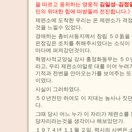
을 따르고 옹위하는 영웅적
김일성
–
김정
민의 위대한 힘에 떠받들려 전진합니다.
제련소에 도착한 우리는 온 제련소가 격
것을 느낄수 있었다.
경애하는 총비서동지께서 창립 ５０돐을
은정깊은 조치를 취해주시였다는 소식이 
마다에 퍼져갔던것이다.
혁명사적교양실 강사 홍정화동무는 ５０년
라고, 우리 제련소야말로 대를 이어 누려
기적과 전변을 안아오는가를 보여주는 또
이였다.
사실이 그러하였다.
５０년전만 하여도 이 지대는 농사나 짓
다.
그때 당시 어느 누가 이 자리가 제련소를
당자리라는것을 생각이나 해보았던가.
１９７４년 １１월 ２일, 력사의 사변은 