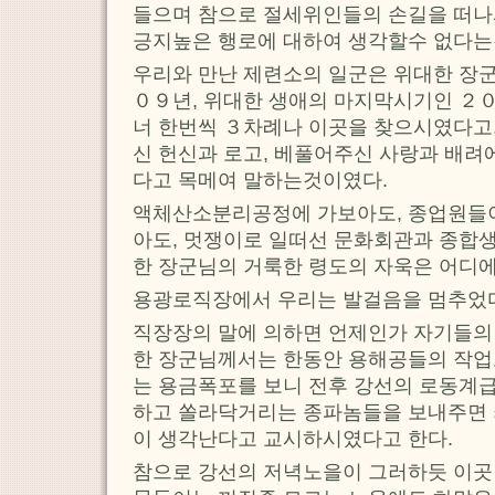
들으며 참으로 절세위인들의 손길을 떠
긍지높은 행로에 대하여 생각할수 없다는
우리와 만난 제련소의 일군은 위대한 장
０９년, 위대한 생애의 마지막시기인 ２
너 한번씩 ３차례나 이곳을 찾으시였다고
신 헌신과 로고, 베풀어주신 사랑과 배려
다고 목메여 말하는것이였다.
액체산소분리공정에 가보아도, 종업원들
아도, 멋쟁이로 일떠선 문화회관과 종합
한 장군님의 거룩한 령도의 자욱은 어디
용광로직장에서 우리는 발걸음을 멈추었
직장장의 말에 의하면 언제인가 자기들의
한 장군님께서는 한동안 용해공들의 작
는 용금폭포를 보니 전후 강선의 로동계
하고 쏠라닥거리는 종파놈들을 보내주면 
이 생각난다고 교시하시였다고 한다.
참으로 강선의 저녁노을이 그러하듯 이곳