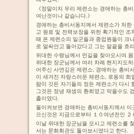
《정말이지 우리 제련소는 경애하는 총비
여난것이나 같습니다.》
경애하는 총비서동지께서 제련소가 처한
고 원료 및 전력보장을 위한 획기적인 
때 온 제련소의 일군들과 종업원들이 크나
로 얼싸안고 돌아갔다고 그는 말끝을 흐
위대한 수령님께서 먼길을 찾아오시여 몸
위대한 장군님께서 여러 차례 현지지도하시
어주신 사연깊은 제련소, 경애하는 총비
이 새겨진 자랑스러운 제련소, 로동의 희
람이 깃든 자기들의 정든 제련소가 다시 
그것은 정녕 재생의 환희였고 막을수도 
출이였다.
돌이켜보면 경애하는 총비서동지께서 이곳
으신것은 지금으로부터 １０여년전인 ２
이날 위대한 장군님을 모시고 제련소를 
서는 문화회관도 돌아보시였다고 한다.