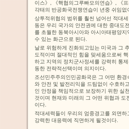
이스》, 《핵협의그루빠모의연습》, 《프
각태의 반공화국전쟁연습이 년중 쉬임없
상투적위협의 범위를 훨씬 넘어선 적대
동은 우리 국가의 안전권에 대한 중대도
를 초월한 동북아시아와 아시아태평양지
수 있는 화근으로 된다.
날로 위험하게 진화되고있는 미국과 그 
도적이며 절대적인 힘을 맞세움으로써 
하고 지역의 정치군사정세를 강력히 통
동한 전략적선택이며 의지이다.
조선민주주의인민공화국은 그 어떤 환경
와 안전 및 발전리익을 드팀없이 수호하
인 안정을 책임적으로 보장하기 위한 실
것이며 현재와 미래의 그 어떤 위협과 
이다.
적대세력들이 우리의 엄중경고를 외면하
강력한 대응력에 직면하게 될것이다.