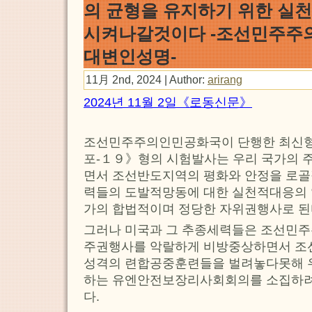
의 균형을 유지하기 위한 실
시켜나갈것이다 -조선민주주
대변인성명-
11月 2nd, 2024 | Author:
arirang
2024년 11월 2일《로동신문》
조선민주주의인민공화국이 단행한 최신
포-１９》형의 시험발사는 우리 국가의 
면서 조선반도지역의 평화와 안정을 로
력들의 도발적망동에 대한 실천적대응의
가의 합법적이며 정당한 자위권행사로 된
그러나 미국과 그 추종세력들은 조선민
주권행사를 악랄하게 비방중상하면서 조
성격의 련합공중훈련들을 벌려놓다못해 
하는 유엔안전보장리사회회의를 소집하
다.