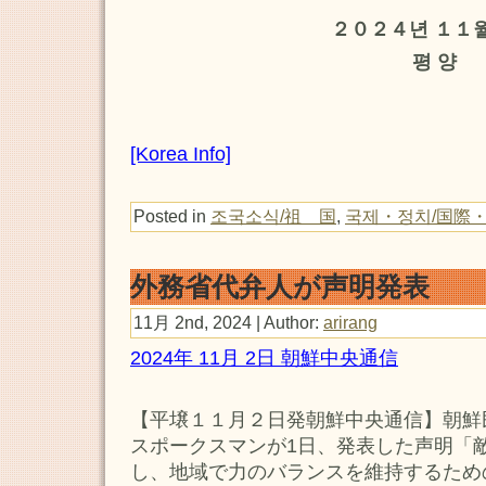
２０２４년 １１월
평 양
[Korea Info]
Posted in
조국소식/祖 国
,
국제・정치/国際
外務省代弁人が声明発表
11月 2nd, 2024 | Author:
arirang
2024年 11月 2日 朝鮮中央通信
【平壌１１月２日発朝鮮中央通信】朝鮮
スポークスマンが1日、発表した声明「
し、地域で力のバランスを維持するため