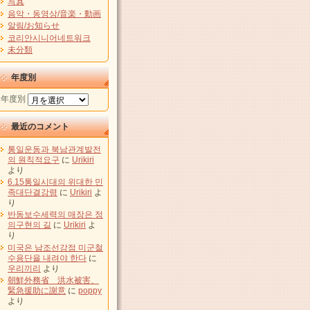
写真
음악・동영상/音楽・動画
알림/お知らせ
코리안시니어네트워크
未分類
年度別
年度別
最近のコメント
통일운동과 북남관계발전
의 원칙적요구
に
Urikiri
より
6.15통일시대의 위대한 민
족대단결강령
に
Urikiri
よ
り
반동보수세력의 매장은 정
의구현의 길
に
Urikiri
よ
り
미국은 남조선강점 미군철
수용단을 내려야 한다
に
우리끼리
より
朝鮮外務省 洪水被害、
緊急援助に謝意
に
poppy
より