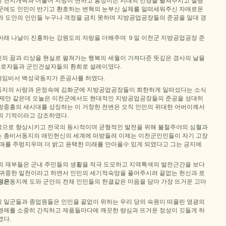
 천지개벽과 더불어 지방이 변하고 흥성이는 시대의 선경을 펼쳐주시고 철령
군에도 인민이 반기고 환호하는 변혁의 눈부신 실체를 일떠세워주신 자애로운
와 도안의 인민들 누구나 격정을 금치 못하며 지방공업공장들의 준공을 일대 경
아래 나날이 진흥하는 강원도의 자랑을 더해주며 ９일 이천군 지방공업공장 준
의 꿈과 리상을 현실로 펼쳐가는 행복의 세월이 가져다준 뜻깊은 경사의 날을
 근로자들과 군인건설자들의 환희로 설레이였다.
임비서 백성국동지가 준공사를 하였다.
동지의 사랑과 은정속에 김화군에 지방공업공장들이 희한하게 일떠섰다는 소식
어제만 같은데 오늘은 이천군에서도 현대적인 지방공업공장들의 준공을 성대히
방중흥의 새시대를 상징하는 이 거창한 전변은 오직 인민의 위대한 어버이께서
의 기적이라고 강조하였다.
으로 향상시키고 전국의 동시적이며 균형적인 발전을 위해 불철주야의 심혈과
 총비서동지의 애민헌신의 세계에 떠받들려 이제는 이천군인민들이 자기 고장
열매를 주렁지우며 더 밝고 윤택한 미래를 안아올수 있게 되였다고 그는 긍지에
의 재부들은 군내 주민들의 생활을 적극 도모하고 지역특색의 발전근간을 보다
 귀중한 밑천이라고 하면서 인민의 세기적숙망을 풀어주시려 끝없는 헌신과 로
정은
동지께 도와 군안의 전체 인민들의 한결같은 마음을 담아 가장 뜨거운 고마
 일군들과 종업원들은 인민을 끝없이 위하는 우리 당의 숙원이 떠올린 영광의
영예를 소중히 간직하고 제품들마다에 깨끗한 량심과 뜨거운 정성이 깃들게 하
였다.