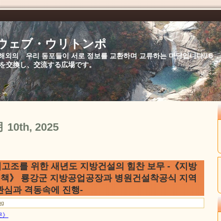
//ウェブ・ウリトンポ
북,해외의 우리 동포들이 서로 정보를 교환하며 교류하는 마당입니다//
を交換し、交流する広場です。
月 10th, 2025
고조를 위한 새년도 지방건설의 힘찬 보무 -《지방
정책》 룡강군 지방공업공장과 병원건설착공식 지역
관심과 격동속에 진행-
ng
문》