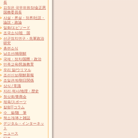
長
김정은 국무위원장/金正恩
国務委員長
사설・론설・정론/社説・
論説・政論
일화/エピソード
조국소식/祖 国
선군정치연구・先軍政治
研究
총련소식
남조선/南朝鮮
국제・정치/国際・政治
민족교육/民族教育
우리 말/ウリマル
조선신보/朝鮮新報
조일관계/朝日関係
상식 / 常識
지리·력사/地理・歴史
청상회/青商会
체육/スポーツ
칼럼▒コラム
수 필/随 筆
책소개/本と雑誌
デジタル・インターネッ
ト
ニュース