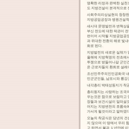
명확한 리정과 완벽한 실천
도 지방건설이 본격적으로 
사회주의리상실현의 창창한 
지방공업공장과 병원건설착
새시대 문명발전과 변혁상을
부신 전도에 대한 락관이 
련이어 시작될 지방공업공
과 위대한 전환의 해로 빛
화로 된다.
지방발전의 새로운 실체가 
올해에 지방혁명의 전초에서
투쟁으로 받들어나갈 군인건
온 근로자들의 환희로 설레
조선민주주의인민공화국 내각
민군군인들, 남포시와 룡강
내각총리 박태성동지가 착공
총리동지는 사랑하는 조국의
우는것은 참으로 보람차고 
장들과 보건시설이 일떠설것
어지는 지방변천의 흐름속에
가서게 될것이라고 말하였다
오늘의 착공식은 당년의 건
지 않으며 이 땅에서 우리
고 하면서 불과 １년만에 