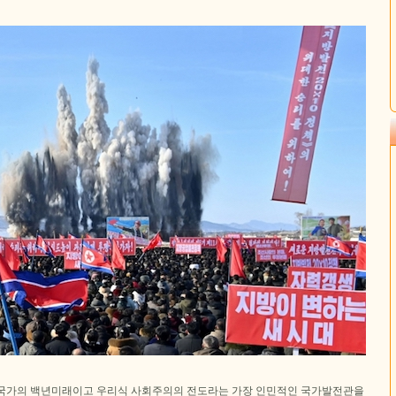
국가의 백년미래이고 우리식 사회주의의 전도라는 가장 인민적인 국가발전관을