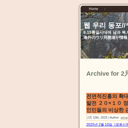
Home
웹 우리 동포
6.15통일시대에 남과 
海外のウリ同胞達が情報
Archive for 2
전면적진흥의 확대
발전 ２０×１０ 
인민들의 비상한 
2月 10th, 2025 | Author:
arira
2025년 2월 10일《로동신