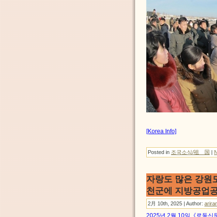
[Korea Info]
Posted in
조국소식/祖 国
|
자랑도 많은 강원
천군에 지방공업공
2月 10th, 2025 | Author:
arira
2025년 2월 10일《로동신