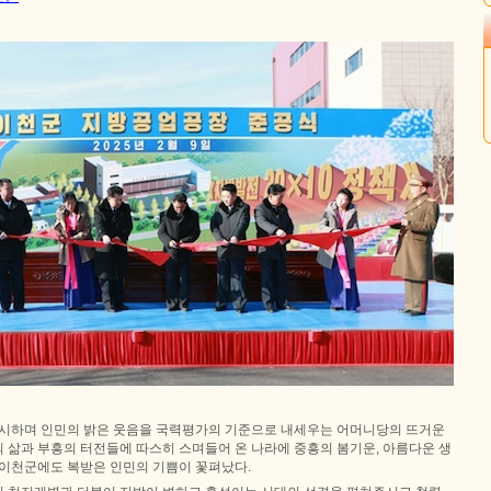
대시하며 인민의 밝은 웃음을 국력평가의 기준으로 내세우는 어머니당의 뜨거운
 삶과 부흥의 터전들에 따스히 스며들어 온 나라에 중흥의 봄기운, 아름다운 생
 이천군에도 복받은 인민의 기쁨이 꽃펴났다.