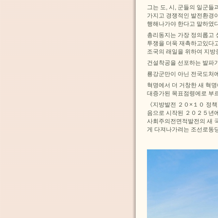
그는 도, 시, 군들의 일
가지고 경쟁적인 발전환경이
행해나가야 한다고 말하였다
총리동지는 가장 정의롭고 
투쟁을 더욱 재촉하고있다고
조국의 래일을 위하여 지방
건설착공을 선포하는 발파가
룡강군만이 아닌 전국도처에
혁명에서 더 거창한 새 혁명
대증가된 목표점령에로 부르
《지방발전 ２０×１０ 정책
음으로 시작된 ２０２５년에
사회주의전면적발전의 새 국
게 다져나가려는 조선로동당