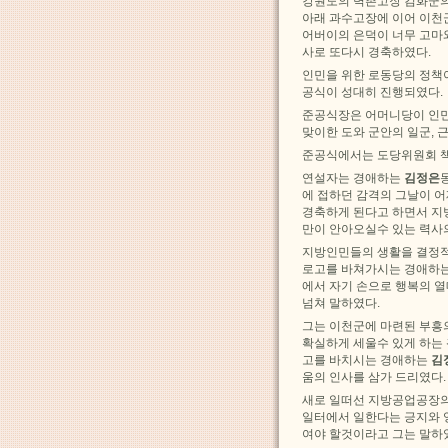
강원도의 벽촌고장 김화군의
아래 과수고장에 이어 이천
어버이의 은덕이 너무 고마
사로 또다시 경축하였다.
인민을 위한 로동당의 정책
공식이 성대히 진행되였다.
준공식장은 어머니당이 인민
맞이한 도와 군안의 일군,
준공식에서는 도당위원회 책
연설자는 경애하는
김정은
에 접하던 감격의 그날이 
경축하게 된다고 하면서 지
만이 안아오실수 있는 력사
지방인민들의 생활을 결정적
로고를 바쳐가시는 경애하는
에서 자기 손으로 행복의 
넘쳐 말하였다.
그는 이천군에 마련된 부흥
확실하게 세울수 있게 하는
고를 바치시는 경애하는
김
움의 인사를 삼가 드리였다.
새로 일떠선 지방공업공장의
일터에서 일한다는 긍지와 
여야 할것이라고 그는 말하