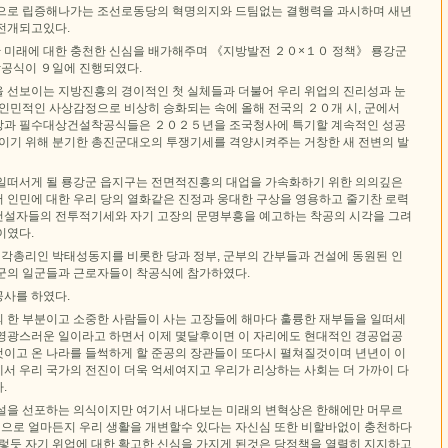
으로 립증해나가는 조선로동당의 혁명의지와 드팀없는 결행력을 과시하며 새년
전개되고있다.
미래에 대한 충천한 신심을 배가해주며 《지방발전 ２０×１０ 정책》 룡강군
공식이 ９일에 진행되였다.
 선보이는 지방진흥의 경이적인 첫 실체들과 더불어 우리 위업의 진리성과 눈
전인민적인 사상감정으로 비상히 승화되는 속에 올해 전국의 ２０개 시, 군에서
장과 필수대상건설착공식들은 ２０２５년을 조국청사에 특기할 계속적인 성공
내이기 위해 분기한 총진군대오의 투쟁기세를 격양시켜주는 거창한 새 전변의 발
일떠서게 될 룡강군 읍지구는 전면적진흥의 대업을 가속화하기 위한 의의깊은
 인민에 대한 우리 당의 열화같은 진정과 웅대한 구상을 영용하고 줄기찬 로력
설자들의 전투적기세와 자기 고장의 문명부흥을 예고하는 착공의 시각을 그려
이였다.
총리인 박태성동지를 비롯한 당과 정부, 군부의 간부들과 건설에 동원된 인
군의 일군들과 근로자들이 착공식에 참가하였다.
사를 하였다.
 한 부분이고 소중한 사람들이 사는 고장들에 해마다 훌륭한 재부들을 일떠세
영광스러운 일이라고 하면서 이제 몇달후이면 이 자리에도 현대적인 경공업공
이고 온 나라를 들썩하게 할 준공의 장관들이 또다시 펼쳐질것이며 년년이 이
서 우리 국가의 전진이 더욱 억세여지고 우리가 리상하는 사회는 더 가까이 다
.
설을 선포하는 의식이지만 여기서 내다보는 미래의 변혁상은 한해에만 머무르
 힘으로 얼마든지 우리 생활을 개변할수 있다는 자신심 또한 비할바없이 충천하다
이렇듯 자기 위업에 대한 확고한 신심을 가지게 된것은 당정책을 열렬히 지지하고