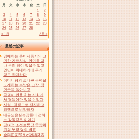
月
火
水
木
金
土
日
1
2
3
4
5
6
7
8
9
10
11
12
13
14
15
16
17
18
19
20
21
22
23
24
25
26
27
28
« 1月
3月 »
最近の記事
경애하는 총비서동지의 고
귀한 가르치심 인민을 떠
나 우리 당이 있을수 없고
인민이 위대하기에 우리
당도 위대하다
어머니당의 크나큰 은덕을
노래하는 복받은 고장 장
연군을 돌아보고
금권이 판을 치는 사회에
서 평등이란 있을수 없다
사설 : 경쟁으로 전진하고
경쟁으로 비약하자
대규모온실농장들이 전하
는 감동깊은 이야기
김여정 조선로동당 중앙위
원회 부장 담화 발표
金與正党部長が談話発表