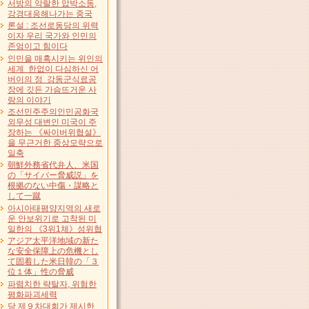
서방의 악랄한 압박소동,
강경대응해나가는 중국
론설 : 조선로동당의 위력
이자 우리 국가와 인민의
존엄이고 힘이다
인민을 매혹시키는 위인의
세계 한없이 다심하신 어
버이의 정 강동군식료공
장에 깃든 가슴뜨거운 사
랑의 이야기
조선민주주의인민공화국
외무성 대변인 미국이 주
장하는 《싸이버위협설》
을 무근거한 중상모략으로
일축
朝鮮外務省代弁人、米国
の「サイバー脅威説」を
根拠のない中傷・謀略と
して一蹴
아시아태평양지역의 새로
운 안보위기로 고착된 미
일한의 《3위1체》성위협
アジア太平洋地域の新た
な安全保障上の危機とし
て固着した米日韓の「３
位１体」性の脅威
파렴치한 략탈자, 위험한
평화파괴세력
당 제９차대회가 제시한