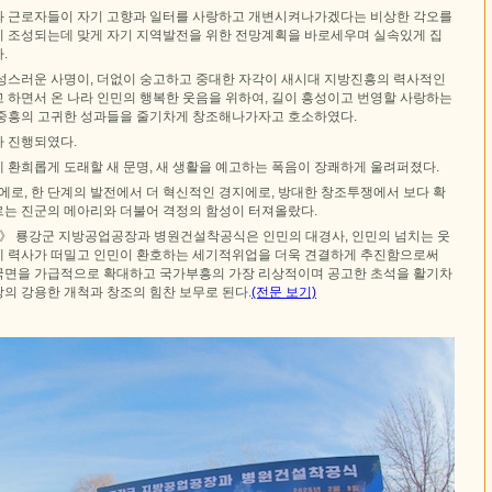
군들과 근로자들이 자기 고향과 일터를 사랑하고 개변시켜나가겠다는 비상한 각오를
 조성되는데 맞게 자기 지역발전을 위한 전망계획을 바로세우며 실속있게 집
.
성스러운 사명이, 더없이 숭고하고 중대한 자각이 새시대 지방진흥의 력사적인
 하면서 온 나라 인민의 행복한 웃음을 위하여, 길이 흥성이고 번영할 사랑하는
중흥의 고귀한 성과들을 줄기차게 창조해나가자고 호소하였다.
 진행되였다.
 환희롭게 도래할 새 문명, 새 생활을 예고하는 폭음이 장쾌하게 울려퍼졌다.
에로, 한 단계의 발전에서 더 혁신적인 경지에로, 방대한 창조투쟁에서 보다 확
는 진군의 메아리와 더불어 격정의 함성이 터져올랐다.
》 룡강군 지방공업공장과 병원건설착공식은 인민의 대경사, 인민의 넘치는 웃
 력사가 떠밀고 인민이 환호하는 세기적위업을 더욱 견결하게 추진함으로써
면을 가급적으로 확대하고 국가부흥의 가장 리상적이며 공고한 초석을 활기차
의 강용한 개척과 창조의 힘찬 보무로 된다.
(전문 보기)