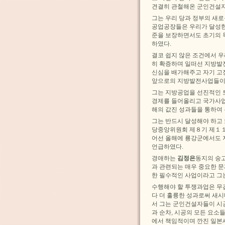
견결히 관철해온 군인건설자
그는 우리 당과 정부의 새
공업공장들은 우리가 달성한
준을 보장하면서도 초기의 
하였다.
결코 쉽지 않은 조건에서 
히 확증하며 일떠선 지방발
신심을 배가해주고 자기 고
앞으로의 지방발전사업들이 
그는 지방공업을 선진적인
경제를 들어올리고 국가사업
해의 값진 성과들을 통하여
그는 반드시 달성해야 하고
당중앙위원회 제８기 제１１
어선 올해에 룡강군에서도 
언급하였다.
경애하는
김정은
동지의 숭
과 관련되는 매우 중요한 
한 필수적인 사업이라고 그
수행해야 할 투쟁과업은 무
다 더 훌륭한 성과로써 새
서 그는 군인건설자들이 시
과 순차, 시공의 모든 요
에서 책임적이며 깐진 일본