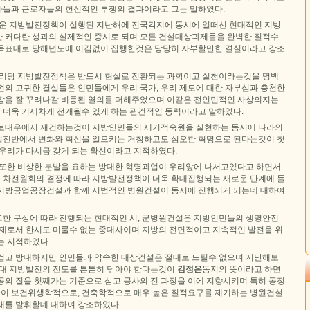
들과 근로자들의 헌신적인 투쟁의 결과이라고 그는 말하였다.
로운 지방발전정책이 실행된 지난해에 전국각지에 동시에 일떠선 현대적인 지방
 커다란 성과의 실제적인 증시로 되며 모든 건설대상과제들을 완벽한 질적수
목표대로 당해년도에 어김없이 집행한것은 당당히 자부할만한 결실이라고 강조
우리당 지방발전정책은 반드시 현실로 전환되는 과학이고 실천이라는것을 명백
전의 고귀한 결실들은 인민들에게 우리 국가, 우리 제도에 대한 자부심과 충천한
장을 잘 꾸려나갈 비등된 열의를 더해주었으며 이같은 전인민적인 사상의지는
더욱 기세차게 전개될수 있게 하는 관건적인 동력이라고 말하였다.
 토대우에서 재건하는것이 지방인민들의 세기적숙원을 실현하는 동시에 나라의
전반에서 변화와 혁신을 일으키는 거창하고도 심오한 혁명으로 된다는것이 첫
 우리가 다시금 갖게 되는 확신이라고 지적하였다.
 또한 비상한 분발을 요하는 방대한 혁명과업이 우리앞에 나서고있다고 하면서
차전원회의 결정에 따라 지방발전정책이 더욱 확대집행되는 새로운 단계에 들
지방공업공장건설과 함께 시범적인 병원건설이 동시에 진행되게 되는데 대하여
고한 구상에 따라 진행되는 현대적인 시, 군병원건설은 지방인민들의 생명안전
문제로서 한시도 미룰수 없는 중대사이며 지방의 전면적이고 지속적인 발전을 위
는 지적하였다.
겁고 방대하지만 인민들과 약속한 대상건설은 절대로 드틸수 없으며 지난해보
시대 지방발전의 전도를 튼튼히 닦아야 한다는것이
김정은
동지의 뜻이라고 하면
공의 질을 첫째가는 기준으로 삼고 공사의 전 과정을 이에 지향시키며 특히 공정
소들이 보건위생학적으로, 건축학적으로 매우 높은 질적요구를 제기하는 병원건설
새를 발휘할데 대하여 강조하였다.