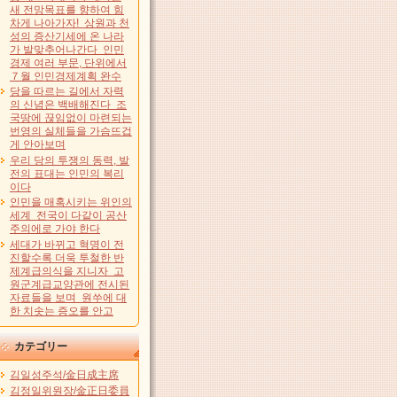
새 전망목표를 향하여 힘
차게 나아가자! 상원과 천
성의 증산기세에 온 나라
가 발맞추어나간다 인민
경제 여러 부문, 단위에서
７월 인민경제계획 완수
당을 따르는 길에서 자력
의 신념은 백배해진다 조
국땅에 끊임없이 마련되는
번영의 실체들을 가슴뜨겁
게 안아보며
우리 당의 투쟁의 동력, 발
전의 표대는 인민의 복리
이다
인민을 매혹시키는 위인의
세계 전국이 다같이 공산
주의에로 가야 한다
세대가 바뀌고 혁명이 전
진할수록 더욱 투철한 반
제계급의식을 지니자 고
원군계급교양관에 전시된
자료들을 보며 원쑤에 대
한 치솟는 증오를 안고
カテゴリー
김일성주석/金日成主席
김정일위원장/金正日委員