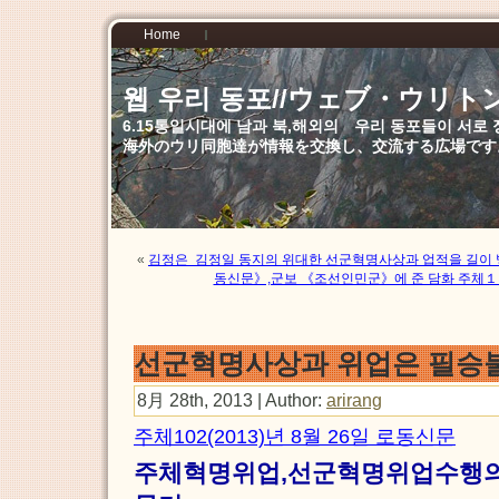
Home
웹 우리 동포//ウェブ・ウリト
6.15통일시대에 남과 북,해외의 우리 동포들이 서
海外のウリ同胞達が情報を交換し、交流する広場です
«
김정은 김정일 동지의 위대한 선군혁명사상과 업적을 길이 
동신문》,군보 《조선인민군》에 준 담화 주체１
선군혁명사상과 위업은 필승
8月 28th, 2013 | Author:
arirang
주체102(2013)년 8월 26일 로동신문
주체혁명위업,선군혁명위업수행