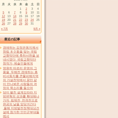
月
火
水
木
金
土
日
1
2
3
4
5
6
7
8
9
10
11
12
13
14
15
16
17
18
19
20
21
22
23
24
25
26
27
28
29
30
31
« 7月
9月 »
最近の記事
경애하는 김정은동지께서
창립 ８０돐을 맞는 국립
교향악단에 축하서한을 보
내시였다 국립교향악단
창작가, 예술인들에게
영원히 따르리 운명의 그
품을 두해전 경애하는 총
비서동지를 큰물피해지역
의 가설천막에서 꿈만 같
이 만나뵈온 사람들의 격
정의 목소리를 들으며
당이 펼친 설계도따라 지
방변혁의 성과를 확대해나
가자 립체전, 전격전으로
완공의 날을 앞당겨간다
올해 지방발전정책대상건
설에 참가한 인민군부대들
에서