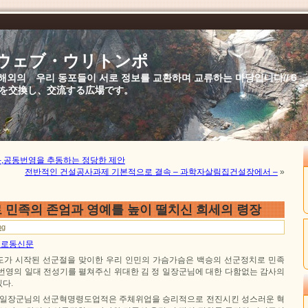
//ウェブ・ウリトンポ
북,해외의 우리 동포들이 서로 정보를 교환하며 교류하는 마당입니다//
を交換し、交流する広場です。
평화,공동번영을 추동하는 정당한 제안
전반적인 건설공사과제 기본적으로 결속 – 과학자살림집건설장에서 –
»
 민족의 존엄과 영예를 높이 떨치신 희세의 령장
ng
7일 로동신문
가 시작된 선군절을 맞이한 우리 인민의 가슴가슴은 백승의 선군정치로 민족
번영의 일대 전성기를 펼쳐주신 위대한 김 정 일장군님에 대한 다함없는 감사의
다.
 일장군님의 선군혁명령도업적은 주체위업을 승리적으로 전진시킨 성스러운 혁