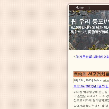
Home
웹 우리 동포
6.15통일시대에 남과 
海外のウリ同胞達が情報
«
[정세론해설] : 화해와 
백승의 선군정치로
8月 29th, 2013 | Author:
arira
주체102(2013)년 8월 2
위대한 백두령장의 선군령도
의 존엄을 지켜주시고 조국
정으로 세차게 끓어번지고있
남녘겨레들도 위대한 김 정