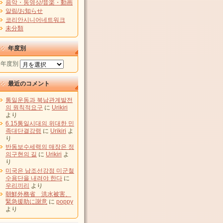
음악・동영상/音楽・動画
알림/お知らせ
코리안시니어네트워크
未分類
年度別
年度別
最近のコメント
통일운동과 북남관계발전
의 원칙적요구
に
Urikiri
より
6.15통일시대의 위대한 민
족대단결강령
に
Urikiri
よ
り
반동보수세력의 매장은 정
의구현의 길
に
Urikiri
よ
り
미국은 남조선강점 미군철
수용단을 내려야 한다
に
우리끼리
より
朝鮮外務省 洪水被害、
緊急援助に謝意
に
poppy
より