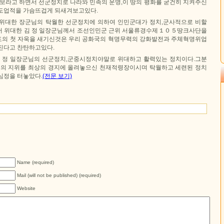
국보라고 하면서 선군정치로 나라와 민족의 운명,이 땅의 평화를 굳건히 지켜주신
도업적을 가슴뜨겁게 되새겨보고있다.
위대한 장군님의 탁월한 선군정치에 의하여 인민군대가 정치,군사적으로 비할
서 위대한 김 정 일장군님께서 조선인민군 근위 서울류경수제１０５땅크사단을
의 첫 자욱을 새기신것은 우리 공화국의 혁명무력의 강화발전과 주체혁명위업
진다고 찬탄하고있다.
 정 일장군님의 선군정치,군중시정치야말로 위대하고 활력있는 정치이다.그분
군의 지위를 최상의 경지에 올려놓으신 천재적령장이시며 탁월하고 세련된 정치
심정을 터놓았다.
(전문 보기)
Name (required)
Mail (will not be published) (required)
Website