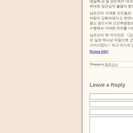
명실록,김 일 성민족의 대
위대한 장군님의 불멸의 령
남조선의 각계층 인민들은 
바없이 강화되였다고 하면
몸소 찾으시여 선군혁명령도
수행에서 거대한 의의를 가
남조선의 한 지식인은 《김
은 실로 력사상 처음으로 
가이시였다.》라고 자기의 
[Korea Info]
Posted in
총련소식
Leave a Reply