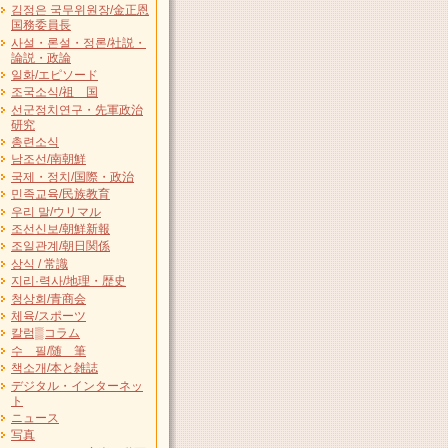
김정은 국무위원장/金正恩
国務委員長
사설・론설・정론/社説・
論説・政論
일화/エピソード
조국소식/祖 国
선군정치연구・先軍政治
研究
총련소식
남조선/南朝鮮
국제・정치/国際・政治
민족교육/民族教育
우리 말/ウリマル
조선신보/朝鮮新報
조일관계/朝日関係
상식 / 常識
지리·력사/地理・歴史
청상회/青商会
체육/スポーツ
칼럼▒コラム
수 필/随 筆
책소개/本と雑誌
デジタル・インターネッ
ト
ニュース
写真