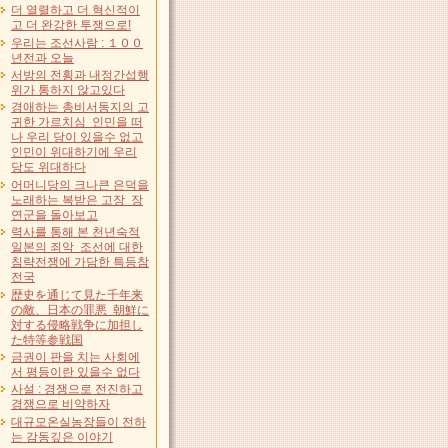
더 열렬하고 더 혁신적이
고 더 완강한 투쟁으로!
우리는 조선사람 : １００
년전과 오늘
서방의 전횡과 내정간섭행
위가 통하지 않고있다
경애하는 총비서동지의 고
귀한 가르치심 인민을 떠
나 우리 당이 있을수 없고
인민이 위대하기에 우리
당도 위대하다
어머니당의 크나큰 은덕을
노래하는 복받은 고장 장
연군을 돌아보고
력사를 통해 본 천년숙적
일본의 죄악 조선에 대한
침략전쟁에 가담한 특등참
전국
歴史を通じて見た千年来
の敵、日本の罪悪 朝鮮に
対する侵略戦争に加担し
た特等参戦国
금권이 판을 치는 사회에
서 평등이란 있을수 없다
사설 : 경쟁으로 전진하고
경쟁으로 비약하자
대규모온실농장들이 전하
는 감동깊은 이야기