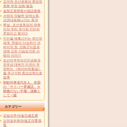
김여정 조선로동당 중앙위
원회 부장 담화 발표
金與正党部長が談話発表
서방의 악랄한 압박소동,
강경대응해나가는 중국
론설 : 조선로동당의 위력
이자 우리 국가와 인민의
존엄이고 힘이다
인민을 매혹시키는 위인의
세계 한없이 다심하신 어
버이의 정 강동군식료공
장에 깃든 가슴뜨거운 사
랑의 이야기
조선민주주의인민공화국
외무성 대변인 미국이 주
장하는 《싸이버위협설》
을 무근거한 중상모략으로
일축
朝鮮外務省代弁人、米国
の「サイバー脅威説」を
根拠のない中傷・謀略と
して一蹴
カテゴリー
김일성주석/金日成主席
김정일위원장/金正日委員
長