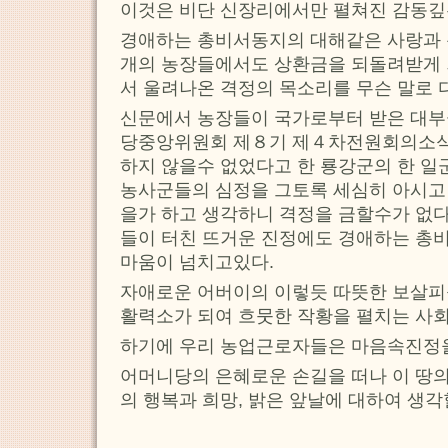
이것은 비단 신장리에서만 펼쳐진 감동깊
경애하는 총비서동지의 대해같은 사랑과 
개의 농장들에서도 상환금을 되돌려받게 
서 울려나온 격정의 목소리를 무슨 말로 
신문에서 농장들이 국가로부터 받은 대부
당중앙위원회 제８기 제４차전원회의소식을
하지 않을수 없었다고 한 룡강군의 한 일
농사군들의 심정을 그토록 세심히 아시고
을가 하고 생각하니 격정을 금할수가 없
들이 터친 뜨거운 진정에도 경애하는 총
마움이 넘치고있다.
자애로운 어버이의 이렇듯 따뜻한 보살피
활력소가 되여 흐뭇한 작황을 펼치는 사
하기에 우리 농업근로자들은 마음속진정을
어머니당의 은혜로운 손길을 떠나 이 땅의
의 행복과 희망, 밝은 앞날에 대하여 생각