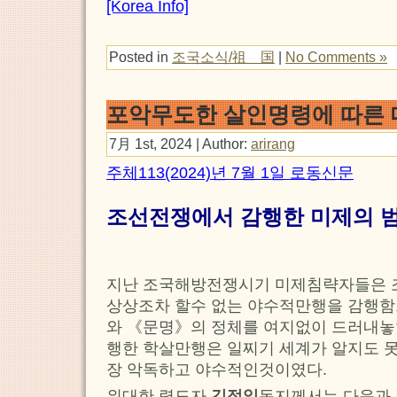
[Korea Info]
Posted in
조국소식/祖 国
|
No Comments »
포악무도한 살인명령에 따른
7月 1st, 2024 | Author:
arirang
주체113(2024)년 7월 1일 로동신문
조선전쟁에서 감행한 미제의 범
지난 조국해방전쟁시기 미제침략자들은
상상조차 할수 없는 야수적만행을 감행
와 《문명》의 정체를 여지없이 드러내놓
행한 학살만행은 일찌기 세계가 알지도 
장 악독하고 야수적인것이였다.
위대한 령도자
김정일
동지께서는 다음과 