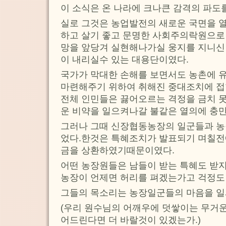
이 소식은 온 나라에 크나큰 감격의 파도
실로 그것은 농업발전의 새로운 국면을 열
하고 살기 좋고 문명한 사회주의락원으로
망을 앞당겨 실현해나가실 웅지를 지니
이 내리실수 있는 대용단이였다.
국가가 막대한 손해를 보면서도 농촌에 
마련해주기 위하여 취해진 중대조치에 접
전체 인민들은 끓어오르는 격정을 금치 
운 비약을 일으켜나갈 불같은 열의에 충
그러나 그때 신장협동농장의 일군들과 농
었다.한것은 특혜조치가 발표되기 며칠전
금을 상환하였기때문이였다.
어떤 농장원들은 남들이 받는 특혜도 받지
농장이 언제면 허리를 펴겠는가고 걱정도
그들의 목소리는 농장일군들의 마음을 일
(우리 원수님의 어깨우에 덧쌓이는 무거운
어드린다면 더 바랄것이 있겠는가.)