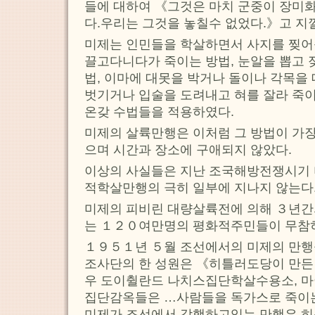
들에 대하여 《그것은 마치 군중이 장미
다.우리는 그것을 놓칠수 없었다.》고 지
미제는 인민들을 학살하면서 사지를 찢어죽
끌고다니다가 죽이는 방법, 눈알을 뽑고 
법, 이마에 대못을 박거나 돌이나 각목을
벗기거나 입술을 도려내고 혀를 잘라 죽이
온갖 수법들을 적용하였다.
미제의 살륙만행은 이처럼 그 방법이 가
으며 시간과 장소에 구애되지 않았다.
이상의 사실들은 지난 조국해방전쟁시기
적학살만행의 극히 일부에 지나지 않는다
미제의 피비린 대량살륙전에 의해 ３년간
는 １２０여만명의 평화적주민들이 무참
１９５１년 ５월 조선에서의 미제의 만행
조사단의 한 성원은 《히틀러도당이 만든
우 도이췰란드 나치스집단학살수용소, 마
집단감옥들은 …사람들을 독가스로 죽이
미제가 조선에서 감행하고있는 만행은 