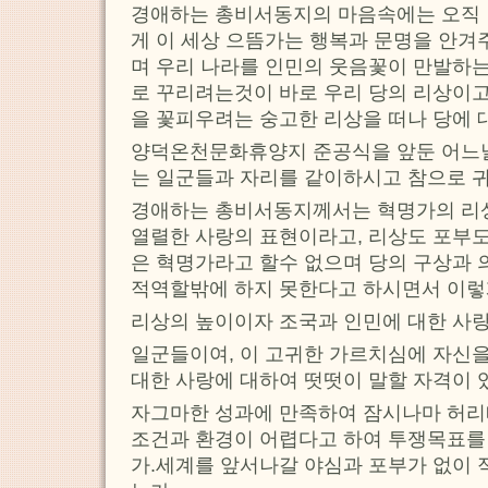
경애하는 총비서동지의 마음속에는 오직
게 이 세상 으뜸가는 행복과 문명을 안
며 우리 나라를 인민의 웃음꽃이 만발하
로 꾸리려는것이 바로 우리 당의 리상이
을 꽃피우려는 숭고한 리상을 떠나 당에 
양덕온천문화휴양지 준공식을 앞둔 어느
는 일군들과 자리를 같이하시고 참으로 
경애하는 총비서동지께서는 혁명가의 리상
열렬한 사랑의 표현이라고, 리상도 포부도
은 혁명가라고 할수 없으며 당의 구상과
적역할밖에 하지 못한다고 하시면서 이렇
리상의 높이이자 조국과 인민에 대한 사랑
일군들이여, 이 고귀한 가르치심에 자신
대한 사랑에 대하여 떳떳이 말할 자격이 
자그마한 성과에 만족하여 잠시나마 허리
조건과 환경이 어렵다고 하여 투쟁목표를
가.세계를 앞서나갈 야심과 포부가 없이 