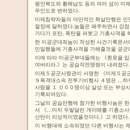
평안북도와 황해남도 등의 여러 섬이 미
무인도로 변하였다.
미제침략자들의 야만적인 학살만행은 인
절정에 달하였다.놈들은 패주하면서 강점
가다가 포탄, 폭탄을 퍼붓고 기총사격을 
한 미공군대좌놈이 작성한 사건기록문서에
민일행들에 기총사격을 가해줄것을 공군에
이에 따라 미공군부대들에는 《흰옷을 입
여버리라.》는 공습작전명령이 내려졌다.
미제５공군사령관이 서명한 《미제５공
９폭격대소속 전투기비행사 ４명은 …하
사람을 １ ０００명이상 살상 또는 부상
기록되여있다.
그날의 공습만행에 참가한 비행사놈은 한
서 《…마치 두발달린 개미떼를 기총소사
산탄이 리상적이였을것이다.》고 하였다.
이 비행대에 소속되였던 다른 비행사는 