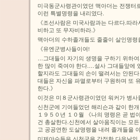
미극동군사령관이였던 맥아더는 전쟁터
이런 특별명령을 내리였다.
《조선사람은 미국사람과는 다르다.따라서
비하고 또 무자비하라.》
맥아더의 수하졸개들도 줄줄이 살인명령을
《유엔군병사들이여!
…그대들이 자기의 생명을 구하기 위하여
한 많이 죽여야 한다.…설사 그대들앞에
할지라도 그대들의 손이 떨려서는 안된다
대들은 자신을 파멸로부터 구원하며 또 
한다.》
이것은 미８군사령관이였던 워커가 병사들
신천군에 기여들었던 해리슨과 같이 한
１９５０년 １０월 《나의 명령은 곧 법
건 총살한다.신천에서 살아움직이는 모든
고 공공연한 도살명령을 내려 졸개들을 
미제야수들은 신천군을 강점한 다음날인 