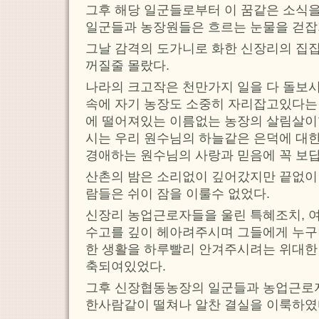
그후 해당 일군들로부터 이 꿈같은 소식
일군들과 농장원들은 흐르는 눈물을 걷잡
그날 감격의 도가니로 화한 신장리의 집
꺼질줄 몰랐다.
나라의 크고작은 천만가지 일을 다 돌보
속에 자기 농장도 소중히 자리잡고있다는 
에 떨어져있는 이름없는 농장의 살림살
시는 우리 원수님의 하늘같은 은덕에 대한 
경애하는 원수님의 사랑과 믿음에 꼭 보
산촌의 밤은 소리없이 깊어갔지만 끝없이
람들은 쉬이 잠을 이룰수 없었다.
신장리 농업근로자들을 울린 특혜조치, 
수고를 깊이 헤아려주시며 그들에게 누구
한 생활을 하루빨리 안겨주시려는 위대한
축되여있었다.
그후 신장협동농장의 일군들과 농업근로
한사람같이 떨쳐나 알찬 결실을 이룩하였