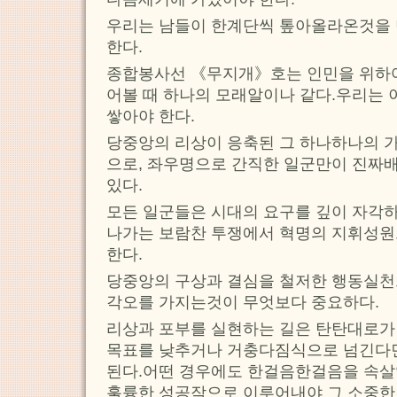
우리는 남들이 한계단씩 톺아올라온것을
한다.
종합봉사선 《무지개》호는 인민을 위하여
어볼 때 하나의 모래알이나 같다.우리는 
쌓아야 한다.
당중앙의 리상이 응축된 그 하나하나의 
으로, 좌우명으로 간직한 일군만이 진짜배
있다.
모든 일군들은 시대의 요구를 깊이 자각하
나가는 보람찬 투쟁에서 혁명의 지휘성
한다.
당중앙의 구상과 결심을 철저한 행동실
각오를 가지는것이 무엇보다 중요하다.
리상과 포부를 실현하는 길은 탄탄대로가
목표를 낮추거나 거충다짐식으로 넘긴다면
된다.어떤 경우에도 한걸음한걸음을 속살
훌륭한 성공작으로 이루어내야 그 소중한