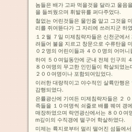
놈들은 배가 고파 먹을것을 달라고 울음
을 들씌웠으며 휘발유를 퍼다주었다.
철없는 어린것들은 물인줄 알고 그것을 마
리를 쥐여뜯다가 그 자리에 쓰러지군 하였
１２월 ７일 미제침략자들은 신천군에서 
려들어 불을 지르고 창문으로 수류탄을 마
０２명의 어린이들과 ４００명의 어머니
하여 ５０여일동안에 군내 전체 인구의 ４
８０여명의 무고한 인민들이 학살되였는데
２００여명이나 포함되여있었다.
이러한 대량적이고 야수적인 살륙만행은
감행되였다.
은률광산에 기여든 미제침략자들은 ２ ０
족들을 １０여명씩 쇠줄로 배를 꿰여 갱에
매장하였으며 락연광산에서는 ８００여명
m깊이의 수직갱에 떨구어 학살하였다.
미제는 륙지로부터 멀리 떨어진 섬들에서