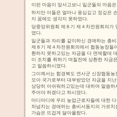
이런 마음이 앞서고보니 일군들의 마음은
하지만 이들은 얼마나 웅심깊고 정깊은 
지 꿈에도 생각지 못하였다.
당중앙위원회 제８기 제４차전원회의가 
였다.
일군들과 자리를 같이하신 경애하는 총
제８기 제４차전원회의에서 협동농장들이
환하지 못하고있는 자금을 다 면제할데 
이 조치를 취하기 며칠전에 상환한 자금
고 말씀하시였다.
그이께서는 함경북도 연사군 신장협동농장
모아 국가로부터 대부받았던 자금을 지난
상당히 아쉬워하고있는데 대하여 말씀하시
주어야 하겠다고 하시였다.
마디마디에 우리 농업근로자들에 대한 다
차넘치는 경애하는 총비서동지의 가르치
가슴은 뜨겁게 달아올랐다.