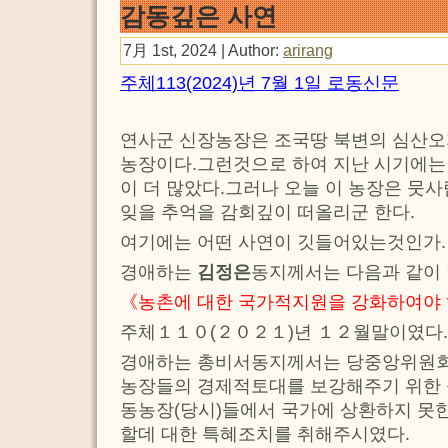
감동깊은 사연
7月 1st, 2024 | Author:
arirang
주체113(2024)년 7월 1일 로동신문
연사군 신장농장은 조국땅 북변의 심산오
농장이다.그런것으로 하여 지난 시기에는
이 더 많았다.그러나 오늘 이 농장은 뭇
잊을 추억을 감회깊이 떠올리군 한다.
여기에는 어떤 사연이 깃들어있는것인가.
경애하는
김정은
동지께서는 다음과 같이
《농촌에 대한 국가적지원을 강화하여야
주체１１０(２０２１)년 １２월말이였다.
경애하는 총비서동지께서는 당중앙위원
농장들의 경제적토대를 보강해주기 위한 
동농장(당시)들에서 국가에 상환하지 못한
할데 대한 특혜조치를 취해주시였다.