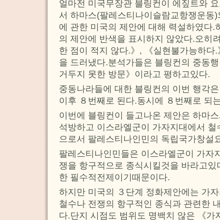
얼마전 미국무장관 블링컨이 에짚트와 요
서 하마스(팔레스티나이슬람교항쟁운동)
에 관한 미국의 제안에 대해 력설하였다.
의 제안에 반색을 표시하지 않았다.오히
한 점이 적지 않다.》, 《실현불가능하다
을 드러냈다.분석가들은 블링컨의 중동행
거두지 못한 방문》이라고 평하고있다.
중동나라들에 대한 블링컨의 이번 행각은
이후 ８번째로 된다.동시에 ８번째로 되는
이번에 블링컨이 들고나온 제안은 하마스
석방하고 이스라엘군이 가자지대에서 철
으로서 팔레스티나인민의 독립국가창설요
팔레스티나인민들은 이스라엘군이 가자지
쟁을 항구적으로 종식시킬것을 바라고있
한 필수적전제이기때문이다.
하지만 미국의 ３단계 정화제안에는 가
철수나 전쟁의 항구적인 종식과 관련한 
다.단지 시점도 범위도 명백치 않은 《