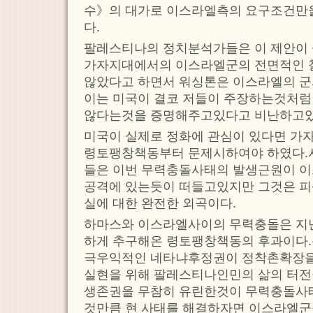
수》의 대가로 이스라엘측의 요구조건만
다.
팔레스티나의 정치분석가들은 이 제안이 
가자지대에서의 이스라엘군의 전면적인 
않았다고 하면서 워싱톤은 이스라엘의 군
이는 미국이 결코 저들이 주장하는것처럼
않다는것을 증명해주고있다고 비난하고있
미국이 실제로 정화에 관심이 있다면 가
령토팽창책동부터 문제시하여야 하였다.
들은 이번 무력충돌사태의 발생근원이 이
공격에 있는듯이 떠들고있지만 그것은 피
실에 대한 완전한 외곡이다.
하마스와 이스라엘사이의 무력충돌은 지
하게 추구해온 령토팽창책동의 후과이다
극우익적인 네타냐후정권이 정착촌확장을
실현을 위해 팔레스티나인민의 삶의 터전
생존권을 무참히 유린한것이 무력충돌사
것만큼 현 사태를 해결하자면 이스라엘군