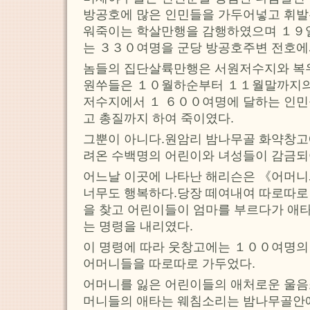
방공호에 많은 인민들을 가두어넣고 휘발유
워죽이는 학살만행을 감행하였으며 １９
는 ３３０여명을 군당 방공호주변 전호에
놈들의 집단살륙만행은 서원저수지와 복
원쑤들은 １０월하순부터 １１월말까지의
저수지에서 １ ６００여명에 달하는 인민
고 총질까지 하여 죽이였다.
그뿐이 아니다.원암리 밤나무골 화약창고
려온 수백명의 어린이와 녀성들이 감금되
어느날 이곳에 나타난 해리슨은 《어머니
너무도 행복하다.당장 떼여내여 따로따로
을 찾고 어린이들이 엄마를 부르다가 애타
는 명령을 내리였다.
이 명령에 따라 웃창고에는 １００여명의
어머니들을 따로따로 가두었다.
어머니를 잃은 어린이들의 애처로운 울음
머니들의 애타는 웨침소리는 밤나무골안에