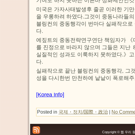
기여도 하지 못하는 이른바 정화제안인것
미국은 가자사태발생후 줄곧 이러한 기만
을 우롱하려 하였다.그것이 중동나라들의
블링컨의 중동행각이 번마다 실패작으로 
다.
에짚트의 중동전략연구연단 책임자가 《
를 진정으로 바라지 않으며 그들은 지난 
실질적인 성과도 이룩하지 못하였다.》고
다.
실패작으로 끝난 블링컨의 중동행각, 그
성을 다시한번 만천하에 낱낱이 폭로해주
[Korea Info]
Posted in
국제・정치/国際・政治
|
No Comme
Copyright © 웹 우리 