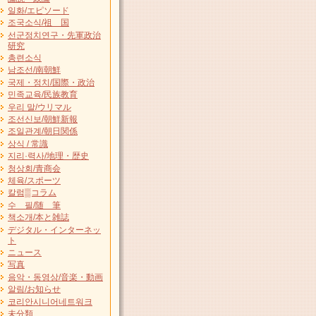
일화/エピソード
조국소식/祖 国
선군정치연구・先軍政治
研究
총련소식
남조선/南朝鮮
국제・정치/国際・政治
민족교육/民族教育
우리 말/ウリマル
조선신보/朝鮮新報
조일관계/朝日関係
상식 / 常識
지리·력사/地理・歴史
청상회/青商会
체육/スポーツ
칼럼▒コラム
수 필/随 筆
책소개/本と雑誌
デジタル・インターネッ
ト
ニュース
写真
음악・동영상/音楽・動画
알림/お知らせ
코리안시니어네트워크
未分類