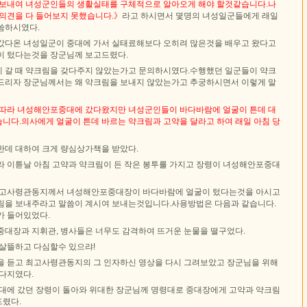
 보내여 녀성군인들의 생활실태를 구체적으로 알아오게 해야 할것같습니다.나
 의견을 다 들어보지 못했습니다.》
라고 하시면서 몇명의 녀성일군들에게 래일
씀하시였다.
갔다온 녀성일군이 중대에 가서 실태료해보다 오히려 많은것을 배우고 왔다고
이 텄다는것을 장군님께 보고드렸다.
 갈 때 약크림을 갖다주지 않았는가고 문의하시였다.수행했던 일군들이 약크
드리자 장군님께서는 왜 약크림을 보내지 않았는가고 추궁하시면서 이렇게 말
 따라 녀성해안포중대에 갔다왔지만 녀성군인들이 바다바람에 얼굴이 튼데 대
니다.의사에게 얼굴이 튼데 바르는 약크림과 고약을 달라고 하여 래일 아침 당
》
한데 대하여 크게 량심상가책을 받았다.
라 이튿날 아침 고약과 약크림이 든 작은 봉투를 가지고 장령이 녀성해안포중대
 최고사령관동지께서 녀성해안포중대장이 바다바람에 얼굴이 텄다는것을 아시고
림을 보내주라고 말씀이 계시여 보내는것입니다.사용방법은 다음과 같습니다.
가 들어있었다.
중대장과 지휘관, 병사들은 너무도 감격하여 뜨거운 눈물을 떨구었다.
 살뜰하고 다심할수 있으랴!
을 듣고 최고사령관동지의 그 인자하신 영상을 다시 그려보았고 장군님을 위해
 다지였다.
중대에 갔던 장령이 돌아와 위대한 장군님께 명령대로 중대장에게 고약과 약크림
렸다.