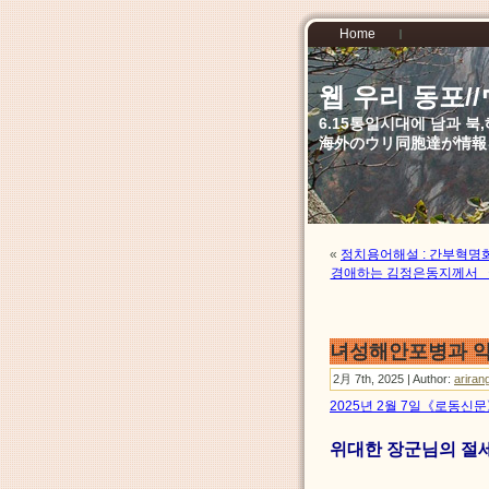
Home
웹 우리 동포
6.15통일시대에 남과 
海外のウリ同胞達が情報
«
정치용어해설 : 간부혁명
경애하는 김정은동지께서 
녀성해안포병과 
2月 7th, 2025 | Author:
ariran
2025년 2월 7일《로동신
위대한 장군님의 절