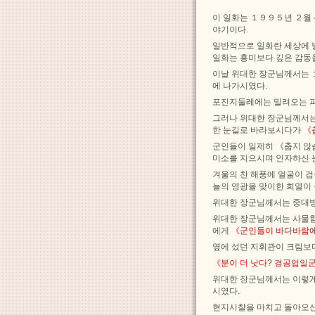
이 일화는 １９９５년 ２월
야기이다.
일반적으로 일화란 세상에 
일화는 흥미보다 깊은 감동
이날 위대한 장군님께서는 
에 나가시였다.
포진지둘레에는 밀려오는 파
그러나 위대한 장군님께서
한 눈길로 바라보시다가
《
군인들이 일제히 《춥지 않
미소를 지으시며 인자하신 
겨울의 찬 해풍에 얼굴이 
늘의 영광을 맞이한 희열이
위대한 장군님께서는 중대병
위대한 장군님께서는 사물함
에게
《군인들이 바다바람에
옆에 섰던 지휘관이 크림보
《분이 더 낫다? 경공업일
위대한 장군님께서는 이렇게
시였다.
현지시찰을 마치고 돌아오신