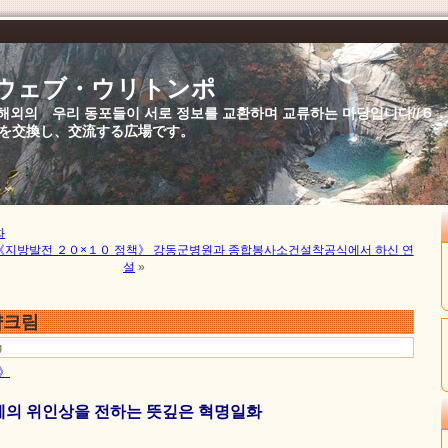
//ウェブ・ウリトンポ
북,해외의 우리 동포들이 서로 정보를 교환하며 교류하는 마당입니다//
を交換し、交流する広場です。
화
《지방발전 ２０×１０ 정책》 강동군병원과 종합봉사소건설착공식에서 하신 연
설
»
약크림
g
문》
세의 위인상을 전하는 뜻깊은 혁명일화