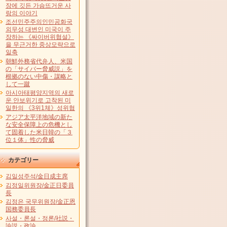
장에 깃든 가슴뜨거운 사
랑의 이야기
조선민주주의인민공화국
외무성 대변인 미국이 주
장하는 《싸이버위협설》
을 무근거한 중상모략으로
일축
朝鮮外務省代弁人、米国
の「サイバー脅威説」を
根拠のない中傷・謀略と
して一蹴
아시아태평양지역의 새로
운 안보위기로 고착된 미
일한의 《3위1체》성위협
アジア太平洋地域の新た
な安全保障上の危機とし
て固着した米日韓の「３
位１体」性の脅威
カテゴリー
김일성주석/金日成主席
김정일위원장/金正日委員
長
김정은 국무위원장/金正恩
国務委員長
사설・론설・정론/社説・
論説・政論