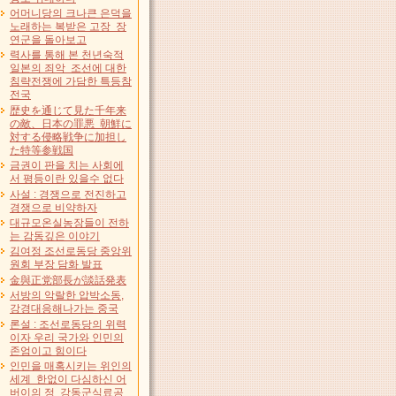
어머니당의 크나큰 은덕을
노래하는 복받은 고장 장
연군을 돌아보고
력사를 통해 본 천년숙적
일본의 죄악 조선에 대한
침략전쟁에 가담한 특등참
전국
歴史を通じて見た千年来
の敵、日本の罪悪 朝鮮に
対する侵略戦争に加担し
た特等参戦国
금권이 판을 치는 사회에
서 평등이란 있을수 없다
사설 : 경쟁으로 전진하고
경쟁으로 비약하자
대규모온실농장들이 전하
는 감동깊은 이야기
김여정 조선로동당 중앙위
원회 부장 담화 발표
金與正党部長が談話発表
서방의 악랄한 압박소동,
강경대응해나가는 중국
론설 : 조선로동당의 위력
이자 우리 국가와 인민의
존엄이고 힘이다
인민을 매혹시키는 위인의
세계 한없이 다심하신 어
버이의 정 강동군식료공