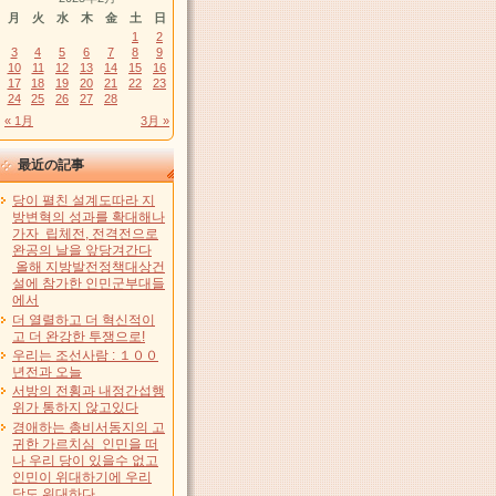
月
火
水
木
金
土
日
1
2
3
4
5
6
7
8
9
10
11
12
13
14
15
16
17
18
19
20
21
22
23
24
25
26
27
28
« 1月
3月 »
最近の記事
당이 펼친 설계도따라 지
방변혁의 성과를 확대해나
가자 립체전, 전격전으로
완공의 날을 앞당겨간다
올해 지방발전정책대상건
설에 참가한 인민군부대들
에서
더 열렬하고 더 혁신적이
고 더 완강한 투쟁으로!
우리는 조선사람 : １００
년전과 오늘
서방의 전횡과 내정간섭행
위가 통하지 않고있다
경애하는 총비서동지의 고
귀한 가르치심 인민을 떠
나 우리 당이 있을수 없고
인민이 위대하기에 우리
당도 위대하다