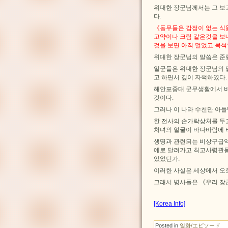
위대한 장군님께서는 그 보
다.
《동무들은 감정이 없는 식
고약이나 크림 같은것을 보
것을 보면 아직 멀었고 목
위대한 장군님의 말씀은 준
일군들은 위대한 장군님의 
고 하면서 깊이 자책하였다.
해안포중대 군무생활에서 바
것이다.
그러나 이 나라 수천만 아
한 전사의 손가락상처를 두
처녀의 얼굴이 바다바람에 
생명과 관련되는 비상구급약
에로 달려가고 최고사령관동
있었던가.
이러한 사실은 세상에서 오
그래서 병사들은 《우리 장
[Korea Info]
Posted in
일화/エピソード