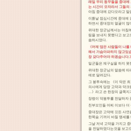
래일 우리 동무들을 중대에
는 시간이 모자라서 그들의
아침 중대에 갔다오라고 말
이튿날 점심시간에 중대에 
하면서 중대장의 얼굴이 많
위대한 장군님께서는 아침에
림을 보내지 못했다고 보고
씀하시였다.
《어제 많은 사람들이 나를
해서 가슴아파하지 않고있습
장 갖다주어야 하겠습니다.
일군들은 제구실을 하지 못
위대한 장군님의 말씀에 따
에로 달려갔다.
그 봉투속에는 《이 약은
의사에게 당장 고약과 약크
…》라고 쓴 한장의 글쪽지
장령이 약봉투를 전달하자 
친부모인들 어찌 이보다 더
중대장은 고약에 깃든 사연
한목숨 기꺼이 바칠 맹세를
그날 저녁 고약을 가지고 
을 전달하였다는것을 보고드