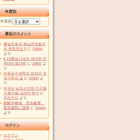
年度別
年度別
最近のコメント
통일운동과 북남관계발전
의 원칙적요구
に
Urikiri
より
6.15통일시대의 위대한 민
족대단결강령
に
Urikiri
よ
り
반동보수세력의 매장은 정
의구현의 길
に
Urikiri
よ
り
미국은 남조선강점 미군철
수용단을 내려야 한다
に
우리끼리
より
朝鮮外務省 洪水被害、
緊急援助に謝意
に
poppy
より
ログイン
ログイン