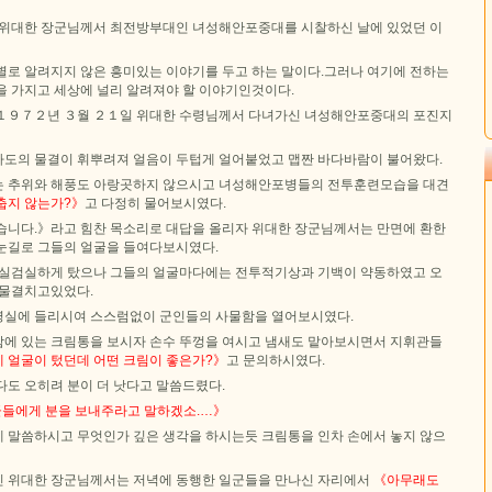
 위대한 장군님께서 최전방부대인 녀성해안포중대를 시찰하신 날에 있었던 이
별로 알려지지 않은 흥미있는 이야기를 두고 하는 말이다.그러나 여기에 전하는
을 가지고 세상에 널리 알려져야 할 이야기인것이다.
１９７２년 ３월 ２１일 위대한 수령님께서 다녀가신 녀성해안포중대의 포진지
도의 물결이 휘뿌려져 얼음이 두텁게 얼어붙었고 맵짠 바다바람이 불어왔다.
는 추위와 해풍도 아랑곳하지 않으시고 녀성해안포병들의 전투훈련모습을 대견
춥지 않는가?》
고 다정히 물어보시였다.
습니다.》라고 힘찬 목소리로 대답을 올리자 위대한 장군님께서는 만면에 환한
눈길로 그들의 얼굴을 들여다보시였다.
검실검실하게 탔으나 그들의 얼굴마다에는 전투적기상과 기백이 약동하였고 오
 물결치고있었다.
실에 들리시여 스스럼없이 군인들의 사물함을 열어보시였다.
에 있는 크림통을 보시자 손수 뚜껑을 여시고 냄새도 맡아보시면서 지휘관들
 얼굴이 텄던데 어떤 크림이 좋은가?》
고 문의하시였다.
다도 오히려 분이 더 낫다고 말씀드렸다.
군들에게 분을 보내주라고 말하겠소.…》
 말씀하시고 무엇인가 깊은 생각을 하시는듯 크림통을 인차 손에서 놓지 않으
 위대한 장군님께서는 저녁에 동행한 일군들을 만나신 자리에서
《아무래도