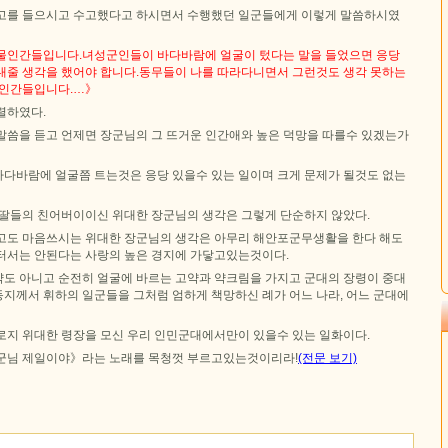
고를 들으시고 수고했다고 하시면서 수행했던 일군들에게 이렇게 말씀하시였
물인간들입니다.녀성군인들이 바다바람에 얼굴이 텄다는 말을 들었으면 응당
내줄 생각을 했어야 합니다.동무들이 나를 따라다니면서 그런것도 생각 못하는
석인간들입니다.…》
렬하였다.
말씀을 듣고 언제면 장군님의 그 뜨거운 인간애와 높은 덕망을 따를수 있겠는가
다바람에 얼굴쯤 트는것은 응당 있을수 있는 일이며 크게 문제가 될것도 없는
들딸들의 친어버이이신 위대한 장군님의 생각은 그렇게 단순하지 않았다.
고도 마음쓰시는 위대한 장군님의 생각은 아무리 해안포군무생활을 한다 해도
터서는 안된다는 사랑의 높은 경지에 가닿고있는것이다.
도 아니고 순전히 얼굴에 바르는 고약과 약크림을 가지고 군대의 장령이 중대
지께서 휘하의 일군들을 그처럼 엄하게 책망하신 례가 어느 나라, 어느 군대에
로지 위대한 령장을 모신 우리 인민군대에서만이 있을수 있는 일화이다.
군님 제일이야》라는 노래를 목청껏 부르고있는것이리라!
(전문 보기)