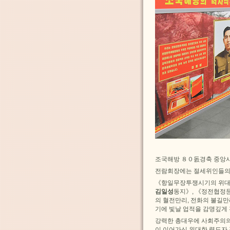
조국해방 ８０돐경축 중앙사
전람회장에는 절세위인들의 
《항일무장투쟁시기의 위대
김일성
동지》, 《정전협정
의 혈전만리, 전화의 불길
기에 빛날 업적을 감명깊게
강력한 총대우에 사회주의의
이 이어가신 위대한 령도자