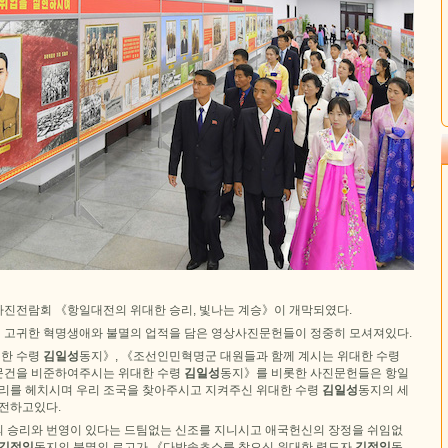
진전람회 《항일대전의 위대한 승리, 빛나는 계승》이 개막되였다.
고귀한 혁명생애와 불멸의 업적을 담은 영상사진문헌들이 정중히 모셔져있다.
한 수령
김일성
동지》, 《조선인민혁명군 대원들과 함께 계시는 위대한 수령
문건을 비준하여주시는 위대한 수령
김일성
동지》를 비롯한 사진문헌들은 항일
만리를 헤치시며 우리 조국을 찾아주시고 지켜주신 위대한 수령
김일성
동지의 세
 전하고있다.
 승리와 번영이 있다는 드팀없는 신조를 지니시고 애국헌신의 장정을 쉬임없
김정일
동지의 불멸의 로고가 《다박솔초소를 찾으신 위대한 령도자
김정일
동