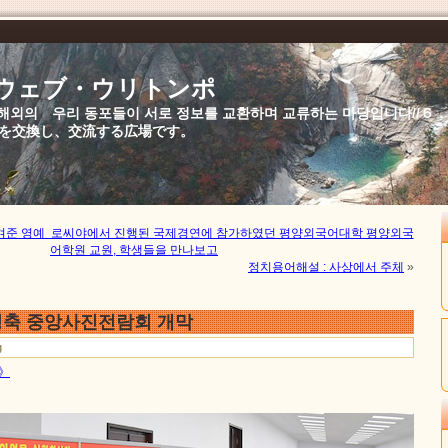
//ウェブ・ウリトンポ
북,해외의 우리 동포들이 서로 정보를 교환하며 교류하는 마당입니다//
を交換し、交流する広場です。
겨준 영예 로씨야에서 진행된 국제경연에 참가하였던 평양외국어대학 평양외국
어학원 교원, 학생들을 만나보고
정치용어해설 : 사상에서 주체
»
축 중앙사진전람회 개막
g
문》