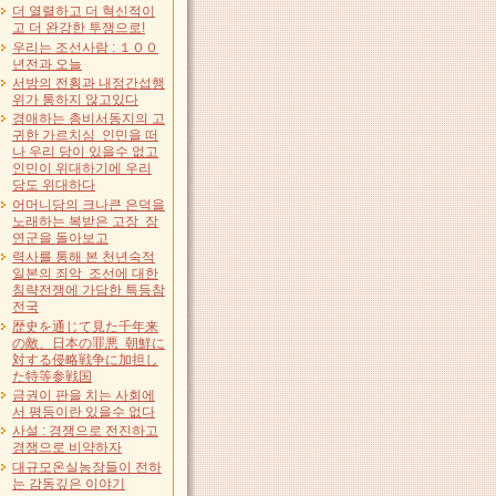
더 열렬하고 더 혁신적이
고 더 완강한 투쟁으로!
우리는 조선사람 : １００
년전과 오늘
서방의 전횡과 내정간섭행
위가 통하지 않고있다
경애하는 총비서동지의 고
귀한 가르치심 인민을 떠
나 우리 당이 있을수 없고
인민이 위대하기에 우리
당도 위대하다
어머니당의 크나큰 은덕을
노래하는 복받은 고장 장
연군을 돌아보고
력사를 통해 본 천년숙적
일본의 죄악 조선에 대한
침략전쟁에 가담한 특등참
전국
歴史を通じて見た千年来
の敵、日本の罪悪 朝鮮に
対する侵略戦争に加担し
た特等参戦国
금권이 판을 치는 사회에
서 평등이란 있을수 없다
사설 : 경쟁으로 전진하고
경쟁으로 비약하자
대규모온실농장들이 전하
는 감동깊은 이야기