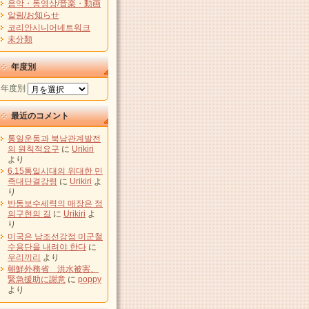
음악・동영상/音楽・動画
알림/お知らせ
코리안시니어네트워크
未分類
年度別
年度別
最近のコメント
통일운동과 북남관계발전
의 원칙적요구
に
Urikiri
より
6.15통일시대의 위대한 민
족대단결강령
に
Urikiri
よ
り
반동보수세력의 매장은 정
의구현의 길
に
Urikiri
よ
り
미국은 남조선강점 미군철
수용단을 내려야 한다
に
우리끼리
より
朝鮮外務省 洪水被害、
緊急援助に謝意
に
poppy
より