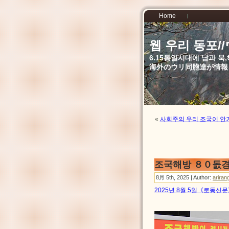
Home
웹 우리 동포
6.15통일시대에 남과 
海外のウリ同胞達が情報
«
사회주의 우리 조국이 안
조국해방 ８０돐경
8月 5th, 2025 | Author:
ariran
2025년 8월 5일《로동신