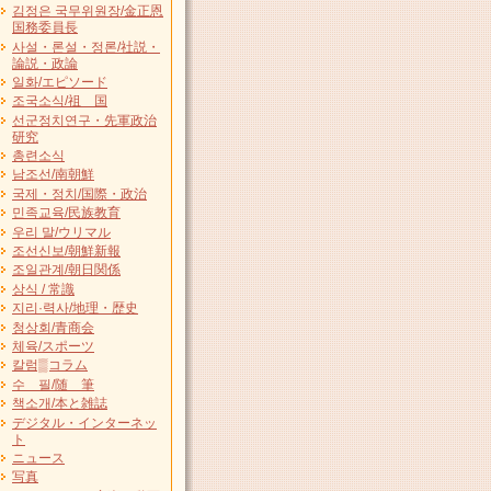
김정은 국무위원장/金正恩
国務委員長
사설・론설・정론/社説・
論説・政論
일화/エピソード
조국소식/祖 国
선군정치연구・先軍政治
研究
총련소식
남조선/南朝鮮
국제・정치/国際・政治
민족교육/民族教育
우리 말/ウリマル
조선신보/朝鮮新報
조일관계/朝日関係
상식 / 常識
지리·력사/地理・歴史
청상회/青商会
체육/スポーツ
칼럼▒コラム
수 필/随 筆
책소개/本と雑誌
デジタル・インターネッ
ト
ニュース
写真