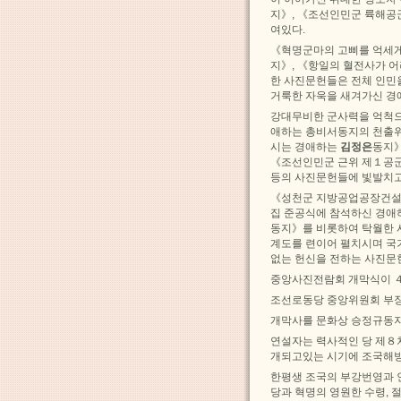
지》, 《조선인민군 륙해
여있다.
《혁명군마의 고삐를 억세게
지》, 《항일의 혈전사가 
한 사진문헌들은 전체 인민
거룩한 자욱을 새겨가신 
강대무비한 군사력을 억척으
애하는 총비서동지의 천출
시는 경애하는
김정은
동지》
《조선인민군 근위 제１공
등의 사진문헌들에 빛발치고
《성천군 지방공업공장건설
집 준공식에 참석하신 경
동지》를 비롯하여 탁월한 
계도를 련이어 펼치시며 국
없는 헌신을 전하는 사진문
중앙사진전람회 개막식이 
조선로동당 중앙위원회 부장
개막사를 문화상 승정규동지
연설자는 력사적인 당 제８
개되고있는 시기에 조국해방
한평생 조국의 부강번영과 
당과 혁명의 영원한 수령,