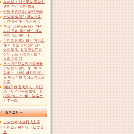
김여정 조선로동당 중앙위
원회 부장 담화 발표
金與正党部長が談話発表
서방의 악랄한 압박소동,
강경대응해나가는 중국
론설 : 조선로동당의 위력
이자 우리 국가와 인민의
존엄이고 힘이다
인민을 매혹시키는 위인의
세계 한없이 다심하신 어
버이의 정 강동군식료공
장에 깃든 가슴뜨거운 사
랑의 이야기
조선민주주의인민공화국
외무성 대변인 미국이 주
장하는 《싸이버위협설》
을 무근거한 중상모략으로
일축
朝鮮外務省代弁人、米国
の「サイバー脅威説」を
根拠のない中傷・謀略と
して一蹴
カテゴリー
김일성주석/金日成主席
김정일위원장/金正日委員
長