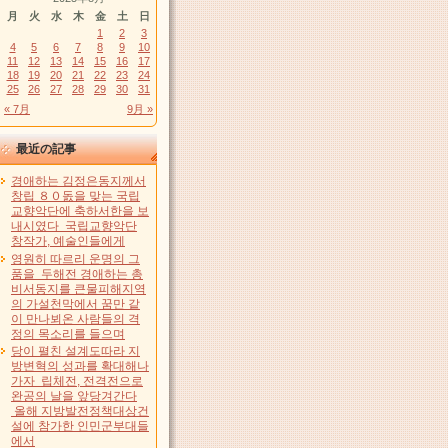
月
火
水
木
金
土
日
1
2
3
4
5
6
7
8
9
10
11
12
13
14
15
16
17
18
19
20
21
22
23
24
25
26
27
28
29
30
31
« 7月
9月 »
最近の記事
경애하는 김정은동지께서
창립 ８０돐을 맞는 국립
교향악단에 축하서한을 보
내시였다 국립교향악단
창작가, 예술인들에게
영원히 따르리 운명의 그
품을 두해전 경애하는 총
비서동지를 큰물피해지역
의 가설천막에서 꿈만 같
이 만나뵈온 사람들의 격
정의 목소리를 들으며
당이 펼친 설계도따라 지
방변혁의 성과를 확대해나
가자 립체전, 전격전으로
완공의 날을 앞당겨간다
올해 지방발전정책대상건
설에 참가한 인민군부대들
에서