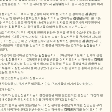
공군합동훈련을 지도하시는 위대한 령도자
김정일
동지》 등의 사진문헌들에 어리
 틀어잡으시고 백두의 행군길에 더욱 박차를 가하시는 경애하는
김정은
동
어려있는 옛 전구에서 빨찌산모닥불을 지피시는 경애하는
김정은
동지》를 비롯
을 백두산정신으로 만장약된 사상과 신념의 강자들로 키워주시려 백두전구에
경애하는
김정은
동지의 위인적풍모를 숭엄한 화폭으로 보여주고있다.
로 다져주시며 우리 국가와 인민의 평안과 행복을 굳건히 수호해나가시는 경
위인상이 《대륙간탄도미싸일 〈화성포-１８〉형발사훈련을 현지에서 지도하
, 《조선인민군 해군 구축함 진수기념식에 참석하신 경애하는
김정은
동지》,
군사단관하 비행련대를 방문하시고 훈련을 지도하시는 경애하는
김정은
동지》
있다.
착공식에 참석하신 경애하는
김정은
동지》, 《화성지구 ３단계 １만세대 살림
애하는
김정은
동지》, 《완공된 평양종합병원을 현지지도하시는 경애하는
김정은
사상리론적예지와 향도의 억센 힘으로 공화국의 존립과 륭성발전의 휘황한 설
가부흥의 거창한 새시대를 확신성있게 열어나가시는 경애하는 총비서동지의 끝
헌들도 모셔져있다.
４일 인민문화궁전에서 진행되였다.
 주창일동지, 관계부문 일군들, 시안의 근로자들이 여기에 참가하였다.
가 하였다.
차대회와 당중앙전원회의들의 결정관철을 위한 전인민적인 총진군이 과감히 전
 ８０돐경축 중앙사진전람회를 개막하게 된다고 말하였다.
인민의 행복을 위해 모든것을 다 바치신 위대한 수령님과 위대한 장군님은 우리
 절세의 애국자이시라고 칭송하면서 그는 경애하는
김정은
동지를 높이 모시여 우