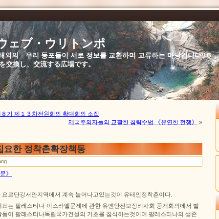
//ウェブ・ウリトンポ
북,해외의 우리 동포들이 서로 정보를 교환하며 교류하는 마당입니다//
を交換し、交流する広場です。
제８기 제１３차전원회의 확대회의 소집
제국주의자들의 교활한 침략수법 《유연한 전쟁》
»
집요한 정착촌확장책동
ang
신문》
 요르단강서안지역에서 계속 늘어나고있는것이 유태인정착촌이다.
대표는 팔레스티나-이스라엘문제에 관한 유엔안전보장리사회 공개회의에서 발
활동이 팔레스티나독립국가건설의 기초를 침식하는것이며 팔레스티나의 생존