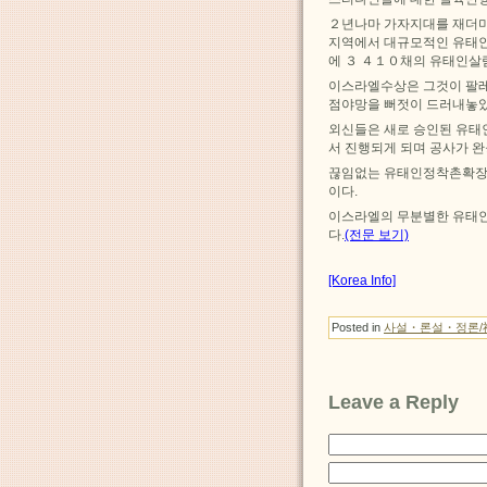
２년나마 가자지대를 재더
지역에서 대규모적인 유태
에 ３ ４１０채의 유태인살
이스라엘수상은 그것이 팔
점야망을 뻐젓이 드러내놓았
외신들은 새로 승인된 유
서 진행되게 되며 공사가 
끊임없는 유태인정착촌확장
이다.
이스라엘의 무분별한 유태
다.
(전문 보기)
[Korea Info]
Posted in
사설・론설・정론/
Leave a Reply