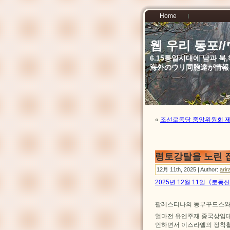
Home
웹 우리 동포
6.15통일시대에 남과 
海外のウリ同胞達が情報
«
조선로동당 중앙위원회 
령토강탈을 노린 
12月 11th, 2025 | Author:
arir
2025년 12월 11일《로동
팔레스티나의 동부꾸드스와
얼마전 유엔주재 중국상임
언하면서 이스라엘의 정착