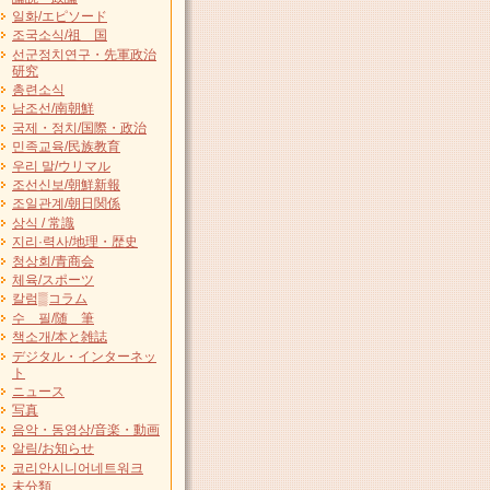
일화/エピソード
조국소식/祖 国
선군정치연구・先軍政治
研究
총련소식
남조선/南朝鮮
국제・정치/国際・政治
민족교육/民族教育
우리 말/ウリマル
조선신보/朝鮮新報
조일관계/朝日関係
상식 / 常識
지리·력사/地理・歴史
청상회/青商会
체육/スポーツ
칼럼▒コラム
수 필/随 筆
책소개/本と雑誌
デジタル・インターネッ
ト
ニュース
写真
음악・동영상/音楽・動画
알림/お知らせ
코리안시니어네트워크
未分類