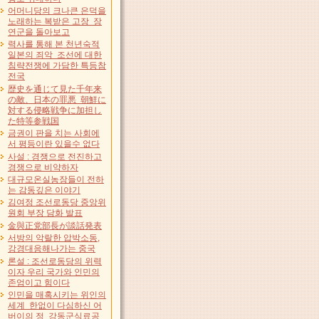
어머니당의 크나큰 은덕을
노래하는 복받은 고장 장
연군을 돌아보고
력사를 통해 본 천년숙적
일본의 죄악 조선에 대한
침략전쟁에 가담한 특등참
전국
歴史を通じて見た千年来
の敵、日本の罪悪 朝鮮に
対する侵略戦争に加担し
た特等参戦国
금권이 판을 치는 사회에
서 평등이란 있을수 없다
사설 : 경쟁으로 전진하고
경쟁으로 비약하자
대규모온실농장들이 전하
는 감동깊은 이야기
김여정 조선로동당 중앙위
원회 부장 담화 발표
金與正党部長が談話発表
서방의 악랄한 압박소동,
강경대응해나가는 중국
론설 : 조선로동당의 위력
이자 우리 국가와 인민의
존엄이고 힘이다
인민을 매혹시키는 위인의
세계 한없이 다심하신 어
버이의 정 강동군식료공