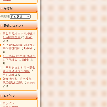
年度別
年度別
最近のコメント
통일운동과 북남관계발전
의 원칙적요구
に
Urikiri
より
6.15통일시대의 위대한 민
족대단결강령
に
Urikiri
よ
り
반동보수세력의 매장은 정
의구현의 길
に
Urikiri
よ
り
미국은 남조선강점 미군철
수용단을 내려야 한다
に
우리끼리
より
朝鮮外務省 洪水被害、
緊急援助に謝意
に
poppy
より
ログイン
ログイン