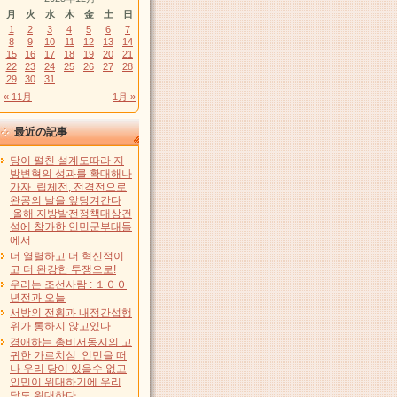
月
火
水
木
金
土
日
1
2
3
4
5
6
7
8
9
10
11
12
13
14
15
16
17
18
19
20
21
22
23
24
25
26
27
28
29
30
31
« 11月
1月 »
最近の記事
당이 펼친 설계도따라 지
방변혁의 성과를 확대해나
가자 립체전, 전격전으로
완공의 날을 앞당겨간다
올해 지방발전정책대상건
설에 참가한 인민군부대들
에서
더 열렬하고 더 혁신적이
고 더 완강한 투쟁으로!
우리는 조선사람 : １００
년전과 오늘
서방의 전횡과 내정간섭행
위가 통하지 않고있다
경애하는 총비서동지의 고
귀한 가르치심 인민을 떠
나 우리 당이 있을수 없고
인민이 위대하기에 우리
당도 위대하다