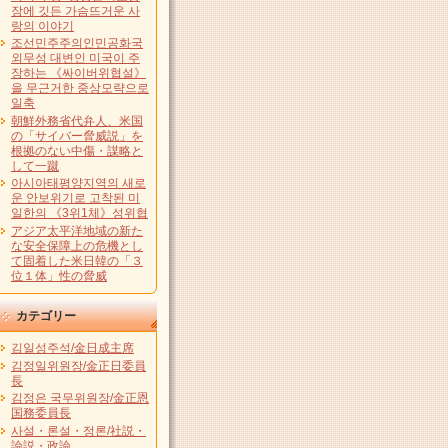
장에 깃든 가슴뜨거운 사
랑의 이야기
조선민주주의인민공화국
외무성 대변인 미국이 주
장하는 《싸이버위협설》
을 무근거한 중상모략으로
일축
朝鮮外務省代弁人、米国
の「サイバー脅威説」を
根拠のない中傷・謀略と
して一蹴
아시아태평양지역의 새로
운 안보위기로 고착된 미
일한의 《3위1체》성위협
アジア太平洋地域の新た
な安全保障上の危機とし
て固着した米日韓の「３
位１体」性の脅威
カテゴリー
김일성주석/金日成主席
김정일위원장/金正日委員
長
김정은 국무위원장/金正恩
国務委員長
사설・론설・정론/社説・
論説・政論