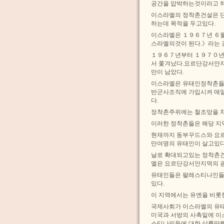
공간을 압박하는것이라고 
이스라엘의 정착촌건설은 
하는데 목적을 두고있다.
이스라엘은 １９６７년 ６월
스라엘의것이 된다.》라는 
１９６７년부터 １９７０년
서 쫓겨났다.요르단강서안지
만이 남았다.
이스라엘은 유태인정착촌들
반군사조직에 가입시켜 매일
다.
정착촌주위에는 철조망을 
이러한 정착촌들은 해당 지
현재까지 동부꾸드스와 요
만여명의 유태인이 살고있다
날로 확대되고있는 정착촌
엘은 요르단강서안지역의 광
유태인들은 팔레스티나인들이
있다.
이 지역에서는 유엔을 비롯
국제사회가 이스라엘의 유
미국과 서방의 사촉밑에 
스티나인들에 대한 살륙만