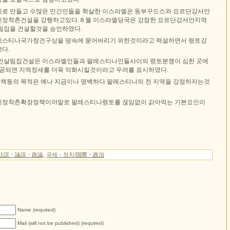
미로 만들고 수많은 민간인들을 학살한 이스라엘은 동부꾸드스와 요르단강서안
인정착촌건설을 강행하고있다.８월 이스라엘당국은 강점한 요르단강서안지역
림집을 건설할것을 승인하였다.
레스티나국가창건구상을 땅속에 묻어버리기 위한것이라고 력설하면서 령토강
다.
태인살림집건설은 이스라엘인들과 팔레스티나인들사이의 령토분쟁이 심한 곳에
완공되면 지역정세를 더욱 악화시킬것이라고 우려를 표시하였다.
책동의 목적은 예나 지금이나 명백하다.팔레스티나의 전 지역을 강점하자는것
인정착촌확장정책이야말로 팔레스티나령토를 끊임없이 갉아먹는 기본요인이
社説・論説・政論
,
국제・정치/国際・政治
Name (required)
Mail (will not be published) (required)