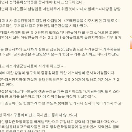
하면서 정착촌확장책동을 중지해야 한다고 요구하였다.
단순히 유태인들의 살림집을 마련해주기 위한것이 아니라 팔레스티나땅을 강탈
 제３차 중동전쟁이후 강점한 아랍땅에 《유태인들을 이주시키면 그 땅도 이
강도적인 구호를 내걸고 유태인정착촌건설을 시작하였다.
대말사이에만도 근 ５０만명의 팔레스티나인들이 대를 두고 살아오던 고향에
역에서 살던 아랍인들의 수는 ３２％나 줄어들었으며 골란지역에는 겨우 ８％
을 반군사화와 요새화가 실현된 집단농장, 집단촌으로 꾸려놓았다.거주자들을
과 같이 군사훈련을 주고있으며 모두가 항상 무기를 소지하고 다니게 하고있
치고 이스라엘군병사들이 지키게 하고있다.
역에 대한 강점의 영구화와 중동침략을 위한 이스라엘의 군사적거점들이다.
르단강서안지역에 건설된 유태인정착촌은 ２５０여개에 달하고 거기에서 ７２
고 한다.
건설은 팔레스티나인들의 생존공간을 계속 압박하고있다.지난해에만도 이스라
활한 토지를 몰수하고 거기에 정착촌들을 뻐젓이 건설하였다.
 조금이라도 반항하려 하면 죽도록 뭇매를 안기거나 심지어 죽이기까지 하고
한 국제기구들의 비난도 국제법도 통하지 않고있다.
태인정착촌확장책동을 국제법위반으로 규정하고 강력히 규탄배격하고있으나
이스라엘유태복고주의자들은 더욱 정착촌확장책동에 광분하면서 지역안의 팔레
행을 로골적으로 감행하고있다.