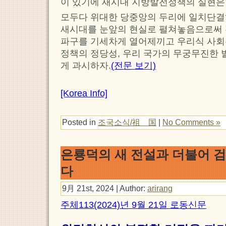
이 있기에 새시대 지방발전정책의 실현은
모두다 위대한 당중앙의 두리에 일치단결
새시대를 눈앞의 현실로 펼쳐놓음으로써 
파구를 기세차게 열어제끼고 우리식 사회
정책의 정당성, 우리 국가의 무궁무진한
게 과시하자.
(전문 보기)
[Korea Info]
Posted in
조국소식/祖 国
|
No Comments »
은룡덕의 새 전설과 더불어 
다
9月 21st, 2024 | Author:
arirang
주체113(2024)년 9월 21일 로동신문