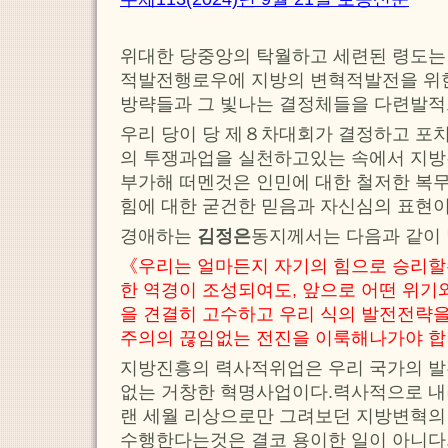
위대한 당중앙의 탁월하고 세련된 령도는
적발전행로우에 지방의 변혁적발전을 위
방략들과 그 빛나는 결정체들을 다련발적
우리 당이 당 제８차대회가 결정하고 포
의 투쟁과업을 실천하고있는 속에서 지방
부가해 떠멘것은 인민에 대한 철저한 복
힘에 대한 굳건한 믿음과 자신심의 표현이
경애하는
김정은
동지께서는 다음과 같이
《우리는 얼마든지 자기의 힘으로 승리할
한 역경이 조성되여도, 앞으로 어떤 위기
을 견결히 고수하고 우리 식의 발전전략
주의의 끊임없는 전진을 이룩해나가야 합
지방진흥의 력사적위업은 우리 국가의 
없는 거창한 혁명사업이다.력사적으로 내
랜 세월 리상으로만 그려보던 지방변혁
수행한다는것은 결코 용이한 일이 아니다