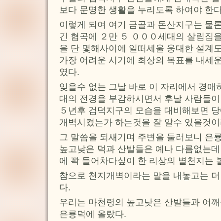
보다 문명한 생활을 누리도록 하여야 한
이렇게 되여 여기 금골과 돈산지구는 물론
긴 협곡에 ２만 ５ ０００세대의 살림집
을 단 몇해사이에 일떠세울 웅대한 설계
가장 어려운 시기에 최상의 목표를 내세운
였다.
잊을수 없는 그날 바로 이 자리에서 경애
대의 전경을 부감하시면서 후날 사람들이
５년후 검덕지구의 모습을 대비해보면 당
개벽시켰는가 하는것을 잘 알수 있을것이
그 말씀을 되새기며 주변을 둘러보니 은룡
높고낮은 덕과 산발들은 예나 다름없는데 
에 꽉 들어차다싶이 한 리상의 별천지는 
참으로 천지개벽이라는 말을 내놓고는 더
다.
우리는 마천령의 높고낮은 산발들과 어깨
은룡덕에 올랐다.