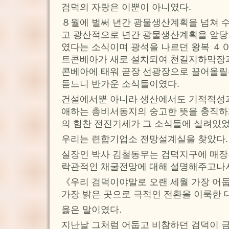
검덕의 자랑은 이뿐이 아니였다.
８월에 벌써 년간 광물생산계획을 넘쳐 
고 광산적으로 년간 광물생산계획을 앞당
였다는 소식이며 광석을 나르던 왕복 ４
트콘베아가 새로 설치되여 천길지하막장
콘베아에 태워 곧장 선광장으로 끌어올릴수
듣느니 반가운 소식들이였다.
건설에서뿐 아니라 생산에서도 기적적성
애하는 총비서동지의 숭고한 뜻을 충직하
의 힘찬 전진기세가 그 소식들에 실려있었
우리는 련합기업소 전망설계실을 찾았다.
실장인 박사 김철동무는 검덕지구에 매장
락관적인 채굴전망에 대해 설명해주고나
《우리 검덕이야말로 오랜 세월 가장 어
가장 밝은 곳으로 극적인 전환을 이룩한 
옳은 말이였다.
지난날 그처럼 어둡고 비참하던 검덕이 금