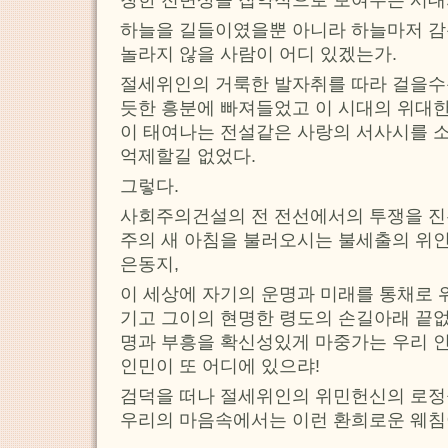
창한 전변상을 집약적으로 보여주는 시대
하늘을 길들이였을뿐 아니라 하늘마저 감
놀라지 않을 사람이 어디 있겠는가.
절세위인의 거룩한 발자취를 따라 걸을수
듯한 흥분에 빠져들었고 이 시대의 위대한
이 태여나는 전설같은 사랑의 서사시를 
억제할길 없었다.
그렇다.
사회주의건설의 전 전선에서의 투쟁을 진
주의 새 아침을 불러오시는 불세출의 위
은동지,
이 세상에 자기의 운명과 미래를 통채로 
기고 그이의 현명한 령도의 손길아래 끝
명과 부흥을 확신성있게 마중가는 우리 인
인민이 또 어디에 있으랴!
검덕을 떠나 절세위인의 위민헌신의 로정
우리의 마음속에서는 이런 환희로운 웨침