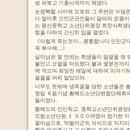
방 퍼붓고 기총사격까지 해댔다.
눈깜빡할 사이에 도로와 그 주변은 수많은
다.얼마후 인민군군인들이 달려와 온몸이
는 평산중학교 소년단위원장 최찬식학생을
힘을 다하여 간신히 입을 열었다.
《이렇게 죽는것이…원통합니다.인민군
꼭 복수해…》
살아남은 몇 안되는 학생들이 말끝을 채 
붙안고 오열을 터뜨렸다.불과 몇분전까지
에 적으며 희망찬 래일에 대하여 이야기하
을줄을 어찌 알았으랴.
너무도 뜻밖에 생죽음을 당한 소년들은 
창립 ６돐기념 황해도소년단련합단체회의
들이였다.
황해도의 인민학교, 중학교소년단위원장
모범소년단원 １ ５００여명이 참가한 이
꼴머슴으로, 막벌이군의 자식으로 지지리
활을 안겨주시고 그 이름도 자랑스러운 