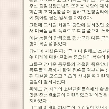
주신 김일성장군님의 뜨거운 사랑에 대하
학습과 조직생활을 더 잘하고 전쟁승리에 
이 찾아할 굳은 맹세를 다지였다.
그런데 그처럼 희열과 랑만에 넘쳐있던 
서 미국놈들의 폭격으로 피를 쏟으며 쓰
이날 놈들의 만행으로 평산군과 다른 군
명이 목숨을 잃었다.
당시 이 사실은 평산군 아니 황해도 소
쑤 미제에 대한 끝없는 증오심과 복수의 
그들은 정다운 동무들의 억울한 죽음앞에
동무들의 몫까지 합쳐 원쑤를 쳐부시는 
편 파철을 모으고 약초와 산나물을 마련
람같이 떨쳐나섰다.
황해도 전 지역의 소년단원들속에서 활
많은 전선원호금이 마련되였으며 이것은
지하였다.…
《그때 희생된 평산군의 ３０여명 모범소