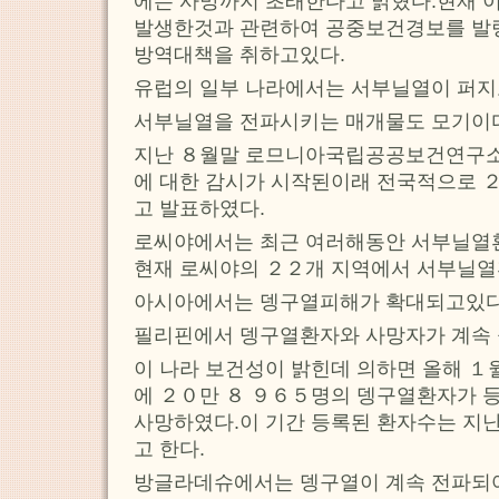
에는 사망까지 초래한다고 밝혔다.현재 
발생한것과 관련하여 공중보건경보를 발령
방역대책을 취하고있다.
유럽의 일부 나라에서는 서부닐열이 퍼지
서부닐열을 전파시키는 매개물도 모기이
지난 ８월말 로므니아국립공공보건연구소
에 대한 감시가 시작된이래 전국적으로 
고 발표하였다.
로씨야에서는 최근 여러해동안 서부닐열환
현재 로씨야의 ２２개 지역에서 서부닐열
아시아에서는 뎅구열피해가 확대되고있다
필리핀에서 뎅구열환자와 사망자가 계속
이 나라 보건성이 밝힌데 의하면 올해 １
에 ２０만 ８ ９６５명의 뎅구열환자가 
사망하였다.이 기간 등록된 환자수는 지난
고 한다.
방글라데슈에서는 뎅구열이 계속 전파되여