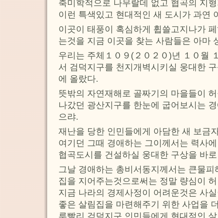
축미학적으로 나무랄데 없고 협곡의 지형
이런 특색있고 현대적인 새 도시가 과연 
이곳이 태풍이 혹심하게 휩쓸고지나가 페
는것을 지금 이곳을 찾는 사람들은 아마 
우리는 주체１０９(２０２０)년 １０월 
서 검덕지구를 천지개벽시키실 웅대한 구
에 올랐다.
뜻밖의 자연재해로 골짜기의 마을들이 
나갔던 광산지구를 한눈에 굽어보시는 경
으랴.
재난을 당한 인민들에게 아담한 새 보금
여기던 그때 경애하는 그이께서는 력사에
협곡도시를 건설하실 웅대한 구상을 바로
그날 경애하는 총비서동지께서는 큰물피
집을 지어주는것으로써는 정말 량심이 
지금 나라의 경제사정이 어려운것은 사
좋은 살림집을 마련해주기 위한 사업을 더
루빨리 검덕지구 인민들에게 현대적인 