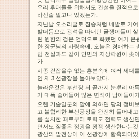
곳 검덕지구 살림집설계형성안만 하여도 
우리 후대들을 위해서도 건설을 질적으로
하신줄 알고나 있겠는가.
지난날 오소리굴로 짐승처럼 네발로 기여
발더듬으로 광석을 따내던 굴쟁이들이 살던
린 원한의 검은 언덕으로 화했던 여기 
한 장군님의 사랑속에, 오늘은 경애하는
럼 전설과도 같이 인민의 지상락원이 솟아
가.
시종 걷잡을수 없는 흥분속에 여러 세대를
인 제３선광장을 돌아보았다.
놀라운것은 부선장 저 끝까지 눈뿌리 아
가 대폭 줄어들어 많은 면적이 남아돌아
오랜 기술일군의 말에 의하면 당의 정비
고 불합리한 부선공정을 완전히 들어내고
를 설치한 때로부터 로력도 전력도 생산
면서도 질좋은 정광을 꽝꽝 생산한다는것
광산의 발전상이 이 선광장에 함축되여있