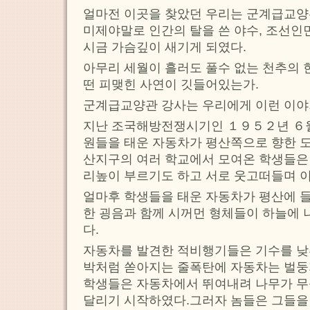
얼마전 이곳을 찾았던 우리는 군계급교양
미제야말로 인간의 탈을 쓴 야수, 조선
시금 가슴깊이 새기게 되였다.
아무리 세월이 흘러도 풀수 없는 천추의 
떤 피맺힌 사연이 깃들어있는가.
군계급교양관 강사는 우리에게 이런 이야
지난 조국해방전쟁시기인 １９５２년 ６
원들을 태운 자동차가 평산쪽으로 향한 
산지구의 여러 학교에서 모여온 학생들은
리높이 부르기도 하고 서로 웃고떠들며 
얼마후 학생들을 태운 자동차가 평산에 
한 굉음과 함께 시꺼먼 형체들이 하늘에
다.
자동차를 발견한 적비행기들은 기수를 낮
박처럼 쏟아지는 줄폭탄에 자동차는 벌
학생들은 자동차에서 뛰여내려 나무가 무
달리기 시작하였다.그러자 놈들은 그들을