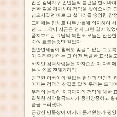
입은 검덕지구 인민들의 불편을 한시바삐
험한 길을 헤치시며 검덕을 찾아오시던 
넘으시였던 바로 그 철다리를 숭엄한 감
그때에는 림시로 나무방틀에 의지하여 서
던 그 교각이 지금은 언제 그런 일이 있
품쳐흐르던 그날의 북천도 오늘은 잔잔한 
죽여 흐르는것만 같았다.
천만년세월이 흘러도 잊을수 없는 그토록
이 다리주변에는 그 어떤 특별한 표식물도
하지만 검덕사람들은 자자손손 이 다리에
는 사연을 전해가리라.
친근한 어버이의 끝없는 헌신과 인민의 커
어지는 검덕의 산길을 달려 우리는 드디여
우리의 눈앞에 지금까지의 검덕에 대한 
희한한 산악협곡도시가 웅건장중하고 황홀
습을 드러냈다.
금강산 만물상이 여기에 옮겨왔는가 평양