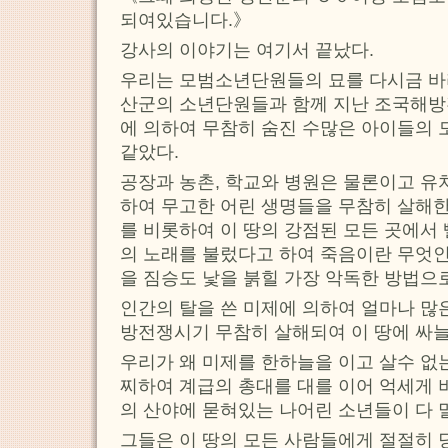
되여있습니다.》
강사의 이야기는 여기서 끝났다.
우리는 모범소년단원들의 묘를 다시금 바
산군의 소년단원들과 함께 지난 조국해
에 의하여 무참히 숨진 수많은 아이들의
같았다.
공장과 농촌, 학교와 병원은 물론이고 유
하여 무고한 어린 생명들을 무참히 살해한
를 비롯하여 이 땅의 강점된 모든 곳에서
의 노래를 불렀다고 하여 죽음이란 무엇
을 짐승도 낯을 붉힐 가장 악독한 방법으
인간의 탈을 쓴 미제에 의하여 얼마나 많
방전쟁시기 무참히 살해되여 이 땅에 싸
우리가 왜 미제를 한하늘을 이고 살수 없
찌하여 계급의 총대를 대를 이어 억세게 
의 산야에 묻혀있는 나어린 소년들이 다 
그들은 이 땅의 모든 사람들에게 절절히