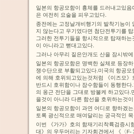
일본의 항공모함이 흉체를 드러내고있음
은 여전히 요술을 피우고있다.
종전에는 고정날개비행기의 발착기능이 
지 않는다고 우기였다면 첨단전투기를 탑
그러한 전투기들을 항시적으로 탑재하는
이 아니라고 뻗대고있다.
그러나 아무리 짙은안개도 산을 잠시밖에
일본의 항공모함은 명백한 실체로 등장하
쟁수단으로 부활되고있다.미국의 항공모
에 의해 호위되고있는것처럼 《이즈모》
반드시 호위함이나 잠수함들이 동행한다.
의 옹근 전단을 그대로 방불케 하고있다.
을것이 아니라 다른 함선을 호위하는것이
일본의 항공모함이 과연 어디로 향하겠는
토록 광신적으로 매여달리는 궁극적인 목
이번 《가가》호의 함재기리착륙검증시
대》의 우두머리는 기자회견에서 《〈F-