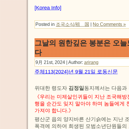
[Korea Info]
Posted in
조국소식/祖 国
|
No Comments »
그날의 원한깊은 봉분은 오늘
다
9月 21st, 2024 | Author:
arirang
주체113(2024)년 9월 21일 로동신문
위대한 령도자
김정일
동지께서는 다음과 
《우리는 미제살인귀들이 지난 조국해방
행을 순간도 잊지 말아야 하며 놈들에게 
가져야 합니다.》
평산군 읍의 양지바른 산기슭에는 지난
폭격에 의하여 희생된 모범소년단원들의 