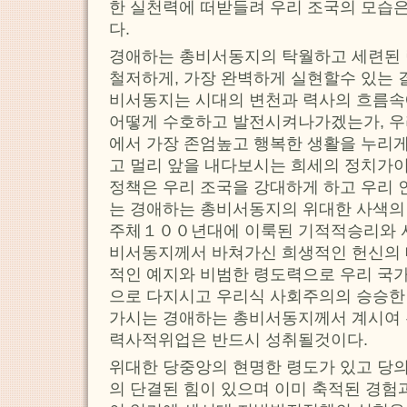
한 실천력에 떠받들려 우리 조국의 모습
다.
경애하는 총비서동지의 탁월하고 세련된
철저하게, 가장 완벽하게 실현할수 있는
비서동지는 시대의 변천과 력사의 흐름속
어떻게 수호하고 발전시켜나가겠는가, 우
에서 가장 존엄높고 행복한 생활을 누리게
고 멀리 앞을 내다보시는 희세의 정치가이
정책은 우리 조국을 강대하게 하고 우리 
는 경애하는 총비서동지의 위대한 사색의
주체１００년대에 이룩된 기적적승리와 
비서동지께서 바쳐가신 희생적인 헌신의
적인 예지와 비범한 령도력으로 우리 국
으로 다지시고 우리식 사회주의의 승승한
가시는 경애하는 총비서동지께서 계시여 
력사적위업은 반드시 성취될것이다.
위대한 당중앙의 현명한 령도가 있고 당의
의 단결된 힘이 있으며 이미 축적된 경험