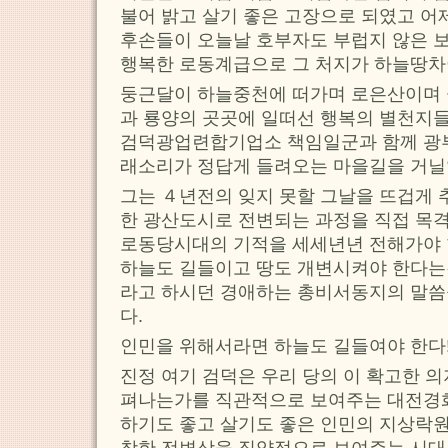
불어 밝고 살기 좋은 고장으로 되였고 어
후손들이 오늘날 호부자도 부럽지 않은 
행복한 로동계급으로 그 처지가 하늘땅차
둥근달이 하늘중천에 떠가며 로은산이며 금
과 룡양의 곳곳에 일떠선 행복의 별천지들
검덕광업련합기업소 책임일군과 함께 광부
래소리가 정답게 들려오는 마을길을 거닐
그는 ４년전의 잊지 못할 그날을 뜨겁게
한 광산도시로 전변되는 과정을 직접 목
로동당시대의 기적을 세세년년 전해가야 
하늘도 길들이고 땅도 개변시켜야 한다는
라고 하시던 경애하는 총비서동지의 말
다.
인민을 위해서라면 하늘도 길들여야 한다
진정 여기 검덕은 우리 당의 이 확고한 
펴나는가를 직관적으로 보여주는 대전경
하기도 좋고 살기도 좋은 인민의 지상락원