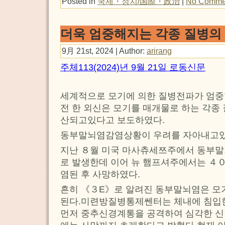
Posted in
국제・정치/国際・政治
|
No Comme
더욱 엄중해지는 각종 질병의
9月 21st, 2024 | Author:
arirang
주체113(2024)년 9월 21일 로동신문
세계적으로 모기에 의한 질병전파가 엄중
전 한 외신은 모기를 매개물로 하는 각종
산되고있다고 보도하였다.
동부말뇌염감염상황이 우려를 자아내고있
지난 ８월 미국 마사츄세쯔주에서 동부
로 발생한데 이어 뉴 햄프셔주에서는 ４
염된 후 사망하였다.
흔히 《３E》로 알려진 동부말뇌염은 모
된다.미련방질병통제쎈터는 체내에 침입
먼저 중추신경계통을 공격하여 심각한 신