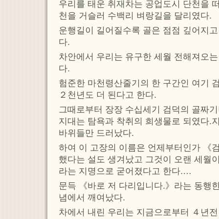
우리를 태운 취재차는 공업도시 단천을 
천을 거슬러 수백리 벼랑길을 달리였다.
운행길이 길어질수록 골은 점점 깊어지고
다.
차안에서 우리는 유구한 세월 전해져오는
다.
험준한 마천령산줄기의 한 구간인 여기 
２천년도 더 된다고 한다.
그때로부터 장장 수십세기 검덕의 골짜기며
지대는 탐욕과 착취의 희생물로 되였다.
바위들만 드러났다.
하여 이 고장의 이름은 언제부터인가 《
했다는 설도 생겨났고 그것이 오랜 세월
라는 지명으로 굳어졌다고 한다.…
문득 《바로 저 다리입니다.》라는 동행한
념에서 깨여났다.
차에서 내린 우리는 지금으로부터 ４년전