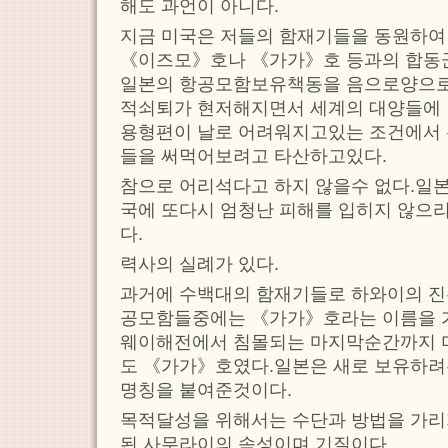
해도 과언이 아니다.
지금 미국은 저들의 함재기들을 동원하
《이즈모》호나 《가가》호 등과의 합동
일본의 항공모함보유책동을 음으로양으로
적쇠퇴가 현저해지면서 세계의 대양들에
용형편이 날로 어려워지고있는 조건에서
들을 써먹어보려고 타산하고있다.
참으로 어리석다고 하지 않을수 없다.일
국에 또다시 엄청난 피해를 입히지 않으
다.
력사의 실례가 있다.
과거에 수백대의 함재기들로 하와이의 진
공모함들중에는 《가가》호라는 이름을 
웨이해전에서 침몰되는 마지막순간까지 
도 《가가》호였다.일본은 새로 보유하려
명칭을 붙여준것이다.
목적달성을 위해서는 수단과 방법을 가리
된 사무라이의 속성이며 기질이다.