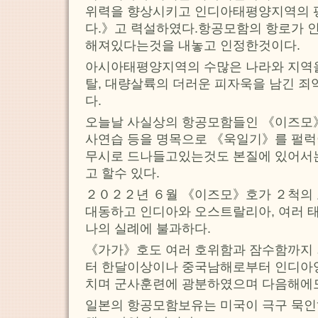
위력을 향상시키고 인디아태평양지역의 
다.》고 력설하였다.항공모함의 항로가 
해져있다는것을 내놓고 인정한것이다.
아시아태평양지역의 수많은 나라와 지역을
탈, 대량살륙의 더러운 피자욱을 남긴 
다.
오늘날 사실상의 항공모함들인 《이즈모
사연습 등을 명목으로 《욱일기》를 펄
무시로 드나들고있는것도 본질에 있어서
고 할수 있다.
２０２２년 ６월 《이즈모》호가 ２척의 
대동하고 인디아와 오스트랄리아, 여러 
나의 실례에 불과하다.
《가가》호도 여러 호위함과 잠수함까지
터 한달이상이나 중국남해로부터 인디아양
치며 군사훈련에 광분하였으며 다음해에도
일본의 항공모함보유는 미국이 극구 묵