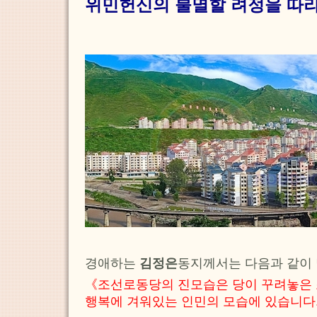
위민헌신의 불멸할 려정을 따
경애하는
김정은
동지께서는 다음과 같이
《조선로동당의 진모습은 당이 꾸려놓은 
행복에 겨워있는 인민의 모습에 있습니다