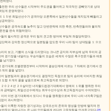
대전하였다.
출전한 우리 선수들은 시작부터 주도권을 틀어쥐고 적극적인 공빼앗기로 상대
력있게 운영하였다.
의 １５번 최일선선수가 공격마당 오른쪽에서 일본선수들을 재치있게 빼돌리고
성공하였다.
선수들은 공격속도를 늦추지 않고 단번련락에 의한 측면, 반측면돌파와 불의적
 문전을 련속 위협하였다.
들의 필사적인 공격은 우리 팀의 견고한 방어에 부딪쳐 좌절당하였다.
집단력과 강의한 정신력으로 일본팀을 압도한 우리 나라 팀이 상대팀을 １:０으
리의 보고, 기쁨의 소식을 드리였다는 크나큰 긍지와 자부심에 넘쳐 우리의 공
며 경기장을 내달리는 우승자들의 모습은 세계의 수많은 축구전문가들과 애호
을 남기였다.
 경기대회 조별련맹전부터 시작하여 결승단계에 이르는 ７차례의 경기에서 전
５개의 꼴을 넣었다.
어 일본팀과의 결승경기에서도 결정적인 득점으로 팀의 승리에 이바지한 최일
 도합 ６개의 꼴을 넣음으로써 최고득점자로 되였다.
 ２０２４년 ２０살미만 녀자월드컵경기대회에서 영예의 １위를 쟁취한 우리
과 금메달이, 최일선선수에게는 최우수선수상과 최고득점자상이 수여되였다.
이어 이번 경기대회에서 또다시 우승을 쟁취함으로써 우리 나라 녀자축구팀은
김없이 과시하였다.
들이 이룩한 자랑찬 경기성과는 강국조선의 존위와 명성을 만방에 떨치며 전
보란듯이 열어나가는 온 나라 인민들에게 커다란 고무적힘을 안겨주고있다.
(전