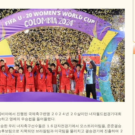
롬비아에서 진행된 국제축구련맹 ２０２４년 ２０살미만 녀자월드컵경기대회
하고 영예의 우승컵을 들어올렸다.
승한 우리 녀자축구선수들은 １６강자전경기에서 오스트리아팀을, 준준결승
승후보팀으로 지목되던 브라질팀과 미국팀을 물리치고 결승경기에 진출하여 ２