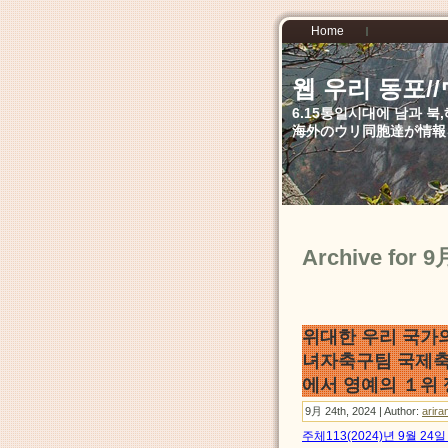
Home
웹 우리 동포
6.15통일시대에 남과 
海外のウリ同胞達が情報
Archive for 9
위대한 우리 국가의
녀자축구팀 국제
에서 영예의 １위 
9月 24th, 2024 | Author:
arira
주체113(2024)년 9월 2