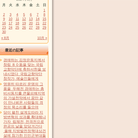
月
火
水
木
金
土
日
1
2
3
4
5
6
7
8
9
10
11
12
13
14
15
16
17
18
19
20
21
22
23
24
25
26
27
28
29
30
« 8月
10月 »
最近の記事
경애하는 김정은동지께서
창립 ８０돐을 맞는 국립
교향악단에 축하서한을 보
내시였다 국립교향악단
창작가, 예술인들에게
영원히 따르리 운명의 그
품을 두해전 경애하는 총
비서동지를 큰물피해지역
의 가설천막에서 꿈만 같
이 만나뵈온 사람들의 격
정의 목소리를 들으며
당이 펼친 설계도따라 지
방변혁의 성과를 확대해나
가자 립체전, 전격전으로
완공의 날을 앞당겨간다
올해 지방발전정책대상건
설에 참가한 인민군부대들