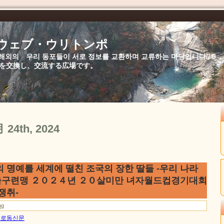
//ウェブ・ウリトンポ
북,해외의 우리 동포들이 서로 정보를 교환하며 교류하는 마당입니다//
を交換し、交流する広場です。
月 24th, 2024
 명예를 세계에 떨친 조국의 장한 딸들 -우리 나라
축구련맹 ２０２４년 ２０살미만 녀자월드컵경기대회
쟁취-
ng
4일 로동신문