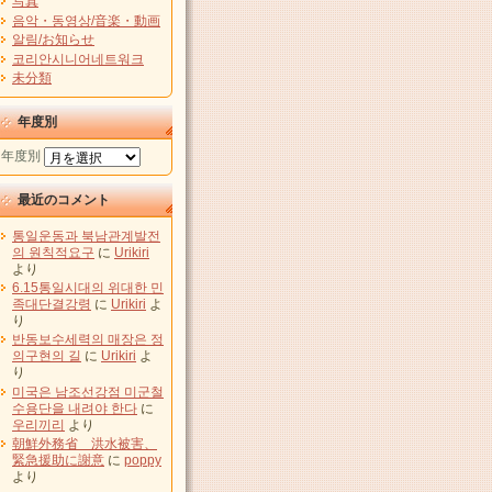
写真
음악・동영상/音楽・動画
알림/お知らせ
코리안시니어네트워크
未分類
年度別
年度別
最近のコメント
통일운동과 북남관계발전
의 원칙적요구
に
Urikiri
より
6.15통일시대의 위대한 민
족대단결강령
に
Urikiri
よ
り
반동보수세력의 매장은 정
의구현의 길
に
Urikiri
よ
り
미국은 남조선강점 미군철
수용단을 내려야 한다
に
우리끼리
より
朝鮮外務省 洪水被害、
緊急援助に謝意
に
poppy
より