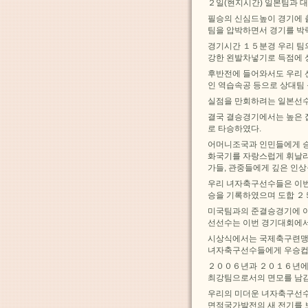
２일(현지시간) 일본팀과 
필승의 신심드높이 경기에 
팀을 압박하면서 경기를 박
경기시간 １５분경 우리 팀
강한 왼발차넣기로 득점에 
후반전에 들어와서도 우리 
인 역습속공 등으로 상대팀
실점을 만회하려는 일본선수
결국 결승경기에서는 높은 
로 타승하였다.
어머니조국과 인민들에게 승
화국기를 자랑스럽게 휘날리
가들, 관중들에게 깊은 인상
우리 녀자축구선수들은 이번
승을 기록하였으며 도합 ２
미국팀과의 준결승경기에 이
선선수는 이번 경기대회에서
시상식에서는 국제축구련맹
녀자축구선수들에게 우승컵
２００６년과 ２０１６년에 
최강팀으로서의 면모를 남
우리의 미더운 녀자축구선수
면적국가발전의 새 전기를 