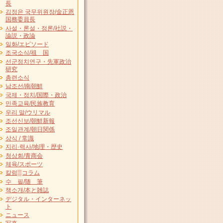
長
김정은 국무위원장/金正恩
国務委員長
사설・론설・정론/社説・
論説・政論
일화/エピソード
조국소식/祖 国
선군정치연구・先軍政治
研究
총련소식
남조선/南朝鮮
국제・정치/国際・政治
민족교육/民族教育
우리 말/ウリマル
조선신보/朝鮮新報
조일관계/朝日関係
상식 / 常識
지리·력사/地理・歴史
청상회/青商会
체육/スポーツ
칼럼▒コラム
수 필/随 筆
책소개/本と雑誌
デジタル・インターネッ
ト
ニュース