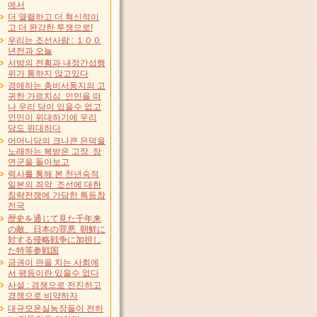
에서
더 열렬하고 더 혁신적이
고 더 완강한 투쟁으로!
우리는 조선사람 : １００
년전과 오늘
서방의 전횡과 내정간섭행
위가 통하지 않고있다
경애하는 총비서동지의 고
귀한 가르치심 인민을 떠
나 우리 당이 있을수 없고
인민이 위대하기에 우리
당도 위대하다
어머니당의 크나큰 은덕을
노래하는 복받은 고장 장
연군을 돌아보고
력사를 통해 본 천년숙적
일본의 죄악 조선에 대한
침략전쟁에 가담한 특등참
전국
歴史を通じて見た千年来
の敵、日本の罪悪 朝鮮に
対する侵略戦争に加担し
た特等参戦国
금권이 판을 치는 사회에
서 평등이란 있을수 없다
사설 : 경쟁으로 전진하고
경쟁으로 비약하자
대규모온실농장들이 전하