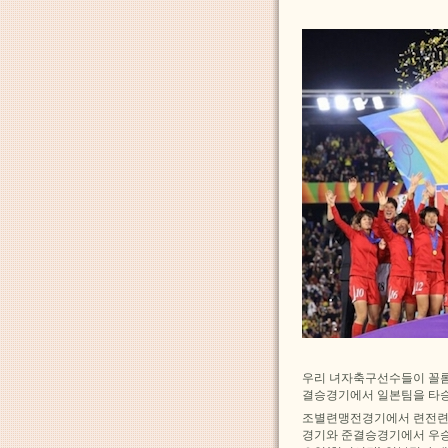
우리 녀자축구선수들이 꼴
결승경기에서 일본팀을 타승
조별련맹전경기에서 련전련
경기와 준결승경기에서 우