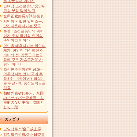
는 감동깊은 이야기
김여정 조선로동당 중앙위
원회 부장 담화 발표
金與正党部長が談話発表
서방의 악랄한 압박소동,
강경대응해나가는 중국
론설 : 조선로동당의 위력
이자 우리 국가와 인민의
존엄이고 힘이다
인민을 매혹시키는 위인의
세계 한없이 다심하신 어
버이의 정 강동군식료공
장에 깃든 가슴뜨거운 사
랑의 이야기
조선민주주의인민공화국
외무성 대변인 미국이 주
장하는 《싸이버위협설》
을 무근거한 중상모략으로
일축
朝鮮外務省代弁人、米国
の「サイバー脅威説」を
根拠のない中傷・謀略と
して一蹴
カテゴリー
김일성주석/金日成主席
김정일위원장/金正日委員