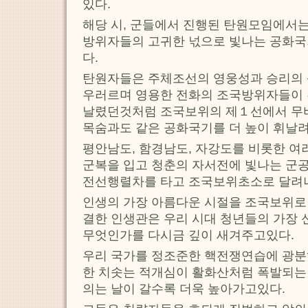
있다.
해당 시, 군들에서 진행된 탄원모임에서
방위자들의 고귀한 넋으로 빛나는 공화
다.
탄원자들은 주체조선의 영웅성과 승리의 
우러르며 영용한 전화의 조국방위자들이 
날렸던것처럼 조국보위의 제１선에서 무
목숨과도 같은 공화국기를 더 높이 휘날려
평안남도, 함경남도, 자강도를 비롯한 여
군복을 입고 청춘의 자서전에 빛나는 군
전선행렬차를 타고 조국보위초소로 달려
인생의 가장 아름다운 시절을 조국보위로
결한 인생관은 우리 시대 청년들의 가장 
무엇인가를 다시금 깊이 새겨주고있다.
우리 국가를 정조준한 핵전쟁연습에 광분
한 치솟는 적개심이 활화산처럼 폭발되는
의는 날이 갈수록 더욱 높아가고있다.