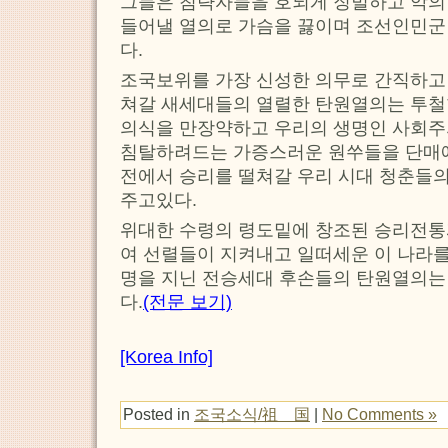
그들은 침략자들을 호되게 징벌하고 악의
들어낼 열의로 가슴을 끓이며 조선인민군
다.
조국보위를 가장 신성한 의무로 간직하고 
쳐갈 새세대들의 열렬한 탄원열의는 투철
의식을 만장약하고 우리의 생명인 사회주
침탈하려드는 가증스러운 원쑤들을 단매
전에서 승리를 떨쳐갈 우리 시대 청춘들의
주고있다.
위대한 수령의 령도밑에 창조된 승리전통
여 선렬들이 지켜내고 일떠세운 이 나라를
명을 지닌 전승세대 후손들의 탄원열의는
다.
(전문 보기)
[Korea Info]
Posted in
조국소식/祖 国
|
No Comments »