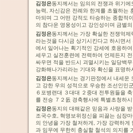
김정은
동지께서는 임의의 전쟁과 위기에
능력, 자신감은 전례와 한계를 초월하는
마되며 그 어떤 강적도 타승하는 종합적
의 참다운 영웅성이고 강인성이며 금별의
김정은
동지께서는 가장 확실한 전쟁억제
라는것을 다시금 상기시킨다고 하시면서
에서 일어나는 획기적인 강세에 호응하여
세우고 실전훈련에 전력하여 언제든지 전쟁
싸우면 적을 반드시 괴멸시키는 일당백
강화해나가리라는 기대와 확신을 표명하
김정은
동지께서는 경기판정에서 내세운 
고 강한 우의 성적으로 우승한 조선인민
６포병련대 ３대대 ２중대 전투원들을 
를 전승 ７２돐 경축행사에 특별초청하시
김정은
동지의 대해같은 믿음과 사랑을 
조국수호, 혁명보위정신을 피끓는 심장마
의 안녕을 가장 철저하게, 가장 강력하게
과 임무에 무한히 충실할 철석의 의지를 