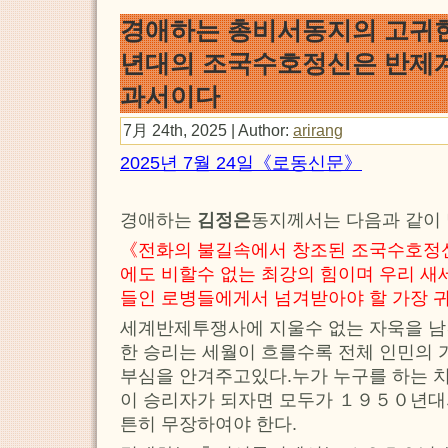
경애하는 총비서동지의 고귀
년대의 조국수호정신은 반제
과서이다
7月 24th, 2025 | Author:
arirang
2025년 7월 24일《로동신문》
경애하는
김정은
동지께서는 다음과 같이
《전화의 불길속에서 창조된 조국수호정신
에도 비할수 없는 최강의 힘이며 우리 새
들인 로병들에게서 넘겨받아야 할 가장 
세계반제투쟁사에 지울수 없는 자욱을 
한 승리는 세월이 흐를수록 전체 인민의 
부심을 안겨주고있다.누가 누구를 하는 
이 승리자가 되자면 모두가 １９５０년대
튼히 무장하여야 한다.