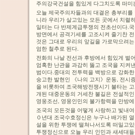
주의강국건설을 힘있게 다그치도록 떠미
오늘 제국주의자들과의 대결은 총부리를
니라 우리가 살고있는 모든 곳에서 치렬
일터는 다 반제계급투쟁의 전초선이다.
방면에서 공격기세를 고조시켜 줄기찬 
것은 그대로 우리의 앞길을 가로막으려는
엄한 철추로 된다.
전화의 나날 전선과 후방에서 힘있게 벌
엄혹한 난관을 과감히 뚫고 조국을 지켜
범이다.중대의 전투력을 백방으로 강화한
숭고한 발현인 《나의 고지》운동, 전시
을 비롯하여 조국해방전쟁시기 불타는 고
개된 대중운동의 거세찬 불길은 전설적인
영웅조선, 영웅인민의 불가항력을 만방에
조국의 모든것을 어떻게 사랑하고 빛내여
０년대 조국수호정신은 누구나 배가된 
설을 위한 투쟁에 떨쳐나서도록 떠밀고있
투쟁정신으로 오늘 우리 인민과 새세대들