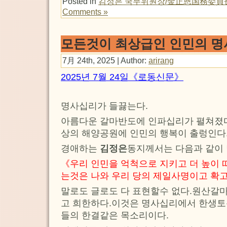
Posted in
김정은 국무위원장/金正恩国務委員
Comments »
모든것이 최상급인 인민의 
7月 24th, 2025 | Author:
arirang
2025년 7월 24일《로동신문》
명사십리가 들끓는다.
아름다운 갈마반도에 인파십리가 펼쳐졌다
상의 해양공원에 인민의 행복이 출렁인다
경애하는
김정은
동지께서는 다음과 같이
《우리 인민을 억척으로 지키고 더 높이 
는것은 나와 우리 당의 제일사명이고 확
말로도 글로도 다 표현할수 없다.원산갈
고 희한하다.이것은 명사십리에서 한생토
들의 한결같은 목소리이다.