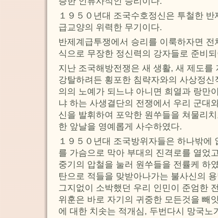
증한 인류사적인 승리이다.
１９５０년대 조국수호정신은 투철한 반
급교양의 위력한 무기이다.
반제계급투쟁에서 승리를 이룩하자면 전
식으로 무장한 정신력의 강자들로 준비되
지난 조국해방전쟁은 새 생활, 새 제도를
강탈하려든 횡포한 침략자와의 사상정신
의의 노예가 되느냐 아니면 희열과 랑만
냐 하는 사생결단의 전쟁에서 우리 군대
신을 발휘하여 포악한 원쑤들을 쳐물리치고
한 앞날을 영예롭게 사수하였다.
１９５０년대 조국방위자들은 하나밖에 없
를 가슴으로 막아 부대의 진격로를 열었
중기의 압철을 눌러 원쑤들을 전률케 하였
탄으로 적들을 맞받아나가는 불사신의 용
그지없이 소박했던 우리 인민이 준엄한 
위훈은 바로 자기의 귀중한 모든것을 빼
에 대한 치솟는 적개심, 두번다시 망국노