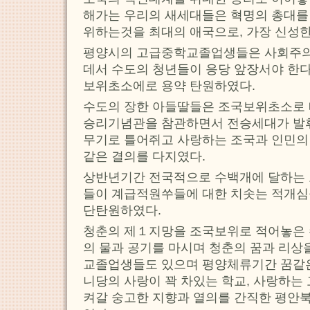
해가는 우리의 새세대들은 혁명의 총대를
위하는것을 최대의 애국으로, 가장 신성
평양시의 고급중학교졸업생들은 사회주
데서 수도의 청년들이 응당 앞장서야 한다
보위초소에로 용약 탄원하였다.
수도의 장한 아들딸들은 조국보위초소로
승리기념관을 참관하면서 전승세대가 발
무기로 틀어쥐고 사랑하는 조국과 인민의
같은 결의를 다지였다.
상반년기간 전국적으로 수백개에 달하는
들이 계급적원쑤들에 대한 치솟는 적개심
단탄원하였다.
청춘의 제１지망을 조국보위로 적어놓은
의 물과 공기를 마시며 청춘의 꿈과 리상
교졸업생들도 있으며 평양체류기간 꿈같은
니당의 사랑이 꽉 차있는 학교, 사랑하는
켜갈 숭고한 지향과 열의를 간직한 평