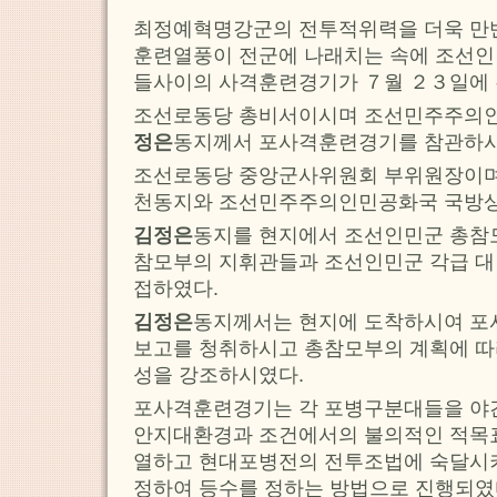
최정예혁명강군의 전투적위력을 더욱 만
훈련열풍이 전군에 나래치는 속에 조선
들사이의 사격훈련경기가 ７월 ２３일에 
조선로동당 총비서이시며 조선민주주의
정은
동지께서 포사격훈련경기를 참관하시
조선로동당 중앙군사위원회 부위원장이며
천동지와 조선민주주의인민공화국 국방상
김정은
동지를 현지에서 조선인민군 총참
참모부의 지휘관들과 조선인민군 각급 
접하였다.
김정은
동지께서는 현지에 도착하시여 
보고를 청취하시고 총참모부의 계획에 따
성을 강조하시였다.
포사격훈련경기는 각 포병구분대들을 야간
안지대환경과 조건에서의 불의적인 적목
열하고 현대포병전의 전투조법에 숙달시
정하여 등수를 정하는 방법으로 진행되였