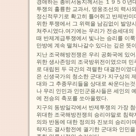
경애하는 총비서동지께서는 １９５０년
투쟁의 훌륭한 교과서, 영웅조선의 력사와
정신적무기로 확고히 틀어쥐고 반제반미
위한 투쟁에서 그 위력을 남김없이 발양
쳐주시였다.여기에는 우리가 전승세대의 
때 반제계급투쟁에서 빛나는 승리를 이룩
만방에 계속 떨쳐나갈수 있다는 깊은 뜻이
지난 조국해방전쟁은 우리 공화국에 있어
위한 생사존망의 조국방위전이였으며 
로 대립된 두 극간의 격렬한 대결전이였다
은 신생국가의 청소한 군대가 지구상의 
대와 그 추종무리들을 상대로 싸운다는것
나 우리 인민과 인민군용사들은 세인의 
에 전승의 축포를 쏘아올렸다.
지구의 동방일각에서 반제투쟁의 가장 첨
위대한 조국해방전쟁의 승리야말로 침략자
의와 반동에 대한 정의와 진보의 승리이며
략자도 결사항전에 궐기한 군대와 인민을