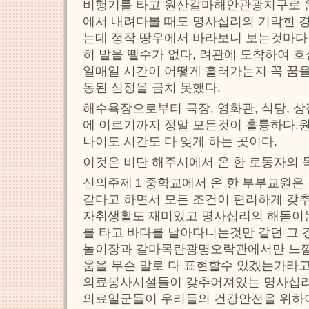
비행기를 타고 원산갈마해안관광지구로 온
에서 내려다볼 때도 명사십리의 기막힌 
는데 정작 땅우에서 바라보니 보는것마다
히 발을 뗄수가 없다, 려관에 도착하여 
일매일 시간이 어떻게 흘러가는지 꼭 꿈을
동된 심정을 금치 못했다.
해수욕장으로부터 극장, 영화관, 식당, 
에 이르기까지 정말 모든것이 훌륭하다
나이도 시간도 다 잊게 하는 곳이다.
이것은 비단 해주시에서 온 한 로동자의 
신의주제１중학교에서 온 한 부부교원은 
같다고 하면서 모든 조건이 편리하게 
자취생활도 재미있고 명사십리의 해돋이는
를 타고 바다를 날아다니는것만 같던 그 
놀이장과 갈마목란광명오락관에서만 느낄
움을 무슨 말로 다 표현할수 있겠는가라
의료봉사시설들이 갖추어져있는 명사십
의료일군들이 우리들의 건강안전을 위하