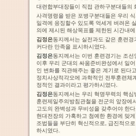
대련합부대장들이 직접 관하구분대들의 
사격명령을 받은 포병구분대들은 우리 식
일격에 응징할수 있도록 억세게 벼려온 
의에 제시된 해상목표를 제한된 시간내에
김정은
동지께서는 실전과도 같은 훈련경
커다란 만족을 표시하시였다.
김정은
동지께서는 이번 훈련경기는 조선
이후 우리 군대의 싸움준비완성에서 일
인 변화를 직관해주는 좋은 계기로 된다고
정치사상적각오에 과학적인 전투훈련체계
정적인 결과이라고 평가하시였다.
김정은
동지께서는 우리 혁명무력의 핵심
훈련제일주의방침관철을 전군의 앞장에서
고도의 완벽성과 무비성을 갖추어야 한다
현대전장의 가혹하고 첨예한 환경에 맞게
조법들을 부단히 혁신적으로, 급진적으로
하시였다.