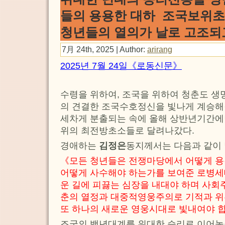
들의 용용한 대하 조국보위초
청년들의 열의가 날로 고조
7月 24th, 2025 | Author:
arirang
2025년 7월 24일《로동신문》
수령을 위하여, 조국을 위하여 청춘도 생
의 견결한 조국수호정신을 빛나게 계승해
세차게 분출되는 속에 올해 상반년기간에
위의 최전방초소들로 달려나갔다.
경애하는
김정은
동지께서는 다음과 같이
《모든 청년들은 전쟁마당에서 어떻게 용
어떻게 사수해야 하는가를 보여준 로병
운 길에 피끓는 심장을 내대야 하며 사
춘의 열정과 대중적영웅주의로 기적과 위
또 하나의 새로운 영웅시대로 빛내여야 
조국의 백년대계를 위대한 승리로 이어놓