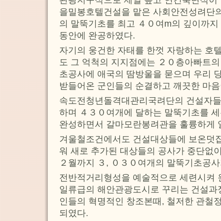
을밀봉호텔건설을 맡은 사회안전성려단
의 말뚝기초를 최고 ４０여m의 깊이까지
동안에 완공하였다.
자기의 웅건한 자태를 한껏 자랑하는 호텔
도 그 억척의 지지점에는 ２０층아빠트의
초공사에 애국의 땀방울을 묻으며 우리 
받들어온 군인들의 순결하고 깨끗한 마음
속도전청년돌격대관리국려단의 건설자들
하며 ４３０여개에 달하는 말뚝기초를 세
완성하면서 갈마모란봉려관을 훌륭하게 
겨울철조건에서도 건설대상들에 보온덧집
워 새로 추가된 대상들의 공사가 중단없
２월까지 ３, ０３０여개의 말뚝기초공사
전반적거리형성을 예술적으로 세련시켜
일류급의 해안관광도시로 꾸리는 건설과
인들의 혁명적인 창조본때, 철저한 관철
되였다.