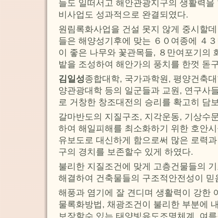
들도 일떠서고 해안관광지구의 생활력을 
비사업도 성과적으로 완결되였다.
원림록화사업을 건설 못지 않게 중시할데
들은 해양성기후에 맞는 ６０여종에 ４３
이 좋은 나무와 꽃관목들, ８만여포기의 
밭을 조성하여 해안가의 풍치를 한껏 돋구
김일성
종합대학, 국가과학원, 평양건축대
양관광대학 등의 일군들과 교원, 연구사
로 거창한 창조대전의 승리를 확고히 담
갈마반도의 지질구조, 지각운동, 기상수
하여 해일피해를 최소화하기 위한 호안시
유보도로 대신하게 함으로써 많은 로력과
구의 경치를 보존할수 있게 하였다.
불리한 지질조건에 맞게 고층건물들의 
해결하여 건축물들의 구조적안전성이 믿
해풍과 염기에 잘 견디며 생활력이 강한
물록화방법, 채광조건이 불리한 부분에 
보장할수 있는 태양빛유도조명체계, 여름