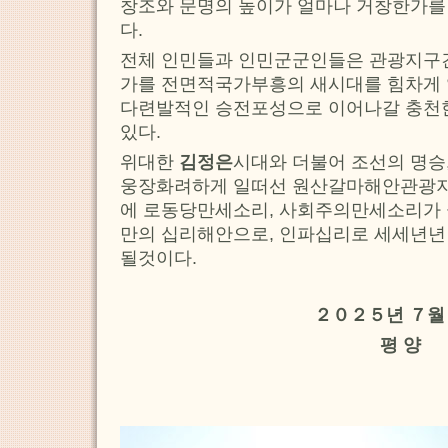
창조와 문명의 높이가 얼마나 거창한가를
다.
전체 인민들과 인민군군인들은 관광지구건
가를 전면적국가부흥의 새시대를 힘차게
다련발적인 승전포성으로 이어나갈 충천
있다.
위대한
김정은
시대와 더불어 조선의 명승
웅장화려하게 일떠선 원산갈마해안관광지
에 로동당만세소리, 사회주의만세소리가 
만의 십리해안으로, 인파십리로 세세년년
될것이다.
２０２５년 ７월
평 양