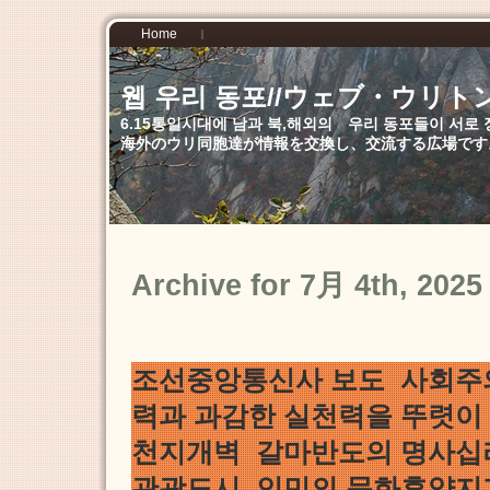
Home
웹 우리 동포//ウェブ・ウリト
6.15통일시대에 남과 북,해외의 우리 동포들이 서
海外のウリ同胞達が情報を交換し、交流する広場です
Archive for 7月 4th, 2025
조선중앙통신사 보도 사회주
력과 과감한 실천력을 뚜렷이
천지개벽 갈마반도의 명사십
관광도시, 인민의 문화휴양지