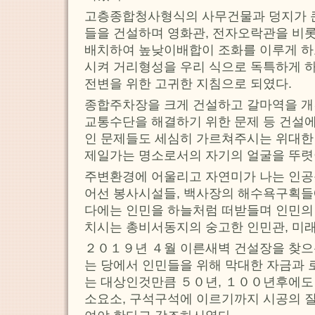
고층종합청사형식의 사무건물과 덩지가 큰
들을 건설하며 영화관, 전자오락관을 비
배치하여 높낮이배합이 조화를 이루게 하
시켜 거리형성을 우리 식으로 독특하게 
전변을 위한 고귀한 지침으로 되였다.
종합주차장을 크게 건설하고 갈마역을 
교통수단을 해결하기 위한 문제 등 건설에
인 문제들도 세심히 가르쳐주시는 위대한
제일가는 명소로서의 자기의 얼굴을 뚜렷
주변환경에 어울리고 자연미가 나는 인공
어선 봉사시설들, 백사장의 해수욕구획
다에는 인민을 하늘처럼 떠받들며 인민의 
치시는 총비서동지의 숭고한 인민관, 미
２０１９년 ４월 이른새벽 건설장을 찾
는 당에서 인민들을 위해 막대한 자금과 
는 대상인것만큼 ５０년, １００년후에도 
소요소, 구석구석에 이르기까지 시공의 