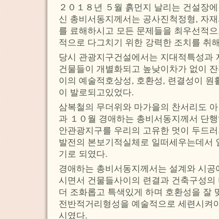
２０１８년 ５월 흙먼지 날리는 건설장에
신 총비서동지께서는 공사진척정형, 자재
를 료해하시고 모든 문제들을 최우선적으
적으로 다그치기 위한 강력한 조치를 취
당시 관광지구건설에서는 지대적특성과
건물들이 개별화되고 높낮이차가 없이 
이의 예술적호상성, 호환성, 련결성이 원
이 발로되고있었다.
삼복철의 무더위와 마가을의 찬서리도 아
과 １０월 경애하는 총비서동지께서 단
안관광지구를 우리의 고유한 멋이 두드러
발전의 본보기적실체로 일떠세우는데서 일
기로 되였다.
경애하는 총비서동지께서는 설계와 시공
시면서 건물들사이의 련결과 건축구성의 
더 조화롭고 특색있게 하며 호환성을 잘 
전반적거리형성을 예술적으로 세련시켜야
시였다.