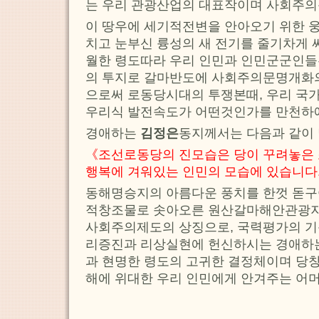
는 우리 관광산업의 대표작이며 사회주의
이 땅우에 세기적전변을 안아오기 위한 
치고 눈부신 륭성의 새 전기를 줄기차게 
월한 령도따라 우리 인민과 인민군군인들
의 투지로 갈마반도에 사회주의문명개화
으로써 로동당시대의 투쟁본때, 우리 국
우리식 발전속도가 어떤것인가를 만천하에
경애하는
김정은
동지께서는 다음과 같이
《조선로동당의 진모습은 당이 꾸려놓은 
행복에 겨워있는 인민의 모습에 있습니다
동해명승지의 아름다운 풍치를 한껏 돋
적창조물로 솟아오른 원산갈마해안관광지
사회주의제도의 상징으로, 국력평가의 기
리증진과 리상실현에 헌신하시는 경애하
과 현명한 령도의 고귀한 결정체이며 당창
해에 위대한 우리 인민에게 안겨주는 어