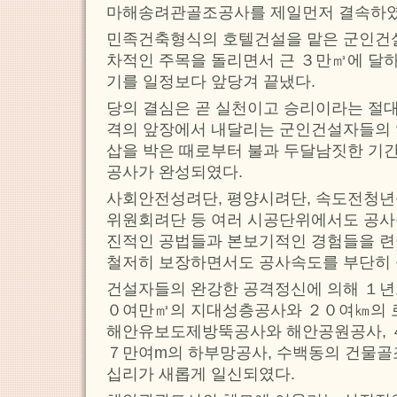
마해송려관골조공사를 제일먼저 결속하였
민족건축형식의 호텔건설을 맡은 군인건
차적인 주목을 돌리면서 근 ３만㎥에 달
기를 일정보다 앞당겨 끝냈다.
당의 결심은 곧 실천이고 승리이라는 절
격의 앞장에서 내달리는 군인건설자들의 
삽을 박은 때로부터 불과 두달남짓한 기
공사가 완성되였다.
사회안전성려단, 평양시려단, 속도전청
위원회려단 등 여러 시공단위에서도 공
진적인 공법들과 본보기적인 경험들을 련
철저히 보장하면서도 공사속도를 부단히 
건설자들의 완강한 공격정신에 의해 １년
０여만㎥의 지대성층공사와 ２０여㎞의 로
해안유보도제방뚝공사와 해안공원공사, 
７만여m의 하부망공사, 수백동의 건물
십리가 새롭게 일신되였다.