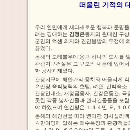
떠올린 기적의 
우리 인민에게 새라새로운 행복과 문명을
려는 경애하는
김정은
동지의 원대한 구상
군민의 억센 의지와 견인불발의 투쟁에 
끓었다.
동해의 모래불우에 옹근 하나의 도시를 
관광지구건설은 그 규모와 내용에 있어서
한 공사과제였다.
관광지구에 해안가의 풍치와 어울리게 각
２만명 숙박능력의 호텔, 려관, 민박숙소
관광안내소, 재정금융사, 건강운동관, 극
롯한 각종 봉사건물과 관리건물들을 포함
야 하였으며 연건평은 １４４만 ９, １０
동해의 해안선을 따라 뻗어간 명사십리
４만여명에 달하는 해수욕장과 관광객들
들, １만 ９, ６００여m의 도로, ４, ７