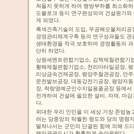
쳐들지 못하게 하여 랭방부하를 최소화하
도블로크 등이 연구완성되여 건설원가와
게 되였다.
록색건축기술의 도입, 무공해오물처리공
경영관리체계구축 등의 연구성과들도 관
생태환경을 적극 보호하며 경영활동의 과
단히 하였다.
상원세멘트련합기업소, 김책제철련합기업
황해제철련합기업소, 천리마타일공장, 
리상금속건재공장, 평양주철관공장, 안주
문천발브공장, 대동강전기공장, 평양자
장, 락랑영예군인수지일용품공장 등에서 
전개하여 건설에 필요한 설비, 자재, 마
다.
위대한 우리 인민을 이 세상 가장 존엄높
려는 당중앙의 탁월한 령도와 당의 명령
떨쳐나서는 군민의 단결된 힘에 의해 드
해안관광도시가 황홀하게 솟아올랐다.