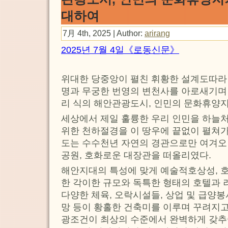
대하여
7月 4th, 2025 | Author:
arirang
2025년 7월 4일《로동신문》
위대한 당중앙이 펼친 휘황한 설계도따라
명과 무궁한 번영의 변천사를 아로새기며
리 식의 해안관광도시, 인민의 문화휴양
세상에서 제일 훌륭한 우리 인민을 하늘
위한 천하절경을 이 땅우에 끝없이 펼쳐
도는 수수천년 자연의 경관으로만 여겨오
공원, 호화로운 대장관을 떠올리였다.
해안지대의 특성에 맞게 예술적호상성, 호
한 각이한 규모와 독특한 형태의 호텔과
다양한 체육, 오락시설들, 상업 및 급양
망 등이 황홀한 건축미를 이루며 꾸려지고
광조건이 최상의 수준에서 완벽하게 갖