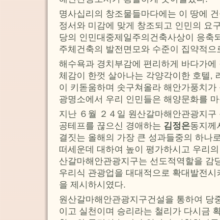
명사십리의 창조물들마다에는 이 땅에 건
정서와 미감에 맞게 창조되고 인민의 요
당의 인민대중제일주의건축사상이 응축
주체건축의 발전면모와 수준이 집약적으
해수욕과 경치부감에 편리하게 바다가에
체감이 한껏 살아나는 각양각이한 호텔, 
이 키돋움하며 솟구쳐올라 해안가풍치가 
광명소에서 우리 인민들은 해양문화를 마
지난 ６월 ２４일 원산갈마해안관광지구 
공테프를 끊으신 경애하는
김정은
동지께
결짓는 올해의 가장 큰 성과들중의 하나로
떠세운데 대하여 높이 평가하시고 우리의
산갈마해안관광지구는 선도적역할을 감
우리식 관광업을 대대적으로 확대발전시
을 제시하시였다.
원산갈마해안관광지구건설을 통하여 당중
이고 실천이며 승리라는 철리가 다시금 