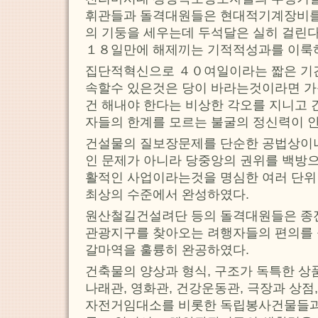
휘관들과 돌격대원들은 현대적기계장비를
의 기둥을 세우는데 두석달은 실히 걸린
１８일만에 해제끼는 기적적성과를 이룩
집단적혁신으로 ４０여일이라는 짧은 기
속할수 있은것은 당이 바라는것이라면 가
건 해내야 한다는 비상한 각오를 지니고
자들의 한계를 모르는 불굴의 정신력이 
건설물의 질보장문제를 단순한 공법상이
인 문제가 아니라 당중앙의 권위를 백방
활적인 사업이라는것을 명심한 여러 단위
최상의 수준에서 완성하였다.
원산철길건설려단 등의 돌격대원들은 종
관광지구를 찾아오는 려행자들의 편의를 
갈마역을 훌륭히 완공하였다.
건축물의 양상과 형식, 구조가 독특한 상
나래관, 영화관, 건강운동관, 극장과 상점
자전거임대소를 비롯한 독립봉사건물들과