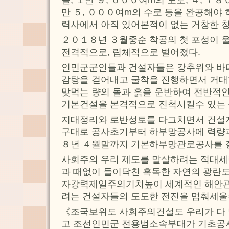
만 ５, ０００여m의 수로 등을 완공해야
력사에서 아직 있어본적이 없는 거창한 
２０１８년 ３월중순 착공의 첫 포성이 
전격적으로, 립체적으로 벌어졌다.
인민군군인들과 건설자들은 강추위와 바
감탕을 걷어내고 굴착을 진행하면서 거대
맞먹는 량의 돌과 흙을 운반하여 전반적
기본건설을 본격적으로 진척시킬수 있는 
지대정리와 로반성토를 다그치면서 건설
구대로 공사초기부터 하부망공사에 력량
８년 ４월말까지 기본하부망관로공사를 
사회주의 우리 제도를 말살하려는 적대
과 때없이 들이닥친 혹독한 자연의 광란도
자강력제일주의기치높이 세계적인 해안
려는 건설자들의 도도한 전진을 멈춰세울
《조국보위도 사회주의건설도 우리가 다 
고 조선인민군 전용범소속부대가 기초공사