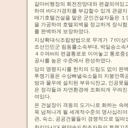
갈마비행장의 회전전망대와 련결되여있
하여 바다가경치를 부감할수 있게 관광지
매기호텔건설을 맡은 군인건설자들은 １만 
을 가공하여 호텔외벽을 정교하게 장식함
를 완벽하게 보장하였다.
지상확대식조립방법으로 무게가 ７t이상
조선인민군 림동률소속부대, 박일승소속
４０여m의 련결통로로 이어놓고 통로중
공사를 높은 수준에서 완성하였다.
당의 명령지시를 한치의 드팀도 없이 완
투쟁기풍은 수상빠넬숙소들의 지붕안쪽공
방과 물우에 설치된 부유식잔교, 인공못
은 정각들과 자연환경에 조화되게 꾸려진
여있다.
온 건설장이 격동의 도가니로 화하는 속에
욱 넘쳐나게 될 세계적수준의 명사십리야
관, 숙소, 공공건물들이 경쟁적으로 일떠
천리마시대 평양속도창조자들의 투쟁기질