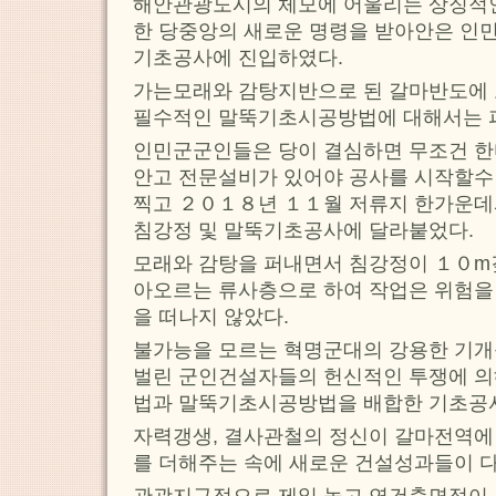
해안관광도시의 체모에 어울리는 상징적
한 당중앙의 새로운 명령을 받아안은 인
기초공사에 진입하였다.
가는모래와 감탕지반으로 된 갈마반도에
필수적인 말뚝기초시공방법에 대해서는 파
인민군군인들은 당이 결심하면 무조건 
안고 전문설비가 있어야 공사를 시작할수
찍고 ２０１８년 １１월 저류지 한가운
침강정 및 말뚝기초공사에 달라붙었다.
모래와 감탕을 퍼내면서 침강정이 １０m
아오르는 류사층으로 하여 작업은 위험을
을 떠나지 않았다.
불가능을 모르는 혁명군대의 강용한 기개
벌린 군인건설자들의 헌신적인 투쟁에 
법과 말뚝기초시공방법을 배합한 기초공
자력갱생, 결사관철의 정신이 갈마전역에 
를 더해주는 속에 새로운 건설성과들이 
관광지구적으로 제일 높고 연건축면적이 