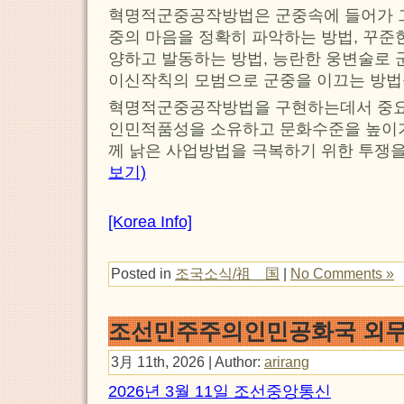
혁명적군중공작방법은 군중속에 들어가 그
중의 마음을 정확히 파악하는 방법, 꾸준
양하고 발동하는 방법, 능란한 웅변술로 
이신작칙의 모범으로 군중을 이끄는 방법
혁명적군중공작방법을 구현하는데서 중
인민적품성을 소유하고 문화수준을 높이기
께 낡은 사업방법을 극복하기 위한 투쟁
보기)
[Korea Info]
Posted in
조국소식/祖 国
|
No Comments »
조선민주주의인민공화국 외무
3月 11th, 2026 | Author:
arirang
2026년 3월 11일 조선중앙통신