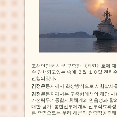
조선인민군 해군 구축함 《최현》호에 
속 진행되고있는 속에 ３월 １０일 전
진행되였다.
김정은
동지께서 화상방식으로 시험발사를
김정은
동지께서는 구축함에서의 해당 시
가전략무기통합지휘체계의 믿음성과 함의
대한 평가, 통합전투체계의 전투적효과성
른 측면으로는 우리 해군의 전략적공격태