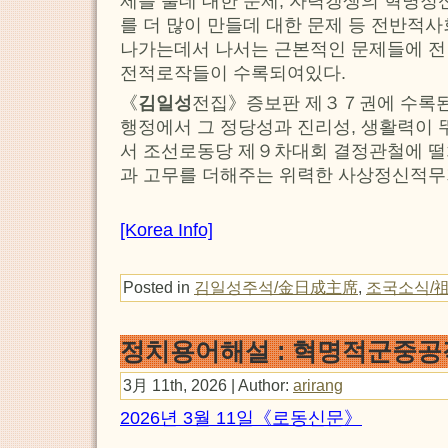
제를 풀데 대한 문제, 자력갱생의 혁명정
를 더 많이 만들데 대한 문제 등 전반적
나가는데서 나서는 근본적인 문제들에 전
전적로작들이 수록되여있다.
《
김일성
전집》증보판 제３７권에 수록된
행정에서 그 정당성과 진리성, 생활력이
서 조선로동당 제９차대회 결정관철에 떨
과 고무를 더해주는 위력한 사상정신적무
[Korea Info]
Posted in
김일성주석/金日成主席
,
조국소식/
정치용어해설 : 혁명적군중
3月 11th, 2026 | Author:
arirang
2026년 3월 11일《로동신문》