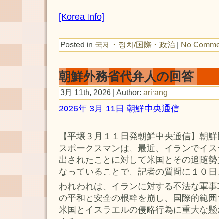
[Korea Info]
Posted in
국제・정치/国際・政治
|
No Comme
朝鮮外務省代弁人の回答
3月 11th, 2026 | Author:
arirang
2026年 3月 11日 朝鮮中央通信
【平壌３月１１日発朝鮮中央通信】朝鮮
スポークスマンは、最近、イランでイス
出されたことに対して米国とその追随勢
なっていることで、記者の質問に１０日
われわれは、イランに対する不法な軍事
の平和と安全の根幹を崩し、国際的範囲
米国とイスラエルの侵略行為に重大な懸