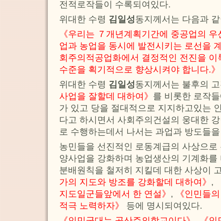
전적로작들이 수록되여있다.
위대한 수령
김일성
동지께서는 다음과 같
《우리는 ７개년계획기간에 중공업의 우
업과 농업을 동시에 발전시키는 로선을 
회주의적공업화에서 결정적인 전진을 이룩
수준을 획기적으로 향상시켜야 합니다.》
위대한 수령
김일성
동지께서는 불후의 
사업을 잘할데 대하여》
를 비롯한 로작들
가 있고 당을 절대적으로 지지하고있는 인
다고 하시면서 사회주의건설의 웅대한 
로 수행하는데서 나서는 과업과 방도들을
농민들을 선진적인 로동계급의 사상으로
양사업을 강화하며 농업생산의 기계화를
분배원칙을 철저히 지킬데 대한 사상이 
가의 지도와 방조를 강화할데 대하여》
,
지도일군들앞에서 한 연설》
,
《인민들의
적극 노력하자》
등에 명시되여있다.
《인민군대는 공산주의학교이다》
,
《인