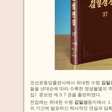
조선로동당출판사에서 위대한 수령
김일
들을 년대순에 따라 수록한 영생불멸의 
집》증보판 제３７권을 출판하였다.
전집에는 위대한 수령
김일성
동지께서 １
의 기간에 발표하신 력사적인 연설과 담화