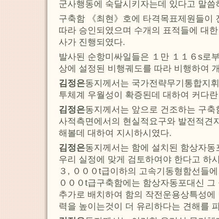
군사행동에 숙달시키자는데 있다고 말씀
구축함 《최현》호에 타격목표제원들이 
따라 승인되였으며 수개의 표적들에 대
사가 진행되였다.
발사된 순항미싸일들은 １만 １１６s로부
상에 설정된 비행궤도를 따라 비행하여 
김정은
동지께서는 국가전략무기통합지휘
투체계 우월성이 확증된데 대하여 커다란
김정은
동지께서는 앞으로 건조하는 구축
사적측면에서의 현실적요구와 발전적견지
해볼데 대하여 지시하시였다.
김정은
동지께서는 함에 설치된 함상자동
우리 실정에 맞게 검토하여야 한다고 하
３, ０００t급이하의 고속기동형함선들에 
０００t급구축함에는 함상자동포대신 그
추가로 배치하여 함의 작전운용상특성에 
력을 높이는것이 더 유리하다는 견해를 