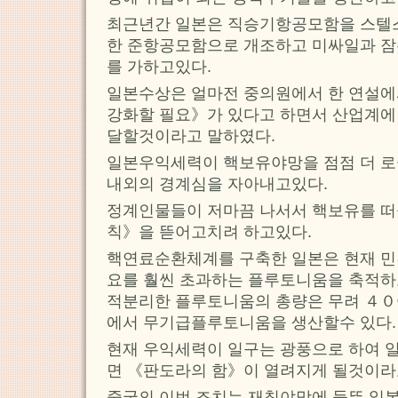
최근년간 일본은 직승기항공모함을 스텔스
한 준항공모함으로 개조하고 미싸일과 잠
를 가하고있다.
일본수상은 얼마전 중의원에서 한 연설
강화할 필요》가 있다고 하면서 산업계에
달할것이라고 말하였다.
일본우익세력이 핵보유야망을 점점 더 
내외의 경계심을 자아내고있다.
정계인물들이 저마끔 나서서 핵보유를 
칙》을 뜯어고치려 하고있다.
핵연료순환체계를 구축한 일본은 현재 
요를 훨씬 초과하는 플루토니움을 축적
적분리한 플루토니움의 총량은 무려 ４０여
에서 무기급플루토니움을 생산할수 있다.
현재 우익세력이 일구는 광풍으로 하여 
면 《판도라의 함》이 열려지게 될것이라
중국의 이번 조치는 재침야망에 들뜬 일본