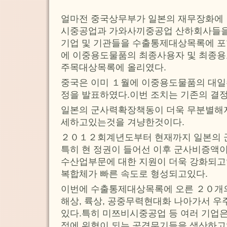
얼마전 중국상무부가 일본의 재무장화에
시중공업과 가와사끼중공업 산하회사들을
기업 및 기관들을 수출통제대상목록에 
에 이중용도물품의 최종사용자 및 최종용
주목대상목록에 올리였다.
중국은 이미 １월에 이중용도물품의 대일
정을 발표하였다.이번 조치는 기존의 결
일본의 군사력확장책동이 더욱 무분별해지
세하고있는것을 겨냥한것이다.
２０１２회계년도부터 현재까지 일본의 
특히 현 정권이 들어선 이후 군사비증액
수산업부문에 대한 지원이 더욱 강화되고
복합체가 빠른 속도로 형성되고있다.
이번에 수출통제대상목록에 오른 ２０개
해상, 륙상, 공중무력현대화 나아가서 
있다.특히 미쯔비시중공업 등 여러 기업
정에 위협이 되는 공격무기들을 생산하고