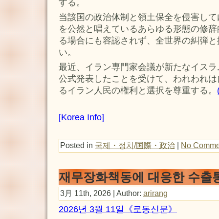
する。
当該国の政治体制と領土保全を侵害して
を公然と唱えているあらゆる形態の修辞
る場合にも容認されず、全世界の糾弾と
い。
最近、イラン専門家会議が新たなイスラ
公式発表したことを受けて、われわれは
るイラン人民の権利と選択を尊重する。
[Korea Info]
Posted in
국제・정치/国際・政治
|
No Comme
재무장화책동에 대응한 수출
3月 11th, 2026 | Author:
arirang
2026년 3월 11일《로동신문》