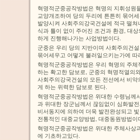
혁명적군중공작방법은 혁명의 지휘성원들
교양개조하여 당의 두리에 튼튼히 묶어세
발양시켜 사회주의강국건설에 적극 떨쳐나
식과 틀이 없이 주어진 조건과 환경, 대
하게 진행해나가는 사업방법이다.
군중은 우리 당의 지반이며 사회주의건설
묶어세우고 어떻게 불러일으키는가에 따라
혁명적군중공작방법은 우리 혁명의 주체
하는 확고한 담보로, 군중의 혁명적열의
사회주의강국건설의 모든 전선에서 비약
게 하는 위력한 담보로 된다.
혁명적군중공작방법은 위대한 수령님께서
과 위대한 장군님께서 끊임없이 심화발
비서동지에 의하여 더욱 발전완성되고 빛
전통적인 대중교양방법, 대중동원방법이
혁명적군중공작방법은 위대한 주체사상과
에 기초하고있다.