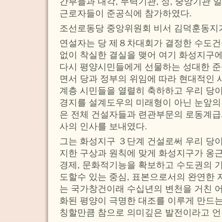
간부들과 내각, 무력기관, 성, 중앙기관 
근로자들이 준공식에 참가하였다.
조선로동당 중앙위원회 비서 김덕훈동지가
연설자는 당 제８차대회가 결정한 수도건
없이 착실한 결실을 맺어 여기 화성지구
다시 평양시민들에게 선물하는 성대한 준
면서 당과 정부의 위임에 따라 현대적인 새
계층 시민들을 열렬히 축하하고 우리 당
경지를 설계도우의 미래형이 아닌 눈앞의
은 전체 건설자들과 련관부문의 로동계급
사의 인사를 보내였다.
그는 화성지구 ３단계 건설로써 우리 당
지한 구상과 원칙에 맞게 화성지구가 옹근
경제, 문화적기능을 확보하고 수도권의 
도할수 있는 중심, 표본으로서의 완연한 
는 국가창건이래 수십년의 변천을 거친 
화된 평양이 극명한 대조를 이루게 만드
칭할만큼 참으로 의미깊은 발전이라고 언