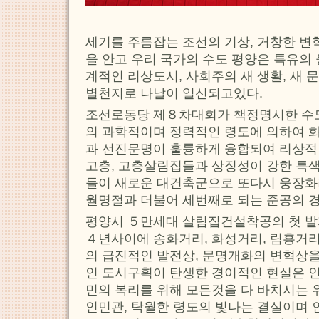
세기를 주름잡는 조선의 기상, 거창한 변
을 안고 우리 국가의 수도 평양은 특유의
계적인 리상도시, 사회주의 새 생활, 새
별천지로 나날이 일신되고있다.
조선로동당 제８차대회가 책정명시한 수
의 과학적이며 정력적인 령도에 의하여
과 선진문명이 훌륭하게 융합되여 리상적
고층, 고층살림집들과 상징성이 강한 특
들이 새로운 대건축군으로 또다시 웅장화
월명절과 더불어 세번째로 되는 준공의 
평양시 ５만세대 살림집건설착공의 첫 발
４년사이에 송화거리, 화성거리, 림흥거리
의 급진적인 발전상, 문명개화의 변혁상을
인 도시구획이 탄생한 경이적인 현실은 
민의 복리를 위해 모든것을 다 바치시는
인민관, 탁월한 령도의 빛나는 결실이며 