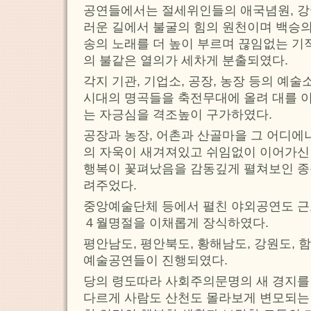
공연들에서는 절세위인들의 애국념원, 강
러운 길에서 불굴의 힘의 원천이며 백승의
송의 노래를 더 높이 부르며 끊임없는 기
의 불같은 열의가 세차게 분출되였다.
각지 기관, 기업소, 공장, 농장 등의 
시대의 명곡들을 축전무대에 올려 대를 
는 자긍심을 격조높이 구가하였다.
공장과 농장, 어촌과 산골마을 그 어디에
의 자욱이 새겨져있고 쉬임없이 이어가신
행복이 꽃펴났음을 감동깊게 펼쳐보인 종
려주었다.
중앙예술단체 등에서 펼친 야외공연도 
４월명절을 이채롭게 장식하였다.
평안남도, 평안북도, 황해남도, 강원도,
예술공연들이 진행되였다.
당의 령도따라 사회주의문명의 새 경지를
다르게 사람도 산천도 몰라보게 변모되는