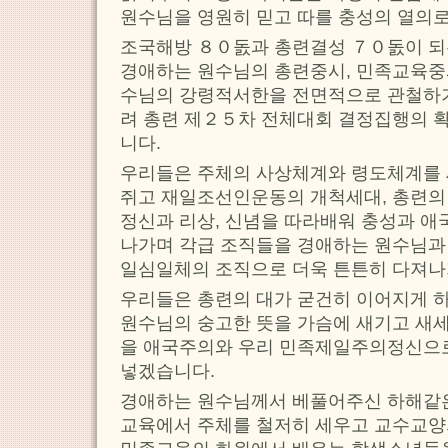
원수님을 영원히 믿고 따를 충성의 열의
조국해방 ８０돐과 총련결성 ７０돐이 되
경애하는 원수님의 총련중시, 민족교육중
수님의 강령적서한을 전면적으로 관철하기
려 총련 제２５차 전체대회 결정집행의 
니다.
우리들은 주체의 사상체계와 령도체계를 
쥐고 재일조선인운동의 개척세대, 총련의
정신과 리상, 신념을 따라배워 충성과 애
나가며 각급 조직들을 경애하는 원수님과 
일심일체의 조직으로 더욱 튼튼히 다져나
우리들은 총련의 대가 굳건히 이어지게 
원수님의 숭고한 뜻을 가슴에 새기고 새
을 애국주의와 우리 민족제일주의정신으로
넣겠습니다.
경애하는 원수님께서 베풀어주신 하해같은
교육에서 주체를 철저히 세우고 교수교양