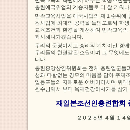
민족교육의 화원에서 배우는 학생소년들
총련애국위업의 계승자들로 더 잘 키워나
민족교육사업을 애국사업의 제１순위에 
원사업에 최대의 공력을 들임으로써 학생
교육조건과 환경을 개선하여 민족교육의
과시해나가겠습니다.
우리의 운명이시고 승리의 기치이신 경
우리들의 한결같은 소원이며 그 무엇에도 
니다.
총련중앙상임위원회는 전체 총련일군들과
성과 다함없는 경모의 마음을 담아 주체
일동포들의 자애로운 어버이이시며 위대
원수님께서 부디 옥체건강하시기를 삼가 
재일본조선인총련합회 
２０２５년 ４월 １４일