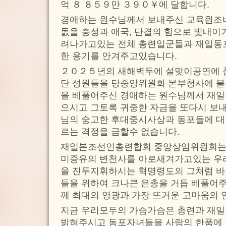
억 ８ ８５９만 ３９０￥에 달합니다.
경애하는 원수님께서 보내주신 교육원조
돐을 충성과 애국, 단결의 힘으로 빛내이
려나가고있는 전체 총련일군들과 재일동
한 용기를 안겨주고있습니다.
２０２５년의 새해벽두에 설맞이공연에
단 성원들을 당중앙위원회 본부청사에 불
을 베풀어주신 경애하는 원수님께서 재일
으시고 그토록 귀중한 자금을 또다시 보
님의 숭고한 후대중시사상과 동포들에 대
르는 격정을 금할수 없습니다.
재일본조선인총련합회 중앙상임위원회는
미증유의 변천사를 아로새겨가고있는 우
을 진두지휘하시는 혁명령도의 그처럼 
들을 위하여 크나큰 은총을 거듭 베풀어
께 최대의 영광과 가장 뜨거운 고마움의 
지금 우리모두의 가슴가슴은 총련과 재일
밝혀주시고 동포자녀들을 사랑의 한품에