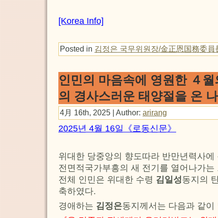
[Korea Info]
Posted in
김정은 국무위원장/金正恩国務委員
인민의 마음속에 영원한 ４월
의 경사스러운 태양절을 온 
4月 16th, 2025 | Author:
arirang
2025년 4월 16일《로동신문》
위대한 당중앙의 향도따라 반만년력사에 
전면적국가부흥의 새 전기를 열어나가는 
전체 인민은 위대한 수령
김일성
동지의 
축하였다.
경애하는
김정은
동지께서는 다음과 같이