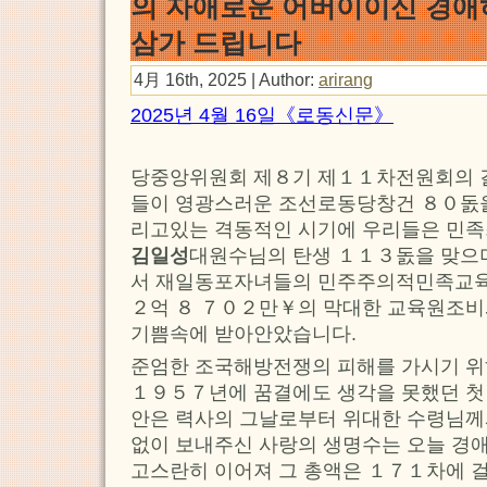
의 자애로운 어버이이신 경
삼가 드립니다
4月 16th, 2025 | Author:
arirang
2025년 4월 16일《로동신문》
당중앙위원회 제８기 제１１차전원회의 
들이 영광스러운 조선로동당창건 ８０돐을
리고있는 격동적인 시기에 우리들은 민족
김일성
대원수님의 탄생 １１３돐을 맞으
서 재일동포자녀들의 민주주의적민족교육
２억 ８ ７０２만￥의 막대한 교육원조비
기쁨속에 받아안았습니다.
준엄한 조국해방전쟁의 피해를 가시기 위
１９５７년에 꿈결에도 생각을 못했던 첫
안은 력사의 그날로부터 위대한 수령님께
없이 보내주신 사랑의 생명수는 오늘 경
고스란히 이어져 그 총액은 １７１차에 