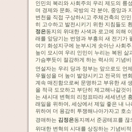
인민의 복리와 사회주의 우리 제도의 륭
며 경제와 문화, 국방의 각 분야, 중앙과
변천을 직접 구상하시고 주체건축의 인민
히 고수하고 발전시키기 위한 지침들도 
정은
동지의 위대한 사색과 로고에 의해 
래를 앞당기는 번영과 부흥의 새 전기가
여기 화성지구에 눈부시게 솟아난 사회
높이 모시여 우리 인민이 누리는 복된 삶
가슴뿌듯이 절감하게 하는 력사의 기념비
연설자는 우리 당과 정부는 앞으로도 언
우월성을 더 높이 발양시키고 전국의 변
계속 매진함으로써 문명하고 부유한 새 
을 적극 도모하고 부단히 제고해나갈것이
는 새시대 변혁의 리정표따라 세세년년 
래일을 위하여, 세상에서 제일 좋은 내 나
위하여 더 용감히 투쟁해나아가자고 호소
경애하는
김정은
동지께서 준공테프를 끊
위대한 변혁의 시대를 상징하는 기념비