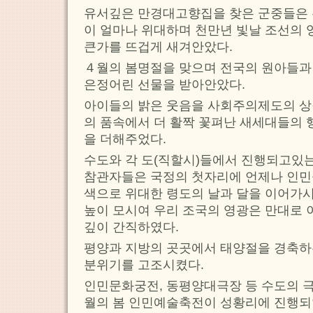
유서깊은 만경대고향집을 찾은 군중들은 
이 얼마나 위대하며 천만년 빛날 조선의 
큰가를 뜨겁게 새겨안았다.
４월의 봄명절을 맞으며 전국의 원아들과
은정어린 선물을 받아안았다.
아이들의 밝은 웃음을 사회주의제도의 상
의 품속에서 더 활짝 꽃펴난 새세대들의 
을 더해주었다.
수도와 각 도(직할시)들에서 진행되고있
참관자들은 국정의 첫자리에 언제나 인민
색으로 위대한 령도의 날과 달을 이어가
높이 모시여 우리 조국의 영광은 만대로
깊이 간직하였다.
평양과 지방의 곳곳에서 태양절을 경축하
분위기를 고조시켰다.
인민문화궁전, 동평양대극장 등 수도의 극
월의 봄 인민예술축전이 성황리에 진행되