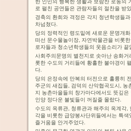
한 인민의 행복한 생활과 보람찬 로동의
로 펼친 공연들은 관람자들의 절찬을 받았
경축의 환희와 격정은 각지 청년학생들
차넘쳤다.
당의 정력적인 령도밑에 새로운 문명개화
떠선 문수물놀이장, 자연박물관을 비롯
로자들과 청소년학생들의 웃음소리가 끝
사회주의문명의 별천지로 솟아난 송화거리
롯한 수도의 거리들에 황홀한 불야경이 
다.
당의 은정속에 만복의 터전으로 훌륭히 전
주군의 새집들, 검덕의 산악협곡도시, 농
지 농촌마을들의 창가마다에서도 뜻깊은 
인양 정다운 불빛들이 꺼질줄 몰랐다.
수도의 옥류관, 청류관과 해주의 옥계각,
각을 비롯한 급양봉사단위들에서는 특색
즐거움을 안겨주었다.