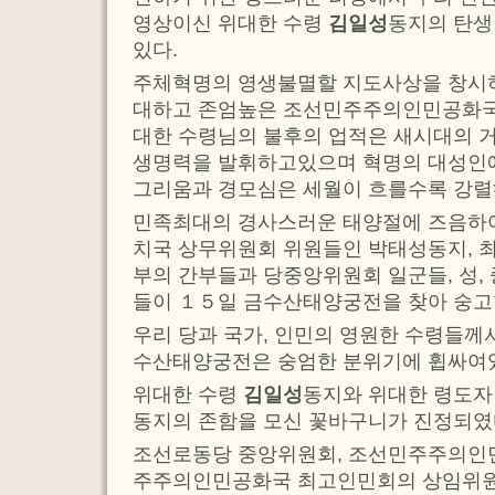
영상이신 위대한 수령
김일성
동지의 탄생
있다.
주체혁명의 영생불멸할 지도사상을 창시하시
대하고 존엄높은 조선민주주의인민공화국
대한 수령님의 불후의 업적은 새시대의 
생명력을 발휘하고있으며 혁명의 대성인에
그리움과 경모심은 세월이 흐를수록 강렬
민족최대의 경사스러운 태양절에 즈음하
치국 상무위원회 위원들인 박태성동지, 
부의 간부들과 당중앙위원회 일군들, 성,
들이 １５일 금수산태양궁전을 찾아 숭고
우리 당과 국가, 인민의 영원한 수령들께
수산태양궁전은 숭엄한 분위기에 휩싸여
위대한 수령
김일성
동지와 위대한 령도
동지의 존함을 모신 꽃바구니가 진정되였
조선로동당 중앙위원회, 조선민주주의인
주주의인민공화국 최고인민회의 상임위