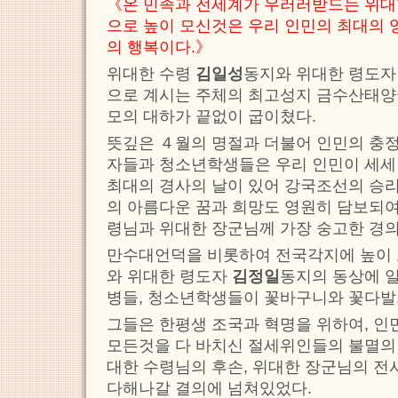
《온 민족과 전세계가 우러러받드는 위
으로 높이 모신것은 우리 인민의 최대의
의 행복이다.》
위대한 수령
김일성
동지와 위대한 령도
으로 계시는 주체의 최고성지 금수산태양
모의 대하가 끝없이 굽이쳤다.
뜻깊은 ４월의 명절과 더불어 인민의 충
자들과 청소년학생들은 우리 인민이 세세
최대의 경사의 날이 있어 강국조선의 승
의 아름다운 꿈과 희망도 영원히 담보되
령님과 위대한 장군님께 가장 숭고한 경의
만수대언덕을 비롯하여 전국각지에 높이 
와 위대한 령도자
김정일
동지의 동상에 
병들, 청소년학생들이 꽃바구니와 꽃다발
그들은 한평생 조국과 혁명을 위하여, 
모든것을 다 바치신 절세위인들의 불멸의
대한 수령님의 후손, 위대한 장군님의 전
다해나갈 결의에 넘쳐있었다.