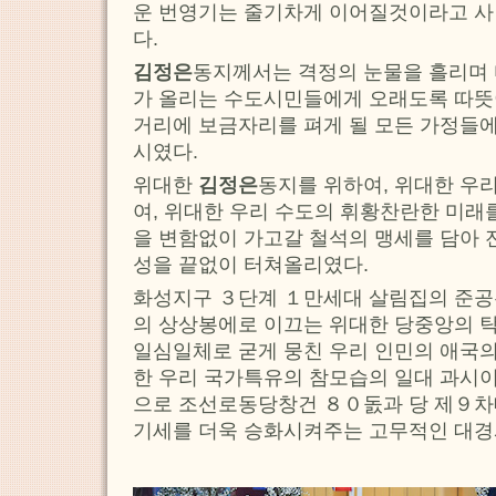
운 번영기는 줄기차게 이어질것이라고 사
다.
김정은
동지께서는 격정의 눈물을 흘리며
가 올리는 수도시민들에게 오래도록 따뜻
거리에 보금자리를 펴게 될 모든 가정들
시였다.
위대한
김정은
동지를 위하여, 위대한 우
여, 위대한 우리 수도의 휘황찬란한 미래
을 변함없이 가고갈 철석의 맹세를 담아 
성을 끝없이 터쳐올리였다.
화성지구 ３단계 １만세대 살림집의 준
의 상상봉에로 이끄는 위대한 당중앙의 
일심일체로 굳게 뭉친 우리 인민의 애국
한 우리 국가특유의 참모습의 일대 과시
으로 조선로동당창건 ８０돐과 당 제９차
기세를 더욱 승화시켜주는 고무적인 대경