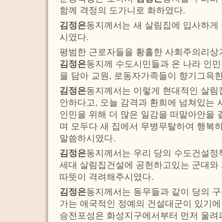
함께 격정의 도가니로 화하였다.
김정은
동지께서는 새 살림집에 입사하게
시였다.
평범한 근로자들을 황홀한 사회주의리상
김정은
동지께 수도시민들과 온 나라 인
을 담아 교원, 로동자가족들이 향기그윽한
김정은
동지께서는 이렇게 현대적인 살림
안하다고, 오늘 감격과 환희에 넘쳐있는
인민을 위해 더 많은 일감을 떠맡아안을 
며 모두다 새 집에서 무병무탈하여 행복
말씀하시였다.
김정은
동지께서는 우리 당의 수도건설정
세대 살림집건설에 공헌하고있는 군대와
따뜻이 격려해주시였다.
김정은
동지께서는 동무들과 같이 당의 
가는 애국적인 정예의 건설대군이 있기에
승전포성은 화성지구에서부터 먼저 울려