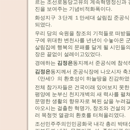
르는 조선로동당고유의 계속혁명정신과 강
진을 보여주는 기념비적화폭이다.
화성지구 ３단계 １만세대 살림집 준공식
되였다.
우리 당의 숙원을 창조의 기적들로 떠받
구에 위대한 변천사를 년년이 수놓아온 
살림집에 행복의 문패를 달게 될 시민들의
장은 끝없이 설레이고있었다.
경애하는
김정은
동지께서 준공식에 참석
김정은
동지께서 준공식장에 나오시자 축
《만세!》의 환호성이 하늘땅을 진감하였
전체 참가자들은 건국이래 있어보지 못한
평양에 눈부신 천지개벽의 새 력사를 펼
문명한 생활의 향유자로 복된 삶을 누려
아오시는 걸출한 혁명가, 창조와 건설의 
러 목청껏 열광의 환호를 터쳐올리였다.
조선민주주의인민공화국 내각 총리 박태