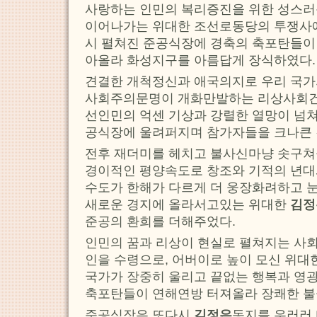
사랑하는 인민의 복리증진을 위한 성스러
이어나가는 위대한 조선로동당의 투쟁사
시 펼쳐진 준공식장에 경축의 축포탄들이
아올라 화성지구를 아름답게 장식하였다.
견결한 개척정신과 애국의지로 우리 국가
사회주의문명이 개화만발하는 리상사회건
선인민의 억센 기상과 강렬한 열망이 넘
공식장에 울려퍼지며 참가자들을 크나큰 
전후 재더미를 헤치고 불사신마냥 솟구쳐
경이적인 평양속도로 창조와 기적의 년대
수도가 한해가 다르게 더 웅장화려하고 
새로운 경지에 올라서고있는 위대한
김정
준공의 환희를 더해주었다.
인민의 꿈과 리상이 현실로 펼쳐지는 사회
인을 수령으로, 어버이로 높이 모신 위
국가가 장중히 울리고 끝없는 행복과 영
축포탄들이 연해연방 터져올라 장쾌한 불
준공식장은 또다시
김정은
동지를 우러러