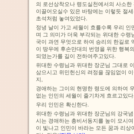
의 로선상착오나 령도실천에서의 사소한 
이끌어오실수 있은 바탕에는 이렇듯 절세
초석처럼 놓여있었다.
정녕 날이 가고 세월이 흐를수록 우리 인
며 그 의미가 더욱 부각되는 위대한 수령
국이 과연 무엇으로 하여 승리의 한길로
이 땅우에 후손만대의 번영을 위한 행복
되였는가를 길이 전하여주고있다.
위대한 수령님과 위대한 장군님 그대로 
삼으시고 위민헌신의 려정을 끊임없이 
지,
경애하는 그이의 현명한 령도에 의하여 
없는 인민의 세월이 줄기차게 흐르고있다
우리 인민은 확신한다.
위대한 수령님과 위대한 장군님의 강국념
시는 경애하는 총비서동지를 높이 모시여
이 빛나고 인민이 바라는 모든 꿈과 리상