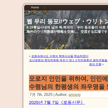
Home
웹 우리 동포//ウェブ・ウリト
6.15통일시대에 남과 북,해외의 우리 동포들이 서
海外のウリ同胞達が情報を交換し、交流する広場です
«
포화속에서도 수령의 혁명사상을 학습하였다
조선로동당 중앙위원회 제８기 제１２차전원회의 결정관철을 
회의 진행
»
오로지 인민을 위하여, 인민
수령님의 한평생의 좌우명을
7月 7th, 2025 | Author:
arirang
2025년 7월 7일《로동신문》