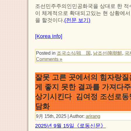
조선민주주의인민공화국을 상대로 한 적
이 체계적으로 확대되고있는 현 상황에서
을 할것이다.
(전문 보기)
[Korea Info]
Posted in
조국소식/祖 国
,
남조선/南朝鮮
,
국
Comments »
잘못 고른 곳에서의 힘자랑질
게 좋지 못한 결과를 가져다
상기시킨다 김여정 조선로동
담화
9月 15th, 2025 | Author:
arirang
2025년 9월 15일《로동신문》