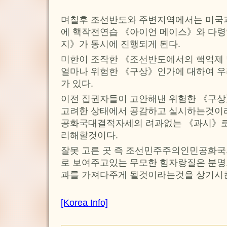
며칠후 조선반도와 주변지역에서는 미국
에 핵작전연습 《아이언 메이스》와 다
지》가 동시에 진행되게 된다.
미한이 조작한 《조선반도에서의 핵억제 
얼마나 위험한 《구상》인가에 대하여 우
가 있다.
이전 집권자들이 고안해낸 위험한 《구상
고려한 상태에서 공감하고 실시하는것이라
공화국대결적자세의 려과없는 《과시》로
리해할것이다.
잘못 고른 곳 즉 조선민주주의인민공화국
로 보여주고있는 무모한 힘자랑질은 분명
과를 가져다주게 될것이라는것을 상기시
[Korea Info]