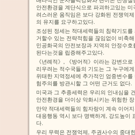
배타적인 군사쁠럭강화와 련이은 전쟁
안전환경을 계단식으로 파괴하고있는 미
려스러운 움직임은 보다 강화된 전쟁억제
의 유지를 요구하고있다.
조성된 정세는 적대세력들의 침략기도를
거할수 있는 전략적힘을 끊임없이 비축
민공화국의 안전보장과 지역의 안정수호를
된다는것을 립증해주고있다.
《년례적》, 《방어적》이라는 강변으로
리우려는 적수국들의 기도는 그 누구에게
위태한 지역정세에 추가적인 엄중변수를
험주의를 방관시할 그 어떤 근거도 없다.
미국과 그 추종세력은 우리의 인내심을 
안전환경을 더이상 악화시키는 위험한 장
만약 적대세력들의 힘자랑이 계속 이어지는
대응행동 역시 보다 명백하게, 강도높이
다.
우리 무력은 전쟁억제, 주권사수의 중대한