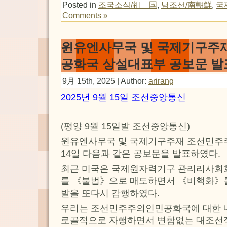
Posted in
조국소식/祖 国
,
남조선/南朝鮮
,
국
Comments »
윈유엔사무국 및 국제기구주
공화국 상설대표부 공보문 발
9月 15th, 2025 | Author:
arirang
2025년 9월 15일 조선중앙통신
(평양 9월 15일발 조선중앙통신)
윈유엔사무국 및 국제기구주재 조선민
14일 다음과 같은 공보문을 발표하였다.
최근 미국은 국제원자력기구 관리리사회
를 《불법》으로 매도하면서 《비핵화》
발을 또다시 감행하였다.
우리는 조선민주주의인민공화국에 대한
로골적으로 자행하면서 변함없는 대조선