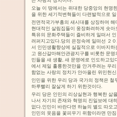
는 사랑의 정치이다.
오늘 이 땅에서는 위대한 당중앙의 현명
을 위한 세기적변혁들이 다련발적으로 일
전면적국가부흥의 새시대를 상징하며 해
현대적인 살림집들이 웅장화려하게 솟아
특유의 문화주택들이 즐비하게 일떠서 인
려퍼지고있다.당의 은정속에 일떠선 ２０
서 인민생활향상에 실질적으로 이바지하
고 원산갈마해안관광지구를 비롯한 문명의
민들을 새 생활, 새 문명에로 인도하고있
에서 제일 훌륭한것만을 안겨주려는 우리 
함없는 사랑의 정치가 안아올린 위민헌신
인민을 위한 우리 당과 국가의 정책은 철
하루빨리 잘살게 하기 위한것이다.
우리 당은 인민의 리상실현과 행복한 삶을
나서 자기의 존재와 혁명의 진일보에 대
없다.인민이 바란다면 하늘의 별도 따오고
인민의 웃음을 꽃피우기 위함이라면 만짐