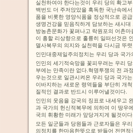
실천하여야 한다는것이 우리 당의 확고부
백번도 더 주저앉았을 혹독한 국난속에서
품을 비롯한 영양식품을 정상적으로 공
생명건강을 믿음직하게 담보하는 새시대
방농촌문화가 꽃펴나고 락원포의 어촌마을
이 흥할 리상향으로 훌륭히 일떠선것은 인
멸사복무의 의지와 실천력을 다시금 뚜렷
인민대중제일주의정치는 우리 당과 국가
인민의 세기적숙망을 꽃피우려는 우리 당
부에는 만족이란 없다.혁명투쟁의 전 과정
우는것으로 일관시켜온 우리 당과 국가는
이바지하는 새로운 령역들을 부단히 개척
질적인 결과로 반드시 이루어낼것이다.
인민의 웃음을 강국의 징표로 내세우고 
과 국가의 헌신적복무에 의하여 이 땅우
국의 휘황한 미래가 앞당겨지게 될것이다
모든 일군들과 당원들과 근로자들은 우리
의정치를 한마음한뜻으로 받들어 전면적