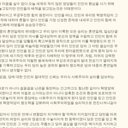
 마음을 살수 없다.오늘 세계의 적지 않은 정당들이 인민의 환심을 사기 위해
놓고있지만 인민들의 배척을 받고있는것은 이때문이다.
뿌리이고 무궁무진한 힘의 원천이다. 인민을 떠난, 인민과 유리된 혁명적당의 그
업적에 대하여 론할수 없다.인민을 가장 신성한 존재로 내세우고 인민의 힘에 의
 신뢰에 떠받들려 승승장구한다.
대중의 혼연일체의 위대함이고 우리 당이 이룩한 모든 승리는 혼연일체, 일심단결
.우리 당은 인민의 의사를 집대성하여 로선과 정책을 수립하고 인민의 힘에 의
 달성하는것을 당활동의 확고부동한 원칙으로 삼으며 이를 혁명령도의 전 기
우리 당이 인민을 하늘처럼 떠받들었기에 우리 인민은 당의 그 어떤 결심이든 무
왔다.당은 인민을 믿고 인민은 당의 두리에 한마음한뜻으로 굳게 뭉쳐 당의 사
기에 세기적인 락후와 빈궁이 지배하던 이 땅우에 자주, 자립, 자위의 강력한
되였고 제국주의의 악랄한 봉쇄속에서 부강조국건설의 일대 전성기가 열려지게
를 기록하고있는 우리 당의 높은 권위와 불패의 령도력은 당과 대중의 혼연일체
 떠나 생각할수 없다.
 믿음, 당에 대한 인민의 절대적인 신뢰는 우리식 사회주의의 승리를 담보하는
로가 아니다.걸음걸음 난관을 동반하는 간고하고도 험난한 길이다.혁명앞에
피한다고 하여 저절로 소거되는것이 아니다.엄혹한 조건과 환경에 포로되면 더
가로놓이게 되며 종당에는 사회주의가 좌절되게 된다.당은 인민을 믿고 인민은
기에 혁명적당이 령도력을 강화하며 사회주의위업을 승리적으로 전진시켜나갈수
 있어서 인민은 언제나 변함없이 의거해야 할 억척의 지지점이였고 당만을 따르
한치의 려정이 승리와 영광으로 수놓아지게 한 동력이였다.당은 인민을 믿고 특
리며 인민은 그 어떤 고난도 무릅쓰고 당의 결심을 열가지든 백가지든 지지하고