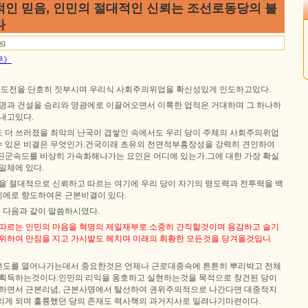
적인 믿음, 인민의 절대적인 신뢰는 조선로동당의 불
다
ng
문》
갖 도전을 단호히 짓부시며 우리식 사회주의위업을 확신성있게 인도하고있다.
혁명과 건설을 승리와 영광에로 이끌어오면서 이룩한 업적은 거대하며 그 하나하
아내고있다.
 더 쓰러졌을 최악의 난국이 겹쌓인 속에서도 우리 당이 주체의 사회주의위업
 있은 비결은 무엇인가.건국이래 초유의 전면적부흥장성을 강력히 견인하여
진군속도를 비상히 가속화해나가는 요인은 어디에 있는가.그에 대한 가장 확실
일체에 있다.
당을 절대적으로 신뢰하고 따르는 여기에 우리 당이 자기의 령도력과 전투력을 백
에로 향도하여온 근본비결이 있다.
 다음과 같이 말씀하시였다.
 따르는 인민의 마음을 혁명의 제일재부로 소중히 간직할것이며 용감하고 슬기
 위하여 만짐을 지고 가시밭도 헤치며 미래의 휘황한 모든것을 당겨올것입니
전도를 열어나가는데서 중요한것은 언제나 근로대중속에 튼튼히 뿌리박고 전체
 획득하는것이다.인민의 리익을 옹호하고 실현하는것을 목적으로 창건된 당이
권하면서 근본리념, 근본사명에서 탈선하여 권위주의적으로 나간다면 대중적지
리게 되며 훌륭했던 당의 존재도 력사책의 과거지사로 밀려나기마련이다.