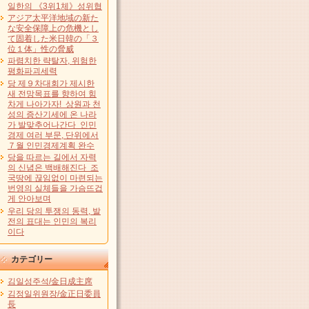
일한의 《3위1체》성위협
アジア太平洋地域の新た
な安全保障上の危機とし
て固着した米日韓の「３
位１体」性の脅威
파렴치한 략탈자, 위험한
평화파괴세력
당 제９차대회가 제시한
새 전망목표를 향하여 힘
차게 나아가자! 상원과 천
성의 증산기세에 온 나라
가 발맞추어나간다 인민
경제 여러 부문, 단위에서
７월 인민경제계획 완수
당을 따르는 길에서 자력
의 신념은 백배해진다 조
국땅에 끊임없이 마련되는
번영의 실체들을 가슴뜨겁
게 안아보며
우리 당의 투쟁의 동력, 발
전의 표대는 인민의 복리
이다
カテゴリー
김일성주석/金日成主席
김정일위원장/金正日委員
長