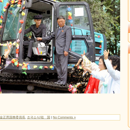
/金正恩国務委員長
,
조국소식/祖 国
|
No Comments »