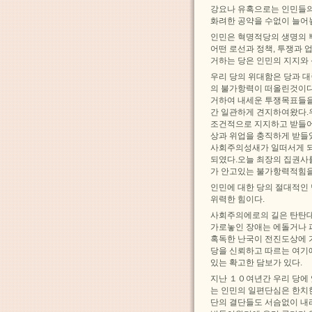
강요나 유혹으로는 인민들의
화려한 공약을 수없이 늘어
인민은 혁명적당의 생명의 
어떤 로선과 정책, 투쟁과 
거하는 당은 인민의 지지와
우리 당의 위대함은 당과 
의 불가항력이 떠올린것이다
거하여 내세운 투쟁목표들을
간 일관하게 견지하여왔다.
조건적으로 지지하고 받들어
상과 위업을 충직하게 받들었
사회주의성새가 일떠서게 
되였다.오늘 최장의 집권사
가 안고있는 불가항력적힘을
인민에 대한 당의 절대적인
위력한 힘이다.
사회주의에로의 길은 탄탄대
가로놓인 장애는 에돌거나 
혹독한 난국이 전진도상에 
당을 신뢰하고 따르는 여
있는 확고한 담보가 있다.
지난 １０여년간 우리 당에
는 인민의 일편단심은 한치
단의 결단들도 서슴없이 내