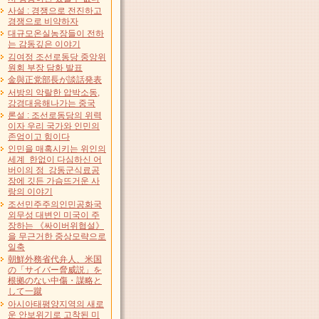
사설 : 경쟁으로 전진하고
경쟁으로 비약하자
대규모온실농장들이 전하
는 감동깊은 이야기
김여정 조선로동당 중앙위
원회 부장 담화 발표
金與正党部長が談話発表
서방의 악랄한 압박소동,
강경대응해나가는 중국
론설 : 조선로동당의 위력
이자 우리 국가와 인민의
존엄이고 힘이다
인민을 매혹시키는 위인의
세계 한없이 다심하신 어
버이의 정 강동군식료공
장에 깃든 가슴뜨거운 사
랑의 이야기
조선민주주의인민공화국
외무성 대변인 미국이 주
장하는 《싸이버위협설》
을 무근거한 중상모략으로
일축
朝鮮外務省代弁人、米国
の「サイバー脅威説」を
根拠のない中傷・謀略と
して一蹴
아시아태평양지역의 새로
운 안보위기로 고착된 미