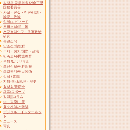
김정은 국무위원장/金正恩
国務委員長
사설・론설・정론/社説・
論説・政論
일화/エピソード
조국소식/祖 国
선군정치연구・先軍政治
研究
총련소식
남조선/南朝鮮
국제・정치/国際・政治
민족교육/民族教育
우리 말/ウリマル
조선신보/朝鮮新報
조일관계/朝日関係
상식 / 常識
지리·력사/地理・歴史
청상회/青商会
체육/スポーツ
칼럼▒コラム
수 필/随 筆
책소개/本と雑誌
デジタル・インターネッ
ト
ニュース
写真