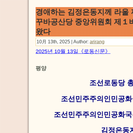
경애하는 김정은동지께 라울
꾸바공산당 중앙위원회 제１
왔다
10月 13th, 2025 | Author:
arirang
2025년 10월 13일《로동신문》
평양
조선로동당 
조선민주주의인민공화
조선민주주의인민공화국
김정은동