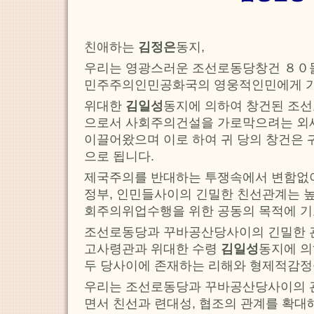
친애하는
김정은
동지,
우리는 영광스러운 조선로동당창건 ８０
민주주의인민공화국의 영웅적인민에게 가
위대한
김일성
동지에 의하여 창건된 조
으로서 사회주의건설을 가로막으려는 외
이끌어왔으며 이로 하여 귀 당의 창건은 
으로 됩니다.
제국주의를 반대하는 투쟁속에서 변함없이
정부, 인민들사이의 긴밀한 친선관계는 높
회주의위업수행을 위한 공동의 목적에 
조선로동당과 꾸바공산당사이의 긴밀한 
고사령관과 위대한 수령
김일성
동지에 
두 당사이에 존재하는 리해와 형제적감정
우리는 조선로동당과 꾸바공산당사이의 
면서 친선과 련대성, 협조의 관계를 확