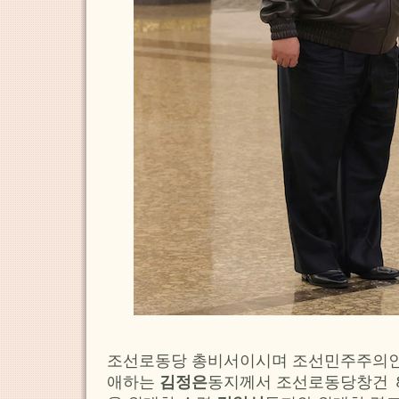
조선로동당 총비서이시며 조선민주주의
애하는
김정은
동지께서 조선로동당창건 