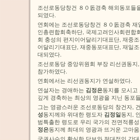
조선로동당창건 ８０돐경축 해외동포들을
되였다.
연회에는 조선로동당창건 ８０돐경축 재
인총련합회축하단, 국제고려인사회련합
회 충성의 편지이어달리기대표단, 재중
어달리기대표단, 재중동포대표단, 재일
대되였다.
조선로동당 중앙위원회 부장 리선권동지,
참가하였다.
연회에서는 리선권동지가 연설하였다.
연설자는 경애하는
김정은
동지를 모시고
깊게 경축하는 최상의 영광을 지닌 동포
그는 영광스러운 조선로동당의 창건자, 
성
동지께와 위대한 령도자
김정일
동지,
범특출한 령도로 우리 국가의 전면적륭
정은
동지께 최대의 영광과 뜨거운 고마움
국권사수의 확실한 담보와 절대적인 강대