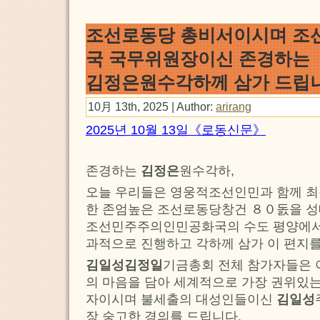
조선로동당 총비서이시며 
국 국무위원장이신 존경하는
김정은원수각하께 삼가 드립
10月 13th, 2025 | Author:
arirang
2025년 10월 13일《로동신문》
존경하는
김정은
원수각하,
오늘 우리들은 영웅적조선인민과 함께 
한 존엄높은 조선로동당창건 ８０돐을 성
조선민주주의인민공화국의 수도 평양에
과적으로 진행하고 각하께 삼가 이 편지를
김일성김정일
기금총회 전체 참가자들은 
의 마음을 담아 세계적으로 가장 권위있는
자이시며 불세출의 대성인들이신
김일성
장 숭고한 경의를 드립니다.