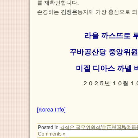
를 재확언합니다.
존경하는
김정은
동지께 가장 충심으로 되
라울 까스뜨로 
꾸바공산당 중앙위원
미겔 디아스 까넬
２０２５년 １０월 １
[Korea Info]
Posted in
김정은 국무위원장/金正恩国務委員
Comments »