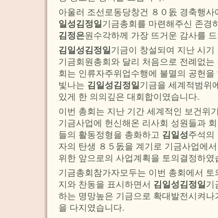
아울러 조선로동당창건 ８０돐 경축행사
일성김정일
기금총회를 마련해주신 존경
김정은
원수각하께 가장 뜨거운 감사를 드
김일성김정일
기금이 창설되여 지난 시기
기금회원총회와 달리 처음으로 전례없는 
회는 인류자주위업수행에 불멸의 공헌을
빛나는
김일성김정일
기금을 세계적범위
있게 한 의의깊은 대회합이였습니다.
이번 총회는 지난 기간 세계적인 보건위
기금사업에 헌신해온 리사회 성원들과 회
들의 활동정형을 총화하고
김일성
주석의
자의 탄생 ８５돐을 계기로 기금사업에서
위한 앞으로의 사업계획을 토의결정하였
기금총회참가자모두는 이번 총회에서 토
지와 찬동을 표시하면서
김일성김정일
기
하는 명망높은 기금으로 확대발전시켜나
을 다지였습니다.