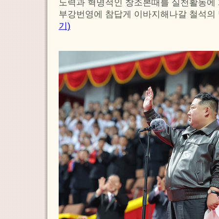
노력과 혁명적인 창조본때를 실천활동에 
부강번영에 참답게 이바지해나갈 철석의 
기)