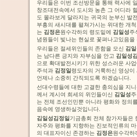
우리들은 이번 조선방문을 통해 력사에 
창조대전속에서 도시와 농촌 그 어디라 
도 몰라보게 달라지는 귀국의 눈부신 발
부흥의 새시대를 펼쳐가시는 위대한 개척
는
김정은
원수각하의 령도밑에
김일성
주
념원들이 빛나는 현실로 꽃펴나고있음을 
우리들은 절세위인들의 존함을 모신
김일
는 남다른 긍지와 자부심을 안고
김일성
으로 확대발전시키기 위한 성스러운 사
주석과
김정일
령도자의 거룩하신 영상이
언제나 소중히 간직되도록 하겠습니다.
선대수령들에 대한 고결한 충의심을 지
께서 계시여 희세의 위인들이신
김일성
주
는 전체 조선인민뿐 아니라 평화와 정의
음속에 영생하실것입니다.
김일성김정일
기금총회 전체 참가자들은 
자주와 평화를 지향하는 진보적인류의 마
의 대표자이신 존경하는
김정은
원수각하