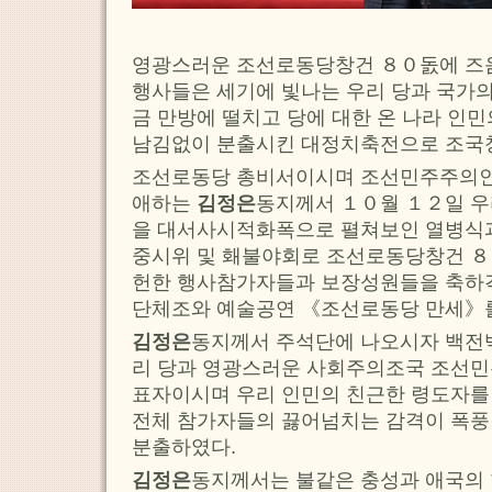
영광스러운 조선로동당창건 ８０돐에 즈
행사들은 세기에 빛나는 우리 당과 국가
금 만방에 떨치고 당에 대한 온 나라 인
남김없이 분출시킨 대정치축전으로 조국
조선로동당 총비서이시며 조선민주주의
애하는
김정은
동지께서 １０월 １２일 우
을 대서사시적화폭으로 펼쳐보인 열병식과
중시위 및 홰불야회로 조선로동당창건 ８
헌한 행사참가자들과 보장성원들을 축하
단체조와 예술공연 《조선로동당 만세》
김정은
동지께서 주석단에 나오시자 백전
리 당과 영광스러운 사회주의조국 조선
표자이시며 우리 인민의 친근한 령도자를
전체 참가자들의 끓어넘치는 감격이 폭풍
분출하였다.
김정은
동지께서는 불같은 충성과 애국의