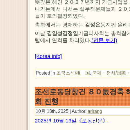
뜻깊은 해인 ２０２７년까지 기금사업을 
나가는데서 나서는 실무적문제들과 ２０
들이 토의결정되였다.
총회에서는 경애하는
김정은
동지께 올리
이날
김일성김정일
기금리사회는 총회참
텔에서 연회를 차리였다.
(전문 보기)
[Korea Info]
Posted in
조국소식/祖 国
,
국제・정치/国際
조선로동당창건 ８０돐경축 
회 진행
10月 13th, 2025 | Author:
arirang
2025년 10월 13일《로동신문》