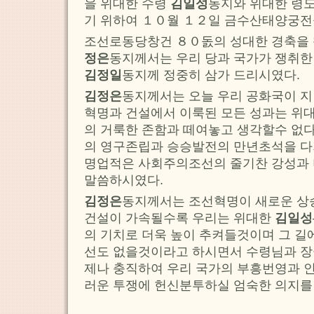
을 위대한 수령
김일성
동지와 위대한 령
기 위하여 １０월 １２일 금수산태양궁전
조선로동당창건 ８０돐의 성대한 경축을
정은
동지께서는 우리 당과 국가가 쟁취한
김정일
동지께 정중히 삼가 드리시였다.
김정은
동지께서는 오늘 우리 공화국이 지
혁명과 건설에서 이룩된 모든 성과는 위
의 거룩한 존함과 떼여놓고 생각할수 없다
의 영구존립과 승승발전의 만년초석을 다
명업적은 사회주의조선의 줄기찬 강성과
말씀하시였다.
김정은
동지께서는 조선혁명이 새로운 상
건설이 가속될수록 우리는 위대한
김일성
의 기치로 더욱 높이 추켜들것이며 그 길
선도 없을것이라고 하시면서 수령님과 장
제나 충직하여 우리 국가의 부흥번영과 
러운 투쟁에 헌신분투하실 엄숙한 의지를