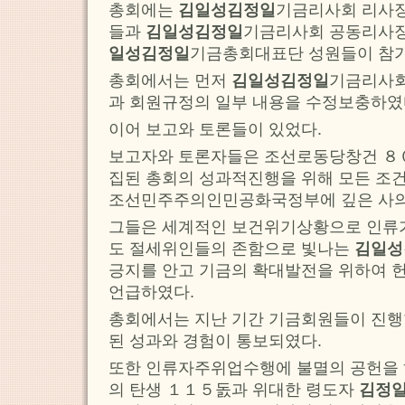
총회에는
김일성김정일
기금리사회 리사장
들과
김일성김정일
기금리사회 공동리사장
일성김정일
기금총회대표단 성원들이 참
총회에서는 먼저
김일성김정일
기금리사회
과 회원규정의 일부 내용을 수정보충하였
이어 보고와 토론들이 있었다.
보고자와 토론자들은 조선로동당창건 ８０
집된 총회의 성과적진행을 위해 모든 조
조선민주주의인민공화국정부에 깊은 사의
그들은 세계적인 보건위기상황으로 인류가
도 절세위인들의 존함으로 빛나는
김일성
긍지를 안고 기금의 확대발전을 위하여 
언급하였다.
총회에서는 지난 기간 기금회원들이 진행
된 성과와 경험이 통보되였다.
또한 인류자주위업수행에 불멸의 공헌을 
의 탄생 １１５돐과 위대한 령도자
김정