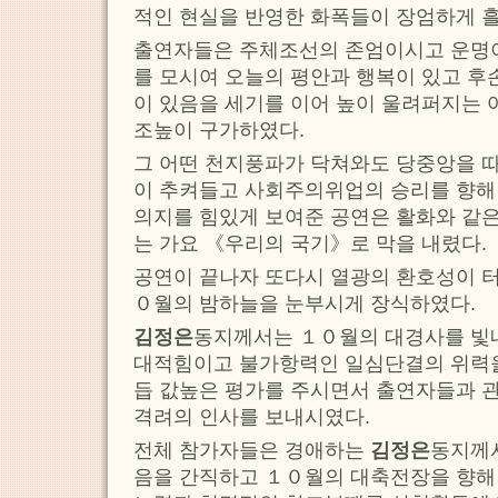
적인 현실을 반영한 화폭들이 장엄하게 흘
출연자들은 주체조선의 존엄이시고 운명
를 모시여 오늘의 평안과 행복이 있고 후
이 있음을 세기를 이어 높이 울려퍼지는 
조높이 구가하였다.
그 어떤 천지풍파가 닥쳐와도 당중앙을 따
이 추켜들고 사회주의위업의 승리를 향해
의지를 힘있게 보여준 공연은 활화와 같은
는 가요 《우리의 국기》로 막을 내렸다.
공연이 끝나자 또다시 열광의 환호성이 
０월의 밤하늘을 눈부시게 장식하였다.
김정은
동지께서는 １０월의 대경사를 빛
대적힘이고 불가항력인 일심단결의 위력을
듭 값높은 평가를 주시면서 출연자들과 
격려의 인사를 보내시였다.
전체 참가자들은 경애하는
김정은
동지께
음을 간직하고 １０월의 대축전장을 향해