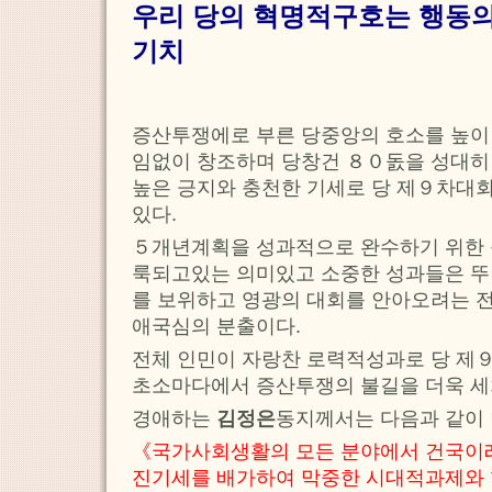
우리 당의 혁명적구호는 행동의
기치
증산투쟁에로 부른 당중앙의 호소를 높이 
임없이 창조하며 당창건 ８０돐을 성대히 
높은 긍지와 충천한 기세로 당 제９차대
있다.
５개년계획을 성과적으로 완수하기 위한 
룩되고있는 의미있고 소중한 성과들은 뚜
를 보위하고 영광의 대회를 안아오려는 
애국심의 분출이다.
전체 인민이 자랑찬 로력적성과로 당 제
초소마다에서 증산투쟁의 불길을 더욱 세
경애하는
김정은
동지께서는 다음과 같이
《국가사회생활의 모든 분야에서 건국이래
진기세를 배가하여 막중한 시대적과제와