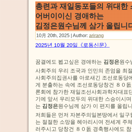
총련과 재일동포들의 위대한
어버이이신 경애하는
김정은원수님께 삼가 올립니
10月 20th, 2025 | Author:
arirang
2025년 10월 20일《로동신문》
꿈결에도 뵙고싶은 경애하는
김정은
원수
사회주의 우리 조국과 인민의 존엄을 최
사회주의집권사를 아로새긴 조선로동당에
게 분출하는 속에 조선로동당창건 ８０
론회에 참가한 재일조선사회과학자대표단
기에 앞서 우리모두의 위대한 스승이시며
는
김정은
원수님께 삼가 이 편지를 올립니
저희들은 먼저 자본주의일본땅에서 일구
는 절절한 소망을 헤아리시여 전세계 주
러주시고 당창건 ８０돐 경축행사에도 참