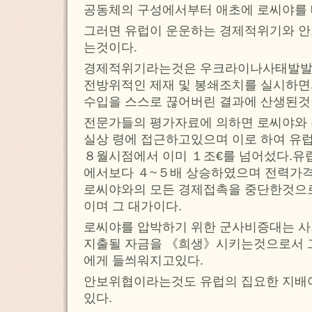
공동체의 구성에서부터 애초에 로씨야를
그러면 유럽이 운운하는 경제적위기와 안
는것이다.
경제적위기라는것은 우크라이나사태발발
전방위적인 제재 및 봉쇄조치를 실시하
수입을 스스로 끊어버린 결과에 산생된것
전문가들의 평가자료에 의하면 로씨야와
실상 령에 접근하고있으며 이로 하여 유
８월시점에서 이미 １조€를 넘어섰다.유
에서보다 ４~５배 상승하였으며 전력가격
로씨야와의 모든 경제접촉을 중단한것으로
이며 그 대가이다.
로씨야를 압박하기 위한 군사비증대는 사회
지출될 자금을 《희생》시키는것으로서 그
에게 들씌워지고있다.
안보위협이라는것도 유럽의 집요한 지배
있다.