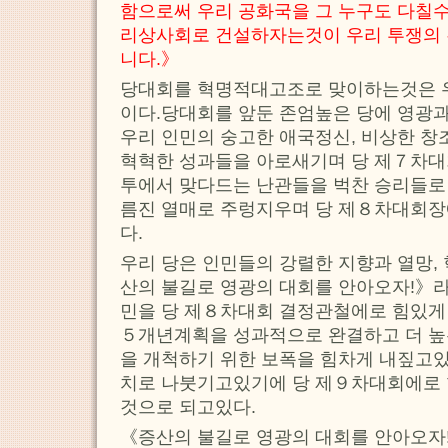
함으로써 우리 공화국을 그 누구도 다칠수
리상사회로 건설하자는것이 우리 투쟁의
니다.》
당대회를 혁명적대고조로 맞이하는것은 
이다.당대회를 앞둔 존엄높은 당에 영광과
우리 인민의 숭고한 애국정신, 비상한 
혁혁한 성과들을 아로새기며 당 제７차대
투에서 맞다드는 난관들을 벅찬 승리들로
름진 열매로 주렁지우며 당 제８차대회장
다.
우리 당은 인민들의 강렬한 지향과 열망,
산의 불길로 영광의 대회를 안아오자!》라
민을 당 제８차대회 결정관철에로 힘있게
５개년계획을 성과적으로 완결하고 더 
을 개척하기 위한 보폭을 힘차게 내짚고
치로 나붓기고있기에 당 제９차대회에로 
것으로 되고있다.
《증산의 불길로 영광의 대회를 안아오자!