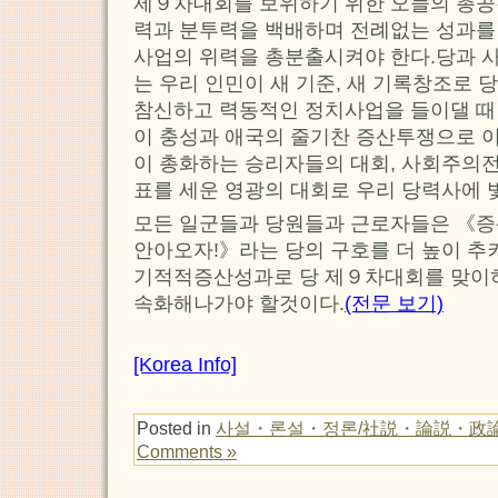
제９차대회를 보위하기 위한 오늘의 총공
력과 분투력을 백배하며 전례없는 성과를 
사업의 위력을 총분출시켜야 한다.당과 사
는 우리 인민이 새 기준, 새 기록창조로
참신하고 력동적인 정치사업을 들이댈 때
이 충성과 애국의 줄기찬 증산투쟁으로 
이 총화하는 승리자들의 대회, 사회주의
표를 세운 영광의 대회로 우리 당력사에 
모든 일군들과 당원들과 근로자들은 《증
안아오자!》라는 당의 구호를 더 높이 
기적적증산성과로 당 제９차대회를 맞이하
속화해나가야 할것이다.
(전문 보기)
[Korea Info]
Posted in
사설・론설・정론/社説・論説・政
Comments »