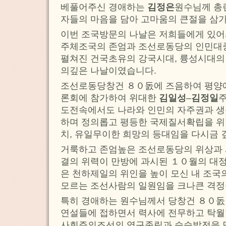
베풀어주신 경애하는
김정은
원수님께 총
자들의 마음을 담아 고마움의 큰절을 삼가
이번 조국방문의 나날은 저희들에게 있어
주체조국의 존엄과 조선로동당의 인민
펼쳐진 건국초유의 강국시대, 륭성시대의
의깊은 나날이였습니다.
조선로동당창건 ８０돐에 즈음하여 평양
론회에 참가하여 위대한
김일성
–
김정일
도전속에서도 나라와 인민의 자주권과 생
하며 정의롭고 평등한 국제질서확립을 위
치, 유일무이한 희망의 등대임을 다시금 
거룩하고 존엄높은 조선로동당의 위상과
결의 위력이 만방에 과시된 １０월의 대
은 천하제일의 위인을 높이 모신 내 조국
모르는 조선사람의 일원임을 크나큰 격정
특히 경애하는 원수님께서 당창건 ８０돐
연설들에 접하면서 력사에 전무하고 탁
사회주의조선의 영구존립과 승승발전을 