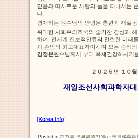
믿음과 따사로운 사랑의 품을 떠나서는 
다.
경애하는 원수님의 안녕은 총련과 재일동
위대한 사회주의조국의 줄기찬 강성과 
하여, 전세계 진보적인류의 찬란한 미래
과 존엄의 최고대표자이시며 모든 승리와
김정은
원수님께서 부디 옥체건강하시기를
２０２５년 １０월
재일조선사회과학자대
[Korea Info]
Posted in
김정은 국무위원장/金正恩国務委員