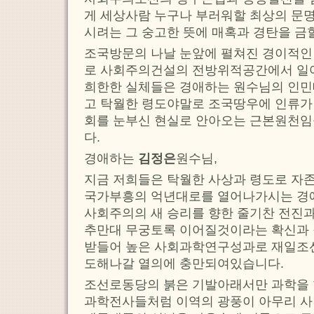
게 세상사람 누구나 부러워할 최상의 문
시려는 그 숭고한 뜻에 매혹과 경탄을 금
조국방문의 나날 눈앞에 펼쳐진 경이적인 
로 사회주의건설의 전방위적공간에서 
희한한 실체들은 경애하는 원수님의 인
고 탁월한 령도야말로 조국땅우에 인류가
회를 눈부신 현실로 안아오는 근본원천
다.
경애하는
김정은
원수님,
지금 저희들은 탁월한 사상과 령도로 자존
국가부흥의 억년대로를 열어나가시는 경
사회주의의 새 승리를 향한 줄기찬 전진과
추만대 무궁토록 이어질것이라는 확신과 
받들어 높은 사회과학연구성과로 재일조
도해나갈 열의에 충만되여있습니다.
조선로동당의 붉은 기발아래서만 과학을 
과학전사들처럼 이역의 광풍이 아무리 사