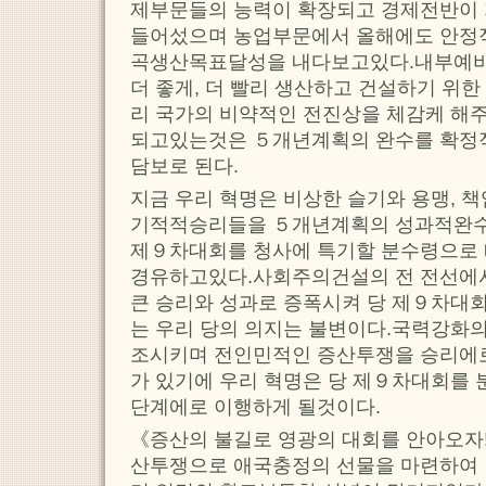
제부문들의 능력이 확장되고 경제전반이
들어섰으며 농업부문에서 올해에도 안정
곡생산목표달성을 내다보고있다.내부예비를
더 좋게, 더 빨리 생산하고 건설하기 위
리 국가의 비약적인 전진상을 체감케 해
되고있는것은 ５개년계획의 완수를 확정
담보로 된다.
지금 우리 혁명은 비상한 슬기와 용맹, 
기적적승리들을 ５개년계획의 성과적완수
제９차대회를 청사에 특기할 분수령으로 
경유하고있다.사회주의건설의 전 전선에서
큰 승리와 성과로 증폭시켜 당 제９차대
는 우리 당의 의지는 불변이다.국력강화의
조시키며 전인민적인 증산투쟁을 승리에로
가 있기에 우리 혁명은 당 제９차대회를 
단계에로 이행하게 될것이다.
《증산의 불길로 영광의 대회를 안아오자!
산투쟁으로 애국충정의 선물을 마련하여 