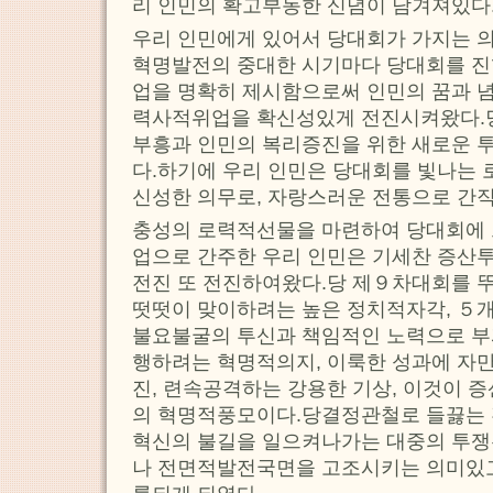
리 인민의 확고부동한 신념이 담겨져있다
우리 인민에게 있어서 당대회가 가지는 의
혁명발전의 중대한 시기마다 당대회를 진
업을 명확히 제시함으로써 인민의 꿈과 
력사적위업을 확신성있게 전진시켜왔다.
부흥과 인민의 복리증진을 위한 새로운 투
다.하기에 우리 인민은 당대회를 빛나는
신성한 의무로, 자랑스러운 전통으로 간
충성의 로력적선물을 마련하여 당대회에
업으로 간주한 우리 인민은 기세찬 증산
전진 또 전진하여왔다.당 제９차대회를 뚜
떳떳이 맞이하려는 높은 정치적자각, ５
불요불굴의 투신과 책임적인 노력으로 부
행하려는 혁명적의지, 이룩한 성과에 자만
진, 련속공격하는 강용한 기상, 이것이 
의 혁명적풍모이다.당결정관철로 들끓는
혁신의 불길을 일으켜나가는 대중의 투
나 전면적발전국면을 고조시키는 의미있고