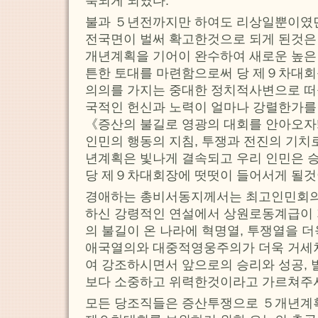
룩되게 되였다.
불과 ５년전까지만 하여도 리상일뿐이였
전국면이 벌써 확고한것으로 되게 된것은
개년계획을 기어이 완수하여 새로운 높은
튼한 토대를 마련함으로써 당 제９차대회
의의를 가지는 중대한 정치적사변으로 떠
국적인 헌신과 노력이 얼마나 강렬한가를
《증산의 불길로 영광의 대회를 안아오자!》
인민의 행동의 지침, 투쟁과 전진의 기치
년계획은 빛나게 결속되고 우리 인민은 
당 제９차대회장에 떳떳이 들어서게 될것
경애하는 총비서동지께서는 최고인민회
하신 강령적인 연설에서 상원로동계급이 
의 불길이 온 나라에 혁명열, 투쟁열을 
애국열의와 대중적영웅주의가 더욱 거세
여 강조하시면서 앞으로의 승리와 성공, 
보다 소중하고 위력한것이라고 가르쳐주
모든 당조직들은 증산투쟁으로 ５개년계