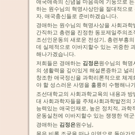
애국애족의 신념을 마음속에 기둥으로 든
하는 원수님의 혁명사상만을 절대적으로 
자, 애국충신들로 준비하겠습니다.
경애하는 원수님의 혁명사상을 사회과학
간직하고 총련을 진정한 동포제일주의조
조선인운동의 새로운 전성기, 총련부흥의
데 실제적으로 이바지할수 있는 귀중한 
해나가겠습니다.
저희들은 경애하는
김정은
원수님의 혁명
의 생활력을 깊이있게 해설론증하고 널리
창조한 애국정신을 과학리론적으로 체계
야 할 성스러운 사명을 훌륭히 수행해나
조선대학교의 사회과학교육의 내용과 방
대 사회과학자들을 주체사회과학발전의 
능력있는 애국인재로, 높은 정치적, 과
운동실천에 이바지할수 있는 쟁쟁한 역군
경애하는
김정은
원수님,
몸은 비록 조국을 떠나 이역으로 돌아가