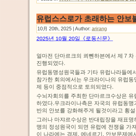
유럽스스로가 초래하는 안보
10月 20th, 2025 | Author:
arirang
2025년 10월 20일《로동신문》
얼마전 단마르크의 쾨뻰하븐에서 제７
진행되였다.
유럽동맹성원국들과 기타 유럽나라들에서
참가한 회의에서는 우크라이나의 유럽동
제 등이 중점적으로 토의되였다.
수뇌자회의를 주최한 단마르크수상은 유
하였다.우크라이나측은 자국의 유럽동맹
반의 안보를 강화해주게 될것이라고 횡설
그러나 마쟈르수상은 반대립장을 재표명
맹의 정성원국이 되면 유럽에 전쟁을 가
이 나라에는 경제, 에네르기, 안보문제