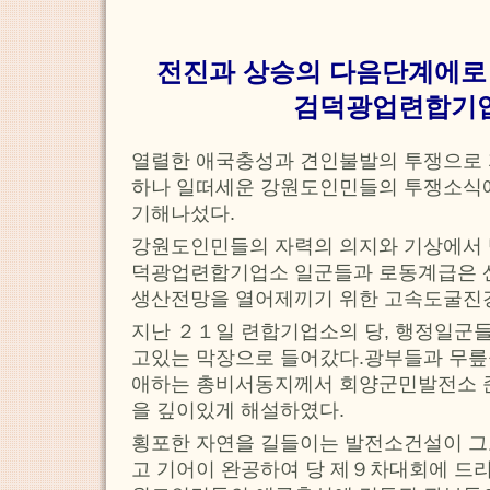
전진과 상승의 다음단계에로
검덕광업련합기
열렬한 애국충성과 견인불발의 투쟁으로 
하나 일떠세운 강원도인민들의 투쟁소식에
기해나섰다.
강원도인민들의 자력의 의지와 기상에서 
덕광업련합기업소 일군들과 로동계급은 
생산전망을 열어제끼기 위한 고속도굴진
지난 ２１일 련합기업소의 당, 행정일군
고있는 막장으로 들어갔다.광부들과 무릎
애하는 총비서동지께서 회양군민발전소 
을 깊이있게 해설하였다.
횡포한 자연을 길들이는 발전소건설이 그
고 기어이 완공하여 당 제９차대회에 드