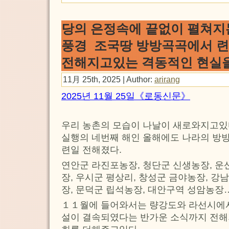
당의 은정속에 끝없이 펼쳐지
풍경 조국땅 방방곡곡에서 
전해지고있는 격동적인 현실
11月 25th, 2025 | Author:
arirang
2025년 11월 25일《로동신문》
우리 농촌의 모습이 나날이 새로와지고있
실행의 네번째 해인 올해에도 나라의 
련일 전해졌다.
연안군 라진포농장, 청단군 신생농장, 운
장, 우시군 평상리, 창성군 금야농장, 강
장, 문덕군 립석농장, 대안구역 성암농장
１１월에 들어와서는 량강도와 라선시에
설이 결속되였다는 반가운 소식까지 전해