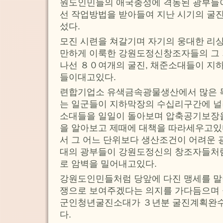
원도인민들의 애국충성에 격동된 광부들이
선 작업방법을 받아들여 지난 시기의 굴
섰다.
모진 시련을 쳐갈기며 자기의 웅대한 리
만하게 이룩한 강원도정신창조자들의 그
나선 ８０여개의 굴진, 채준소대들이 지
들이대고있다.
련합기업소 유색금속광물생산에서 많은 
는 일군들이 지하막장의 수십리구간에 널
소대들을 일일이 돌아보며 압축공기보장
을 알아보고 제때에 대책을 따라세우고있
서 그 어느 단위보다 생산조건이 어려운 
대의 광부들이 강원도정신의 창조자들처
로 암벽을 밀어내고있다.
강원도인민들처럼 당앞에 다진 맹세를 말
쟁으로 보여주겠다는 의지를 가다듬으며 
군인청년굴진소대가 ３년분 굴진계획완수
다.