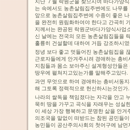
지난 ７월 락원군을 찾으시여 바다가양
는 속에서도 농촌살림집주변에도 나무를 
앞으로 농촌살림집주변에 수종이 좋은 나
을 완전히 원림화하여야 한다고 간곡히 
지께서는 완공된 락원군바다가양식사업
신 날에는 전국의 모든 농촌살림집들을 
훌륭히 건설할데 대하여 거듭 강조하시였
정녕 보다 좋고 멋들어진 농촌살림집을 
근로자들에게 안겨주시려 경애하는 총비
지침들과 몸소 보아주신 설계형성안들은 
땅우에 펼쳐지고있는가를 말해주고있다.
과연 무엇으로 하여 경애하는 총비서동
해 그토록 정력적으로 헌신하시는것인가.
나라의 쌀독을 책임졌다는 자각을 안고 
묵히 땅을 가꾸고 곡식을 자래우는 성실
이 세상 가장 행복하고 문명한 삶을 안겨
의조국을 말없이 떠받드는 참된 공민들이
농민들이 공산주의사회의 첫어구에 남먼