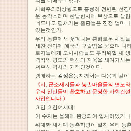
희를 더해주고있다.
사회주의리상향으로 훌륭히 전변된 선경
운 농악소리며 한날한시에 무상으로 살림
너도나도 펼쳐가는 춤판들은 진정 얼마나
있는것인가.
우리 농촌에서 꽃펴나는 환희로운 새집
세찬 전야에 애국의 구슬땀을 묻으며 나
로자들에게 도시사람들도 부러워할 새 생활
력적인 령도와 헌신의 자욱을 새겨가시는
쳐주신 력사의 기적인것이다.
경애하는
김정은
동지께서는 다음과 같이
《시, 군소재지들과 농촌마을들의 면모와
우리 인민들이 환호하고 문명한 사회건설
사업입니다.》
３만 ２천여세대!
이 수자는 올해에 완공되여 입사하였거나
위대한 새시대 농촌혁명이 펼친 우리 농