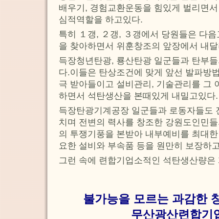
배우기, 경험교환운동을 힘있게 벌리면서
심적역할을 하고있다.
특히 １갱, ２갱, ３갱에서 당원들은 다
을 찾아하면서 위훈창조의 앞장에서 내달
득장청년탄광, 룡산탄광 일군들과 탄부들
다.이들은 탄상조건에 맞게 앞선 발파방
극 받아들이고 설비관리, 기술관리를 그
하면서 석탄생산을 본때있게 내밀고있다.
득장탄광기계공장 일군들과 로동자들도 
치며 전변의 력사를 창조한 강원도인민들
의 투쟁기풍을 본받아 내부예비를 최대한
요한 설비와 부속품 등을 원만히 보장하고
그런 속에 련합기업소적인 석탄생산량은 
불가능을 모르는 과감한 
무산광산련합기