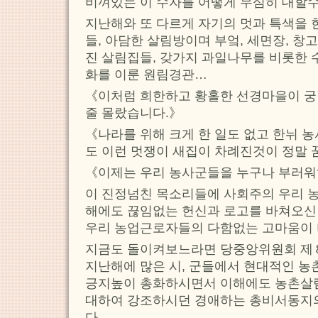
비껴있는 이 수자를 어떻게 무심히 대할수
지난해와 또 다르게 자기의 멋과 특색을 
들, 아담한 살림방이며 부엌, 세면장, 창
진 살림집들, 갖가지 과일나무를 비롯한 
화를 이룬 원림경관…
《이처럼 희한하고 황홀한 선경마을이 궁
줄 몰랐습니다.》
《나라를 위해 크게 한 일도 없고 한뉘 
도 이런 멋쟁이 새집이 차례진것이 정말 
《이제는 우리 농사군들을 누구나 부러워
이 진정넘친 목소리들에 사회주의 우리 농
해에도 끊임없는 헌신과 로고를 바쳐오신
우리 농업근로자들의 다함없는 고마움이 
지금도 돌이켜보느라면 당중앙위원회 
지난해에 많은 시, 군들에서 현대적인 
긍지높이 총화하시면서 이해에도 농촌살
대하여 강조하시던 경애하는 총비서동지
다.