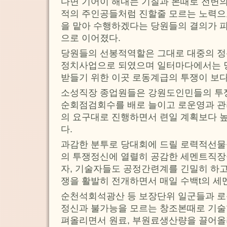
다면 기어이 해내는 기질과 본때로 전변의
적의 주인공들처럼 진할줄 모르는 노력으로
을 맡아 수행하겠다는 당원들의 결의가 
으로 이어졌다.
당원들의 선봉적역할은 그대로 대중의 
정치사업으로 되였으며 일터마다에서는 
받들기 위한 이곳 로동계급의 투쟁이 보
소성직장 종업원들은 강원도인민들의 투쟁
순회점검회수를 배로 늘이고 로운영과 
의 요구대로 진행하면서 련일 계획보다 
다.
과감한 분투로 당대회에 드릴 로력적선
의 투쟁정신에 열렬히 공감한 세멘트직장
자, 기술자들도 공정간련계를 긴밀히 하
쟁을 활발히 전개하면서 매일 수백t의 세
순천석회석광산 등 보장단위 일군들과 로
정신과 불가능을 모르는 창조본때로 기술
펴올리면서 원료, 부원료생산량을 끌어올