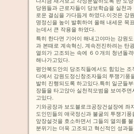
다시금 새겨보고 각성분발하도록 한 도
당원들과 근로자들이 당보학습을 실천과 
로운 결심을 가다듬게 하였다.이것은 강
명정신을 높이 발휘하여 올해 내세운 목
는데서 큰 작용을 하였다.
특히 한다면 기어이 해내고야마는 강원
과 본때로 계속혁신, 계속전진하려는 탄
열의가 고조되는 속에 ６０개의 청년돌격
해나가고있다.
평안북도안의 당조직들에서도 힘있는 조
다에서 강원도정신창조자들의 투쟁기풍을
발히 진행되도록 하고있다.특히 일군들
장들을 타고앉아 실천적모범을 보여주면
고있다.
기와공장과 보도블로크공장건설장에 좌지
도인민들의 애국정신과 불굴의 투쟁기풍
앞장설것을 호소하면서 그들의 열의를 
분위기는 더욱 고조되고 혁신적인 성과들