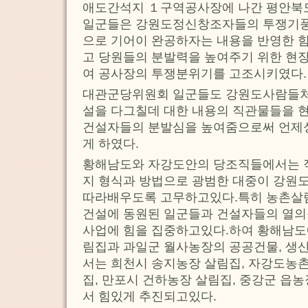
애도간석지 １구역공사장에 나간 평안
일군들은 강원도정신창조자들의 투쟁기풍
으로 기어이 완공하자는 내용을 반영한 
고 당원들의 분발력을 높여주기 위한 현
여 공사장의 투쟁분위기를 고조시키였다.
대관군당위원회 일군들도 강원도사람들처
설을 다그칠데 대한 내용의 직관물들을 
건설자들의 분발심을 높여줌으로써 언제
게 하였다.
황해남도와 자강도안의 당조직들에서는 직
지 형식과 방법으로 광범한 대중이 강
따라배우도록 고무하고있다.특히 농촌살
건설에 동원된 일군들과 건설자들의 열의
사업에 힘을 집중하고있다.하여 황해남도
림집과 과일군 월사농장의 공공건물, 생
서는 희천시 송지농장 살림집, 자강도농
집, 만포시 건하농장 살림집, 중강군 읍
서 힘있게 추진되고있다.