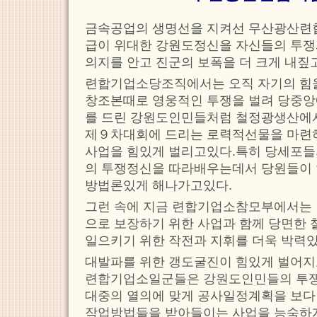
금속공업의 생명선을 지켜선 무산광산련
급이 위대한 강원도정신을 자신들의 투쟁
의지를 안고 진군의 보폭을 더 크게 내짚
련합기업소당조직에서는 오직 자기의 힘을
창조본때로 영웅적인 투쟁을 벌려 당중앙에
를 드린 강원도인민들처럼 철정광생산에서
제９차대회에 드리는 로력적선물을 마련
사업을 힘있게 벌리고있다.특히 당세포들
의 투쟁정신을 따라배우는데서 당원들이 
방법론있게 해나가고있다.
그런 속에 지금 련합기업소참모부에서는
으로 보장하기 위한 사업과 함께 당면한
일으키기 위한 작전과 지휘를 더욱 박력
대발파를 위한 갱도굴진이 힘있게 벌어지
련합기업소일군들은 강원도인민들의 투쟁
대중의 열의에 맞게 공사일정계획을 보다
작업방법들을 받아들이는 사업을 능숙하