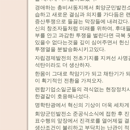
경애하는 총비서동지께서 회양군민발전소
습하고 새로운 결심과 의지를 가다듬은 
증산투쟁으로 들끓는 막장들에 내려갔다
신의 창조자들처럼 미래를 위하여, 후대들
부를 안고 과감한 투쟁을 벌린다면 극복 못
있을수 없다는것을 깊이 심어주면서 헌신
투쟁열을 분발승화시키고있다.
자립경제발전의 전초기지를 지켜선 사명감
석탄이라도 더 생산하자.
한몸이 그대로 착암기가 되고 채탄기가 
이 획기적인 전환을 가져오자.
련합기업소일군들의 격식없는 현장정치
한결같이 호응해나섰다.
명학탄광에서 혁신의 기상이 더욱 세차게
회양군민발전소 준공식소식에 접한 후 
표수행의 앞장에서 진격로를 열어제낄 결
생산조건이 불리하고 부닥치는 난관이 적