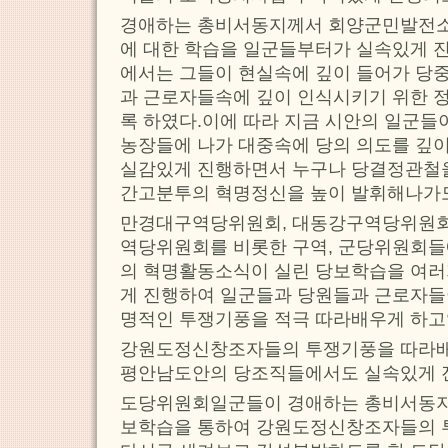
경애하는 총비서동지께서 회양군민발전소
에 대한 학습을 일군들부터가 실속있게 
에서는 그들이 현실속에 깊이 들어가 당
과 근로자들속에 깊이 인식시키기 위한 
록 하였다.이에 따라 지금 시안의 일군들이
농장들에 나가 대중속에 당의 의도를 깊
실감있게 진행하면서 누구나 당결정관철을
간고분투의 혁명정신을 높이 발휘해나가
만경대구역당위원회, 대동강구역당위원회
역당위원회를 비롯한 구역, 군당위원회
의 혁명활동소식이 실린 당보학습을 여러
게 진행하여 일군들과 당원들과 근로자들
명적인 투쟁기풍을 적극 따라배우게 하고
강원도정신창조자들의 투쟁기풍을 따라
평안남도안의 당조직들에서도 실속있게 
도당위원회일군들이 경애하는 총비서동지
보학습을 통하여 강원도정신창조자들의