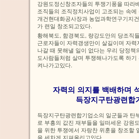
강원도정신창조자들의 투쟁기풍을 따라배
조직들의 조직정치사업이 고조되는 속에
개건현대화공사장과 농업과학연구기지건
가 련일 창조되고있다.
황해북도, 함경북도, 량강도안의 당조직
근로자들이 자력갱생만이 살길이며 자력
나갈 때 못해낼 일이 없다는 우리 당정책
도사람들처럼 살며 투쟁해나가도록 하기
켜나가고있다.
자력의 의지를 백배하며 
득장지구탄광련합
득장지구탄광련합기업소의 일군들과 탄부
로 부흥의 값진 재부들을 일떠세운 강
을 위한 투쟁에서 자랑찬 위훈을 창조할 
을 세차게 지펴올리고있다.