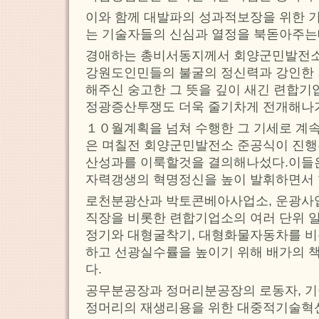
이와 함께 대발파의 성과적보장을 위한 
는 기술자들의 신심과 열정을 북돋아주는
경애하는 총비서동지께서 회양군민발전소
강원도인민들의 불굴의 정신력과 강인한 
해주신 숭고한 그 뜻을 깊이 새긴 련합
정광증산투쟁도 더욱 줄기차게 전개해나
１０월계획을 넘쳐 수행한 그 기세로 계
은 며칠전 회양군민발전소 준공식이 진행된
산성과를 이룩할것을 결의해나섰다.이들
자력갱생의 혁명정신을 높이 발휘하면서 
로천분광산과 박토콘베아사업소, 운광사
직장을 비롯한 련합기업소의 여러 단위 
정기와 대형굴착기, 대형화물자동차를 비
하고 선광실수률을 높이기 위해 배가의 
다.
공무분공장과 정머리분공장의 로동자, 
정머리의 재생리용을 위한 대중적기술혁