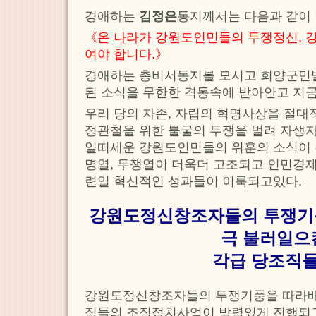
경애하는
김정은
동지께서는 다음과 같이
《온 나라가 강원도인민들의 투쟁정신, 
여야 합니다.》
경애하는 총비서동지를 모시고 회양군민
된 소식을 무한한 격동속에 받아안고 지금
우리 당의 자존, 자립의 혁명사상을 절대
정관철을 위한 불굴의 투쟁을 벌려 자생
일떠세운 강원도인민들의 위훈의 소식이 
명열, 투쟁열이 더욱더 고조되고 인민경제
련일 혁신적인 성과들이 이룩되고있다.
강원도정신창조자들의 투쟁기
극 불러일으
각급 당조직
강원도정신창조자들의 투쟁기풍을 따라배
직들의 조직정치사업이 박력있게 진행되