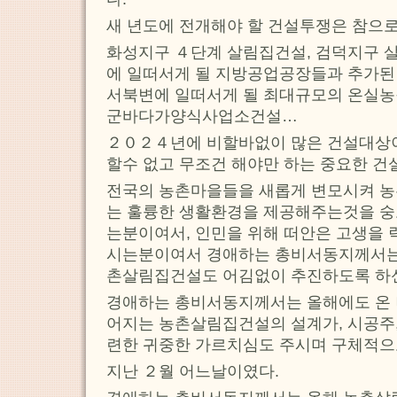
새 년도에 전개해야 할 건설투쟁은 참으로
화성지구 ４단계 살림집건설, 검덕지구 살
에 일떠서게 될 지방공업공장들과 추가된
서북변에 일떠서게 될 최대규모의 온실농
군바다가양식사업소건설…
２０２４년에 비할바없이 많은 건설대상이
할수 없고 무조건 해야만 하는 중요한 
전국의 농촌마을들을 새롭게 변모시켜 
는 훌륭한 생활환경을 제공해주는것을 
는분이여서, 인민을 위해 떠안은 고생을 
시는분이여서 경애하는 총비서동지께서는 
촌살림집건설도 어김없이 추진하도록 하
경애하는 총비서동지께서는 올해에도 온 
어지는 농촌살림집건설의 설계가, 시공주,
련한 귀중한 가르치심도 주시며 구체적으
지난 ２월 어느날이였다.