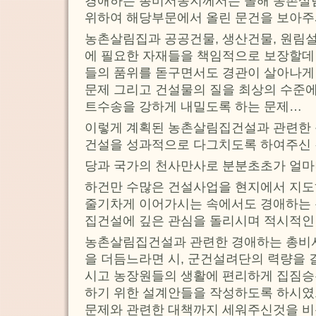
경애하는 총비서동지께서는 올해 농촌살
위하여 해당부문에서 올린 문건을 보아주
농촌살림집과 공공건물, 생산건물, 원림설
에 필요한 자재들을 책임적으로 보장할데 
들의 품위를 돋구면서도 경관이 살아나게
문제 그리고 건설물의 질을 최상의 수준
트수송을 강하게 내밀도록 하는 문제…
이렇게 계획된 농촌살림집건설과 관련한
건설을 성과적으로 다그치도록 하여주신
당과 국가의 천사만사로 분분초초가 얼마
하건만 수많은 건설사업을 현지에서 지도
줄기차게 이어가시는 속에서도 경애하는
집건설에 깊은 관심을 돌리시며 적시적인
농촌살림집건설과 관련한 경애하는 총비
을 더듬느라면 시, 군건설려단의 력량을
시고 농장원들의 생활에 편리하게 집짐
하기 위한 설계안들을 작성하도록 하시였
문제와 관련한 대책까지 세워주신것을 비