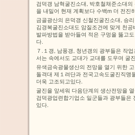
검덕갱 남혁굴진소대, 박호철채준소대의 
을 내밀어 현재 계획보다 수백m 더 전진
금골광산의 은덕갱 신철진굴진소대, 승
김경복굴진소대도 암질조건에 맞게 천공
발파방법을 받아들여 적은 구멍을 뚫고도
다.
７.１갱, 남풍갱, 청년갱의 광부들은 작
서는 속에서도 교대가 교대를 도우며 굴
유색금속광물생산의 전망을 열기 위한 
돌격대 제１려단과 전국고속도굴진직맹
더욱 고조되고있다.
굴진을 앞세워 다음단계의 생산전망을 열
검덕광업련합기업소 일군들과 광부들은 
있다.