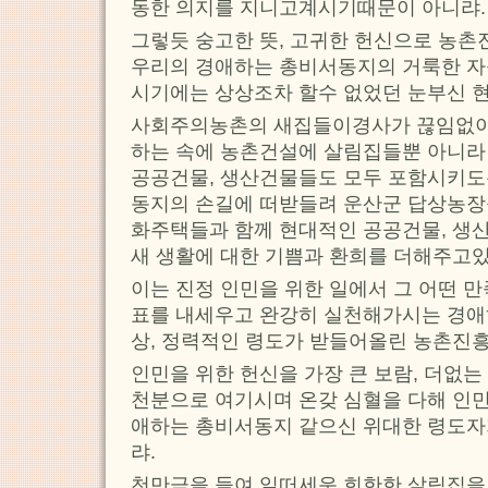
동한 의지를 지니고계시기때문이 아니랴.
그렇듯 숭고한 뜻, 고귀한 헌신으로 농촌
우리의 경애하는 총비서동지의 거룩한 자
시기에는 상상조차 할수 없었던 눈부신 
사회주의농촌의 새집들이경사가 끊임없이
하는 속에 농촌건설에 살림집들뿐 아니라
공공건물, 생산건물들도 모두 포함시키도
동지의 손길에 떠받들려 운산군 답상농장
화주택들과 함께 현대적인 공공건물, 생
새 생활에 대한 기쁨과 환희를 더해주고있
이는 진정 인민을 위한 일에서 그 어떤 
표를 내세우고 완강히 실천해가시는 경애
상, 정력적인 령도가 받들어올린 농촌진
인민을 위한 헌신을 가장 큰 보람, 더없는
천분으로 여기시며 온갖 심혈을 다해 인
애하는 총비서동지 같으신 위대한 령도자가
랴.
천만금을 들여 일떠세운 희한한 살림집을