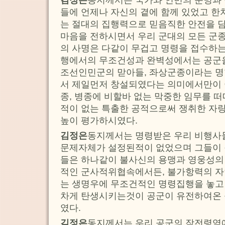
들에 언제나 자신의 곁에 함께 있었고 한
는 절대의 집행력으로 믿음직한 안전을 
마음을 전하시면서 우리 군대의 모든 군종
의 사명은 다같이 무겁고 명령을 접수하
행에서의 무조건성과 완벽성에서는 공군을
조선인민군의 맏아들, 좌상군종이라는 
서 제일먼저 창설되였다는 의미에서만이 
종, 병종에 비할바 없는 막중한 임무를 
적이 없는 특출한 공적으로써 쟁취한 자
높이 평가하시였다.
김정은
동지께서는 명령받은 우리 비행사
문제자체가 설정된적이 없었으며 그들이
들은 하나같이 불사신의 용맹과 영웅성의
적인 군사적위협속에서든, 불가항력의 
는 생명우에 무조건적인 명령집행을 놓고
차게 탄생시키는것이 공군이 유전하여온
였다.
김정은
동지께서는 우리 공군의 작전령역에