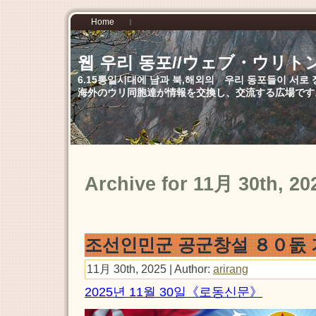
Home
웹 우리 동포//ウェブ・ウリト
6.15통일시대에 남과 북,해외의 우리 동포들이 서
海外のウリ同胞達が情報を交換し、交流する広場です
Archive for 11月 30th, 20
조선인민군 공군창설 ８０돐 
11月 30th, 2025 | Author:
arirang
2025년 11월 30일《로동신문》