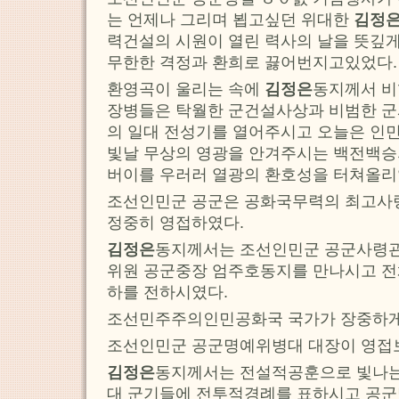
는 언제나 그리며 뵙고싶던 위대한
김정
력건설의 시원이 열린 력사의 날을 뜻깊
무한한 격정과 환희로 끓어번지고있었다.
환영곡이 울리는 속에
김정은
동지께서 비
장병들은 탁월한 군건설사상과 비범한 
의 일대 전성기를 열어주시고 오늘은 인
빛날 무상의 영광을 안겨주시는 백전백승의
버이를 우러러 열광의 환호성을 터쳐올리
조선인민군 공군은 공화국무력의 최고사
정중히 영접하였다.
김정은
동지께서는 조선인민군 공군사령관
위원 공군중장 엄주호동지를 만나시고 전
하를 전하시였다.
조선민주주의인민공화국 국가가 장중하게
조선인민군 공군명예위병대 대장이 영접
김정은
동지께서는 전설적공훈으로 빛나는
대 군기들에 전투적경례를 표하시고 공