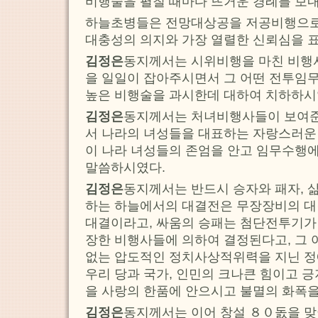
비행술을 펼칠 때마다 뜨거운 경례를 보
하늘초병들은 전망대상공을 저공비행으
대충성의 의지와 가장 열렬한 신뢰심을 
김정은
동지께서는 시위비행을 마친 비행
을 일일이 잡아주시면서 그 어떤 전투임
높은 비행술을 과시한데 대하여 치하하시
김정은
동지께서는 처녀비행사들이 보여준
서 나라의 녀성들을 대표하는 자랑스러운 
이 나라 녀성들의 존엄을 안고 임무수행
말씀하시였다.
김정은
동지께서는 반드시 승자와 패자, 
하는 하늘에서의 대결전은 무장장비의 대
대결이라고, 싸움의 승패는 첨단전투기가
장한 비행사들에 의하여 결정된다고, 그 
없는 압도적인 정치사상적위력을 지닌 
우리 당과 국가, 인민의 크나큰 힘이고 
을 사랑의 한품에 안으시고 불멸의 화폭을
김정은
동지께서는 이어 창설 ８０돐을 