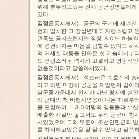
위해 분투하고있는 전체 공군장병들에게 
였다.
김정은
동지께서는 공군의 군기에 새겨진
건과 일치한 그 창설년대도 자랑스럽고
관록도 긍지스럽지만 장장 ８０년 하늘길
에 경건해지는 마음을 금할수 없다고 하시
의 거세찬 태동을 안아온 첫 기슭에서부
도 영광스러운 력사와 고결하고 영웅적인
없을것이라고 말씀하시였다.
김정은
동지께서는 성스러운 수호전의 승
라고 하면 마땅히 공군을 제일먼저 꼽아
삼군종가운데서 전시가 아닌 평시에 실전
리 군대의 첫 비행사영웅이 나온 때로부
을 포함하여 １３０여명의 영웅들과 수십
배출한 사실만 놓고서도 우리 공군이 항
서있었으며 그의 무훈이 조선인민군의 발
를 차지하고있음을 잘 알수 있다고 말씀
김정은
동지께서는 국가와 인민의 운명과