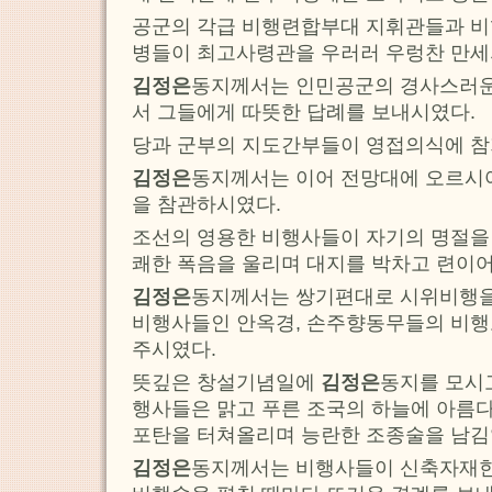
공군의 각급 비행련합부대 지휘관들과 비
병들이 최고사령관을 우러러 우렁찬 만세
김정은
동지께서는 인민공군의 경사스러운
서 그들에게 따뜻한 답례를 보내시였다.
당과 군부의 지도간부들이 영접의식에 참
김정은
동지께서는 이어 전망대에 오르시
을 참관하시였다.
조선의 영용한 비행사들이 자기의 명절을
쾌한 폭음을 울리며 대지를 박차고 련이어
김정은
동지께서는 쌍기편대로 시위비행을
비행사들인 안옥경, 손주향동무들의 비행
주시였다.
뜻깊은 창설기념일에
김정은
동지를 모시
행사들은 맑고 푸른 조국의 하늘에 아름
포탄을 터쳐올리며 능란한 조종술을 남김
김정은
동지께서는 비행사들이 신축자재한