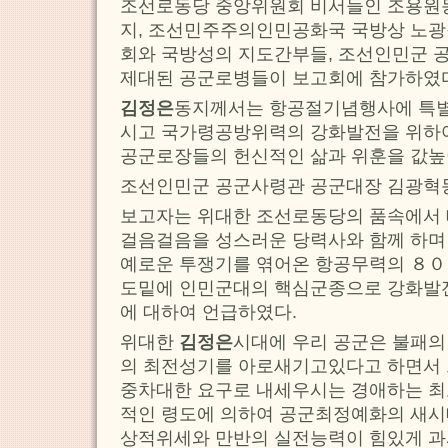
조선로동당 중앙위원회 비서들인 조용원동
지, 조선민주주의인민공화국 국방상 노
회와 국방성의 지도간부들, 조선인민군 공
제대된 공군로병들이 보고회에 참가하였
김정은
동지께서는 항공절기념행사에 특
시고 국가령공방위력의 강화발전을 위하여
공군로장들의 헌신적인 삶과 위훈을 값높
조선인민군 공군사령관 공군대장 김광혁
보고자는 위대한 조선로동당의 품속에서 
걸음걸음을 성스러운 당력사와 함께 하며 
예로운 투쟁기를 엮어온 항공무력의 ８０
도밑에 인민군대의 핵심군종으로 강화발
에 대하여 언급하였다.
위대한
김정은
시대에 우리 공군은 불패의
의 최전성기를 아로새기고있다고 하면서
중차대한 요구로 내세우시는 경애하는 
적인 령도에 의하여 공군최정예화의 새시
상적위세와 만반의 실전능력이 힘있게 