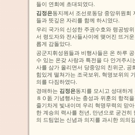
들이 연회에 초대되였다.
김정은
동지께서 조선로동당 중앙위원회 
들과 뜻깊은 자리를 함께 하시였다.
우리 국가의 신성한 주권수호와 령공방
서 령도자와 전사들사이에 맺어진 뜨거운
롭게 감돌았다.
공군지휘성원들과 비행사들은 온 하루 공
수 있는 온갖 사랑과 특전을 다 안겨주시
사를 삼가 올리면서 당중앙의 친위군, 
힘있게 떨쳐가는 조국보위, 혁명보위의 가
의를 다짐하였다.
경애하는
김정은
동지를 모시고 성대하게
８０돐 기념행사는 충성과 위훈의 항적을
줄기차게 빛내이며 우리 혁명무력의 맏
한 계승의 력사를 천년, 만년으로 굳건
의 드팀없는 신념과 의지를 과시한 의의깊