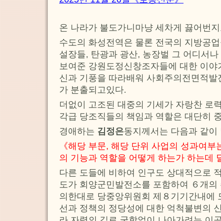
온 나라가 불도가니마냥 세차게 끓어번지
수도의 화성전역은 물론 전국의 지방공
설장들, 탄광과 광산, 농장벌 그 어디서나
보여준 강원도정신창조자들에 대한 이야
신과 기풍을 따라배워 사회주의전면적발
가 분출되고있다.
더없이 고조된 대중의 기세가 자랑찬 로
각급 당조직들의 책임과 역할은 대단히 
경애하는
김정은
동지께서는 다음과 같이
《해당 부문, 해당 단위 사업의 성과여부
의 기능과 역할을 어떻게 하는가 하는데
다른 도들에 비하여 인구도 상대적으로 
도가 회양군민발전소를 포함하여 ６개의
의한대로 당중앙위원회 제８기기간내에 모
선과 정책의 정당성에 대한 억척불변의 신
라 자력의 길로 굴함없이 나아가려는 이