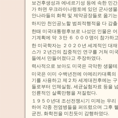
보건후생성과 에네르기성 등에 속한 민
가 하면 우크라이나령토에 있던 군사생
안나라들의 화학 및 제약공장들로 옮기는
하지만 천인공노할 범죄적행적을 다 감출
한때 미국대통령후보로 나섰던 인물은 어
기계획에 약 ３만 ６ ０００명이 참가하
한 미국학자는 ２０２０년 세계적인 대
스가 ２년간의 집중적인 연구를 거쳐 미
들에서 만들어졌다고 주장하였다.
력사적으로 보아도 미국은 극악한 생물
미국은 이미 수백년전에 아메리카대륙의
기를 사용하고 제２차 세계대전후에는 
들로부터 인체실험, 세균실험자료 등을 
인륜적인 살륙만행을 저질렀다.
１９５０년대 조선전쟁시기 미제는 우리 
하여 각종 전염병들을 퍼뜨렸으며 그후 윁
균전, 화학전을 미친듯이 감행하였다.