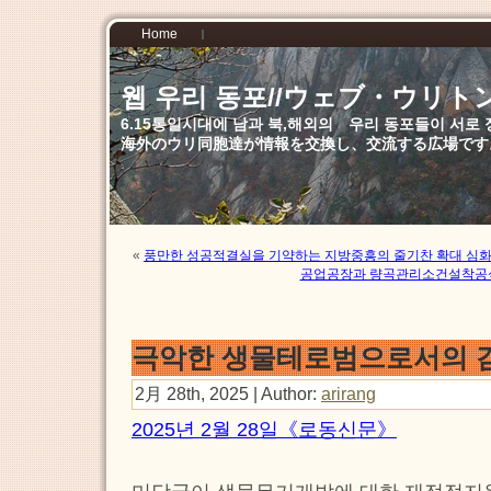
Home
웹 우리 동포//ウェブ・ウリト
6.15통일시대에 남과 북,해외의 우리 동포들이 서
海外のウリ同胞達が情報を交換し、交流する広場です
«
풍만한 성공적결실을 기약하는 지방중흥의 줄기찬 확대 심화
공업공장과 량곡관리소건설착공식
극악한 생물테로범으로서의 
2月 28th, 2025 | Author:
arirang
2025년 2월 28일《로동신문》