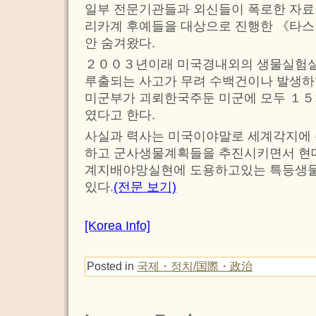
일부 전문기관들과 외신들이 폭로한 자료
리카계 후예들을 대상으로 진행한 《타
안 숨겨왔다.
２００３년이래 미국경내외의 생물실험
루출되는 사고가 무려 수백건이나 발생
미군부가 괴뢰한국주둔 미군에 모두 １５
였다고 한다.
사실과 력사는 미국이야말로 세계각지에
하고 군사생물계획들을 추진시키면서 현
계지배야망실현에 도용하고있는 특등생
있다.
(전문 보기)
[Korea Info]
Posted in
국제・정치/国際・政治