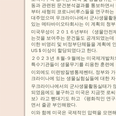
동과 관련된 문건분석결과를 통보하면서
부터 새형의 코로나비루스들을 연구하는
대주었으며 우크라이나에서 군사생물활
있는 메타바이오타회사는 이 계획의 청부
미국무성이 ２０１６년부터 《생물안전
는것을 보여주는 문건들도 공개되였는데 
이한 비영리 및 비정부단체들을 계획에 
US＄이상이 할당되였다고 한다.
２０２３년 ８월-９월에는 미국제개발처
특수기관들이 생물무기를 리용한 훈련에 
이외에도 미련방질병통제쎈터, 정부와 가
크라이나에 있는 생물실험실들에 대한 자
우크라이나에서의 군사생물활동실태가 많
되였음에도 불구하고 미국은 지금껏 로씨
보》라고 뻗대기도 하고 《평화적인 연
면서 줄곧 부인해왔다.
이와 함께 미국은 국제적인 압력을 모면