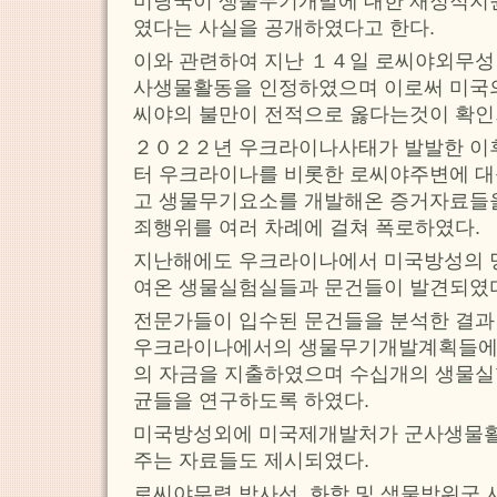
미당국이 생물무기개발에 대한 재정적지
였다는 사실을 공개하였다고 한다.
이와 관련하여 지난 １４일 로씨야외무성
사생물활동을 인정하였으며 이로써 미국
씨야의 불만이 전적으로 옳다는것이 확인
２０２２년 우크라이나사태가 발발한 이
터 우크라이나를 비롯한 로씨야주변에 
고 생물무기요소를 개발해온 증거자료들을
죄행위를 여러 차례에 걸쳐 폭로하였다.
지난해에도 우크라이나에서 미국방성의 
여온 생물실험실들과 문건들이 발견되였
전문가들이 입수된 문건들을 분석한 결
우크라이나에서의 생물무기개발계획들에 
의 자금을 지출하였으며 수십개의 생물실
균들을 연구하도록 하였다.
미국방성외에 미국제개발처가 군사생물
주는 자료들도 제시되였다.
로씨야무력 방사선, 화학 및 생물방위군