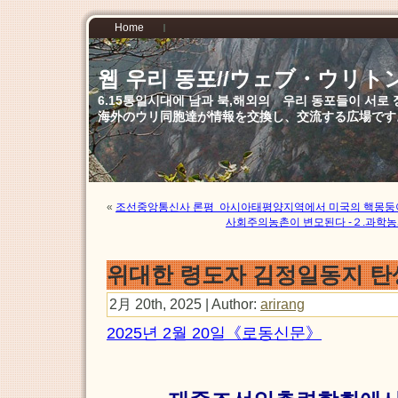
Home
웹 우리 동포//ウェブ・ウリト
6.15통일시대에 남과 북,해외의 우리 동포들이 서
海外のウリ同胞達が情報を交換し、交流する広場です
«
조선중앙통신사 론평 아시아태평양지역에서 미국의 핵몽둥이
사회주의농촌이 변모된다 -２.과학농
위대한 령도자 김정일동지 탄
2月 20th, 2025 | Author:
arirang
2025년 2월 20일《로동신문》