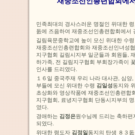
재중조선인총련합회에서
민족최대의 경사스러운 명절인 위대한 
돐에 즈음하여 재중조선인총련합회에서 
길림육문중학교에 높이 모신 위대한 수
재중조선인총련합회와 재중조선인녀성협
지구협회 길림시지부 일군들과 회원들,
하가족, 전 길림지구협회 부회장가족이 
인사를 드리였다.
１６일 중국주재 우리 나라 대사관, 심양,
부들에 모신 위대한 수령
김일성
동지와 
초상화와 영상작품에 재중조선인총련합
지구협회, 료녕지구협회 단동시지부의 명
였다.
경애하는
김정은
원수님께 드리는 축하편
되였다.
위대한 령도자
김정일
동지의 탄생 ８３