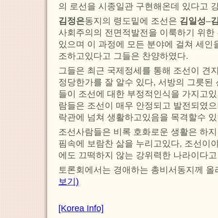
의 로선을 시종일관 구현해온데 있다고 
김정은
동지의 령도밑에 조선은
김일성
–
사회주의의 전면적발전을 이룩하기 위한
있으며 이 과정에 모든 분야에 걸쳐 세인
조하고있다고 그들은 찬양하였다.
그들은 최근 국제정세를 통해 조선이 견
정당한가를 잘 알수 있다, 서방의 그릇된
들이 조선에 대한 부정적인식을 가지고있지
람들은 조선이 매우 안정되고 발전되였으
락관에 넘쳐 생활하고있음을 목격할수 있
조선사람들은 비록 호화로운 생활은 하지
핌속에 보람찬 삶을 누리고있다, 조선이야
에도 끄떡하지 않는 강위력한 나라이다고
토론회에서는 경애하는 총비서동지께 올
보기)
[Korea Info]