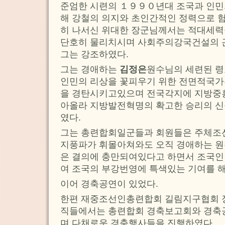
준엄한 시련의 １９９０년대 조국과 인민
해 강철의 의지와 초인간적인 정력으로 
히 나서신 위대한 장군님께서는 적대세력
단호히 물리치시며 사회주의강국건설의
그는 강조하였다.
그는 경애하는
김정은
원수님의 세련된 
인민의 리상을 꽃피우기 위한 전면적국가
을 경탄시키고있으며 전국각지에 지방중흥
아올라 지방발전혁명의 확고한 승리의 
였다.
그는 총련합회일군들과 회원들은 주체조선
지풍파가 휘몰아쳐와도 오직 경애하는 원
은 결의에 충만되여있다고 하면서 조국인
여 조국의 부강번영에 특색있는 기여를 
이어 경축공연이 있었다.
한편 재중조선인총련합회 길림지구협회 
직들에서는 총련합회 경축보고회와 경축
며 다채로운 경축행사들을 진행하였다.