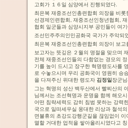
고회가 １６일 심양에서 진행되였다.
최은복 재중조선인총련합회 의장을 비롯
선경제인련합회, 재중조선인청년협회, 
협회 일군들과 심양시지부 공민들이 여기
조선민주주의인민공화국 국가가 주악되였
최은복 재중조선인총련합회 의장이 보고를
보고자는 뜻깊은 ２월의 명절을 맞으며
전체 재중조선인들의 다함없는 경모의 정
기를 높이 드시고 장구한 혁명령도사를
로 수놓으시며 우리 공화국이 영원히 승
을 다져주신 위대한 령도자
김정일
장군님
그는 혁명의 성산 백두산에서 빨찌산의 
님께서는 조선혁명과 운명을 함께 해오시는
어떤 침략세력도 감히 침범 못하는 강력
국으로 일떠세우실 웅대한 리상과 철석의
면불휴의 초강도강행군길을 끊임없이 이
멸할 거대한 업적을 쌓아올리시였다고 칭