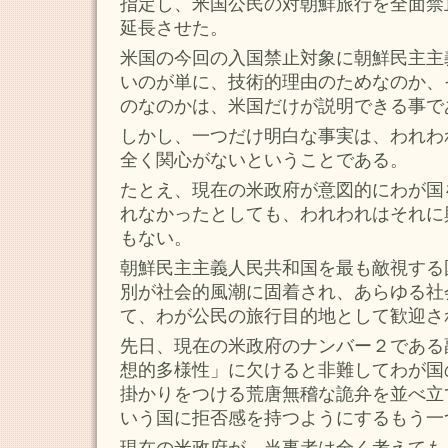
指定し、米国公民の対朝鮮旅行を全面禁
延長させた。
米国の今回の入国禁止対象に朝鮮民主主
いのが単に、技術的理由のためなのか、
のなのかは、米国だけが説明できる事で
しかし、一つだけ明白な事実は、われわ
全く関心がないということである。
たとえ、現在の米政府が意図的にわが国
れなかったとしても、われわれはそれに
もない。
朝鮮民主主義人民共和国を最も敵視する
別が社会的風潮に固着され、あらゆる社
て、わが公民の旅行目的地として歓迎さ
先日、現在の米政府のナンバー２である
想的多様性」に欠けると非難してわが国
掛かりをつける荒唐無稽な詭弁を並べ立
いう国に拒否感を持つようにするもう一
現在の米政府が、当事者は全く考えても