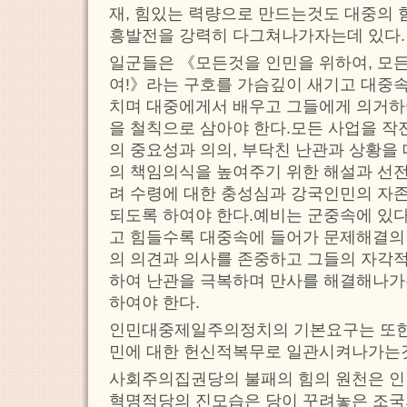
재, 힘있는 력량으로 만드는것도 대중의 
흥발전을 강력히 다그쳐나가자는데 있다.
일군들은 《모든것을 인민을 위하여, 모
여!》라는 구호를 가슴깊이 새기고 대중속
치며 대중에게서 배우고 그들에게 의거하
을 철칙으로 삼아야 한다.모든 사업을 작
의 중요성과 의의, 부닥친 난관과 상황을
의 책임의식을 높여주기 위한 해설과 선전
려 수령에 대한 충성심과 강국인민의 자존
되도록 하여야 한다.예비는 군중속에 있
고 힘들수록 대중속에 들어가 문제해결의
의 의견과 의사를 존중하고 그들의 자각
하여 난관을 극복하며 만사를 해결해나가
하여야 한다.
인민대중제일주의정치의 기본요구는 또한 
민에 대한 헌신적복무로 일관시켜나가는
사회주의집권당의 불패의 힘의 원천은 인
혁명적당의 진모습은 당이 꾸려놓은 조국