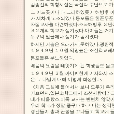
김종진의 학창시절은 곡절과 수난으로 가
그 어느곳이나 다 그러하였듯이 해방후
가 세차게 고조되였다.동포들은 한푼두푼 
자집교사를 마련하였다.조국해방후 ３년
３２개의 학교가 생겨났다.아이들은 거기에
누구의 얼굴에나 생기가 넘치였다.
하지만 기쁨은 오래가지 못하였다.광란적
１９４９년 １０월 악명높은 조선학교페
동포들은 분노하였다.
배움의 요람을 빼앗기게 된 학생들도 들
１９４９년 ３월 아이찌현에 이사와서 
은 그 나날에 대해 이렇게 회상한다.
《처음 교실에 들어서서 보니 모두가 우
기쁘던지.일본소학교에서 조선사람이라고
때가 떠올랐소.비록 교사는 변변치 않았
우리 학교가 정말 좋구나 하고 나는 생각
경관들이 총과 곤봉을 꼬나들고 학교에 