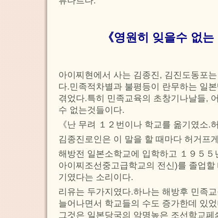
류다르다.
《영원히 잊을수 없는
아이찌현에서 사는 김종진, 김진도동포는
다.민족적차별과 불평등이 란무하는 일본
겪었다.특히 민족교육의 초창기나날들, 어
수 없는것들이다.
《난 무려 １２번이나 학교를 옮기였소.허
김종진로인은 이 말을 할 때마다 허거프게
해방전 일본소학교에 입학하고 １９５５
아이찌조선중고급학교의 전신)를 졸업할 
기였다는 소리이다.
리유는 두가지였다.하나는 해방후 민족교
늘어나면서 학교들의 수도 증가한데 있었
그것은 일본당국의 악명높은 조선학교페