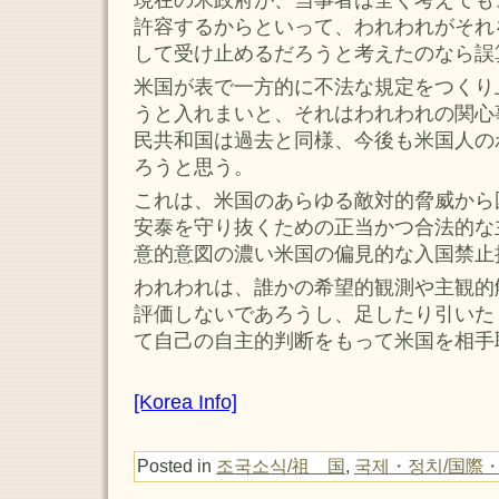
許容するからといって、われわれがそれ
して受け止めるだろうと考えたのなら誤
米国が表で一方的に不法な規定をつくり
うと入れまいと、それはわれわれの関心
民共和国は過去と同様、今後も米国人の
ろうと思う。
これは、米国のあらゆる敵対的脅威から
安泰を守り抜くための正当かつ合法的な
意的意図の濃い米国の偏見的な入国禁止
われわれは、誰かの希望的観測や主観的
評価しないであろうし、足したり引いた
て自己の自主的判断をもって米国を相手
[Korea Info]
Posted in
조국소식/祖 国
,
국제・정치/国際