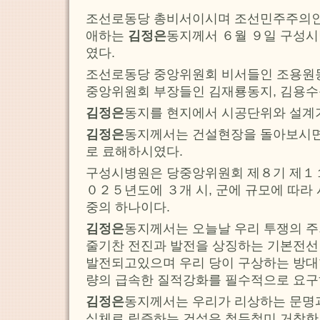
조선로동당 총비서이시며 조선민주주의
애하는
김정은
동지께서 ６월 ９일 구성
였다.
조선로동당 중앙위원회 비서들인 조용원동
중앙위원회 부장들인 김재룡동지, 김용수
김정은
동지를 현지에서 시공단위와 설계
김정은
동지께서는 건설현장을 돌아보시
로 료해하시였다.
구성시병원은 당중앙위원회 제８기 제１
０２５년도에 ３개 시, 군에 규모에 따라
중의 하나이다.
김정은
동지께서는 오늘날 우리 투쟁의 주
줄기찬 전진과 발전을 상징하는 기본전선
발전되고있으며 우리 당이 구상하는 방대
량의 급속한 질적강화를 필수적으로 요
김정은
동지께서는 우리가 리상하는 문명
실체로 립증하는 건설은 철두철미 거창한