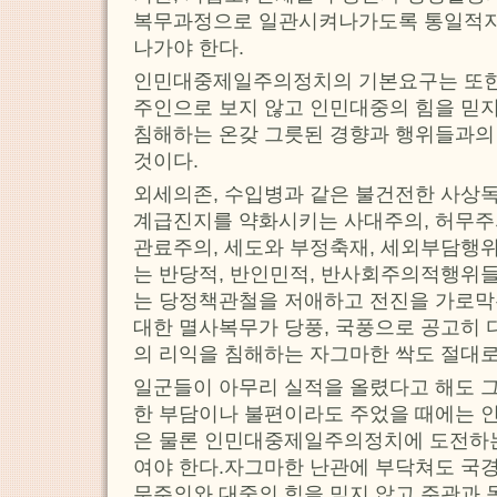
복무과정으로 일관시켜나가도록 통일적지
나가야 한다.
인민대중제일주의정치의 기본요구는 또한
주인으로 보지 않고 인민대중의 힘을 믿
침해하는 온갖 그릇된 경향과 행위들과의
것이다.
외세의존, 수입병과 같은 불건전한 사상
계급진지를 약화시키는 사대주의, 허무주
관료주의, 세도와 부정축재, 세외부담행
는 반당적, 반인민적, 반사회주의적행위들
는 당정책관철을 저애하고 전진을 가로막
대한 멸사복무가 당풍, 국풍으로 공고히 
의 리익을 침해하는 자그마한 싹도 절대로
일군들이 아무리 실적을 올렸다고 해도 
한 부담이나 불편이라도 주었을 때에는 
은 물론 인민대중제일주의정치에 도전하는
여야 한다.자그마한 난관에 부닥쳐도 국경
무주의와 대중의 힘을 믿지 않고 주관과 