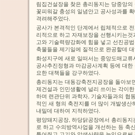
림집건설장을 찾은 총리동지는 당중앙의 
꽃피워갈 충성의 일념안고 공사성과를 
격려해주었다.
공사가 본격적인 단계에서 립체적으로 전
리적으로 하고 자재보장을 선행시키는것
고와 기술력량강화에 힘을 넣고 선진공법
축물들을 제기일에 질적으로 완공할데 대
화성지구에 새로 일떠서는 중앙도매교
공사추진정형과 마감공사계획 등에 대한 
요한 대책들을 강구하였다.
총리동지는 대동강축전지공장을 돌아보면
제건설과 인민생활에 널리 쓰이는 각이한
하며 련관단위 과학자, 기술자들과의 협
적인 새 형의 축전지를 더 많이 개발생산
내밀데 대하여 지적하였다.
평양돼지공장, 하당닭공장에서 총리동지
로 하고 수의방역사업을 개선하는 등 축
틀어쥐고 고기와 알생산량을 늘임으로써