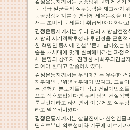
김정은
동지께서는 당중앙위원회 제８기
문 각급 일군들의 실무능력을 제고하기 위
능공양성체계를 정연하게 세우는것을 비
서는 초미의 문제들이 취급되여야 한다고
김정은
동지께서는 우리 당의 지방발전정
지방의 세기적락후성과 후진성을 근원적으
한 혁명인 동시에 건설부문에 남아있는 낡
술을 새시대에 맞게 변혁해나가는 과정으로
새 문명의 창조자, 진정한 사회주의건설
되여야 한다고 말씀하시였다.
김정은
동지께서는 우리에게는 우수한 건
자부대인 근위영웅부대가 있다고, 그들이
든 경험과 본보기들이 각급 건설기업소
으로 적용도입된다면 우리 당의 건설정책
룩될것이라고 하시면서 이 문제도 실무강
라고 말씀하시였다.
김정은
동지께서는 살림집이나 산업건물과
단으로부터 의료설비와 기구에 이르기까