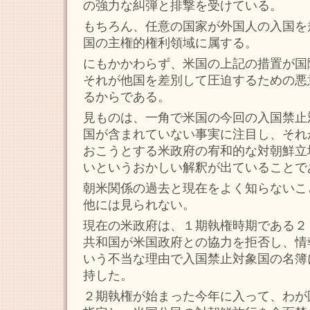
の強力な糾弾と排撃を受けている。
もちろん、任意の国家が外国人の入国を
国の主権的権利領域に属する。
にもかかわらず、米国の上記の措置が国
それが他国を差別して圧迫するための悪
るからである。
見ものは、一角で米国の今回の入国禁止
国が含まれていない事実に注目し、それ
おこうとする米政府の宥和的な対朝鮮立
いというおかしい解釈が出ていることで
朝米関係の過去と現在をよく知らないこ
他には見られない。
現在の米政府は、１期執権時期である２
共和国が米国政府との協力を拒否し、情
いう不当な理由で入国禁止対象国の名簿
持した。
２期執権が始まった今年に入って、わが