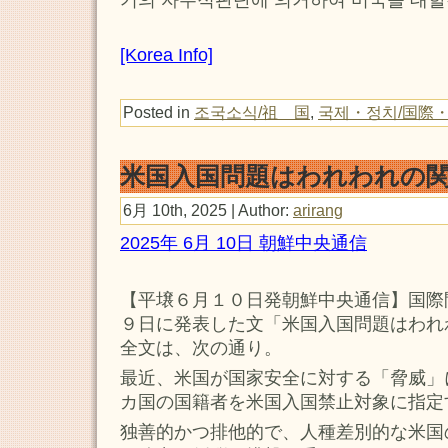
[Korea Info]
Posted in
조국소식/祖 国
,
국제・정치/国際
米国入国問題はわれわれの
6月 10th, 2025 | Author:
arirang
2025年 6月 10日 朝鮮中央通信
【平壌６月１０日発朝鮮中央通信】国際
９日に発表した文「米国入国問題はわれ
全文は、次の通り。
最近、米国が国家安全に対する「脅威」
カ国の国籍者を米国入国禁止対象に指定
独善的かつ排他的で、人種差別的な米国