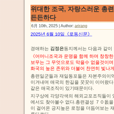
위대한 조국, 자랑스러운 총련
든든하다
6月 10th, 2025 | Author:
arirang
2025년 6월 10일《로동신문》
경애하는
김정은
동지께서는 다음과 같이
《어머니조국과 운명을 함께 하며 창창한
보무는 그 무엇으로도 막을수 없을것이며 
화국의 높은 존위와 더불어 찬연히 빛나
총련일군들과 재일동포들은 자본주의이역
이겨내며 애국의 한길을 꿋꿋이 이어왔다
같은 애국조직이 있기때문이다.
지구상에 각양각색의 해외교포조직들이 있
에서도 찾아볼수 없다.총련결성 ７０돐을
이 걸어온 긍지높은 로정을 더듬어보는 