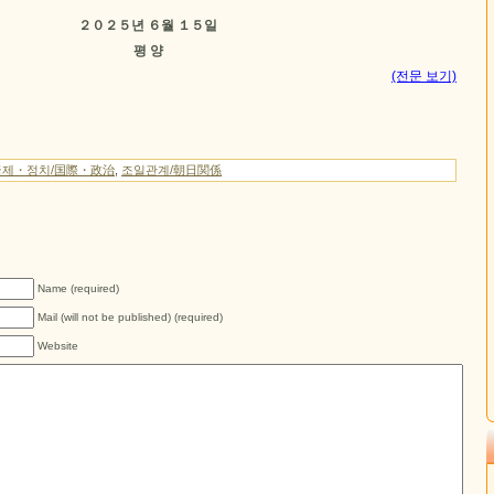
２０２５년 ６월 １５일
평 양
(전문 보기)
국제・정치/国際・政治
,
조일관계/朝日関係
Name (required)
Mail (will not be published) (required)
Website