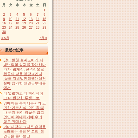
月
火
水
木
金
土
日
1
2
3
4
5
6
7
8
9
10
11
12
13
14
15
16
17
18
19
20
21
22
23
24
25
26
27
28
29
30
« 5月
7月 »
最近の記事
당이 펼친 설계도따라 지
방변혁의 성과를 확대해나
가자 립체전, 전격전으로
완공의 날을 앞당겨간다
올해 지방발전정책대상건
설에 참가한 인민군부대들
에서
더 열렬하고 더 혁신적이
고 더 완강한 투쟁으로!
경애하는 총비서동지의 고
귀한 가르치심 인민을 떠
나 우리 당이 있을수 없고
인민이 위대하기에 우리
당도 위대하다
어머니당의 크나큰 은덕을
노래하는 복받은 고장 장
연군을 돌아보고