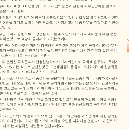
본내에서 패망 ８０년을 맞으며 과거 침략전쟁과 관련하여 수상담화를 발표하
 분분하다고 한다.
 중요한 력사적시점에 정부가 사죄립장을 똑똑히 밝힐것을 요구하고있는 반면
７０년을 계기로 발표한 아베담화로 《사죄외교》에 종지부를 찍었다고 강변하
고있다.
수상이 이와 관련하여 어정쩡한 태도를 취하면서 제２차 세계대전에 대한 검증
발표하는것으로 적당히 굼때려 하고있는것이다.
쟁검증》이라는것은 과거에 감행한 침략전쟁범죄에 대한 검증이 아니라 정부가
제도적문제와 무모한 전쟁에 뛰여들어 민간인피해를 산생시킨 경위와 같은 극히
검증외에 다른 아무것도 아니다.
표와 관련한 국회론의시 현행헌법하에서 《자위관》이 국회에 출두하지 못하게
문제가 있다는 식으로 발언한것은 《전쟁검증》을 통해 《자위대》의 합법화를
 기도를 그대로 드러내놓은것으로 된다.
 그 무슨 《사죄외교의 종결》을 운운하며 《전쟁검증》이니, 《평화국가로서
침발린 타령으로 패망 ８０년을 어물쩍해넘겨보려 하는것은 일제의 만고죄악으
처를 안고있는 우리 공화국과 아시아나라 인민들에 대한 용납할수 없는 우롱이고
에 대한 로골적인 도전이 아닐수 없다.
른 나라와 민족에 대한 침략을 도락으로 일삼으며 인류의 평화와 문명을 무참히
적지 않게 기록되여있지만 집요한 력사외곡과 과거청산회피로 국제적인 지탄의
일본뿐이다.
《과거 침략력사의 총화작》으로 삼으려는 아베담화는 과거범죄에 대한 솔직한
오히려 다음세대에 사죄를 계속해야 하는 숙명을 지워서는 안된다느니, 침략력
다느니 하는 파렴치한 궤변들로 일관되여있다.