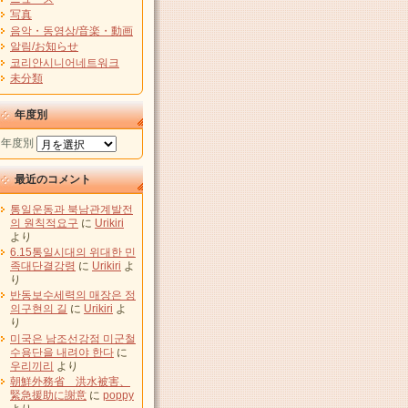
写真
음악・동영상/音楽・動画
알림/お知らせ
코리안시니어네트워크
未分類
年度別
年度別
最近のコメント
통일운동과 북남관계발전
의 원칙적요구
に
Urikiri
より
6.15통일시대의 위대한 민
족대단결강령
に
Urikiri
よ
り
반동보수세력의 매장은 정
의구현의 길
に
Urikiri
よ
り
미국은 남조선강점 미군철
수용단을 내려야 한다
に
우리끼리
より
朝鮮外務省 洪水被害、
緊急援助に謝意
に
poppy