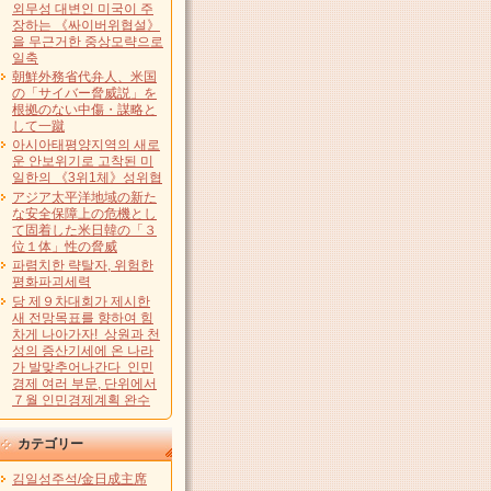
외무성 대변인 미국이 주
장하는 《싸이버위협설》
을 무근거한 중상모략으로
일축
朝鮮外務省代弁人、米国
の「サイバー脅威説」を
根拠のない中傷・謀略と
して一蹴
아시아태평양지역의 새로
운 안보위기로 고착된 미
일한의 《3위1체》성위협
アジア太平洋地域の新た
な安全保障上の危機とし
て固着した米日韓の「３
位１体」性の脅威
파렴치한 략탈자, 위험한
평화파괴세력
당 제９차대회가 제시한
새 전망목표를 향하여 힘
차게 나아가자! 상원과 천
성의 증산기세에 온 나라
가 발맞추어나간다 인민
경제 여러 부문, 단위에서
７월 인민경제계획 완수
カテゴリー
김일성주석/金日成主席