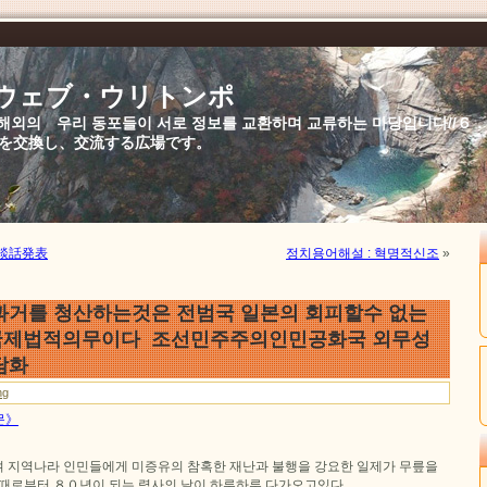
//ウェブ・ウリトンポ
북,해외의 우리 동포들이 서로 정보를 교환하며 교류하는 마당입니다//
を交換し、交流する広場です。
談話発表
정치용어해설 : 혁명적신조
»
과거를 청산하는것은 전범국 일본의 회피할수 없는
국제법적의무이다 조선민주주의인민공화국 외무성
담화
ng
문》
 지역나라 인민들에게 미증유의 참혹한 재난과 불행을 강요한 일제가 무릎을
 때로부터 ８０년이 되는 력사의 날이 하루하루 다가오고있다.