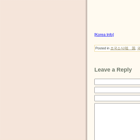
[Korea Info]
Posted in
조국소식/祖 国
,
Leave a Reply