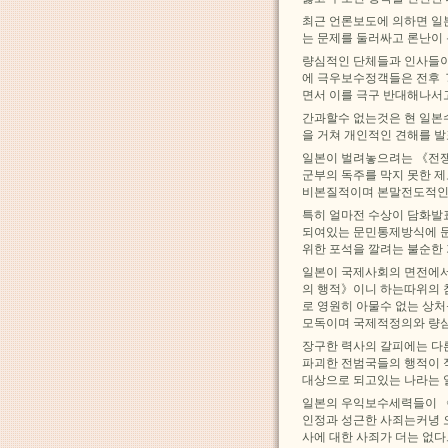
최근 언론보도에 의하면 일
는 문제를 둘러싸고 론난이
량심적인 단체들과 인사들이
에 극우보수정객들은 전후 
면서 이를 극구 반대해나서
간과할수 없는것은 현 일본
을 거쳐 개인적인 견해를 
일본이 벌려놓으려는 《전
군부의 독주를 막지 못한 
비본질적이며 본말전도적인 
특히 얼마전 수상이 담화발
되여있는 문민통제방식에 
위한 포석을 깔려는 불순한
일본이 국제사회의 면전에서
의 행적》이니 하는따위의 
로 영원히 아물수 없는 상
모독이며 국제적정의와 량심
장구한 력사의 갈피에는 다
파괴한 전범국들의 행적이 
대상으로 되고있는 나라는 
일본의 우익보수세력들이 
인정과 성근한 사죄는커녕 
사에 대한 사죄가 더는 없