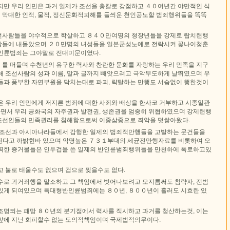
지만 우리 인민은 과거 일제가 조선을 총칼로 강점하고 ４０여년간 야만적인 식
막대한 인적, 물적, 정신문화적피해를 들씌운 천인공노할 범죄행위들을 똑똑
선사람들을 야수적으로 학살하고 ８４０만여명의 청장년들을 강제로 랍치련행
장들에 내몰았으며 ２０만명의 녀성들을 일본군성노예로 전락시켜 꽃나이청춘
인륜범죄는 그야말로 전대미문이였다.
를 떠들며 수천년의 유구한 력사와 찬란한 문화를 자랑하는 우리 민족을 지구
해 조선사람의 성과 이름, 말과 글까지 빼앗으려고 극악무도하게 날뛰였으며 우
들과 풍부한 자연부원을 닥치는대로 파괴, 략탈하는 만행도 서슴없이 행한것이
은 우리 인민에게 저지른 범죄에 대한 사죄와 배상을 한사코 거부하고 시종일관
서 우리 공화국의 자주권과 발전권, 생존권을 엄중히 위협하였으며 강제련행
조선인들의 민족권리를 침해함으로써 이중삼중으로 죄악을 덧쌓아왔다.
 조선과 아시아나라들에서 감행한 일제의 범죄적만행들을 고발하는 문건들을
된다고 까밝힌바 있으며 악명높은 ７３１부대의 세균전만행자료를 비롯하여 오
력한 증거물들은 인두겁을 쓴 일제의 반인륜범죄행위들을 만천하에 폭로하고있
고 불로 태울수도 없으며 검으로 찢을수도 없다.
수로 과거죄행을 말소하고 그 책임에서 벗어나보려고 모지름써도 침략자, 전범
있게 되여있으며 특대형반인륜범죄에는 ８０년, ８００년이 흘러도 시효란 있
조명되는 패망 ８０년의 분기점에서 력사를 직시하고 과거를 청산하는것, 이는
앞에 지닌 회피할수 없는 도의적책임이며 국제법적의무이다.