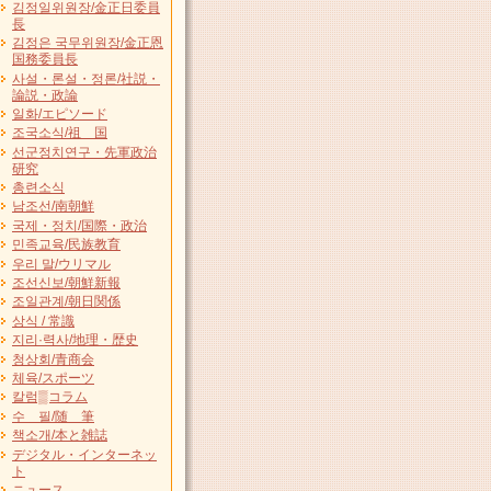
김정일위원장/金正日委員
長
김정은 국무위원장/金正恩
国務委員長
사설・론설・정론/社説・
論説・政論
일화/エピソード
조국소식/祖 国
선군정치연구・先軍政治
研究
총련소식
남조선/南朝鮮
국제・정치/国際・政治
민족교육/民族教育
우리 말/ウリマル
조선신보/朝鮮新報
조일관계/朝日関係
상식 / 常識
지리·력사/地理・歴史
청상회/青商会
체육/スポーツ
칼럼▒コラム
수 필/随 筆
책소개/本と雑誌
デジタル・インターネッ
ト
ニュース