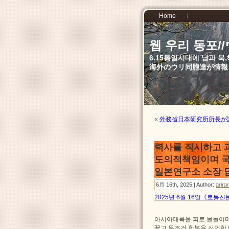
Home
웹 우리 동포
6.15통일시대에 남과 
海外のウリ同胞達が情報
«
外務省日本研究所所長が
력사를 직시하고 
도의적책임이며 
일본연구소 소장 
6月 16th, 2025 | Author:
arira
2025년 6월 16일《로동신
아시아대륙을 피로 물들이며
꿇고 무조건 항복을 선언한