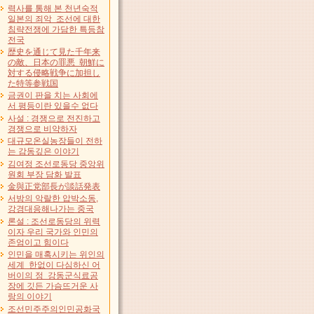
력사를 통해 본 천년숙적
일본의 죄악 조선에 대한
침략전쟁에 가담한 특등참
전국
歴史を通じて見た千年来
の敵、日本の罪悪 朝鮮に
対する侵略戦争に加担し
た特等参戦国
금권이 판을 치는 사회에
서 평등이란 있을수 없다
사설 : 경쟁으로 전진하고
경쟁으로 비약하자
대규모온실농장들이 전하
는 감동깊은 이야기
김여정 조선로동당 중앙위
원회 부장 담화 발표
金與正党部長が談話発表
서방의 악랄한 압박소동,
강경대응해나가는 중국
론설 : 조선로동당의 위력
이자 우리 국가와 인민의
존엄이고 힘이다
인민을 매혹시키는 위인의
세계 한없이 다심하신 어
버이의 정 강동군식료공
장에 깃든 가슴뜨거운 사
랑의 이야기
조선민주주의인민공화국