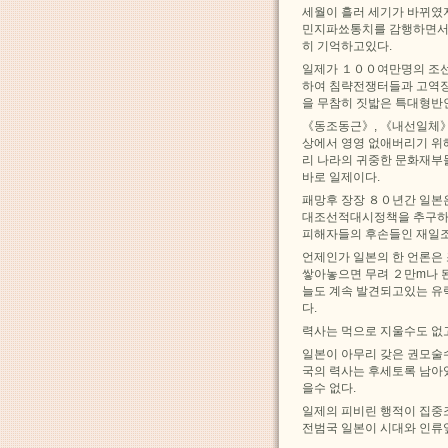
세월이 흘러 세기가 바뀌였
민지파쑈통치를 감행하면서 
히 기억하고있다.
일제가 １００여만명의 조
하여 침략전쟁터들과 고역
을 무참히 짓밟은 특대형반
《동조동근》, 《내선일체》
상에서 영영 없애버리기 위
리 나라의 귀중한 문화재부
바로 일제이다.
패망후 장장 ８０년간 일본
대조선적대시정책을 추구하면
피해자들의 후손들인 재일
언제인가 일본의 한 언론은
쌓아놓으면 무려 ２만m나 
늘도 계속 발견되고있는 유
다.
력사는 먹으로 지울수도 없
일본이 아무리 갖은 권모술
국의 력사는 후세토록 남아
을수 없다.
일제의 피비린 행적이 집중
전범국 일본이 시대와 인류