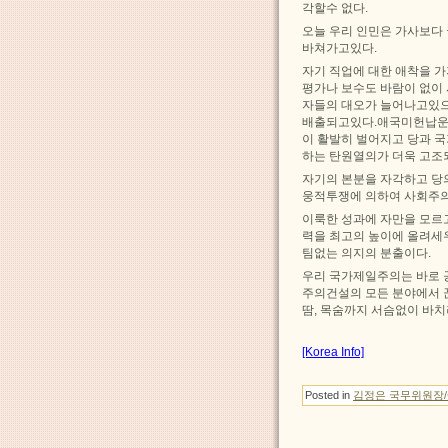
각할수 없다.
오늘 우리 인민은 가사보다
바쳐가고있다.
자기 직업에 대한 애착을 
평가나 보수도 바람이 없이
자들의 대오가 늘어나고있으
배출되고있다.애국미헌납운
이 활발히 벌어지고 당과 
하는 탄원열의가 더욱 고조
자기의 본분을 자각하고 당
웅적투쟁에 의하여 사회주의
이룩한 성과에 자만을 모르
력을 최고의 높이에 올려세
팀없는 의지의 분출이다.
우리 국가제일주의는 바로 
주의건설의 모든 분야에서 
땀, 목숨까지 서슴없이 바
[Korea Info]
Posted in
김정은 국무위원장