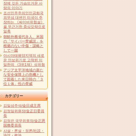
장에 깃든 가슴뜨거운 사
랑의 이야기
조선민주주의인민공화국
외무성 대변인 미국이 주
장하는 《싸이버위협설》
을 무근거한 중상모략으로
일축
朝鮮外務省代弁人、米国
の「サイバー脅威説」を
根拠のない中傷・謀略と
して一蹴
아시아태평양지역의 새로
운 안보위기로 고착된 미
일한의 《3위1체》성위협
アジア太平洋地域の新た
な安全保障上の危機とし
て固着した米日韓の「３
位１体」性の脅威
カテゴリー
김일성주석/金日成主席
김정일위원장/金正日委員
長
김정은 국무위원장/金正恩
国務委員長
사설・론설・정론/社説・
論説・政論