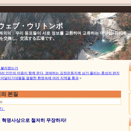
//ウェブ・ウリトンポ
북,해외의 우리 동포들이 서로 정보를 교환하며 교류하는 마당입니다//
を交換し、交流する広場です。
 불러왔는가
나라 인민의 마음이 함께 온다 경애하는 김정은동지께 삼가 올리는 충성의 편지
어달리기대렬들 열렬한 환영속에 여러 지역을 통과
»
의 본질
ng
문》
 혁명사상으로 철저히 무장하자!