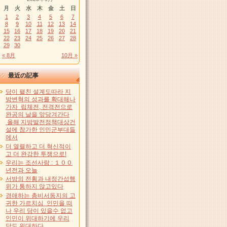
月
火
水
木
金
土
日
1
2
3
4
5
6
7
8
9
10
11
12
13
14
15
16
17
18
19
20
21
22
23
24
25
26
27
28
29
30
« 8月
10月 »
最近の記事
당이 펼친 설계도따라 지
방변혁의 성과를 확대해나
가자 립체전, 전격전으로
완공의 날을 앞당겨간다
올해 지방발전정책대상건
설에 참가한 인민군부대들
에서
더 열렬하고 더 혁신적이
고 더 완강한 투쟁으로!
우리는 조선사람 : １００
년전과 오늘
서방의 전횡과 내정간섭행
위가 통하지 않고있다
경애하는 총비서동지의 고
귀한 가르치심 인민을 떠
나 우리 당이 있을수 없고
인민이 위대하기에 우리
당도 위대하다