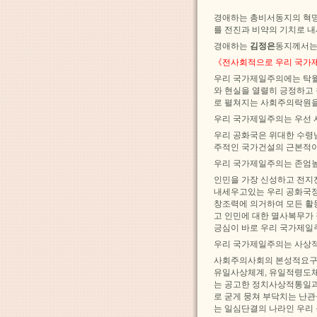
경애하는 총비서동지의 혁명
를 전진과 비약의 기치로 내
경애하는
김정은
동지께서는
《전사회적으로 우리 국가제
우리 국가제일주의에는 탁월
와 현실을 열렬히 긍정하고
로 펼쳐지는 사회주의락원을
우리 국가제일주의는 우선 
우리 공화국은 위대한 수령
주적인 국가건설의 근본적이
우리 국가제일주의는 존엄높
인민을 가장 신성하고 전지
내세우고있는 우리 공화국정
창조력에 의거하여 모든 활
고 인민에 대한 멸사복무가
긍심이 바로 우리 국가제일
우리 국가제일주의는 사상적
사회주의사회의 본성적요구에
유일사상체계, 유일적령도체
는 공고한 정치사상적통일과
로 굳게 뭉쳐 부닥치는 난
는 일심단결의 나라인 우리