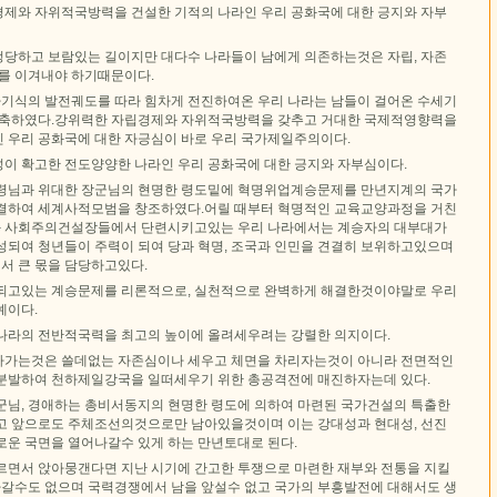
제와 자위적국방력을 건설한 기적의 나라인 우리 공화국에 대한 긍지와 자부
당하고 보람있는 길이지만 대다수 나라들이 남에게 의존하는것은 자립, 자존
비를 이겨내야 하기때문이다.
식의 발전궤도를 따라 힘차게 전진하여온 우리 나라는 남들이 걸어온 수세기
비축하였다.강위력한 자립경제와 자위적국방력을 갖추고 거대한 국제적영향력을
 우리 공화국에 대한 자긍심이 바로 우리 국가제일주의이다.
이 확고한 전도양양한 나라인 우리 공화국에 대한 긍지와 자부심이다.
령님과 위대한 장군님의 현명한 령도밑에 혁명위업계승문제를 만년지계의 국가
결하여 세계사적모범을 창조하였다.어릴 때부터 혁명적인 교육교양과정을 거친
 사회주의건설장들에서 단련시키고있는 우리 나라에서는 계승자의 대부대가
성되여 청년들이 주력이 되여 당과 혁명, 조국과 인민을 견결히 보위하고있으며
 큰 몫을 담당하고있다.
되고있는 계승문제를 리론적으로, 실천적으로 완벽하게 해결한것이야말로 우리
예이다.
나라의 전반적국력을 최고의 높이에 올려세우려는 강렬한 의지이다.
나가는것은 쓸데없는 자존심이나 세우고 체면을 차리자는것이 아니라 전면적인
분발하여 천하제일강국을 일떠세우기 위한 총공격전에 매진하자는데 있다.
군님, 경애하는 총비서동지의 현명한 령도에 의하여 마련된 국가건설의 특출한
고 앞으로도 주체조선의것으로만 남아있을것이며 이는 강대성과 현대성, 선진
로운 국면을 열어나갈수 있게 하는 만년토대로 된다.
르면서 앉아뭉갠다면 지난 시기에 간고한 투쟁으로 마련한 재부와 전통을 지킬
켜나갈수도 없으며 국력경쟁에서 남을 앞설수 없고 국가의 부흥발전에 대해서도 생