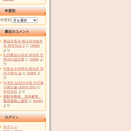
年度別
年度別
最近のコメント
통일운동과 북남관계발전
의 원칙적요구
に
Urikiri
より
6.15통일시대의 위대한 민
족대단결강령
に
Urikiri
よ
り
반동보수세력의 매장은 정
의구현의 길
に
Urikiri
よ
り
미국은 남조선강점 미군철
수용단을 내려야 한다
に
우리끼리
より
朝鮮外務省 洪水被害、
緊急援助に謝意
に
poppy
より
ログイン
ログイン