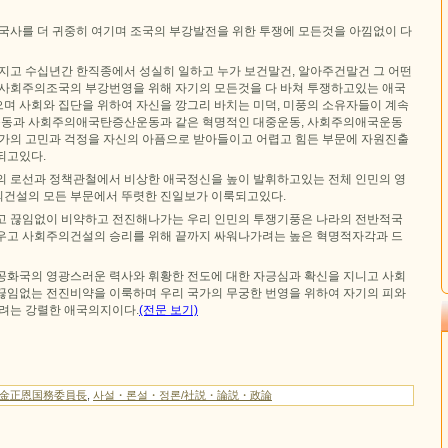
 국사를 더 귀중히 여기며 조국의 부강발전을 위한 투쟁에 모든것을 아낌없이 다
가지고 수십년간 한직종에서 성실히 일하고 누가 보건말건, 알아주건말건 그 어떤
 사회주의조국의 부강번영을 위해 자기의 모든것을 다 바쳐 투쟁하고있는 애국
며 사회와 집단을 위하여 자신을 깡그리 바치는 미덕, 미풍의 소유자들이 계속
동과 사회주의애국탄증산운동과 같은 혁명적인 대중운동, 사회주의애국운동
국가의 고민과 걱정을 자신의 아픔으로 받아들이고 어렵고 힘든 부문에 자원진출
되고있다.
의 로선과 정책관철에서 비상한 애국정신을 높이 발휘하고있는 전체 인민의 영
건설의 모든 부문에서 뚜렷한 진일보가 이룩되고있다.
고 끊임없이 비약하고 전진해나가는 우리 인민의 투쟁기풍은 나라의 전반적국
우고 사회주의건설의 승리를 위해 끝까지 싸워나가려는 높은 혁명적자각과 드
공화국의 영광스러운 력사와 휘황한 전도에 대한 자긍심과 확신을 지니고 사회
끊임없는 전진비약을 이룩하며 우리 국가의 무궁한 번영을 위하여 자기의 피와
치려는 강렬한 애국의지이다.
(전문 보기)
/金正恩国務委員長
,
사설・론설・정론/社説・論説・政論