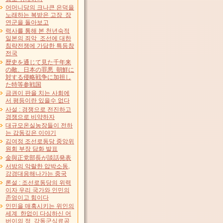
어머니당의 크나큰 은덕을
노래하는 복받은 고장 장
연군을 돌아보고
력사를 통해 본 천년숙적
일본의 죄악 조선에 대한
침략전쟁에 가담한 특등참
전국
歴史を通じて見た千年来
の敵、日本の罪悪 朝鮮に
対する侵略戦争に加担し
た特等参戦国
금권이 판을 치는 사회에
서 평등이란 있을수 없다
사설 : 경쟁으로 전진하고
경쟁으로 비약하자
대규모온실농장들이 전하
는 감동깊은 이야기
김여정 조선로동당 중앙위
원회 부장 담화 발표
金與正党部長が談話発表
서방의 악랄한 압박소동,
강경대응해나가는 중국
론설 : 조선로동당의 위력
이자 우리 국가와 인민의
존엄이고 힘이다
인민을 매혹시키는 위인의
세계 한없이 다심하신 어
버이의 정 강동군식료공