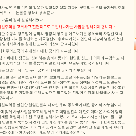
사상은 우리 인민의 강용한 혁명적기상과 지향에 부합되는 우리 국가제일주의
세우고 그 본질을 명확히 밝혀준다.
 다음과 같이 말씀하시였다.
일주의를 고취하고 전면적으로 구현해나가는 사업을 잘하여야 합니다.》
한 수령의 령도밑에 승리와 영광의 행로를 아로새겨온 공화국의 자랑찬 력사
 창창한 미래를 확신하는 애국정신이 응축되여있고 인민의 리상과 념원이 현실
 일떠세우려는 원대한 포부와 리상이 담겨져있다.
사회주의조국의 위대성에 대한 긍지와 자부심이다.
님과 위대한 장군님, 경애하는 총비서동지의 현명한 령도에 의하여 부강하고 자
며 중핵적인 과제를 훌륭히 해결한 세계에 유일무이한 국가실체이다.
은 인민의 나라인 우리 공화국에 대한 긍지와 자부심이다.
전능한 존재로 떠받들며 철저히 보호하고 보살펴주는것을 제일가는 본분으로
권은 인민대중의 의사와 요구를 집대성하여 모든 정책을 작성하고 인민들의
동을 진행해나가고있다.참다운 인민관, 인민철학이 사회생활전반을 지배하고있
 집권당과 인민정권의 존재방식으로 되고있는 진정한 인민의 나라에서 사는 자
주의이다.
일색화를 실현한 일심단결의 나라인 우리 공화국에 대한 긍지와 자부심이다.
 맞게 사상사업을 확고히 앞세우고 혁명발전의 매 단계마다 온 사회에 당의
계를 확립하기 위한 투쟁을 심화시켜왔기에 우리 나라에서는 세상에 둘도 없
 단결을 이룩하였다.전체 인민이 경애하는 총비서동지의 두리에 한마음한뜻으
관을 강행돌파하면서 자기의 사상과 제도를 굳건히 고수하고 끝없이 빛내여나가
 공화국에 대한 자긍심이 바로 우리 국가제일주의이다.