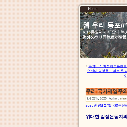
Home
웹 우리 동포
6.15통일시대에 남과 
海外のウリ同胞達が情報
«
무엇이 사회정치적혼란을
언제나 평양을 그리는 온 
이
우리 국가제일주의
9月 27th, 2025 | Author:
arira
2025년 9월 27일《로동신
위대한 김정은동지의