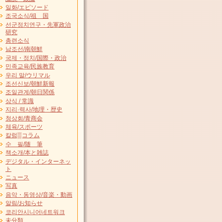
일화/エピソード
조국소식/祖 国
선군정치연구・先軍政治
研究
총련소식
남조선/南朝鮮
국제・정치/国際・政治
민족교육/民族教育
우리 말/ウリマル
조선신보/朝鮮新報
조일관계/朝日関係
상식 / 常識
지리·력사/地理・歴史
청상회/青商会
체육/スポーツ
칼럼▒コラム
수 필/随 筆
책소개/本と雑誌
デジタル・インターネッ
ト
ニュース
写真
음악・동영상/音楽・動画
알림/お知らせ
코리안시니어네트워크
未分類