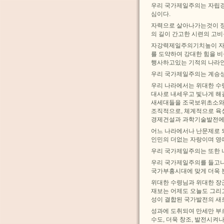
우리 국가제일주의는 자립경
심이다.
자력으로 살아나가는것이 정
의 길이 간고한 시련의 고
자강력제일주의기치높이 자기
를 도약하여 강대한 힘을 
행사하고있는 기적의 나라인
우리 국가제일주의는 계승성
우리 나라에서는 위대한 수
대사로 내세우고 빛나게 해
새세대들을 조국보위초소와
조직적으로, 체계적으로 육
경제건설과 과학기술발전에서
어느 나라에서나 난문제로 
인민의 더없는 자랑이며 영
우리 국가제일주의는 또한 
우리 국가제일주의를 들고
국가부흥시대에 맞게 더욱 
위대한 수령님과 위대한 장
재보는 어제도 오늘도 그리
성이 결합된 국가발전의 새
성과에 도취되여 만세만 부
수도, 더욱 창조, 발전시