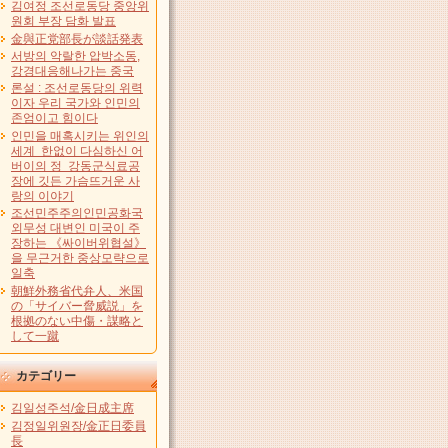
김여정 조선로동당 중앙위
원회 부장 담화 발표
金與正党部長が談話発表
서방의 악랄한 압박소동,
강경대응해나가는 중국
론설 : 조선로동당의 위력
이자 우리 국가와 인민의
존엄이고 힘이다
인민을 매혹시키는 위인의
세계 한없이 다심하신 어
버이의 정 강동군식료공
장에 깃든 가슴뜨거운 사
랑의 이야기
조선민주주의인민공화국
외무성 대변인 미국이 주
장하는 《싸이버위협설》
을 무근거한 중상모략으로
일축
朝鮮外務省代弁人、米国
の「サイバー脅威説」を
根拠のない中傷・謀略と
して一蹴
カテゴリー
김일성주석/金日成主席
김정일위원장/金正日委員
長