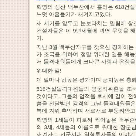
혁명의 성산 백두산에서 흘러온 618건
느덧 아홉돌기가 새겨지고있다.
새 세기를 앞두고 눈보라치는 밀림에 창
건설자들은 이 9년세월에 과연 무엇을 
가.
지난 3월 백두산지구를 찾으신 경애하는
가 조국을 위하여 정말 위대한 일을 해
서 돌격대원들에게 크나큰 사랑과 은정을
위대한 일!
이 얼마나 값높은 평가이며 긍지높은 총화
618건설돌격대원들의 영웅적위훈을 조국
것이라고, 그들의 업적을 후세에 길이 전
씀을 전달받던 감격의 그날 돌격대원들은
복에 겨워 추억하며 서로서로 부둥켜안고
혁명의 1세들이 피로써 찍어놓은 백두준
의 3세, 4세들의 이름으로 위대한 장
새겨가는 선군시대 열혈투사들의 이야기 