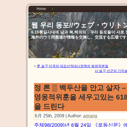
Home
웹 우리 동포//ウェブ・ウリト
6.15통일시대에 남과 북,해외의 우리 동포들이 서
海外のウリ同胞達が情報を交換し、交流する広場です
«
론 설 ▒ 미국의 대조선적대시정책의 범죄적본질
사 설 ▒ 선군의 기
정 론 ▒ 백두산을 안고 살자
영웅적위훈을 세우고있는 61
을 드린다
6月 25th, 2009 | Author:
arirang
주체98(2009)년 6월 24일 《로동신문》