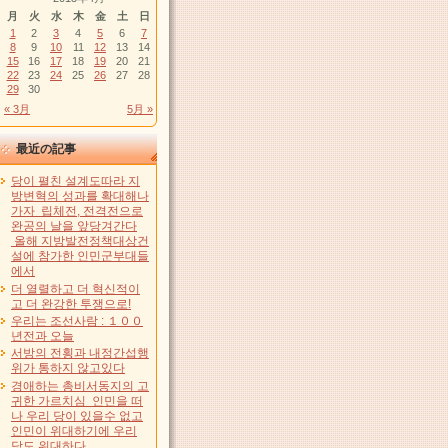
月
火
水
木
金
土
日
1
2
3
4
5
6
7
8
9
10
11
12
13
14
15
16
17
18
19
20
21
22
23
24
25
26
27
28
29
30
« 3月
5月 »
最近の記事
당이 펼친 설계도따라 지
방변혁의 성과를 확대해나
가자 립체전, 전격전으로
완공의 날을 앞당겨간다
올해 지방발전정책대상건
설에 참가한 인민군부대들
에서
더 열렬하고 더 혁신적이
고 더 완강한 투쟁으로!
우리는 조선사람 : １００
년전과 오늘
서방의 전횡과 내정간섭행
위가 통하지 않고있다
경애하는 총비서동지의 고
귀한 가르치심 인민을 떠
나 우리 당이 있을수 없고
인민이 위대하기에 우리
당도 위대하다