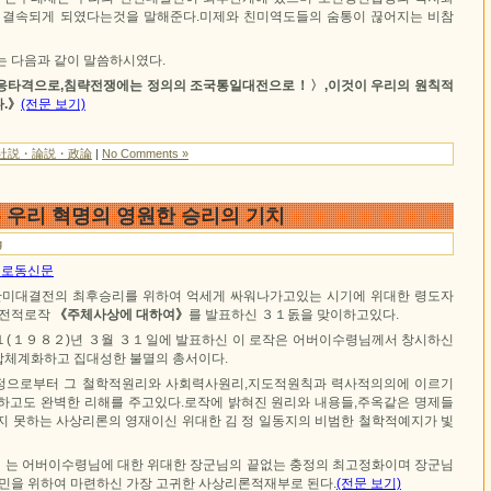
 결속되게 되였다는것을 말해준다.미제와 친미역도들의 숨통이 끊어지는 비참
는 다음과 같이 말씀하시였다.
응타격으로,침략전쟁에는 정의의 조국통일대전으로！〉,이것이 우리의 원칙적
.》
(전문 보기)
社説・論説・政論
|
No Comments »
은 우리 혁명의 영원한 승리의 기치
g
1일 로동신문
반미대결전의 최후승리를 위하여 억세게 싸워나가고있는 시기에 위대한 령도자
고전적로작
《주체사상에 대하여》
를 발표하신 ３１돐을 맞이하고있다.
(１９８２)년 ３월 ３１일에 발표하신 이 로작은 어버이수령님께서 창시하신
체계화하고 집대성한 불멸의 총서이다.
정으로부터 그 철학적원리와 사회력사원리,지도적원칙과 력사적의의에 이르기
하고도 완벽한 리해를 주고있다.로작에 밝혀진 원리와 내용들,주옥같은 명제들
지 못하는 사상리론의 영재이신 위대한 김 정 일동지의 비범한 철학적예지가 빛
》
는 어버이수령님에 대한 위대한 장군님의 끝없는 충정의 최고정화이며 장군님
인민을 위하여 마련하신 가장 고귀한 사상리론적재부로 된다.
(전문 보기)