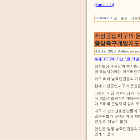
[Korea Info]
Posted in
사설・론설・정론/
개성공업지구의 운
중앙특구개발지도총
4月 1st, 2013 | Author:
ariran
주체102(2013)년 3월 3
정전협정이 완전히 백지화되
금 북남사이에는 아무러한 
이로 하여 남측인원들의 개
현재 개성공업지구의 운명은
그런데 지금 괴뢰패당과 
이 외화수입원천이기때문에 
며 우리의 존엄까지 심히 
미국과 남조선호전광들의 
일촉즉발의 전쟁전야에 처
인 일이 아닐수 없다.
현실은 당장 남측인원들의
없게 되였다.