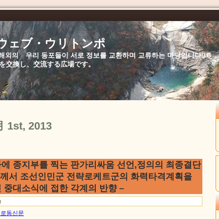
//ウェブ・ウリトンポ
북,해외의 우리 동포들이 서로 정보를 교환하며 교류하는 마당입니다//
を交換し、交流する広場です。
月 1st, 2013
에 종지부를 찍는 판가리싸움 선언,정의의 최종결단
님께서 조선인민군 전략로케트군의 화력타격계획을
 중대소식에 접한 각계의 반향 –
g
1일 로동신문