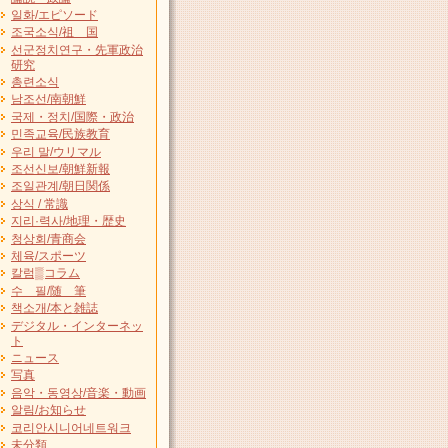
일화/エピソード
조국소식/祖 国
선군정치연구・先軍政治
研究
총련소식
남조선/南朝鮮
국제・정치/国際・政治
민족교육/民族教育
우리 말/ウリマル
조선신보/朝鮮新報
조일관계/朝日関係
상식 / 常識
지리·력사/地理・歴史
청상회/青商会
체육/スポーツ
칼럼▒コラム
수 필/随 筆
책소개/本と雑誌
デジタル・インターネッ
ト
ニュース
写真
음악・동영상/音楽・動画
알림/お知らせ
코리안시니어네트워크
未分類