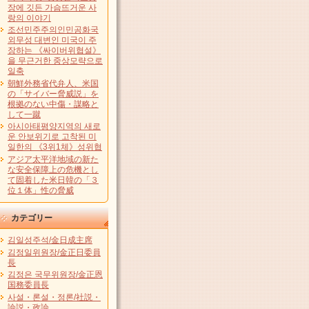
장에 깃든 가슴뜨거운 사
랑의 이야기
조선민주주의인민공화국
외무성 대변인 미국이 주
장하는 《싸이버위협설》
을 무근거한 중상모략으로
일축
朝鮮外務省代弁人、米国
の「サイバー脅威説」を
根拠のない中傷・謀略と
して一蹴
아시아태평양지역의 새로
운 안보위기로 고착된 미
일한의 《3위1체》성위협
アジア太平洋地域の新た
な安全保障上の危機とし
て固着した米日韓の「３
位１体」性の脅威
カテゴリー
김일성주석/金日成主席
김정일위원장/金正日委員
長
김정은 국무위원장/金正恩
国務委員長
사설・론설・정론/社説・
論説・政論