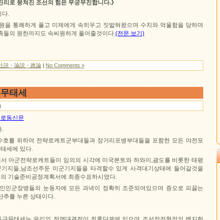
진리로 뭉쳐진 조선의 힘은 무궁무진합니다.》
다.
원을 통쾌하게 풀고 미제에게 속히우고 짓밟혀왔으며 수치와 억울함을 당하며
족들의 원한까지도 속씨원하게 풀어줄것이다.
(전문 보기)
社説・論説・政論
|
No Comments »
근무태세
g
1일 로동신문
.
수호를 위하여 전략로케트군부대들과 장거리포병부대들을 포함한 모든 야전포
태세에 있다.
서 아군전략로케트들이 임의의 시각에 미국본토와 하와이,괌도를 비롯한 태평
기지들,남조선주둔 미군기지들을 타격할수 있게 사격대기상태에 들어갈것을
의 기술준비공정계획서에 최종수표하시였다.
 인민군장병들의 눈동자에 모든 과녁이 정확히 조준되여있으며 증오로 피끓는
단추를 누른 상태이다.
근무태세는 우리의 전면대결전이 최후단계에 있으며 조선정전협정의 백지화