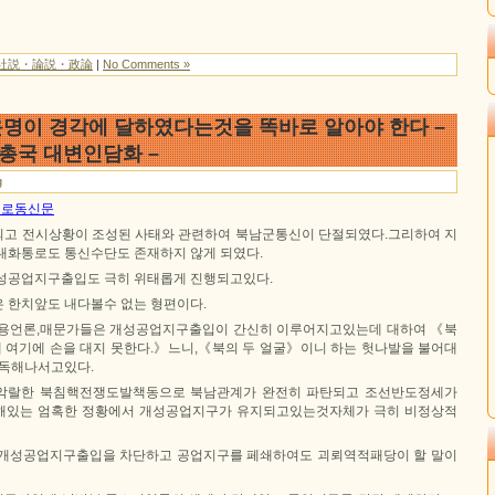
社説・論説・政論
|
No Comments »
명이 경각에 달하였다는것을 똑바로 알아야 한다 –
국 대변인담화 –
g
1일 로동신문
고 전시상황이 조성된 사태와 관련하여 북남군통신이 단절되였다.그리하여 지
대화통로도 통신수단도 존재하지 않게 되였다.
성공업지구출입도 극히 위태롭게 진행되고있다.
 한치앞도 내다볼수 없는 형편이다.
어용언론,매문가들은 개성공업지구출입이 간신히 이루어지고있는데 대하여 《북
여기에 손을 대지 못한다.》느니,《북의 두 얼굴》이니 하는 헛나발을 불어대
모독해나서고있다.
악랄한 북침핵전쟁도발책동으로 북남관계가 완전히 파탄되고 조선반도정세가
해있는 엄혹한 정황에서 개성공업지구가 유지되고있는것자체가 극히 비정상적
 개성공업지구출입을 차단하고 공업지구를 페쇄하여도 괴뢰역적패당이 할 말이