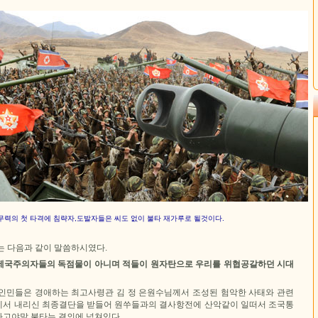
무력의 첫 타격에 침략자,도발자들은 씨도 없이 불타 재가루로 될것이다.
는 다음과 같이 말씀하시였다.
제국주의자들의 독점물이 아니며 적들이 원자탄으로 우리를 위협공갈하던 시대
인민들은 경애하는 최고사령관 김 정 은원수님께서 조성된 험악한 사태와 관련
서 내리신 최종결단을 받들어 원쑤들과의 결사항전에 산악같이 일떠서 조국통
고야말 불타는 결의에 넘쳐있다.