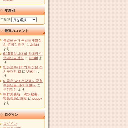
年度別
年度別
最近のコメント
통일운동과 북남관계발전
의 원칙적요구
に
Urikiri
より
6.15통일시대의 위대한 민
족대단결강령
に
Urikiri
よ
り
반동보수세력의 매장은 정
의구현의 길
に
Urikiri
よ
り
미국은 남조선강점 미군철
수용단을 내려야 한다
に
우리끼리
より
朝鮮外務省 洪水被害、
緊急援助に謝意
に
poppy
より
ログイン
ログイン