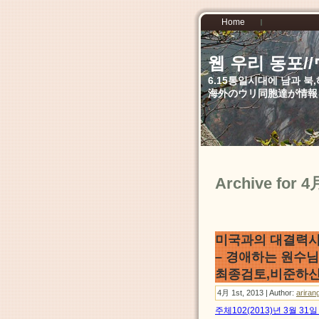
Home
웹 우리 동포
6.15통일시대에 남과 
海外のウリ同胞達が情報
Archive for 4
미국과의 대결력사
– 경애하는 원수
최종검토,비준하신
4月 1st, 2013 | Author:
ariran
주체102(2013)년 3월 3