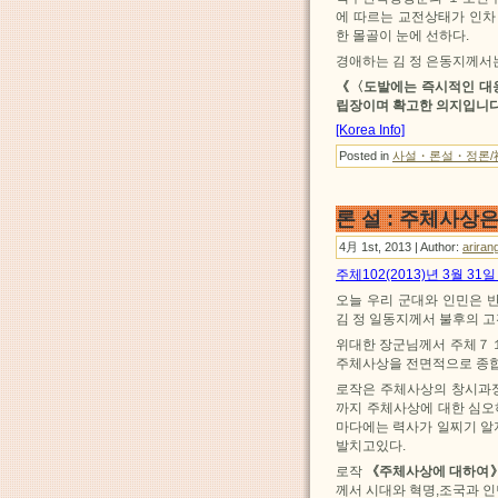
에 따르는 교전상태가 인차
한 몰골이 눈에 선하다.
경애하는 김 정 은동지께서
《〈도발에는 즉시적인 대
립장이며 확고한 의지입니다
[Korea Info]
Posted in
사설・론설・정론/
론 설 : 주체사상
4月 1st, 2013 | Author:
ariran
주체102(2013)년 3월 3
오늘 우리 군대와 인민은 
김 정 일동지께서 불후의 
위대한 장군님께서 주체７１
주체사상을 전면적으로 종합
로작은 주체사상의 창시과
까지 주체사상에 대한 심오
마다에는 력사가 일찌기 알
발치고있다.
로작
《주체사상에 대하여
께서 시대와 혁명,조국과 