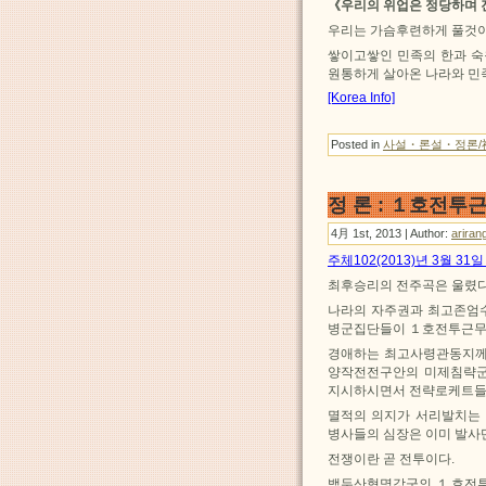
《우리의 위업은 정당하며 
우리는 가슴후련하게 풀것이
쌓이고쌓인 민족의 한과 숙
원통하게 살아온 나라와 민
[Korea Info]
Posted in
사설・론설・정론/
정 론 : １호전투
4月 1st, 2013 | Author:
ariran
주체102(2013)년 3월 3
최후승리의 전주곡은 울렸다
나라의 자주권과 최고존엄
병군집단들이 １호전투근무
경애하는 최고사령관동지께
양작전전구안의 미제침략군
지시하시면서 전략로케트들
멸적의 의지가 서리발치는
병사들의 심장은 이미 발사
전쟁이란 곧 전투이다.
백두산혁명강군의 １호전투