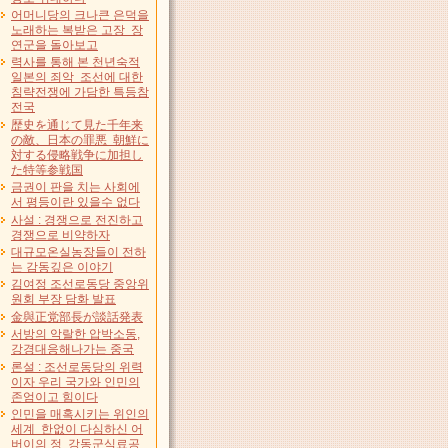
어머니당의 크나큰 은덕을
노래하는 복받은 고장 장
연군을 돌아보고
력사를 통해 본 천년숙적
일본의 죄악 조선에 대한
침략전쟁에 가담한 특등참
전국
歴史を通じて見た千年来
の敵、日本の罪悪 朝鮮に
対する侵略戦争に加担し
た特等参戦国
금권이 판을 치는 사회에
서 평등이란 있을수 없다
사설 : 경쟁으로 전진하고
경쟁으로 비약하자
대규모온실농장들이 전하
는 감동깊은 이야기
김여정 조선로동당 중앙위
원회 부장 담화 발표
金與正党部長が談話発表
서방의 악랄한 압박소동,
강경대응해나가는 중국
론설 : 조선로동당의 위력
이자 우리 국가와 인민의
존엄이고 힘이다
인민을 매혹시키는 위인의
세계 한없이 다심하신 어
버이의 정 강동군식료공