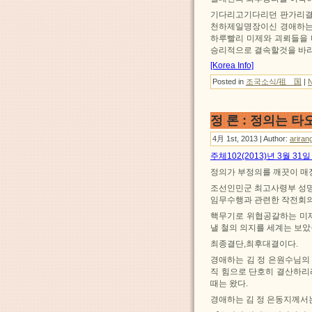
기다리고기다리던 판가리결
천하제일명장이신 경애하는 
하루빨리 미제와 괴뢰들을 
승리적으로 결속할것을 바라
[Korea Info]
Posted in
조국소식/祖 国
|
정 론 : 정의는 
4月 1st, 2013 | Author:
ariran
주체102(2013)년 3월 3
정의가 부정의를 깨끗이 매
조선인민군 최고사령부 성명
임무수행과 관련한 작전회
핵무기로 위협공갈하는 미제
낼 철의 의지를 세계는 보
최종결단,최후대결이다.
경애하는 김 정 은원수님의
직 힘으로 단호히 결산하리
때는 왔다.
경애하는 김 정 은동지께서