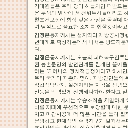
격대원들은 우리 당이 하늘처럼 떠받드는
운 투쟁의 앞장에 선 전위투사들이라고 
활조건보장에 항상 깊은 관심을 돌릴데 
여 당적으로 중요한 조치를 취할것이라고
김정은
동지께서는 섬지역의 제방공사정형
년대계로 축성하는데서 나서는 방도적문
다.
김정은
동지께서는 오늘의 피해복구전투는
된 농촌문명의 발전단계를 한계단 끌어올
하는 또 하나의 정치적공정이라고 하시면
우리 국가의 자존과 명예, 지방인민들의 
직접적담당자, 실천자라는 자각을 신념으
선동을 박력있게 진행해나가야 한다고 말
김정은
동지께서는 수송조직을 치밀하게 
비를 제때에 우선적으로 보장할데 대한 문
치고 마감시공에 더 많은 시간을 들여 질
문명하고 현대적인 주택지구가 일떠서는
조성사업을 관상적, 실용적측면에서 잘할