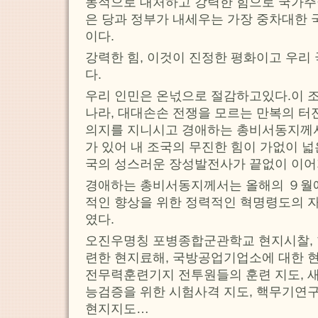
동적으로 대처하고 강력한 힘으로 국가
은 당과 정부가 내세우는 가장 중차대한
이다.
강력한 힘, 이것이 진정한 평화이고 우리
다.
우리 인민은 온넋으로 절감하고있다.이 
나라, 대대손손 전쟁을 모르는 만복의 터
의지를 지니시고 경애하는 총비서동지께
가 있어 내 조국의 무진한 힘이 가없이 
국의 성스러운 장성발전사가 끝없이 이
경애하는 총비서동지께서는 올해의 ９월
적인 향상을 위한 정력적인 혁명령도의 
였다.
오진우명칭 포병종합군관학교 현지시찰,
련한 현지료해, 국방공업기업소에 대한 
전무력훈련기지 전투원들의 훈련 지도, 
능검증을 위한 시험사격 지도, 핵무기
현지지도…