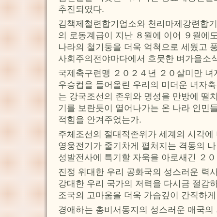
추진되였다.
김책제철련합기업소와 천리마제강련합기
의 로동계급이 지난 ８월에 이어 ９월에
나라의 철기둥을 더욱 억척으로 세웠고 
사회주의전야마다에서 흐뭇한 벼가을소식
국제축구련맹 ２０２４년 ２０살미만 
우승컵을 들어올린 우리의 미더운 녀자
는 강국조선의 존위와 명성을 만방에 떨
기를 보란듯이 열어나가는 온 나라 인민들
적힘을 안겨주었는가.
주체조선의 절대적존위가 세계의 시각에 
영웅전기가 줄기차게 펼쳐지는 격동의 나
성발전사에 특기할 자욱을 아로새긴 ２０
진정 위대한 우리 공화국의 성스러운 력
강대한 우리 국가의 저력을 다시금 절감
조국의 고마움을 더욱 가슴깊이 간직하게 
경애하는 총비서동지의 성스러운 애국의 