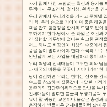
자기 힘에 대한 드팀없는 확신과 용기를
투쟁에서 무조건성, 철저성, 완벽성을 견
우리 땅에서 우리의것을 가지고 못해낼 일이
리 힘, 우리 손으로 기어이 더 좋은 래
력을 안고 당결정을 한치의 드팀도 없이 
투하여야 한다.당에서 준 과업은 조건과 
건 집행할 의무밖에 없다는 확고한 관점
어느 하나도 빠짐없이 최상의 수준에서 
풍을 높이 발휘하여야 한다.소극과 보수,
인민답게 모든 사업을 대담하고 통이 크게
우리 혁명의 전세대들이 고귀한 피와 땀을
과 애국의 바통을 꿋꿋이 이어나가야 한다
당이 결심하면 우리는 한다는 신조를 간직
속도를 창조하며 질풍같이 내달린 기적의
웅주의와 집단주의위력으로 만난을 부시
전세대들이 발휘한 불굴의 투쟁기풍과 
워야 할 귀중한 교본이다.불같은 충성과 
충직하게 받들어온 전세대들처럼 살며 투