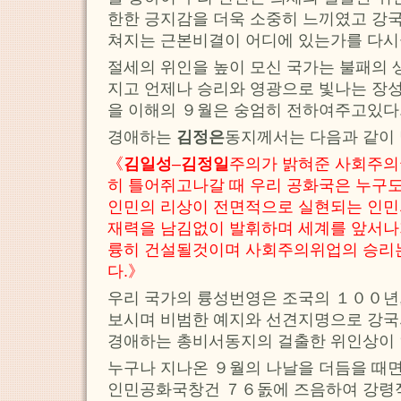
한한 긍지감을 더욱 소중히 느끼였고 강
쳐지는 근본비결이 어디에 있는가를 다시
절세의 위인을 높이 모신 국가는 불패의 
지고 언제나 승리와 영광으로 빛나는 장
을 이해의 ９월은 숭엄히 전하여주고있다
경애하는
김정은
동지께서는 다음과 같이
《
김일성
–
김정일
주의가 밝혀준 사회주의
히 틀어쥐고나갈 때 우리 공화국은 누구도
인민의 리상이 전면적으로 실현되는 인민
재력을 남김없이 발휘하며 세계를 앞서나
륭히 건설될것이며 사회주의위업의 승리
다.》
우리 국가의 륭성번영은 조국의 １００년,
보시며 비범한 예지와 선견지명으로 강국
경애하는 총비서동지의 걸출한 위인상이 
누구나 지나온 ９월의 나날을 더듬을 때
인민공화국창건 ７６돐에 즈음하여 강령