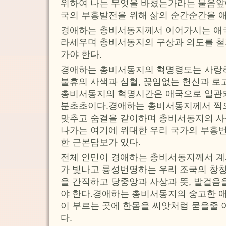
위하여 나는 무엇을 바쳤는가라는 물음앞
국의 부흥발전을 위해 삶의 순간순간을 
경애하는 총비서동지께서 이어가시는 애
라세우며 총비서동지의 구상과 의도를 
가야 한다.
경애하는 총비서동지의 혁명령도는 사랑하
불휴의 사색과 심혈, 끊임없는 헌신과 
총비서동지의 혁명시간은 애국으로 일관
분초초이다.경애하는 총비서동지께서 찍
맞추고 숨결을 같이하며 총비서동지의 사
나가는 여기에 위대한 우리 국가의 부흥
한 근본담보가 있다.
전체 인민이 경애하는 총비서동지께서 
가 빛나고 륭성번영하는 우리 조국의 창창
을 간직하고 당중앙과 사상과 뜻, 발걸음
야 한다.경애하는 총비서동지의 숭고한 
이 부르는 곳에 한몸을 씨앗처럼 묻을줄 
다.