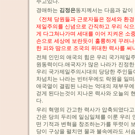
주고있다.
경애하는
김정은
동지께서는 다음과 같이
《전체 당원들과 근로자들은 정세와 환경
제일주의를 신념으로 간직하고 우리 식
게 다그쳐나가며 세대를 이어 지켜온 소중
손으로 세상에 보란듯이 훌륭하게 꾸려나
한 피와 땀으로 조국의 위대한 력사를 써
전체 인민의 애국의 힘은 우리 국가제일
원동력이다.애국자가 많은 나라가 진정한
우리 국가제일주의시대의 당당한 주인들
차넘치는 나라는 빈터우에도 락원을 일
애국열이 결핍된 나라는 억대의 재부우에
걷게 된다는것이 지나온 력사와 오늘의 
다.
우리 혁명의 간고한 력사가 압축되였다고
간은 당의 두리에 일심일체를 이룬 우리 
떤 기적과 변혁을 창조하는가를 뚜렷이 
당이 구상을 펼치면 물과 불속에라도 서