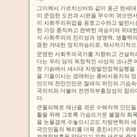
그이께서 가르치신바와 같이 옹근 한세대가
이 준엄한 도전과 시련을 무수히 겪으면서
이 사회주의위업을 옹호고수하고 발전
한 가장 충직하고 완벽한 계승이며 위대한
식 사회주의의 진리성과 생명력, 생활력
증한 거대한 정치적승리로, 력사적기적으
문명한 사회주의국가를 지향하고 건설하
다는 우리 당의 독창적인 사상의 크나큰 
첫 기슭에서 새시대 지방발전정책실행을 
을 기울이시는 경애하는 총비서동지의 
안으며 천만인민은 절세의 위인의 가슴속
국의지와 더불어 전면적부흥장성의 참의
다.
큰물피해로 재난을 겪은 수해지역 인민들
활을 위해 그토록 가슴뜨거운 불멸의 화폭
을 눈물겹게 수놓으시고도 지방변혁의 새
국인민들의 복리를 더욱 증진시키기 위해
전면적부흥을 앞당기기 위한 새로운 중대