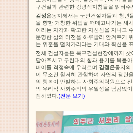
구건설과 관련한 강령적지침들을 밝혀주
김정은
동지께서는 군인건설자들과 청년
을 향한 거창한 위업을 떠메고나가는 새시
이라는 자각과 확고한 자신심을 지니고 
문명한 삶의 터전을 하루빨리 안겨주기 
는 위훈을 떨쳐가리라는 기대와 확신을 
전체 건설자들은 복구건설현장에까지 찾
달아주시고 무한대의 힘과 용기를 북돋아주
버이를 격정속에 우러르며
김정은
동지의
이 무조건 철저히 관철하여 자연의 광란을
의 행복이 만발하는 사회주의락원으로 
의 우리식 사회주의의 우월성을 남김없이
짐하였다.
(전문 보기)