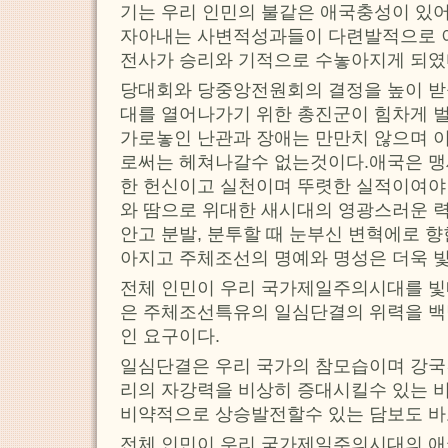
기는 우리 인민의 불같은 애국충성이 있어
자아내는 사변적성과들이 다련발적으로 
전사가 승리와 기적으로 수놓아지게 되였
당대회와 당중앙전원회의 결정을 높이 
대를 열어나가기 위한 총진군이 힘차게 
가로놓인 난관과 장애는 만만치 않으며 
로써는 헤쳐나갈수 없는것이다.애국은 맹
한 헌신이고 실천이며 뚜렷한 실적이여야 
와 땀으로 위대한 새시대의 영광스러운 
안고 분발, 분투할 때 눈부신 변혁에로 
아지고 주체조선의 명예와 명성은 더욱 빛
전체 인민이 우리 국가제일주의시대를 빛
은 주체조선특유의 일심단결의 위력을 백
인 요구이다.
일심단결은 우리 국가의 참모습이며 강국
리의 자강력을 비상히 증대시킬수 있는 비
비약적으로 상승발전할수 있는 담보도 바
전체 인민이 우리 국가제일주의시대의 애