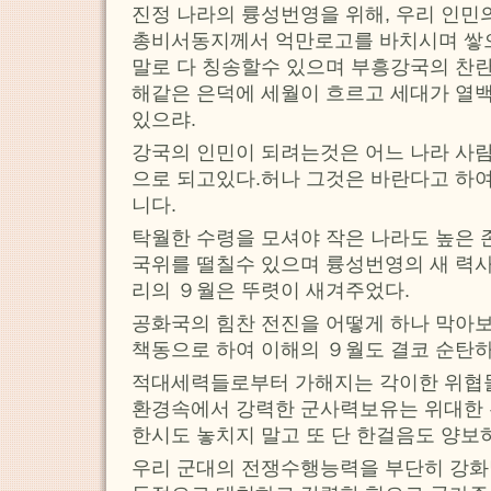
진정 나라의 륭성번영을 위해, 우리 인민
총비서동지께서 억만로고를 바치시며 쌓
말로 다 칭송할수 있으며 부흥강국의 찬란
해같은 은덕에 세월이 흐르고 세대가 열백
있으랴.
강국의 인민이 되려는것은 어느 나라 사
으로 되고있다.허나 그것은 바란다고 하
니다.
탁월한 수령을 모셔야 작은 나라도 높은 
국위를 떨칠수 있으며 륭성번영의 새 력
리의 ９월은 뚜렷이 새겨주었다.
공화국의 힘찬 전진을 어떻게 하나 막아
책동으로 하여 이해의 ９월도 결코 순탄하
적대세력들로부터 가해지는 각이한 위협들
환경속에서 강력한 군사력보유는 위대한 
한시도 놓치지 말고 또 단 한걸음도 양보
우리 군대의 전쟁수행능력을 부단히 강