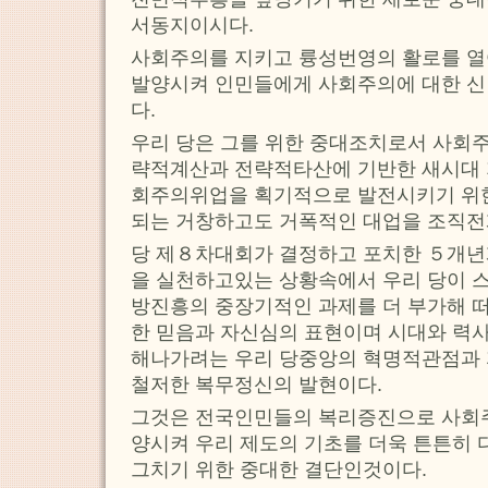
서동지이시다.
사회주의를 지키고 륭성번영의 활로를 열
발양시켜 인민들에게 사회주의에 대한 신
다.
우리 당은 그를 위한 중대조치로서 사회
략적계산과 전략적타산에 기반한 새시대
회주의위업을 획기적으로 발전시키기 위
되는 거창하고도 거폭적인 대업을 조직전
당 제８차대회가 결정하고 포치한 ５개년
을 실천하고있는 상황속에서 우리 당이 
방진흥의 중장기적인 과제를 더 부가해 떠
한 믿음과 자신심의 표현이며 시대와 력사
해나가려는 우리 당중앙의 혁명적관점과 
철저한 복무정신의 발현이다.
그것은 전국인민들의 복리증진으로 사회
양시켜 우리 제도의 기초를 더욱 튼튼히
그치기 위한 중대한 결단인것이다.