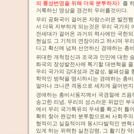
의 륭성번영을 위해 더욱 분투하자》
를 
거룩하신 영상을 경건히 우러를것이다.
우리 공화국이 걸어온 자랑스러운 발전
서 더욱 자부하게 되는것은 우리 국가의 
전세대가 걸어온 과거의 력사에만 국한되
현실도 그 기적의 연장이라고 하시며 우
다고 확신에 넘쳐 선언하신 경애하는 총
위대한 개척정신과 조국과 인민에 대한 
화국의 장성발전사에 특기할 대변혁을 
우리 국가의 강대성과 견결성, 불패성을 
학적인 방략을 명시하시는 경애하는 총비
얼마나 크나큰 격동으로 세차게 끓어번지
경애하는 총비서동지께서 국경절에 즈음
숭고한 리념, 우리의 성스러운 위업인 부
에서 우리 국가특유의 우세를 확고히 틀
확히 찾아 완강히 분투함으로써 사회주
형적이고 실질적이며 동시다발적인 변혁
있게 하는 위력한 실천강령, 그 활기찬 