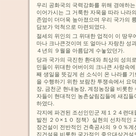
우리 공화국의 국력강화를 위해 경애하
이어가시는 그 거룩한 자욱을 따라 나라의
존엄이 더더욱 높아졌으며 우리 국가의 
담보가 억척으로 마련되였다.
절세의 위인의 그 위대한 업적이 이 땅우
마나 크나큰것이며 또 얼마나 자랑찬 성
４년의 ９월을 아름답게 수놓았던가.
당과 국가의 극진한 환대와 최상의 성의로
민들이 위대한 어버이의 크나큰 사랑속에 
째 생일을 뜻깊게 쇤 소식이 온 나라를 
을 수행하기 위한 보람찬 투쟁속에서 요덕
장, 금천군 현내농장, 계정농장을 비롯한
자들이 현대적인 농촌살림집들에 새집들이
하였다.
각지에 파견된 조선인민군 제１２４련대
발전 ２０×１０ 정책》실현의 선차적인 
장건설이 전반적인 건축공사의 ９０％계
집건설을 비롯한 국가적인 중요대상건설도