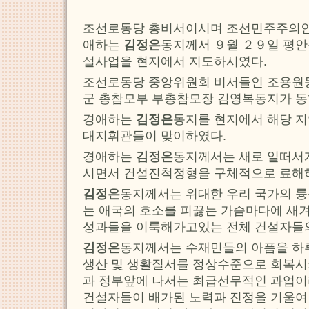
조선로동당 총비서이시며 조선민주주의
애하는
김정은
동지께서 ９월 ２９일 평
설사업을 현지에서 지도하시였다.
조선로동당 중앙위원회 비서들인 조용원
군 총참모부 부총참모장 김영복동지가 동
경애하는
김정은
동지를 현지에서 해당 
대지휘관들이 맞이하였다.
경애하는
김정은
동지께서는 새로 일떠서
시면서 건설진척정형을 구체적으로 료해
김정은
동지께서는 위대한 우리 국가의 
는 애국의 호소를 피끓는 가슴마다에 새
성과들을 이룩해가고있는 전체 건설자들의
김정은
동지께서는 수재민들의 아픔을 하
생산 및 생활질서를 정상수준으로 회복시
과 정부앞에 나서는 최급선무적인 과업이
건설자들이 배가된 노력과 진정을 기울