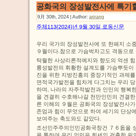
공화국의 장성발전사에 특기할
9月 30th, 2024 | Author:
arirang
주체113(2024)년 9월 30일 로동신문
우리 국가의 장성발전사에 또 한페지 소
９월이다.참으로 가슴벅차고도 격동으로 
탁월한 사상리론적예지와 향도의 억센 힘
륭성발전의 휘황한 설계도를 가슴뿌듯이 
진을 위한 지방진흥의 중장기적인 과제를 
면적국가발전을 힘차게 다그치는 우리 당
하며, 나라의 자주적발전과 인민의 행복한
을 견결히 수호해나갈 천만인민의 견결한
른 이해의 ９월은 공화국의 장성발전사가
존엄과 힘이 무엇으로 하여 세기의 단상
보여주는 축도와도 같았다.
조선민주주의인민공화국창건 ７６돐을 성
을 통하여 우리 인민은 희세의 걸출한 위