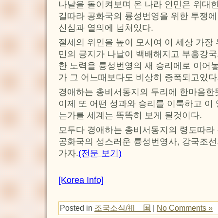
나날을 돌이켜보며 온 나라 인민은 위대한
길따라 공화국의 륭성번영을 위한 투쟁에
신심과 열의에 넘쳐있다.
절세의 위인을 높이 모시여 이 세상 가장
민의 긍지가 나날이 백배해지고 부흥강국
한 노력을 륭성번영의 새 승리에로 이어
가 그 어느때보다도 비상히 증폭되고있다
경애하는 총비서동지의 두리에 한마음한뜻
이제 또 어떤 성과와 승리를 이룩하고 이
는가를 세계는 똑똑히 보게 될것이다.
모두다 경애하는 총비서동지의 령도따라 
공화국의 성스러운 륭성번영사, 강국조선
가자.
(전문 보기)
[Korea Info]
Posted in
조국소식/祖 国
|
No Comments »