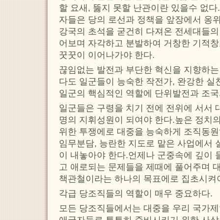
할 요새, 뚫지 못할 난관이란 있을수 없
자들은 당의 로선과 정책을 앞장에서 옹
강국의 초석을 굳건히 다져온 전세대들의
어보며 자각하고 분발하여 거창한 기적창
꿋꿋이 이어나가야 한다.
끊임없는 발전과 부단한 혁신을 지향하는
다도 일군들이 능숙한 작전가, 완강한 실
일군의 핵심적인 역할에 단위발전과 조국
일군들은 구령을 치기 전에 전위에 서서 
명의 지휘성원이 되여야 한다.높은 정치
위한 투쟁에로 대중을 능숙하게 조직동원
임무분담, 능란한 지도로 맡은 사업에서
이 내놓아야 한다.언제나 군중속에 깊이 
고 애로되는 문제들을 제때에 풀어주며 대
책관철이라는 하나의 목표에로 집초시켜야
각급 당조직들의 역할이 매우 중요하다.
모든 당조직들에서는 대중을 우리 국가