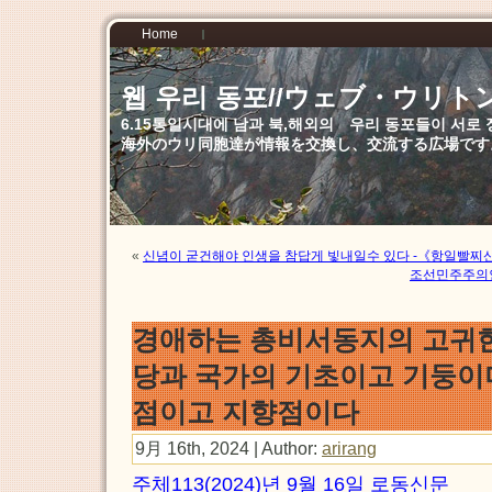
Home
웹 우리 동포//ウェブ・ウリト
6.15통일시대에 남과 북,해외의 우리 동포들이 서
海外のウリ同胞達が情報を交換し、交流する広場です
«
신념이 굳건해야 인생을 참답게 빛내일수 있다 -《항일빨찌
조선민주주의
경애하는 총비서동지의 고귀
당과 국가의 기초이고 기둥이
점이고 지향점이다
9月 16th, 2024 | Author:
arirang
주체113(2024)년 9월 16일 로동신문