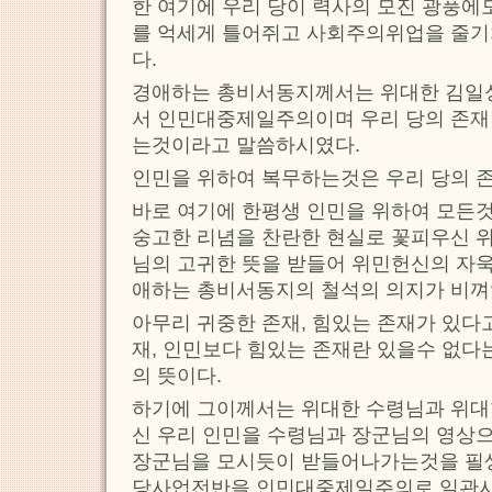
한 여기에 우리 당이 력사의 모진 광풍에
를 억세게 틀어쥐고 사회주의위업을 줄기
다.
경애하는 총비서동지께서는 위대한 김일
서 인민대중제일주의이며 우리 당의 존재
는것이라고 말씀하시였다.
인민을 위하여 복무하는것은 우리 당의 
바로 여기에 한평생 인민을 위하여 모든
숭고한 리념을 찬란한 현실로 꽃피우신 
님의 고귀한 뜻을 받들어 위민헌신의 자
애하는 총비서동지의 철석의 의지가 비껴
아무리 귀중한 존재, 힘있는 존재가 있다
재, 인민보다 힘있는 존재란 있을수 없
의 뜻이다.
하기에 그이께서는 위대한 수령님과 위대
신 우리 인민을 수령님과 장군님의 영상
장군님을 모시듯이 받들어나가는것을 필
당사업전반을 인민대중제일주의로 일관시