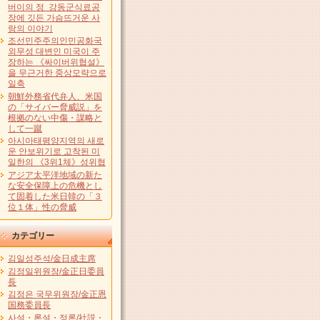
버이의 정 강동군식료공
장에 깃든 가슴뜨거운 사
랑의 이야기
조선민주주의인민공화국
외무성 대변인 미국이 주
장하는 《싸이버위협설》
을 무근거한 중상모략으로
일축
朝鮮外務省代弁人、米国
の「サイバー脅威説」を
根拠のない中傷・謀略と
して一蹴
아시아태평양지역의 새로
운 안보위기로 고착된 미
일한의 《3위1체》성위협
アジア太平洋地域の新た
な安全保障上の危機とし
て固着した米日韓の「３
位１体」性の脅威
カテゴリー
김일성주석/金日成主席
김정일위원장/金正日委員
長
김정은 국무위원장/金正恩
国務委員長
사설・론설・정론/社説・