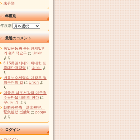
未分類
年度別
年度別
最近のコメント
통일운동과 북남관계발전
의 원칙적요구
に
Urikiri
より
6.15통일시대의 위대한 민
족대단결강령
に
Urikiri
よ
り
반동보수세력의 매장은 정
의구현의 길
に
Urikiri
よ
り
미국은 남조선강점 미군철
수용단을 내려야 한다
に
우리끼리
より
朝鮮外務省 洪水被害、
緊急援助に謝意
に
poppy
より
ログイン
ログイン