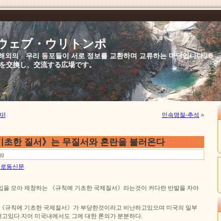
//ウェブ・ウリトンポ
북,해외의 우리 동포들이 서로 정보를 교환하며 교류하는 마당입니다//
を交換し、交流する広場です。
자!
민속명절-추석
»
기초한 질서》는 무질서와 혼란을 불러온다
ng
6일 로동신문
입을 모아 제창하는 《규칙에 기초한 국제질서》라는것이 커다란 반발을 자아
 《규칙에 기초한 국제질서》가 부당한것이라고 비난하고있으며 미국의 일부
고있다.지어 미국내에서도 그에 대한 론의가 분분하다.