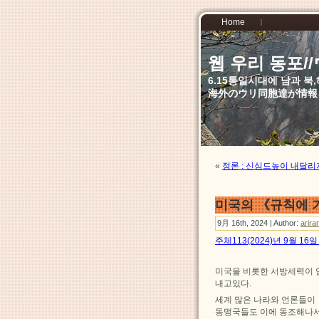
Home
웹 우리 동포
6.15통일시대에 남과 
海外のウリ同胞達が情報
«
정론 : 신심드높이 내달리
미국의 《규칙에 
9月 16th, 2024 | Author:
arira
주체113(2024)년 9월 1
미국을 비롯한 서방세력이 
내고있다.
세계 많은 나라와 언론들이
동맹국들도 이에 동조해나서