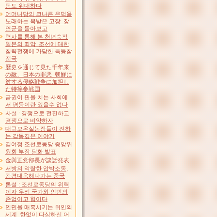
당도 위대하다
어머니당의 크나큰 은덕을
노래하는 복받은 고장 장
연군을 돌아보고
력사를 통해 본 천년숙적
일본의 죄악 조선에 대한
침략전쟁에 가담한 특등참
전국
歴史を通じて見た千年来
の敵、日本の罪悪 朝鮮に
対する侵略戦争に加担し
た特等参戦国
금권이 판을 치는 사회에
서 평등이란 있을수 없다
사설 : 경쟁으로 전진하고
경쟁으로 비약하자
대규모온실농장들이 전하
는 감동깊은 이야기
김여정 조선로동당 중앙위
원회 부장 담화 발표
金與正党部長が談話発表
서방의 악랄한 압박소동,
강경대응해나가는 중국
론설 : 조선로동당의 위력
이자 우리 국가와 인민의
존엄이고 힘이다
인민을 매혹시키는 위인의
세계 한없이 다심하신 어