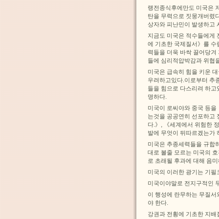
랭전종식후에만도 미국은 저
탄을 무력으로 짓뭉개버렸다
상자와 피난민이 발생하고 
지금도 미국은 적수들에게 
에 기초한 국제질서》를 수
력들을 더욱 바싹 끌어당겨
들에 심리적압박감과 위협을
미국은 급속히 힘을 키운 
우려하고있다.이로부터 추종
들을 힘으로 다스리려 하고
명하다.
미국이 로씨야와 중국 등을
는것을 공공연히 선포하고 
다.》, 《세계에서 위험한
발에 무엇이 뒤따르겠는가 
미국은 추종세력들을 규합하
대로 볼줄 모르는 미국의 
로 초래될 후과에 대해 음
미국의 이러한 광기는 기필
미국이야말로 전지구적인 무
이 행성에 란무하는 무질서
야 한다.
강권과 전횡에 기초한 지배