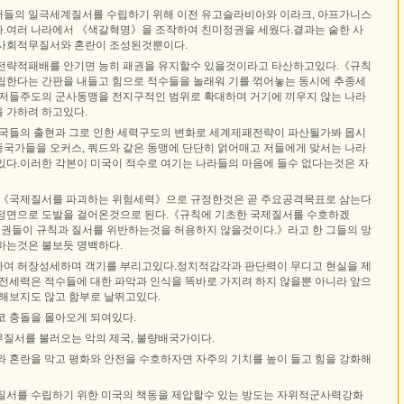
들의 일극세계질서를 수립하기 위해 이전 유고슬라비아와 이라크, 아프가니스
.여러 나라에서 《색갈혁명》을 조작하여 친미정권을 세웠다.결과는 숱한 사
사회적무질서와 혼란이 조성된것뿐이다.
전략적패배를 안기면 능히 패권을 유지할수 있을것이라고 타산하고있다.《규칙
립한다는 간판을 내들고 힘으로 적수들을 놀래워 기를 꺾어놓는 동시에 추종세
 저들주도의 군사동맹을 전지구적인 범위로 확대하며 거기에 끼우지 않는 나라
 가하려 하고있다.
대국들의 출현과 그로 인한 세력구도의 변화로 세계제패전략이 파산될가봐 몹시
국가들을 오커스, 쿼드와 같은 동맹에 단단히 얽어매고 저들에게 맞서는 나라
있다.이러한 각본이 미국이 적수로 여기는 나라들의 마음에 들수 없다는것은 자
 《국제질서를 파괴하는 위험세력》으로 규정한것은 곧 주요공격목표로 삼는다
정면으로 도발을 걸어온것으로 된다.《규칙에 기초한 국제질서를 수호하겠
 정권들이 규칙과 질서를 위반하는것을 허용하지 않을것이다.》라고 한 그들의 망
하는것은 불보듯 명백하다.
여 허장성세하며 객기를 부리고있다.정치적감각과 판단력이 무디고 현실을 제
호전세력은 적수들에 대한 파악과 인식을 똑바로 가지려 하지 않을뿐 아니라 앞으
미해보지도 않고 함부로 날뛰고있다.
코 충돌을 몰아오게 되여있다.
질서를 불러오는 악의 제국, 불량배국가이다.
와 혼란을 막고 평화와 안전을 수호하자면 자주의 기치를 높이 들고 힘을 강화해
질서를 수립하기 위한 미국의 책동을 제압할수 있는 방도는 자위적군사력강화