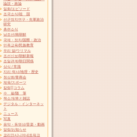
論説・政論
일화/エピソード
조국소식/祖 国
선군정치연구・先軍政治
研究
총련소식
남조선/南朝鮮
국제・정치/国際・政治
민족교육/民族教育
우리 말/ウリマル
조선신보/朝鮮新報
조일관계/朝日関係
상식 / 常識
지리·력사/地理・歴史
청상회/青商会
체육/スポーツ
칼럼▒コラム
수 필/随 筆
책소개/本と雑誌
デジタル・インターネッ
ト
ニュース
写真
음악・동영상/音楽・動画
알림/お知らせ
코리안시니어네트워크