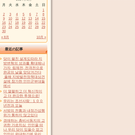
月
火
水
木
金
土
日
1
2
3
4
5
6
7
8
9
10
11
12
13
14
15
16
17
18
19
20
21
22
23
24
25
26
27
28
29
30
« 8月
10月 »
最近の記事
당이 펼친 설계도따라 지
방변혁의 성과를 확대해나
가자 립체전, 전격전으로
완공의 날을 앞당겨간다
올해 지방발전정책대상건
설에 참가한 인민군부대들
에서
더 열렬하고 더 혁신적이
고 더 완강한 투쟁으로!
우리는 조선사람 : １００
년전과 오늘
서방의 전횡과 내정간섭행
위가 통하지 않고있다
경애하는 총비서동지의 고
귀한 가르치심 인민을 떠
나 우리 당이 있을수 없고
인민이 위대하기에 우리