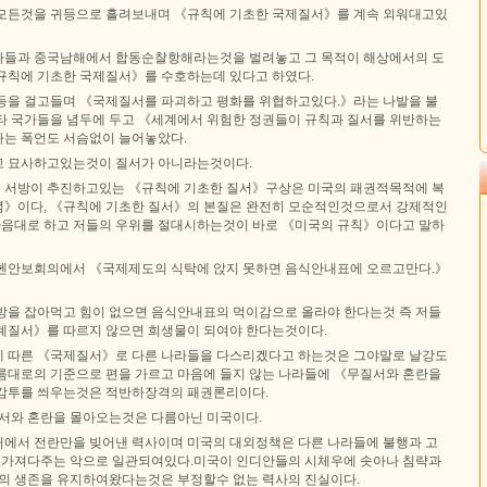
모든것을 귀등으로 흘려보내며 《규칙에 기초한 국제질서》를 계속 외워대고있
가들과 중국남해에서 합동순찰항해라는것을 벌려놓고 그 목적이 해상에서의 도
규칙에 기초한 국제질서》를 수호하는데 있다고 하였다.
등을 걸고들며 《국제질서를 파괴하고 평화를 위협하고있다.》라는 나발을 불
타 국가들을 념두에 두고 《세계에서 위험한 정권들이 규칙과 질서를 위반하는
는 폭언도 서슴없이 늘어놓았다.
고 묘사하고있는것이 질서가 아니라는것이다.
 서방이 추진하고있는 《규칙에 기초한 질서》구상은 미국의 패권적목적에 복
》이다, 《규칙에 기초한 질서》의 본질은 완전히 모순적인것으로서 강제적인
 마음대로 하고 저들의 우위를 절대시하는것이 바로 《미국의 규칙》이다고 말하
헨안보회의에서 《국제제도의 식탁에 앉지 못하면 음식안내표에 오르고만다.》
방을 잡아먹고 힘이 없으면 음식안내표의 먹이감으로 올라야 한다는것 즉 저들
계질서》를 따르지 않으면 희생물이 되여야 한다는것이다.
 따른 《국제질서》로 다른 나라들을 다스리겠다고 하는것은 그야말로 날강도
름대로의 기준으로 편을 가르고 마음에 들지 않는 나라들에 《무질서와 혼란을
감투를 씌우는것은 적반하장격의 패권론리이다.
질서와 혼란을 몰아오는것은 다름아닌 미국이다.
에서 전란만을 빚어낸 력사이며 미국의 대외정책은 다른 나라들에 불행과 고
을 가져다주는 악으로 일관되여있다.미국이 인디안들의 시체우에 솟아나 침략과
기의 생존을 유지하여왔다는것은 부정할수 없는 력사의 진실이다.