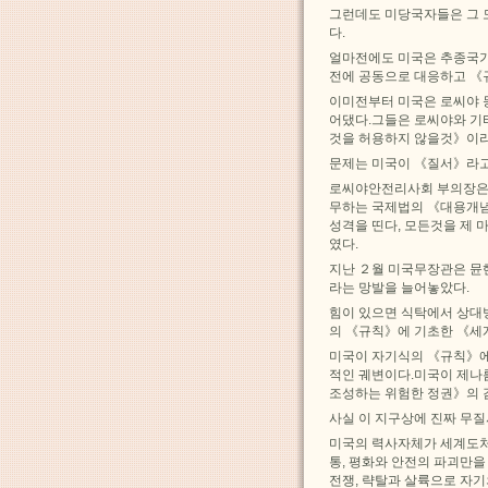
그런데도 미당국자들은 그 
다.
얼마전에도 미국은 추종국
전에 공동으로 대응하고 《
이미전부터 미국은 로씨야 
어댔다.그들은 로씨야와 기
것을 허용하지 않을것》이라
문제는 미국이 《질서》라
로씨야안전리사회 부의장은
무하는 국제법의 《대용개념
성격을 띤다, 모든것을 제
였다.
지난 ２월 미국무장관은 뮨
라는 망발을 늘어놓았다.
힘이 있으면 식탁에서 상대
의 《규칙》에 기초한 《세
미국이 자기식의 《규칙》에
적인 궤변이다.미국이 제나
조성하는 위험한 정권》의 
사실 이 지구상에 진짜 무
미국의 력사자체가 세계도처
통, 평화와 안전의 파괴만
전쟁, 략탈과 살륙으로 자