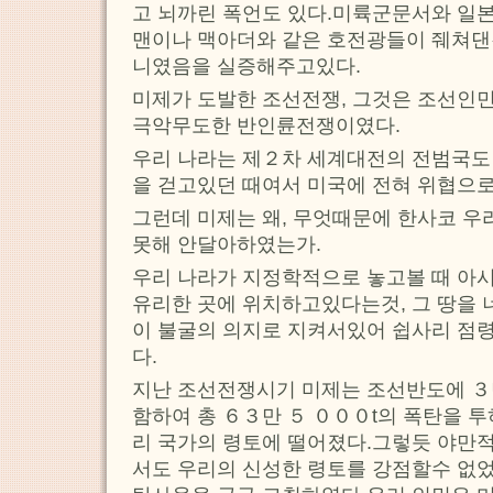
고 뇌까린 폭언도 있다.미륙군문서와 일본
맨이나 맥아더와 같은 호전광들이 줴쳐댄
니였음을 실증해주고있다.
미제가 도발한 조선전쟁, 그것은 조선인
극악무도한 반인륜전쟁이였다.
우리 나라는 제２차 세계대전의 전범국도
을 걷고있던 때여서 미국에 전혀 위협으로
그런데 미제는 왜, 무엇때문에 한사코 우
못해 안달아하였는가.
우리 나라가 지정학적으로 놓고볼 때 아
유리한 곳에 위치하고있다는것, 그 땅을 
이 불굴의 의지로 지켜서있어 쉽사리 점
다.
지난 조선전쟁시기 미제는 조선반도에 ３만
함하여 총 ６３만 ５ ０００t의 폭탄을 
리 국가의 령토에 떨어졌다.그렇듯 야만
서도 우리의 신성한 령토를 강점할수 없