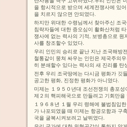
탄사용을 극구 고취하였다.우리 인민은 
을 항시적으로 받으며 세계전쟁사에 있어
을 치르지 않으면 안되였다.
하지만 위대한 수령님께서 찾아주신 조국
침략자들에 대한 증오심이 활화산처럼 타
쟁사에 없는 력사의 기적, 보병총으로 원
사를 창조할수 있었다.
우리 인민의 승리로 끝난 지난 조국해방
철통같이 뭉쳐 싸우는 인민은 제국주의
히 분쇄할수 있다는 력사의 새 진리를 탄
전후 우리 조국땅에는 다시금 평화가 깃들
공고한 평화, 진정한 평화가 아니였다.
미제는 １９５０년대 조선전쟁의 총포성이
제２의 핵피해국으로 만들려고 기회만을 
１９６８년 １월 우리 령해에 불법침입
가 나포되였을 때 미제는 항공모함과 구축
국을 굴복시켜보려고 날뛰였다.
우리 국가에 대한 위협공갈이 통하지 않게