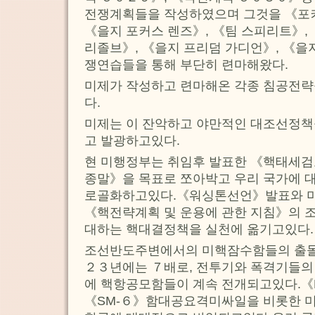
전쟁계획들을 작성하였으며 그것을 《포커
《을지 포커스 렌즈》, 《팀 스피리트》,
리졸브》, 《을지 프리덤 가디언》, 《을
쟁연습들을 통해 부단히 련마해왔다.
미제가 작성하고 련마해온 각종 침공전략
다.
미제는 이 잔악하고 야만적인 대조선정책
고 발광하고있다.
현 미행정부는 취임후 발표한 《핵태세
종말》을 목표로 쪼아박고 우리 국가에 
로골화하고있다.《워싱톤선언》발표와 
《핵전략계획 및 운용에 관한 지침》의 조
대하는 핵대결정책을 실천에 옮기고있다.
조선반도주변에서의 미핵잠수함들의 출몰
２３년에는 ７배로, 전투기와 폭격기들의 
에 핵항공모함들이 계속 전개되고있다.《
《SM-６》함대공요격미싸일을 비롯한 