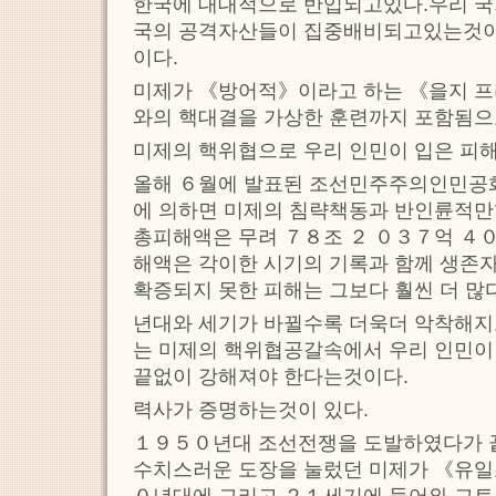
한국에 대대적으로 반입되고있다.우리 
국의 공격자산들이 집중배비되고있는것이
이다.
미제가 《방어적》이라고 하는 《을지 프
와의 핵대결을 가상한 훈련까지 포함됨으
미제의 핵위협으로 우리 인민이 입은 피해
올해 ６월에 발표된 조선민주주의인민공
에 의하면 미제의 침략책동과 반인륜적만
총피해액은 무려 ７８조 ２ ０３７억 ４０
해액은 각이한 시기의 기록과 함께 생존
확증되지 못한 피해는 그보다 훨씬 더 많
년대와 세기가 바뀔수록 더욱더 악착해지
는 미제의 핵위협공갈속에서 우리 인민이 
끝없이 강해져야 한다는것이다.
력사가 증명하는것이 있다.
１９５０년대 조선전쟁을 도발하였다가 
수치스러운 도장을 눌렀던 미제가 《유