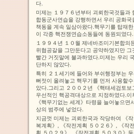
다.
미제는 １９７６년부터 괴뢰한국것들과 
합동군사연습을 강행하면서 우리 공화국
책동을 계속 일삼아왔다.핵무기를 탑재
이 각종 핵전쟁연습소동들에 동원되였다.
１９９４년 １０월 제네바조미기본합의문
위협공갈을 그만둔다고 공약하였지만 그것
빨간 거짓말에 불과하였다.미제는 우리 
단하지 않았다.
특히 ２１세기에 들어와 부쉬행정부는 우
뻐젓이 올려놓고 핵무기를 먼저 사용할수
았다.그리고 ２００２년 《핵태세검토보
우선적인 핵공격대상으로 지정하였다.이
《핵무기없는 세계》타령을 늘어놓으면서
상의 범주에 넣었다.
지금껏 미제는 괴뢰한국과 작당하여 《작
복계획》, 《작전계획 ５０２６》, 《작
획 ５０２９》, 《작전계획 ５０３０》등 