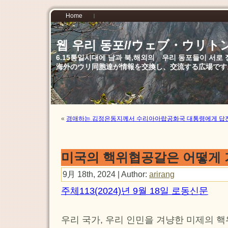
Home
웹 우리 동포//ウェブ・ウリト
6.15통일시대에 남과 북,해외의 우리 동포들이 서
海外のウリ同胞達が情報を交換し、交流する広場です
«
경애하는 김정은동지께서 수리아아랍공화국 대통령에게 답
미국의 핵위협공갈은 어떻게
9月 18th, 2024 | Author:
arirang
주체113(2024)년 9월 18일 로동신문
우리 국가, 우리 인민을 겨냥한 미제의 