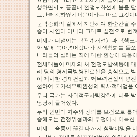
０년대에 그리고 ２１세기에 들어와 그토
행하면서도 끝끝내 전쟁도화선에 불을 달
그만큼 강하였기때문이라는 바로 그것이
군력강화의 길에서 자만하여 한순간을 
습이 시연이 아니라 그대로 실전으로 번져
미제가 떠벌이는 《관계개선》과 《핵포
한 말에 속아넘어갔다가 전쟁참화를 들쓰
나라들의 실태는 적에 대한 환상이 죽음
전세대들이 미제의 새 전쟁도발책동에 대
리 당의 경제국방병진로선을 충심으로 받
이 제시한 경제건설과 핵무력건설의 병진
철하여 국가핵무력완성의 력사적대업을 
우리 국가는 자위적군사력강화에 더욱 박
당당히 들어섰다.
우리 인민이 자주와 정의를 보검으로 틀
습해오는 전쟁위협과의 투쟁에서 이룩한 
미제는 숨통이 끊길 때까지 침략야망을 버