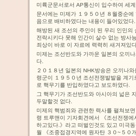
미륙군문서로서 AP통신이 입수하여 세계
문서에는 미제가 １９５０년 ８월중순에
음으로 배비하였다는 내용이 들어있었다.
해방된 새 조선의 주인이 된 우리 인민의
전락시키다 못해 인간이 살수 없는 방사
죄상이 바로 이 자료에 력력히 새겨져있다
미제는 조선반도와 가까운 일본의 오끼
다.
２０１８년 일본의 NHK방송은 오끼나와
령군이 １９５０년 조선전쟁발발을 계기로
로 핵무기를 반입하였다고 보도하였다.
그 핵무기가 조선반도와 아시아의 넓은
두말할것 없다.
미제의 핵범죄와 관련한 력사를 펼쳐보면
령 트루맨이 기자회견에서 《조선전쟁에
하고있다.》라고 떠벌인것도 있고 미극동
월 《조중접경지역에 원자탄 ３０~５０개