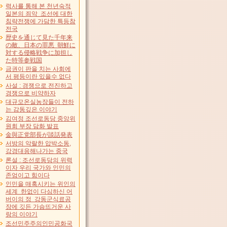
력사를 통해 본 천년숙적
일본의 죄악 조선에 대한
침략전쟁에 가담한 특등참
전국
歴史を通じて見た千年来
の敵、日本の罪悪 朝鮮に
対する侵略戦争に加担し
た特等参戦国
금권이 판을 치는 사회에
서 평등이란 있을수 없다
사설 : 경쟁으로 전진하고
경쟁으로 비약하자
대규모온실농장들이 전하
는 감동깊은 이야기
김여정 조선로동당 중앙위
원회 부장 담화 발표
金與正党部長が談話発表
서방의 악랄한 압박소동,
강경대응해나가는 중국
론설 : 조선로동당의 위력
이자 우리 국가와 인민의
존엄이고 힘이다
인민을 매혹시키는 위인의
세계 한없이 다심하신 어
버이의 정 강동군식료공
장에 깃든 가슴뜨거운 사
랑의 이야기
조선민주주의인민공화국