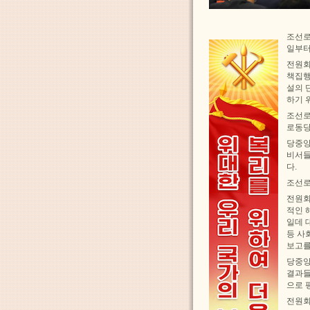
조선로
일부터
전원회
책집행
설의 
하기 
조선로
로동당
당중앙
비서들
다.
조선로
전원회
적인 
일데 
등 사
보고를
당중앙
결과들
으로 
전원