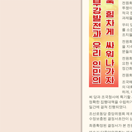
전원회
투쟁이
적극 
과제들
우리 
를 소
조치들
전원회
을 지
문들의
전원회
요한 
정간화
전원회
조국해
의 대
하게,
써 당과 조국청사에 특기할
정확한 집행대책을 수립하기
일간에 걸쳐 진행되였다.
조선로동당 중앙위원회 제
수정보충된 결정서초안이 
최종확정된 결정서가 본 전