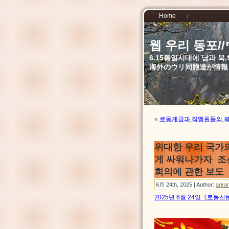
Home
웹 우리 동포
6.15통일시대에 남과 
海外のウリ同胞達が情報
«
로동계급과 직맹원들의 
위대한 우리 국가
게 싸워나가자 조
회의에 관한 보도
6月 24th, 2025 | Author:
arira
2025년 6월 24일《로동신