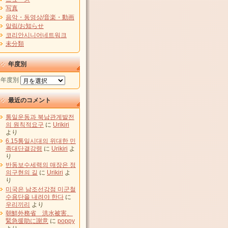
写真
음악・동영상/音楽・動画
알림/お知らせ
코리안시니어네트워크
未分類
年度別
年度別
最近のコメント
통일운동과 북남관계발전
의 원칙적요구
に
Urikiri
より
6.15통일시대의 위대한 민
족대단결강령
に
Urikiri
よ
り
반동보수세력의 매장은 정
의구현의 길
に
Urikiri
よ
り
미국은 남조선강점 미군철
수용단을 내려야 한다
に
우리끼리
より
朝鮮外務省 洪水被害、
緊急援助に謝意
に
poppy