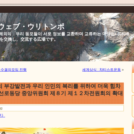
//ウェブ・ウリトンポ
북,해외의 우리 동포들이 서로 정보를 교환하며 교류하는 마당입니다//
を交換し、交流する広場です。
복수결의모임 진행
세계상식 : 챠티스트운동
»
의 부강발전과 우리 인민의 복리를 위하여 더욱 힘차
선로동당 중앙위원회 제８기 제１２차전원회의 확대
ng
문》