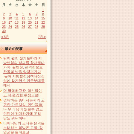
月
火
水
木
金
土
日
1
2
3
4
5
6
7
8
9
10
11
12
13
14
15
16
17
18
19
20
21
22
23
24
25
26
27
28
29
30
« 5月
7月 »
最近の記事
당이 펼친 설계도따라 지
방변혁의 성과를 확대해나
가자 립체전, 전격전으로
완공의 날을 앞당겨간다
올해 지방발전정책대상건
설에 참가한 인민군부대들
에서
더 열렬하고 더 혁신적이
고 더 완강한 투쟁으로!
경애하는 총비서동지의 고
귀한 가르치심 인민을 떠
나 우리 당이 있을수 없고
인민이 위대하기에 우리
당도 위대하다
어머니당의 크나큰 은덕을
노래하는 복받은 고장 장
연군을 돌아보고