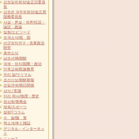
김정일위원장/金正日委員
長
김정은 국무위원장/金正恩
国務委員長
사설・론설・정론/社説・
論説・政論
일화/エピソード
조국소식/祖 国
선군정치연구・先軍政治
研究
총련소식
남조선/南朝鮮
국제・정치/国際・政治
민족교육/民族教育
우리 말/ウリマル
조선신보/朝鮮新報
조일관계/朝日関係
상식 / 常識
지리·력사/地理・歴史
청상회/青商会
체육/スポーツ
칼럼▒コラム
수 필/随 筆
책소개/本と雑誌
デジタル・インターネッ
ト
ニュース