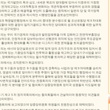
의는 국가발전의 폭과 심도, 내세운 목표의 방대함에 있어서 미증유의 거창한
 전개되고있는 시대적특징과 변화되는 객관적형세에 부응하여 성과와 경험을
장려하고 교훈과 해결책을 부단히 도출해내는 원칙에서 일련의 당 및 국가정책
의 전략적인 조정과 적시적인 시행방안들을 검토승인하였다.
당과 혁명발전행정에서 또 하나의 중대한 분수령으로 될 조선로동당 제９차대회
집할데 대한 결정이 일치가결되고 력사적인 당대회의 성과적개최를 위한 실무적
이 강구되였다.
의는 우리 국가경제의 자립성과 발전잠재력을 더욱 강화하고 전면적부흥장성
속적으로, 안정적으로 담보하는데서 선행관의 위치에 있는 인민경제 주요공업부
 활성화와 현대화를 획기적으로 다그치기 위한 문제들을 토의결정하였다.
의는 새시대 당건설로선의 요구에 맞게 당의 조직구조와 조직체계에 있어서 중
위치에 있는 기층당조직들의 전투력과 활동성을 제고하고 당내기구사업을 보다
, 정예화하는데서 제기되는 필수적문제를 토의하고 해당한 결정을 채택하였다.
의에서는 조직문제가 취급되였다.
방 ８０돐과 당창건 ８０돐을 뜻깊게 경축하는 사업과 당 제９차대회를 승리자
회, 영광의 대회로 맞이하기 위한 투쟁이 일치된 가장 책임적인 행정에서 더 과감
 더 실속있게, 더 긴장하게 분투하여 올해에 설정된 목표들을 철저히 수행함으로
 사변적성과들을 안아오자는 전원회의의 기본정신에 립각하여 하반년도 계획의
 위한 각 분야별 연구 및 협의회가 당중앙위원회 정치국 성원들의 지도밑에 량
８기 제２５차 정치국회의에서는 협의회들에서 건설적이며 동원적인 의견들로
심의되였다.
원회의에 보고되였으며 당중앙위원회 위원들의 전원찬성으로 채택되였다.