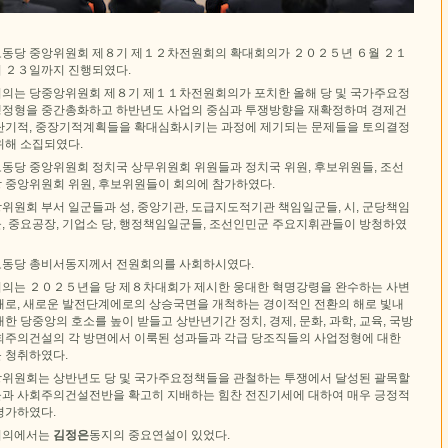
동당 중앙위원회 제８기 제１２차전원회의 확대회의가 ２０２５년 ６월 ２１
 ２３일까지 진행되였다.
의는 당중앙위원회 제８기 제１１차전원회의가 포치한 올해 당 및 국가주요정
정형을 중간총화하고 하반년도 사업의 중심과 투쟁방향을 재확정하며 경제건
단기적, 중장기적계획들을 확대심화시키는 과정에 제기되는 문제들을 토의결정
위해 소집되였다.
동당 중앙위원회 정치국 상무위원회 위원들과 정치국 위원, 후보위원들, 조선
 중앙위원회 위원, 후보위원들이 회의에 참가하였다.
위원회 부서 일군들과 성, 중앙기관, 도급지도적기관 책임일군들, 시, 군당책임
, 중요공장, 기업소 당, 행정책임일군들, 조선인민군 주요지휘관들이 방청하였
동당 총비서동지께서 전원회의를 사회하시였다.
의는 ２０２５년을 당 제８차대회가 제시한 웅대한 혁명강령을 완수하는 사변
해로, 새로운 발전단계에로의 상승국면을 개척하는 경이적인 전환의 해로 빛내
대한 당중앙의 호소를 높이 받들고 상반년기간 정치, 경제, 문화, 과학, 교육, 국방
회주의건설의 각 방면에서 이룩된 성과들과 각급 당조직들의 사업정형에 대한
 청취하였다.
위원회는 상반년도 당 및 국가주요정책들을 관철하는 투쟁에서 달성된 괄목할
과 사회주의건설전반을 확고히 지배하는 힘찬 전진기세에 대하여 매우 긍정적
평가하였다.
회의에서는
김정은
동지의 중요연설이 있었다.