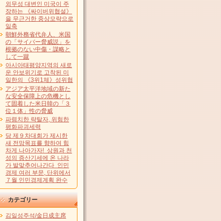
외무성 대변인 미국이 주
장하는 《싸이버위협설》
을 무근거한 중상모략으로
일축
朝鮮外務省代弁人、米国
の「サイバー脅威説」を
根拠のない中傷・謀略と
して一蹴
아시아태평양지역의 새로
운 안보위기로 고착된 미
일한의 《3위1체》성위협
アジア太平洋地域の新た
な安全保障上の危機とし
て固着した米日韓の「３
位１体」性の脅威
파렴치한 략탈자, 위험한
평화파괴세력
당 제９차대회가 제시한
새 전망목표를 향하여 힘
차게 나아가자! 상원과 천
성의 증산기세에 온 나라
가 발맞추어나간다 인민
경제 여러 부문, 단위에서
７월 인민경제계획 완수
カテゴリー
김일성주석/金日成主席