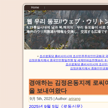
Home
웹 우리 동포//ウェブ・ウリト
6.15통일시대에 남과 북,해외의 우리 동포들이 서
海外のウリ同胞達が情報を交換し、交流する広場です
«
조선로동당 총비서이시며 조선민주주의인민공화국 
김정은동지께서 중국인민항일전쟁 및 세계반파쑈전쟁승리 ８
조선로동당 총비서이시며 조선
김정은동지께서 중화인민공화
경애하는 김정은동지께 로씨
을 보내여왔다
9月 5th, 2025 | Author:
arirang
2025년 9월 5일《로동신문》