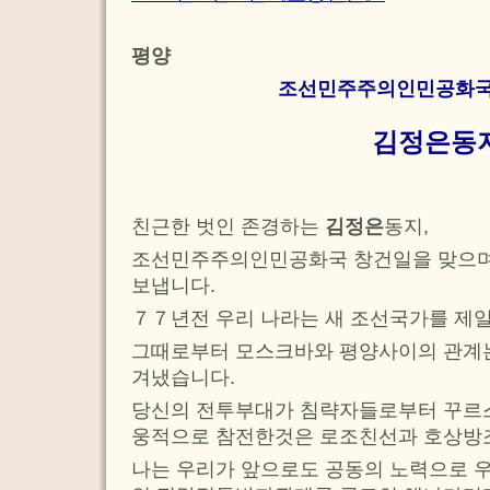
평양
조선민주주의인민공화국
김정은동
친근한 벗인 존경하는
김정은
동지,
조선민주주의인민공화국 창건일을 맞으며
보냅니다.
７７년전 우리 나라는 새 조선국가를 제
그때로부터 모스크바와 평양사이의 관계는
겨냈습니다.
당신의 전투부대가 침략자들로부터 꾸르
웅적으로 참전한것은 로조친선과 호상방조
나는 우리가 앞으로도 공동의 노력으로 