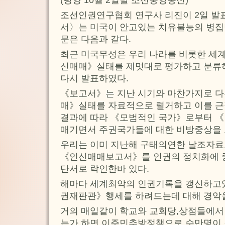
(평양 10월 2일발 조선중앙통신)
조선인권연구협회 연구사 리진이 2일 발
서〉는 미국이 안고있는 치유불능의 병
문은 다음과 같다.
최근 미국무성은 우리 나라를 비롯한 세
신매매》실태를 제멋대로 평가하고 분류
다시 발표하였다.
《보고서》는 지난 시기와 마찬가지로 
매》실태를 자료적으로 렬거하고 이를 근
결과에 따라 《모범적인 국가》로부터 
매기면서 주권국가들에 대한 비방중상을 
우리는 이미 지난해 구태의연한 날조자료
《인신매매보고서》를 인권의 정치화에 
단서로 락인한바 있다.
해마다 세계최악의 인권기록을 갱신하고
권재판관》행세를 하려드는데 대해 경악을
거의 매일같이 학교와 교회당,상점들에서
는가 하면 이주민추방정책으로 수만명이 