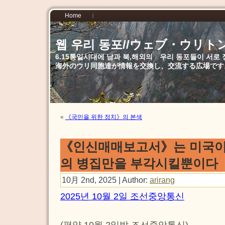
Home
웹 우리 동포//ウェブ・ウリト
6.15통일시대에 남과 북,해외의 우리 동포들이 서
海外のウリ同胞達が情報を交換し、交流する広場です
«
《국민을 위한 정치》의 본색
《인신매매보고서》는 미국이
의 병집만을 부각시킬뿐이다
10月 2nd, 2025 | Author:
arirang
2025년 10월 2일 조선중앙통신