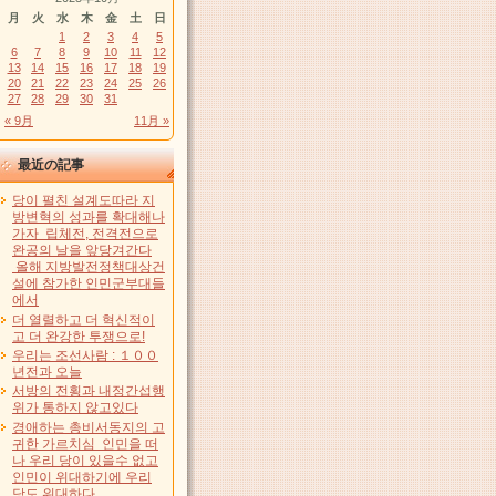
月
火
水
木
金
土
日
1
2
3
4
5
6
7
8
9
10
11
12
13
14
15
16
17
18
19
20
21
22
23
24
25
26
27
28
29
30
31
« 9月
11月 »
最近の記事
당이 펼친 설계도따라 지
방변혁의 성과를 확대해나
가자 립체전, 전격전으로
완공의 날을 앞당겨간다
올해 지방발전정책대상건
설에 참가한 인민군부대들
에서
더 열렬하고 더 혁신적이
고 더 완강한 투쟁으로!
우리는 조선사람 : １００
년전과 오늘
서방의 전횡과 내정간섭행
위가 통하지 않고있다
경애하는 총비서동지의 고
귀한 가르치심 인민을 떠
나 우리 당이 있을수 없고
인민이 위대하기에 우리
당도 위대하다