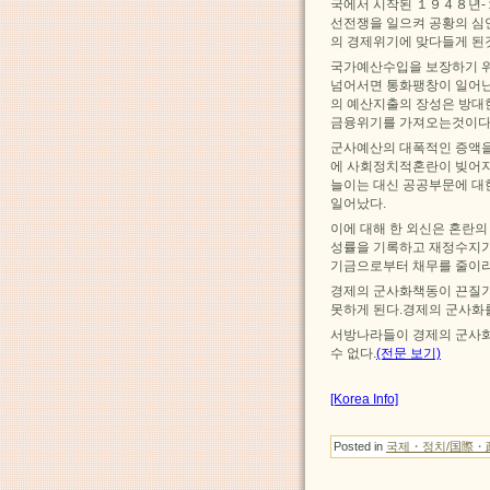
국에서 시작된 １９４８년-
선전쟁을 일으켜 공황의 심
의 경제위기에 맞다들게 된
국가예산수입을 보장하기 
넘어서면 통화팽창이 일어난
의 예산지출의 장성은 방대
금융위기를 가져오는것이다
군사예산의 대폭적인 증액을
에 사회정치적혼란이 빚어지
늘이는 대신 공공부문에 대
일어났다.
이에 대해 한 외신은 혼란의
성률을 기록하고 재정수지가
기금으로부터 채무를 줄이라
경제의 군사화책동이 끈질기
못하게 된다.경제의 군사화
서방나라들이 경제의 군사
수 없다.
(전문 보기)
[Korea Info]
Posted in
국제・정치/国際・