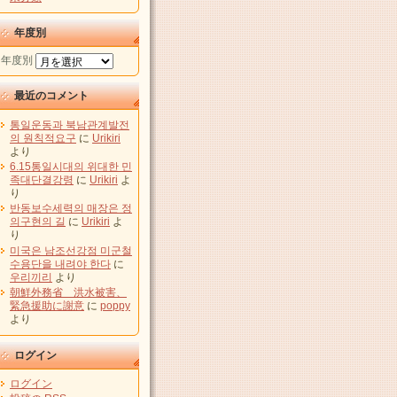
年度別
年度別
最近のコメント
통일운동과 북남관계발전
의 원칙적요구
に
Urikiri
より
6.15통일시대의 위대한 민
족대단결강령
に
Urikiri
よ
り
반동보수세력의 매장은 정
의구현의 길
に
Urikiri
よ
り
미국은 남조선강점 미군철
수용단을 내려야 한다
に
우리끼리
より
朝鮮外務省 洪水被害、
緊急援助に謝意
に
poppy
より
ログイン
ログイン