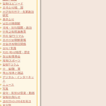
일화/エピソード
조국소식/祖 国
선군정치연구・先軍政治
研究
총련소식
남조선/南朝鮮
국제・정치/国際・政治
민족교육/民族教育
우리 말/ウリマル
조선신보/朝鮮新報
조일관계/朝日関係
상식 / 常識
지리·력사/地理・歴史
청상회/青商会
체육/スポーツ
칼럼▒コラム
수 필/随 筆
책소개/本と雑誌
デジタル・インターネッ
ト
ニュース
写真
음악・동영상/音楽・動画
알림/お知らせ
코리안시니어네트워크
未分類