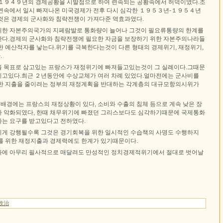
１９４９년의 경제공황을 시발점으로 하여 련속되는 공황속에서 허덕이였다.조
연속에서 일시 빠져나온 미국경제가 전후 다시 심각한 １９５３년-１９５４년
것은 경제의 군사화와 침략전쟁이 가져다준 역효과였다.
위한 자본주의국가의 지페람발로 통화량이 늘어나 그것이 필요류통량의 한계를
다.경제의 군사화와 침략전쟁에 필요한 자금을 보장하기 위한 자본주의나라들
한 예산적자를 낳는다.위기를 극복한다는것이 다른 형태의 경제위기, 재정위기,
.
 목표로 삼고있는 프랑스가 재정위기에 빠져들고있는것이 그 실례이다.그때문
고있다.최근 ２년동안에 수상교체가 여러 차례 있었다.얼마전에는 군사비를
한 지출을 줄이려는 정부의 재정계획을 반대하는 각계층의 대규모항의시위가
 배경에는 프랑스의 재정상황이 있다, 소비와 수출의 침체 등으로 계속 낮은 장
 악화되였다, 한때 채무위기에 빠졌던 그리스보다도 심각하기때문에 국제통화
는 요구를 받고있다고 전하였다.
게 강행될수록 그것은 경기회복을 위한 일시적인 수습책의 사명도 수행하지
를 위한 재정지출과 경제력에도 한계가 있기때문이다.
화에 아무리 필사적으로 매달려도 만성적인 정치경제적위기에서 절대로 벗어날
政治