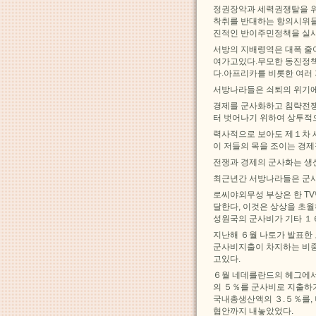
정권장악과 세력권쟁탈을 
착취를 반대하는 항의시위들
진적인 반이주민정책을 실
서방의 지배령역은 대폭 줄
여가고있다.무모한 동진정책
다.아프리카를 비롯한 여러
서방나라들은 쇠퇴의 위기에
경제를 군사화하고 침략전
터 벗어나기 위하여 상투적
력사적으로 보아도 제１차 
이 저들의 목을 조이는 경
전쟁과 경제의 군사화는 생
최근년간 서방나라들은 군사
로씨야외무성 부상은 한 T
달한다, 이것은 상상을 초
성원국의 군사비가 기타 １
지난해 ６월 나토가 발표한
군사비지출이 차지하는 비중
고있다.
６월 네데를란드의 헤그에
의 ５％를 군사비로 지출하
국내총생산액의 ３.５％를,
협안까지 내놓았었다.