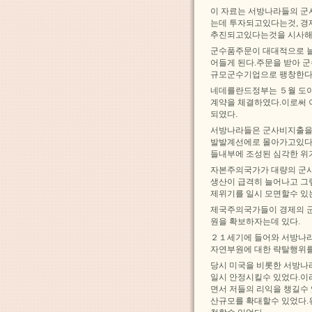
이 자료는 서방나라들의 군
는데 투자되고있다는것, 경
추진되고있다는것을 시사해
군수품주문이 대대적으로 늘
어들게 된다.주문을 받아 
규모군수기업으로 팽창한다
네데를란드정부는 ５월 도
계약을 체결하였다.이로써 
되였다.
서방나라들은 군사비지출을
발발계선에로 몰아가고있다.
들내부에 조성된 심각한 위
자본주의국가가 대량의 군사
생산이 급격히 늘어나고 그
제위기를 일시 모면할수 있
제국주의국가들이 경제의 
원을 확보하자는데 있다.
２１세기에 들어와 서방나라
자연부원에 대한 략탈행위를
당시 미국을 비롯한 서방
일시 안정시킬수 있었다.
면서 저들의 리익을 챙길수
산규모를 확대할수 있었다.