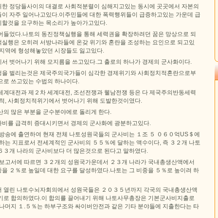
위한 정당들사이의 대결로 사회적분렬이 심해지고있는 동시에 곳곳에서 자본의
이 자주 일어나고있다.이주민들에 대한 폭력행위들이 급증하고있는 가운데 급
시할것을 요구하는 목소리가 높아가고있다.
어들었다.나토의 동진정책실행을 통해 세력권을 확장하려던 꿈은 망상으로 되
실행은 오히려 서방나라들에 온갖 위기와 혼란을 조성하는 요인으로 되고있
 지역에 형성해놓았던 시장들도 잃고있다.
서 벗어나기 위해 모지름을 쓰고있다.그 출로의 하나가 경제의 군사화이다.
쟁을 벌리는것은 제국주의국가들이 심각한 경제위기와 사회정치적혼란으로부
으로 쓰고있는 수법의 하나이다.
세계대전과 제２차 세계대전, 조선전쟁과 윁남전쟁 등은 다 제국주의반동세력
제적, 사회정치적위기에서 벗어나기 위해 도발한것이였다.
산의 많은 부분을 군수분야에로 돌리게 한다.
비를 급격히 증대시키면서 경제의 군사화에 광분하고있다.
V방송에 출연하여 현재 전체 나토성원국들의 군사비는 １조 ５ ０６０억US＄에
월하는 지표로서 전세계적인 군사비의 ５５％에 달하는 액수이다, 즉 ３２개 나토
６３개 나라의 군사비보다 더 많은것으로 된다고 말하였다.
 보고서에 따르면 ３２개의 성원국가운데서 ２３개 나라가 국내총생산액에서
을 ２％로 높일데 대한 요구를 달성하였다.나토는 그 비중을 ５％로 높이려 하
서 열린 나토수뇌자회의에서 성원국들은 ２０３５년까지 각국의 국내총생산액
기로 합의하였다.이 합의를 끌어내기 위해 나토사무총장은 기본군사비지출로
 나머지 １.５％는 하부구조와 싸이버안전과 같은 기타 분야들에 지출한다는 타