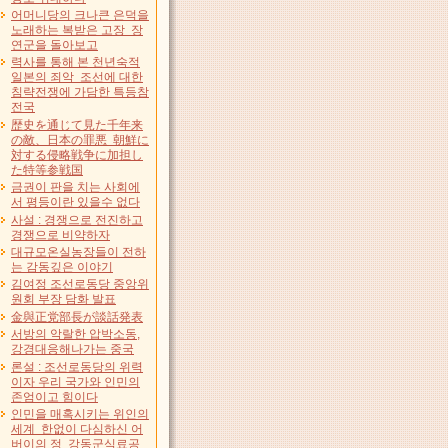
어머니당의 크나큰 은덕을
노래하는 복받은 고장 장
연군을 돌아보고
력사를 통해 본 천년숙적
일본의 죄악 조선에 대한
침략전쟁에 가담한 특등참
전국
歴史を通じて見た千年来
の敵、日本の罪悪 朝鮮に
対する侵略戦争に加担し
た特等参戦国
금권이 판을 치는 사회에
서 평등이란 있을수 없다
사설 : 경쟁으로 전진하고
경쟁으로 비약하자
대규모온실농장들이 전하
는 감동깊은 이야기
김여정 조선로동당 중앙위
원회 부장 담화 발표
金與正党部長が談話発表
서방의 악랄한 압박소동,
강경대응해나가는 중국
론설 : 조선로동당의 위력
이자 우리 국가와 인민의
존엄이고 힘이다
인민을 매혹시키는 위인의
세계 한없이 다심하신 어
버이의 정 강동군식료공