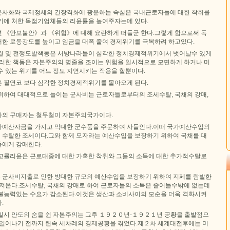
군사화와 국제정세의 긴장격화에 광분하는 속심은 국내근로자들에 대한 착취를
기에 처한 독점기업체들의 리윤률을 높여주자는데 있다.
 《안보불안》과 《위협》에 대해 요란하게 떠들군 한다.그렇게 함으로써 독
한 로동강도를 높이고 임금을 대폭 줄여 경제위기를 극복하려 하고있다.
결 및 전쟁도발책동은 서방나라들이 심각한 정치경제적위기에서 벗어날수 있게
그러한 책동은 자본주의의 명줄을 조이는 위험을 일시적으로 모면하게 하거나 미
수 있는 위기를 어느 정도 지연시키는 작용을 할뿐이다.
 필연코 보다 심각한 정치경제적위기를 몰아오게 된다.
위하여 대대적으로 늘이는 군사비는 근로자들로부터의 조세수탈, 국채의 강매,
자의 구매자는 철두철미 자본주의국가이다.
가예산자금을 가지고 막대한 군수품을 주문하여 사들인다.이때 국가예산수입의
수탈한 조세이다.그와 함께 모자라는 예산수입을 보장하기 위하여 국채를 대
에게 강매한다.
고률리윤은 근로대중에 대한 가혹한 착취와 그들의 소득에 대한 추가적수탈로
군사비지출로 인한 방대한 규모의 예산수입을 보장하기 위하여 지페를 람발한
가져온다.조세수탈, 국채의 강매로 하여 근로자들의 소득은 줄어들수밖에 없는데
불능력있는 수요가 감소된다.이것은 생산과 소비사이의 모순을 더욱 격화시켜
.
일시 안도의 숨을 쉰 자본주의는 그후 １９２０년-１９２１년 공황을 출발점으
 일어나기 전까지 련속 세차례의 경제공황을 겪었다.제２차 세계대전후에는 미