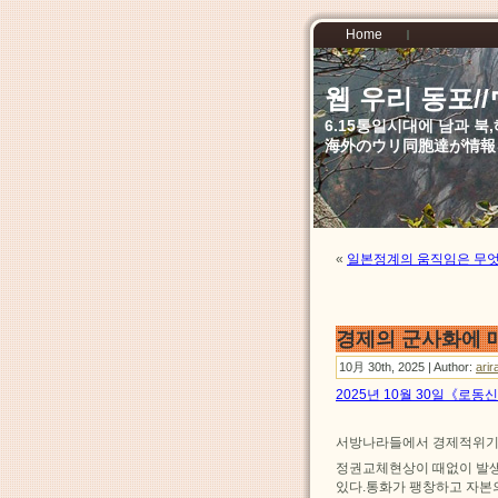
Home
웹 우리 동포
6.15통일시대에 남과 
海外のウリ同胞達が情報
«
일본정계의 움직임은 무
경제의 군사화에 
10月 30th, 2025 | Author:
arir
2025년 10월 30일《로동
서방나라들에서 경제적위기가
정권교체현상이 때없이 발
있다.통화가 팽창하고 자본