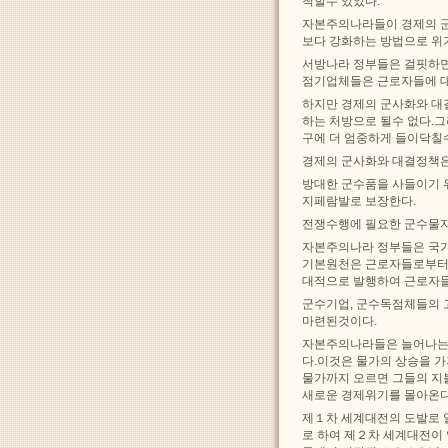
척할수 있었다.
자본주의나라들이 경제의 
보다 강화하는 방법으로 위
서방나라 정부들은 걸핏하면
점기업체들은 근로자들에 대
하지만 경제의 군사화와 대
하는 처방으로 될수 없다.
구에 더 엄중하게 들이닥칠
경제의 군사화와 대결정책은
방대한 군수품을 사들이기 
지페람발로 보장한다.
전쟁수행에 필요한 군수물
자본주의나라 정부들은 국
기본원천은 근로자들로부터 
대적으로 발행하여 근로자들
군수기업, 군수독점체들의 
마련된것이다.
자본주의나라들은 늘어나는 
다.이것은 물가의 상승을 
물가까지 오르면 그들의 지
새로운 경제위기를 몰아온다
제１차 세계대전의 도발로 
로 하여 제２차 세계대전이