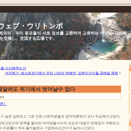
//ウェブ・ウリトンポ
북,해외의 우리 동포들이 서로 정보를 교환하며 교류하는 마당입니다//
を交換し、交流する広場です。
엇을 시사해주는가
녀자력기, 레스링경기에서 우리 나라의 박해연, 김현이선수들 금메달 쟁취
»
매달려도 위기에서 벗어날수 없다
ang
신문》
 날로 심화되고 그로 인한 사회적분렬과 정치적혼란이 보다 우심해지고있다.
생하고있으며 정책을 둘러싼 여야당들사이의 모순과 대립이 전례없이 격화되고
의 리윤률이 계속 줄어들면서 기업체파산건수가 늘어나고있다.