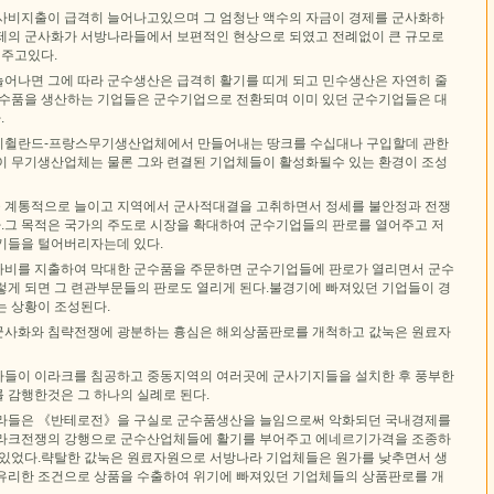
사비지출이 급격히 늘어나고있으며 그 엄청난 액수의 자금이 경제를 군사화하
제의 군사화가 서방나라들에서 보편적인 현상으로 되였고 전례없이 큰 규모로
주고있다.
어나면 그에 따라 군수생산은 급격히 활기를 띠게 되고 민수생산은 자연히 줄
군수품을 생산하는 기업들은 군수기업으로 전환되며 이미 있던 군수기업들은 대
.
이췰란드-프랑스무기생산업체에서 만들어내는 땅크를 수십대나 구입할데 관한
이 무기생산업체는 물론 그와 련결된 기업체들이 활성화될수 있는 환경이 조성
 계통적으로 늘이고 지역에서 군사적대결을 고취하면서 정세를 불안정과 전쟁
그 목적은 국가의 주도로 시장을 확대하여 군수기업들의 판로를 열어주고 저
기들을 털어버리자는데 있다.
비를 지출하여 막대한 군수품을 주문하면 군수기업들에 판로가 열리면서 군수
렇게 되면 그 련관부문들의 판로도 열리게 된다.불경기에 빠져있던 기업들이 경
는 상황이 조성된다.
군사화와 침략전쟁에 광분하는 흉심은 해외상품판로를 개척하고 값눅은 원료자
들이 이라크를 침공하고 중동지역의 여러곳에 군사기지들을 설치한 후 풍부한
 감행한것은 그 하나의 실례로 된다.
나라들은 《반테로전》을 구실로 군수품생산을 늘임으로써 악화되던 국내경제를
이라크전쟁의 강행으로 군수산업체들에 활기를 부어주고 에네르기가격을 조종하
 있었다.략탈한 값눅은 원료자원으로 서방나라 기업체들은 원가를 낮추면서 생
유리한 조건으로 상품을 수출하여 위기에 빠져있던 기업체들의 상품판로를 개