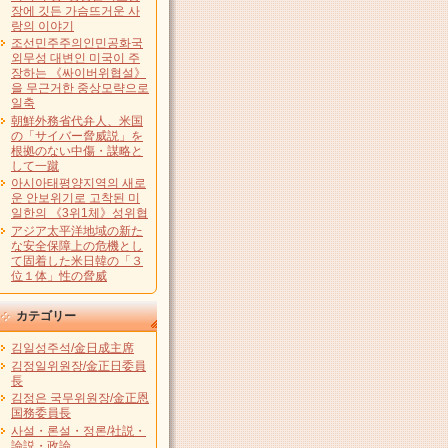
장에 깃든 가슴뜨거운 사
랑의 이야기
조선민주주의인민공화국
외무성 대변인 미국이 주
장하는 《싸이버위협설》
을 무근거한 중상모략으로
일축
朝鮮外務省代弁人、米国
の「サイバー脅威説」を
根拠のない中傷・謀略と
して一蹴
아시아태평양지역의 새로
운 안보위기로 고착된 미
일한의 《3위1체》성위협
アジア太平洋地域の新た
な安全保障上の危機とし
て固着した米日韓の「３
位１体」性の脅威
カテゴリー
김일성주석/金日成主席
김정일위원장/金正日委員
長
김정은 국무위원장/金正恩
国務委員長
사설・론설・정론/社説・
論説・政論