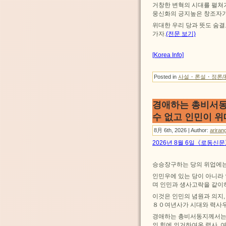
거창한 변혁의 시대를 펼쳐
웅신화의 긍지높은 창조자가
위대한 우리 당과 뜻도 숨결
가자.
(전문 보기)
[Korea Info]
Posted in
사설・론설・정론/
경애하는 총비서동
수 없고 인민이 
8月 6th, 2026 | Author:
ariran
2026년 8월 6일《로동신
승승장구하는 당의 위업에는
인민우에 있는 당이 아니라 
며 인민과 생사고락을 같이하
이것은 인민의 념원과 의지,
８０여년사가 시대와 력사우
경애하는 총비서동지께서는 
의 힘에 의거하여온 력사, 