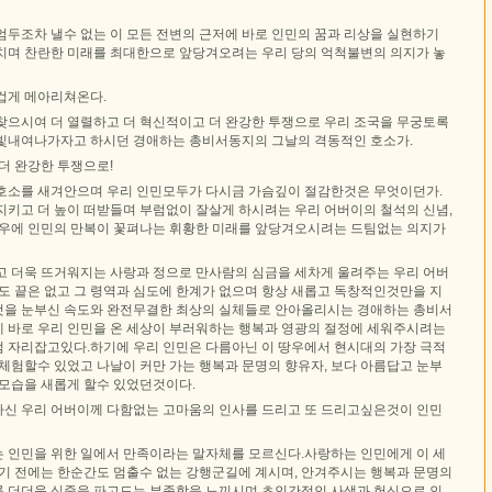
엄두조차 낼수 없는 이 모든 전변의 근저에 바로 인민의 꿈과 리상을 실현하기
치며 찬란한 미래를 최대한으로 앞당겨오려는 우리 당의 억척불변의 의지가 놓
겁게 메아리쳐온다.
찾으시여 더 열렬하고 더 혁신적이고 더 완강한 투쟁으로 우리 조국을 무궁토록
빛내여나가자고 하시던 경애하는 총비서동지의 그날의 격동적인 호소가.
더 완강한 투쟁으로!
호소를 새겨안으며 우리 인민모두가 다시금 가슴깊이 절감한것은 무엇이던가.
지키고 더 높이 떠받들며 부럼없이 잘살게 하시려는 우리 어버이의 철석의 신념,
땅우에 인민의 만복이 꽃펴나는 휘황한 미래를 앞당겨오시려는 드팀없는 의지가
고 더욱 뜨거워지는 사랑과 정으로 만사람의 심금을 세차게 울려주는 우리 어버
도 끝은 없고 그 령역과 심도에 한계가 없으며 항상 새롭고 독창적인것만을 지
을 눈부신 속도와 완전무결한 최상의 실체들로 안아올리시는 경애하는 총비서
 바로 우리 인민을 온 세상이 부러워하는 행복과 영광의 절정에 세워주시려는
 자리잡고있다.하기에 우리 인민은 다름아닌 이 땅우에서 현시대의 가장 극적
체험할수 있었고 나날이 커만 가는 행복과 문명의 향유자, 보다 아름답고 눈부
 모습을 새롭게 할수 있었던것이다.
신 우리 어버이께 다함없는 고마움의 인사를 드리고 또 드리고싶은것이 인민
 인민을 위한 일에서 만족이라는 말자체를 모르신다.사랑하는 인민에게 이 세
시기 전에는 한순간도 멈출수 없는 강행군길에 계시며, 안겨주시는 행복과 문명의
 더더욱 심중을 파고드는 부족함을 느끼시며 초인간적인 사색과 헌신으로 인