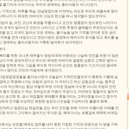
을 줄기차게 이어가시는 우리의 경애하는 총비서동지 아니시던가.
 기적으로, 하루를 백날, 천날맞잡이로 비약하는 속도로 우리의 세월속에 찾아
 하나하나가 다 위대한 어버이의 고심과 헌신을 떠나 생각할수 없는것이다.
답의 길, 모진 고난과 희생을 무릅쓰시고 순간도 멈춤없이 앞으로만 나아가시
있어 조국이 일어서고 인민이 나아가고 고귀한 투쟁의 열매들이 무르익는다는 생
을 딛고 조국이 일어선 모든 곳에는, 불가능을 넘어 기적을 안아온 모든 승리
첫 자욱을 먼저 내짚으시고 천만시련도 앞장에서 헤치시며 초석을 닦고 궤도를 놓
신 경애하는 총비서동지의 거룩한 발자취가 새겨져있다.
본다.
 복리를 위한 크나큰 재부들이 방방곡곡에 마련되는 나날에 인민을 위한 더 많은
심이 더욱 굳세여진다고 하시던 위대한 어버이의 절절한 심중의 고백은 얼마나
생을 전제로 하는 그길을 락으로 여기시며 순간도 멈춤없이 가고가시던 절세위
얼마나 많이도 인민의 마음속에 새겨졌던가.
 지방공업공장들을 돌아보시면서 오늘같이 지역인민들모두가 환희와 기쁨에 넘
혁명하고 투쟁해나가는 보람과 긍지도 더 커진다고 하신 감동깊은 사실, 함주군
여 자신께서는 항상 어떻게 하면 가까운 앞날에 수도뿐 아니라 지방의 인민
게 할수 있겠는가 하는 조바심으로 마음이 무겁다고, 어려워도 힘들어도 끝까지
신 숭고한 뜻, 금시 뒤집힐듯 위태롭게 흔들거리는 고무단정을 타시고 침수지
에게 안겨줄 리상적인 희한한 농장도시건설을 구상하시던 불멸의 화폭…
 간직하고 일편단심 한길만을 걷는 우리 인민을 위해 기어이 아름다운 미래를 안
고한 의지가 그이께서 걸머지신 무거운 짐, 헤쳐가시는 초행길에 력력히 비껴있
께서는 순탄할 때에도 엄두를 내지 못한 거창한 기적과 전변으로 이 땅을 가득