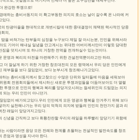
시작으로, 첫걸음으로 여기시며 언제나 더 높은 요구성만을 내세우신다.
더 완강한 투쟁으로!
 경애하는 총비서동지의 이 확고부동한 의지의 호소는 날이 갈수록 온 나라에 커
고있다.
의 탄광마을을 현대적으로 개변시킬데 대한 중대결정이 채택된 력사적인 당중
회의,
땀을 바쳐가는 탄부들의 심정을 누구보다 제일 잘 아시는분, 인민을 위해서라
이라도 기어이 해내실 일념을 안고계시는 위대한 어버이께서만이 이렇듯 담대한
만짐을 덧지시며 또 하나의 거창한 전역을 전개하실수 있는것이다.
운 문명과 복리의 터전을 마련해주기 위한 건설전역뿐이라고만 하랴.
고 더 잘살게 하기 위한 거창한 창조대전의 모든 령역에서 우리 당은 인민에게
진 재부들을 보다 끊임없이, 보다 눈부시게 창조해나가고있다.
애하는 총비서동지께서 찾고찾으신 수많은 단위와 일터들에 마음을 세워보아
앙위원회 전원회의들에서 제시하신 새로운 투쟁과업들을 더듬어보아도 더 열렬
강한 투쟁으로 인민의 행복과 복리를 앞당겨오시려는 절세위인의 드팀없는 의지
 되는 우리 인민이 아니던가.
 끊임없이 배가되고있다.우리 인민에게 모든 영광과 행복을 안겨주기 위해 보다
끝까지 실천해나가는 우리 당의 억척의 의지에 받들려 인민의 천만가지 꿈과 리
벅찬 래일이 앞당겨지고있다.
의 신념을 간직하고 보다 휘황찬란할 우리의 래일을 하루빨리 앞당기기 위함에
는 사람이라면 응당 모든 전례와 한계를 초월하는 전설적인 발전속도를 창조
 존엄과 명성을 지녀야 한다.