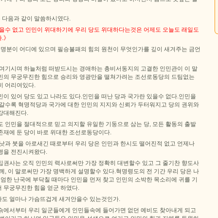
 다음과 같이 말씀하시였다.
있을수 없고 인민이 위대하기에 우리 당도 위대하다는것은 어제도 오늘도 래일도
.》
존재명분이 어디에 있으며 필승불패의 힘의 원천이 무엇인가를 깊이 새겨주는 금언
 여기시며 하늘처럼 떠받드시는 경애하는 총비서동지의 고결한 인민관이 이 말
민의 무궁무진한 힘으로 승리와 영광만을 떨쳐가려는 조선로동당의 드팀없는
히 어리여있다.
이 있어 당도 있고 나라도 있다.인민을 떠난 당과 국가란 있을수 없다.인민을
커갈수록 혁명적당과 국가에 대한 인민의 지지와 신뢰가 두터워지고 당의 권위와
강대해진다.
 인민을 절대적으로 믿고 의지할 유일한 기둥으로 삼는 당, 모든 활동의 출발
존재에 둔 당이 바로 위대한 조선로동당이다.
 낫과 붓을 아로새긴 때로부터 우리 당은 인민과 한시도 떨어진적 없고 언제나
명을 전진시켜왔다.
집권사는 오직 인민의 력사로써만 가장 정확히 대변할수 있고 그 줄기찬 향도사
께, 이 말로써만 가장 명백하게 설명할수 있다.혁명령도의 전 기간 우리 당은 나
준엄한 난국에 부닥칠 때마다 인민을 먼저 찾고 인민의 소박한 목소리에 귀를 기
 무궁무진한 힘을 얻군 하였다.
도 얼마나 가슴뜨겁게 새겨안을수 있는것인가.
슭에서부터 우리 일군들에게 인민들속에 들어가면 없던 예비도 찾아내게 되고