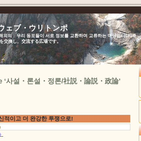
//ウェブ・ウリトンポ
북,해외의 우리 동포들이 서로 정보를 교환하며 교류하는 마당입니다//
を交換し、交流する広場です。
or the ‘사설・론설・정론/社説・論説・政論’
신적이고 더 완강한 투쟁으로!
g
문》