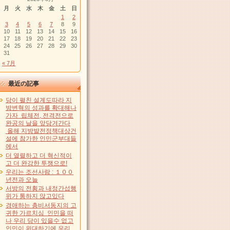
月
火
水
木
金
土
日
1
2
3
4
5
6
7
8
9
10
11
12
13
14
15
16
17
18
19
20
21
22
23
24
25
26
27
28
29
30
31
« 7月
最近の記事
당이 펼친 설계도따라 지
방변혁의 성과를 확대해나
가자 립체전, 전격전으로
완공의 날을 앞당겨간다
올해 지방발전정책대상건
설에 참가한 인민군부대들
에서
더 열렬하고 더 혁신적이
고 더 완강한 투쟁으로!
우리는 조선사람 : １００
년전과 오늘
서방의 전횡과 내정간섭행
위가 통하지 않고있다
경애하는 총비서동지의 고
귀한 가르치심 인민을 떠
나 우리 당이 있을수 없고
인민이 위대하기에 우리