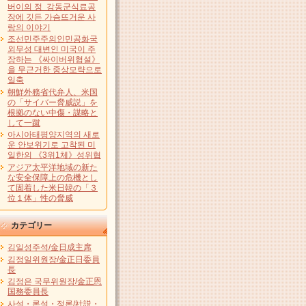
버이의 정 강동군식료공
장에 깃든 가슴뜨거운 사
랑의 이야기
조선민주주의인민공화국
외무성 대변인 미국이 주
장하는 《싸이버위협설》
을 무근거한 중상모략으로
일축
朝鮮外務省代弁人、米国
の「サイバー脅威説」を
根拠のない中傷・謀略と
して一蹴
아시아태평양지역의 새로
운 안보위기로 고착된 미
일한의 《3위1체》성위협
アジア太平洋地域の新た
な安全保障上の危機とし
て固着した米日韓の「３
位１体」性の脅威
カテゴリー
김일성주석/金日成主席
김정일위원장/金正日委員
長
김정은 국무위원장/金正恩
国務委員長
사설・론설・정론/社説・