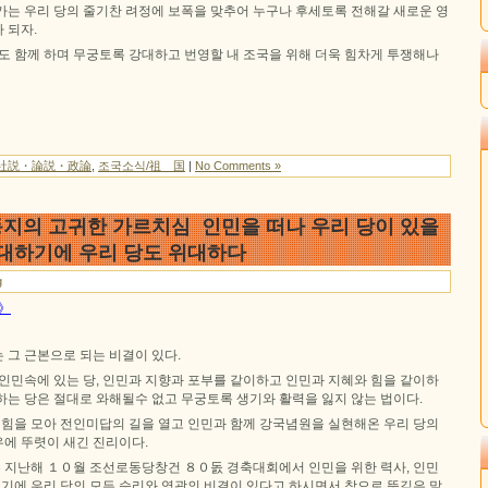
가는 우리 당의 줄기찬 려정에 보폭을 맞추어 누구나 후세토록 전해갈 새로운 영
 되자.
도 함께 하며 무궁토록 강대하고 번영할 내 조국을 위해 더욱 힘차게 투쟁해나
社説・論説・政論
,
조국소식/祖 国
|
No Comments »
지의 고귀한 가르치심 인민을 떠나 우리 당이 있을
위대하기에 우리 당도 위대하다
g
문》
 그 근본으로 되는 비결이 있다.
인민속에 있는 당, 인민과 지향과 포부를 같이하고 인민과 지혜와 힘을 같이하
는 당은 절대로 와해될수 없고 무궁토록 생기와 활력을 잃지 않는 법이다.
 힘을 모아 전인미답의 길을 열고 인민과 함께 강국념원을 실현해온 우리 당의
에 뚜렷이 새긴 진리이다.
지난해 １０월 조선로동당창건 ８０돐 경축대회에서 인민을 위한 력사, 인민
여기에 우리 당의 모든 승리와 영광의 비결이 있다고 하시면서 참으로 뜻깊은 말