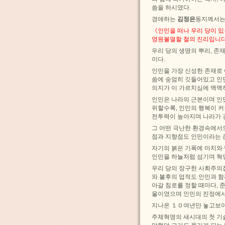
씀을 하시였다.
경애하는
김정은
동지께서는
《인민을 떠나 우리 당이 
영원불멸할 철의 진리입니다
우리 당의 생명의 뿌리, 
이다.
인민을 가장 신성한 존재로
씀에 숭엄히 깃들어있고 인
의지가 이 가르치심에 맥맥
인민은 나라의 근본이며 인민
위할수록, 인민의 행복이 
전투력이 높아지며 나라가 
그 어떤 극난한 환경속에서도
점과 지향점도 인민이라는 
자기의 붉은 기폭에 마치와
인민을 하늘처럼 섬기며 혁
우리 당의 장구한 사회주의
와 불후의 업적도 인민과 함
아갈 침로를 정할 때마다, 
울이였으며 인민의 진정에서
지나온 １０여년만 놓고보아
주체혁명의 새시대의 첫 기