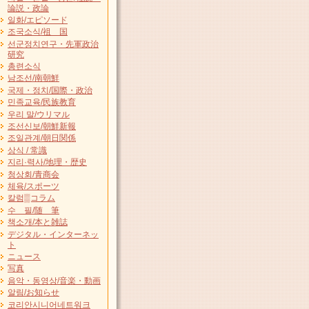
論説・政論
일화/エピソード
조국소식/祖 国
선군정치연구・先軍政治
研究
총련소식
남조선/南朝鮮
국제・정치/国際・政治
민족교육/民族教育
우리 말/ウリマル
조선신보/朝鮮新報
조일관계/朝日関係
상식 / 常識
지리·력사/地理・歴史
청상회/青商会
체육/スポーツ
칼럼▒コラム
수 필/随 筆
책소개/本と雑誌
デジタル・インターネッ
ト
ニュース
写真
음악・동영상/音楽・動画
알림/お知らせ
코리안시니어네트워크