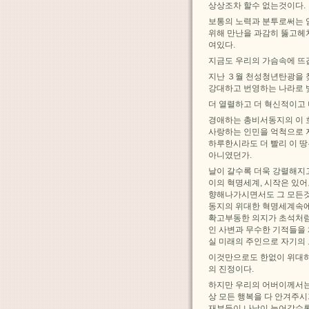
상상조차 할수 없는것이다.
보통의 노력과 분투로써는 
위해 만난을 과감히 뚫고헤
여있다.
지금도 우리의 가슴속에 뜨
지난 ３월 천성청년탄광을 
강대하고 번영하는 나라로 
더 열렬하고 더 혁신적이고 
경애하는 총비서동지의 이 
사랑하는 인민을 억척으로 
하루한시라도 더 빨리 이 
아니였던가.
날이 갈수록 더욱 강렬해지
이의 혁명세계, 시작은 있어
향해나가시면서도 그 모든것
동지의 위대한 혁명세계속에
확고부동한 의지가 초석처럼
인 사변과 무수한 기적들을 
실 미래의 주인으로 자기의
이것만으로도 한없이 위대하
의 진정이다.
하지만 우리의 어버이께서는
상 모든 행복을 다 안겨주
재부들이 나날이 늘어갈수록