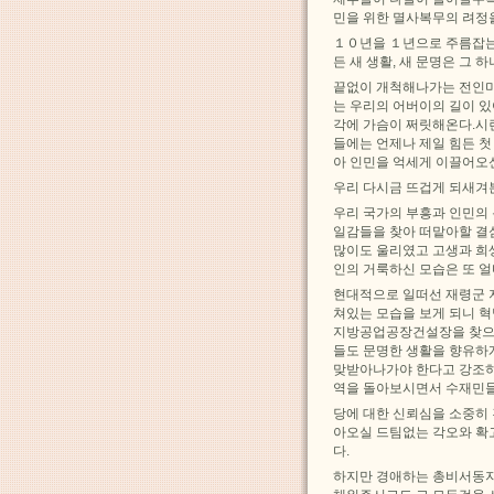
민을 위한 멸사복무의 려정
１０년을 １년으로 주름잡는
든 새 생활, 새 문명은 그
끝없이 개척해나가는 전인미
는 우리의 어버이의 길이 
각에 가슴이 쩌릿해온다.시련
들에는 언제나 제일 힘든 
아 인민을 억세게 이끌어오
우리 다시금 뜨겁게 되새겨
우리 국가의 부흥과 인민의
일감들을 찾아 떠맡아할 결
많이도 울리였고 고생과 희
인의 거룩하신 모습은 또 
현대적으로 일떠선 재령군
쳐있는 모습을 보게 되니 
지방공업공장건설장을 찾으시
들도 문명한 생활을 향유하
맞받아나가야 한다고 강조하
역을 돌아보시면서 수재민들
당에 대한 신뢰심을 소중히
아오실 드팀없는 각오와 확
다.
하지만 경애하는 총비서동지