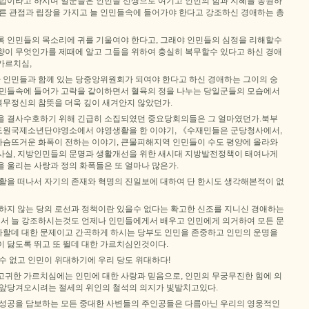
 법이라고 하시며 일군들은 인민을 선생으로 여기고 인민의 힘과 지혜를 동원하
바른 관점과 립장을 가지고 늘 인민들속에 들어가야 한다고 강조하신 경애하는 총
록 인민들의 목소리에 귀를 기울여야 한다고, 그래야 인민들의 심정을 리해할수
향이 무엇인가를 제때에 알고 그들을 위하여 충실히 복무할수 있다고 하신 경애
가르치심,
나 인민들과 함께 있는 당중앙위원회가 되여야 한다고 하신 경애하는 그이의 숭
인민들속에 들어가 고락을 같이하면서 혈육의 정을 나누는 당일군들의 모습에서
무정신의 참뜻을 더욱 깊이 새겨안지 않았던가.
을 결사수호하기 위해 긴급히 소집되였던 중요당회의들은 그 얼마였던가.북부
도원국제소년단야영소에서 야영생활을 한 이야기, 《수재민들은 군당청사에서,
슴뜨거운 화폭이 전하는 이야기, 큰물피해지역 인민들이 수도 평양에 올라와
사실, 지방인민들의 문명과 생활개선을 위한 새시대 지방발전정책이 태여나게
 울리는 사랑과 정의 화폭들은 또 얼마나 많은가.
생활을 떠나서 자기의 존재와 혁명의 진일보에 대하여 단 한시도 생각해본적이 없
거하지 않는 당의 로선과 정책이란 있을수 없다는 확고한 신조를 지니신 경애하는
 늘 강조하시는것도 언제나 인민들에게서 배우고 인민에게 의거하여 모든 문
할데 대한 문제이고 간곡하게 하시는 당부도 인민을 존중하고 인민의 운명을
이 닳도록 뛰고 또 뛸데 대한 가르치심인것이다.
수 없고 인민이 위대하기에 우리 당도 위대하다!
고귀한 가르치심에는 인민에 대한 사랑과 믿음으로, 인민의 무궁무진한 힘에 의
 앞당겨오시려는 절세의 위인의 철석의 의지가 빛발치고있다.
 성공을 담보하는 모든 중대한 사변들의 주인공들은 다름아닌 우리의 영웅적인