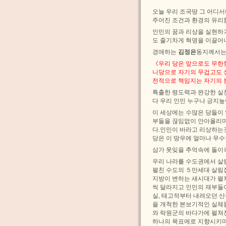
오늘 우리 조국땅 그 어디
주어진 조건과 환경의 유리
인민의 꿈과 리상을 실현하
도 줄기차게 혁명을 이끌어
경애하는
김정은
동지께서는
《우리 당은 앞으로도 무한한
니당으로 자기의 무겁고도 
전적으로 책임지는 자기의 
특출한 령도력과 완강한 실
다 우리 인민 누구나 긍지높
이 세상에는 수많은 당들이
부들을 끊임없이 안아올리며
다.인민이 바라고 리상하는
당은 이 땅우에 얼마나 무수
삼가 못잊을 추억속에 돌이
우리 나라를 수도권에서 살
펼친 수도의 ５만세대 살림
지방이 변하는 새시대가 펼
씩 달라지고 인민의 재부들
실, 태고적부터 내려오던 
을 개척한 본보기적인 실체
와 락원군의 바다가에 펼쳐
하나의 목표에로 지향시키며