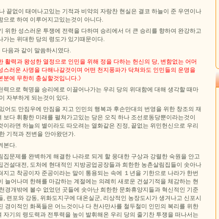
서나 끝없이 태여나고있는 기적과 비약의 자랑찬 현실은 결코 하늘이 준 우연이나
함으로 하여 이루어지고있는것이 아니다.
기 위한 성스러운 투쟁에 전력을 다하며 승리에서 더 큰 승리를 향하여 완강하고
나가는 위대한 당의 령도가 있기때문이다.
 다음과 같이 말씀하시였다.
 활력과 왕성한 열정으로 인민을 위해 정을 다하는 헌신의 당, 변함없는 어머
성스러운 사명을 다해나갈것이며 어떤 천지풍파가 닥쳐와도 인민들의 운명을
본분에 무한히 충실할것입니다.》
천력으로 혁명을 승리에로 이끌어나가는 우리 당의 위대함에 대해 생각할 때마
이 자부하게 되는것이 있다.
 있어도 만짐우에 만짐을 지고 인민의 행복과 후손만대의 번영을 위한 창조의 재
 보다 휘황한 미래를 펼쳐가고있는 당은 오직 하나 조선로동당뿐이라는것이
것이라면 하늘의 별이라도 따오려는 열화같은 진정, 끝없는 위민헌신으로 우리
한 기적과 전변을 안아왔던가.
켜본다.
림집문제를 완벽하게 해결한 나라로 되게 할 웅대한 구상과 강렬한 숙원을 안고
집건설대전, 도처에 현대적인 지방공업공장들과 희한한 농촌살림집들이 솟아나
쳐지고 착공이자 준공이라는 말이 통용되는 속에 １년을 기한으로 나라가 한번
이 늘어나며 한해를 마감하는 계절에는 의례히 새로운 건설기적을 체감하는 현
산천경개밖에 볼수 없었던 곳들에 솟아난 희한한 문화휴양지들과 혁신적인 기준
들, 련포와 강동, 위화도지구에 대온실군, 리상적인 농장도시가 생겨나고 신포시
진 경이적인 화폭들은 어느것이나 다 천사만사를 철두철미 인민의 복리를 위한
 자기의 령도력과 전투력을 높이 발휘해온 우리 당의 줄기찬 투쟁을 떠나서는