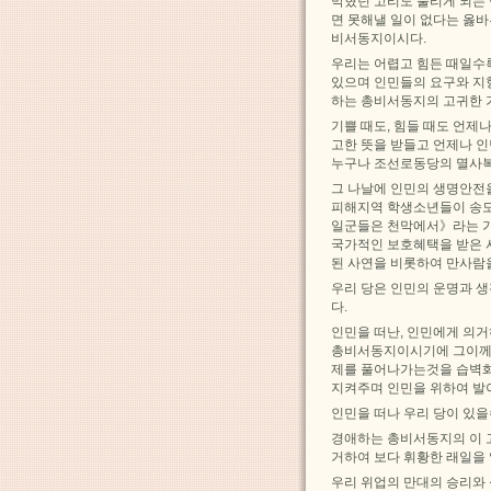
막혔던 고리도 풀리게 되는
면 못해낼 일이 없다는 옳
비서동지이시다.
우리는 어렵고 힘든 때일수
있으며 인민들의 요구와 지
하는 총비서동지의 고귀한 
기쁠 때도, 힘들 때도 언제
고한 뜻을 받들고 언제나 
누구나 조선로동당의 멸사복
그 나날에 인민의 생명안전
피해지역 학생소년들이 송
일군들은 천막에서》라는 가
국가적인 보호혜택을 받은 
된 사연을 비롯하여 만사람을
우리 당은 인민의 운명과 
다.
인민을 떠난, 인민에게 의
총비서동지이시기에 그이께서
제를 풀어나가는것을 습벽화
지켜주며 인민을 위하여 발
인민을 떠나 우리 당이 있을
경애하는 총비서동지의 이 
거하여 보다 휘황한 래일을
우리 위업의 만대의 승리와