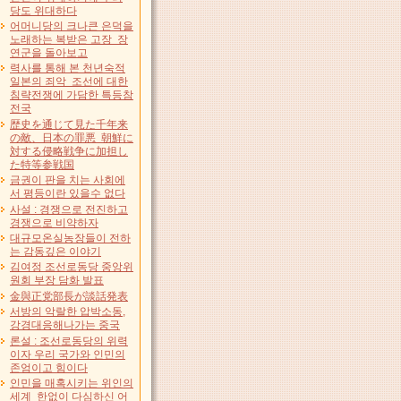
당도 위대하다
어머니당의 크나큰 은덕을
노래하는 복받은 고장 장
연군을 돌아보고
력사를 통해 본 천년숙적
일본의 죄악 조선에 대한
침략전쟁에 가담한 특등참
전국
歴史を通じて見た千年来
の敵、日本の罪悪 朝鮮に
対する侵略戦争に加担し
た特等参戦国
금권이 판을 치는 사회에
서 평등이란 있을수 없다
사설 : 경쟁으로 전진하고
경쟁으로 비약하자
대규모온실농장들이 전하
는 감동깊은 이야기
김여정 조선로동당 중앙위
원회 부장 담화 발표
金與正党部長が談話発表
서방의 악랄한 압박소동,
강경대응해나가는 중국
론설 : 조선로동당의 위력
이자 우리 국가와 인민의
존엄이고 힘이다
인민을 매혹시키는 위인의
세계 한없이 다심하신 어