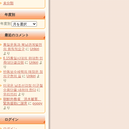
未分類
年度別
年度別
最近のコメント
통일운동과 북남관계발전
의 원칙적요구
に
Urikiri
より
6.15통일시대의 위대한 민
족대단결강령
に
Urikiri
よ
り
반동보수세력의 매장은 정
의구현의 길
に
Urikiri
よ
り
미국은 남조선강점 미군철
수용단을 내려야 한다
に
우리끼리
より
朝鮮外務省 洪水被害、
緊急援助に謝意
に
poppy
より
ログイン
ログイン