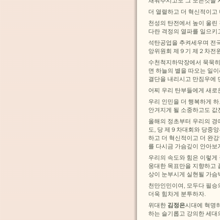
채워주시고도 그 모든것을 
더 열렬하고 더 혁신적이고 
천성의 탄전에서 높이 울린
다란 격정의 열파를 일으키
석탄공업을 추켜세우며 전국
앙위원회 제９기 제２차전원
수천척지하막장에서 묵묵히 
면 하늘의 별을 따오는 일
결단을 내리시고 만짐우에 
어찌 우리 탄부들에게 새로
우리 인민을 더 행복하게 하
안겨지게 될 소중하고도 값
올해의 정초부터 우리의 경
도, 당 제９차대회와 당중
하고 더 혁신적이고 더 완
를 다시금 가슴깊이 안아보게
우리의 속도와 힘은 이렇게
웅대한 목표만을 지향하고 
상이 눈부시게 실현될 가슴
천만인민이여, 모두다 필승
더욱 힘차게 분투하자.
위대한
김정은
시대에 혁명하
하는 슬기롭고 강의한 세대의