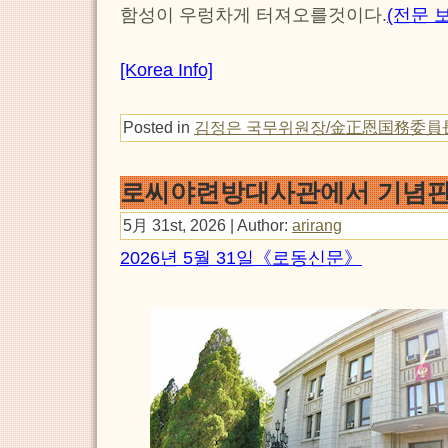
함성이 우렁차게 터져오를것이다.
(전문 
[Korea Info]
Posted in
김정은 국무위원장/金正恩国務委員
로씨야련방대사관에서 기념판
5月 31st, 2026 | Author:
arirang
2026년 5월 31일《로동신문》