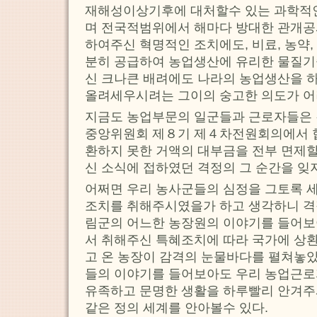
재해성이상기후에 대처할수 있는 과학적
며 전국적범위에서 해마다 방대한 관개
하여주신 혁명적인 조치에도, 비료, 농약
분히 공급하여 농업생산에 유리한 물질
신 크나큰 배려에도 나라의 농업생산을 
올려세우시려는 그이의 숭고한 의도가 어
지금도 농업부문의 일군들과 근로자들은
중앙위원회 제８기 제４차전원회의에서 협
환하지 못한 거액의 대부금을 전부 면제
신 소식에 접하였던 격정의 그 순간을 잊
어쩌면 우리 농사군들의 심정을 그토록 
조치를 취해주시였을가 하고 생각하니 격
림군의 어느한 농장원의 이야기를 들어보
서 취해주신 특혜조치에 따라 국가에 상
고 온 농장이 감격의 눈물바다를 펼쳐놓
들의 이야기를 들어보아도 우리 농업근
유족하고 문명한 생활을 하루빨리 안겨주
같은 정의 세계를 안아볼수 있다.