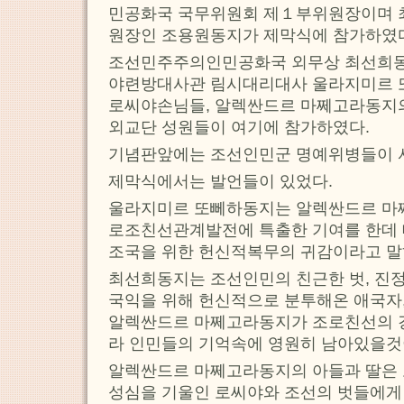
민공화국 국무위원회 제１부위원장이며 
원장인 조용원동지가 제막식에 참가하였
조선민주주의인민공화국 외무상 최선희동
야련방대사관 림시대리대사 울라지미르 또
로씨야손님들, 알렉싼드르 마쩨고라동지의
외교단 성원들이 여기에 참가하였다.
기념판앞에는 조선인민군 명예위병들이 
제막식에서는 발언들이 있었다.
울라지미르 또뻬하동지는 알렉싼드르 마
로조친선관계발전에 특출한 기여를 한데 
조국을 위한 헌신적복무의 귀감이라고 말
최선희동지는 조선인민의 친근한 벗, 진
국익을 위해 헌신적으로 분투해온 애국자
알렉싼드르 마쩨고라동지가 조로친선의 강
라 인민들의 기억속에 영원히 남아있을것
알렉싼드르 마쩨고라동지의 아들과 딸은
성심을 기울인 로씨야와 조선의 벗들에게