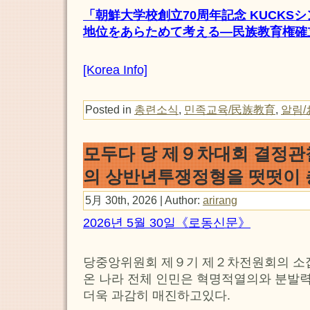
「朝鮮大学校創立70周年記念 KUCKS
地位をあらためて考える―民族教育権確
[Korea Info]
Posted in
총련소식
,
민족교육/民族教育
,
알림
모두다 당 제９차대회 결정관
의 상반년투쟁정형을 떳떳이
5月 30th, 2026 | Author:
arirang
2026년 5월 30일《로동신문》
당중앙위원회 제９기 제２차전원회의 소집
온 나라 전체 인민은 혁명적열의와 분발
더욱 과감히 매진하고있다.