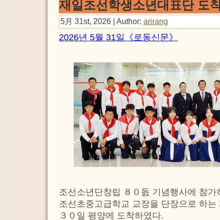
재일조선학생소년대표단 도
5月 31st, 2026 | Author:
arirang
2026년 5월 31일《로동신문》
조선소년단창립 ８０돐 기념행사에 참가
조선초중고급학교 교장을 단장으로 하
３０일 평양에 도착하였다.