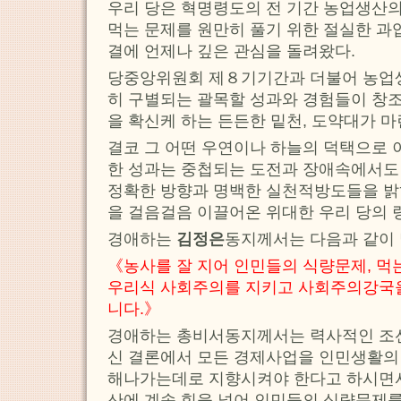
우리 당은 혁명령도의 전 기간 농업생산의
먹는 문제를 원만히 풀기 위한 절실한 과
결에 언제나 깊은 관심을 돌려왔다.
당중앙위원회 제８기기간과 더불어 농업
히 구별되는 괄목할 성과와 경험들이 창
을 확신케 하는 든든한 밑천, 도약대가 
결코 그 어떤 우연이나 하늘의 덕택으로 
한 성과는 중첩되는 도전과 장애속에서도
정확한 방향과 명백한 실천적방도들을 밝
을 걸음걸음 이끌어온 위대한 우리 당의 
경애하는
김정은
동지께서는 다음과 같이
《농사를 잘 지어 인민들의 식량문제, 먹
우리식 사회주의를 지키고 사회주의강국
니다.》
경애하는 총비서동지께서는 력사적인 조
신 결론에서 모든 경제사업을 인민생활의
해나가는데로 지향시켜야 한다고 하시면
산에 계속 힘을 넣어 인민들의 식량문제