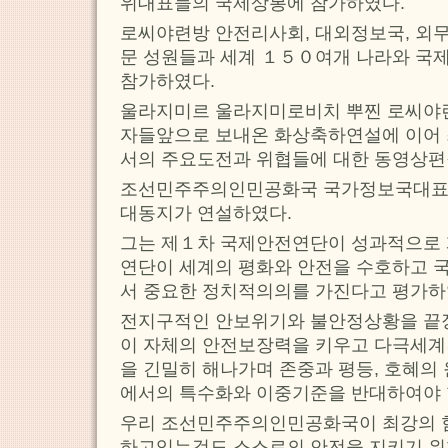
위대표들의 국제상봉에 참가하였다.
로씨야련방 안전리사회, 대외정보국, 외무
문 성원들과 세계 １５０여개 나라와 국
참가하였다.
울라지미르 울라지미로비치 뿌찐 로씨야
자들앞으로 보내온 화상축하연설에 이어 
서의 주요도전과 위협들에 대한 동영상편
조선민주주의인민공화국 국가정보국대표
대동지가 연설하였다.
그는 제１차 국제안전연단이 성과적으로
연단이 세계의 평화와 안전을 수호하고
서 중요한 정치적의의를 가진다고 평가하
전지구적인 안보위기와 불안정상황을 끝
이 자체의 안전보장력을 키우고 다극세계
을 긴밀히 해나가며 존중과 평등, 호혜의
에서의 특수화와 이중기준을 반대하여야 
우리 조선민주주의인민공화국이 최강의 
하고있는것도 스스로의 안전을 지키기 위