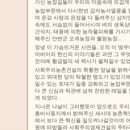
가신 농장길들이 우리의 마음속에 뜨겁게
농업부문에서 다시한번 감자농사열풍을 
며 온갖 사랑과 은정을 다 돌려주신 삼지
속에도 서슴없이 들어서시여 벼의 생육상
간석지, 태풍에 의한 농작물피해를 가시기
해주신 안변군 오계농장과 월랑농장…
정녕 이 가슴뜨거운 사연들, 오직 이 땅
어버이의 헌신의 이야기들은 과연 그 무
전야에 황금벌의 새 력사가 펼쳐질수 있
사회주의농촌건설의 휘황한 앞날을 밝혀
있고 위대한 당의 탁월한 령도가 있었기에
일수 있는 토대가 일층 강화되고 농업부
다 큰 신심과 락관에 넘쳐 찬란한 래일을
게 되였다.
지나온 나날이 그러했듯이 앞으로도 우
총비서동지께서 밝혀주신 새시대 농촌혁
에서 보다 큰 혁신을 일으켜나갈것이며 
원에 떠받들려 사회주의경제건설의 주타