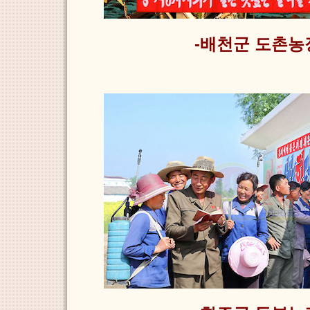
-배천군 도촌농