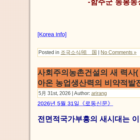
-함주군 동봉농
[Korea Info]
Posted in
조국소식/祖 国
|
No Comments »
사회주의농촌건설의 새 력사(
아온 농업생산력의 비약적발
5月 31st, 2026 | Author:
arirang
2026년 5월 31일《로동신문》
전면적국가부흥의 새시대는 이