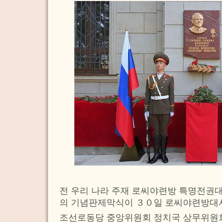
전 우리 나라 주재 로씨야련방 특명전권
의 기념판제막식이 ３０일 로씨야련방대
조선로동당 중앙위원회 정치국 상무위원