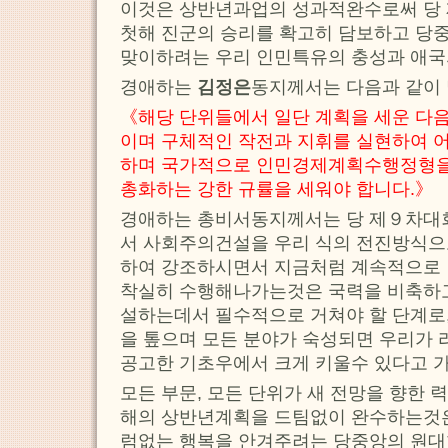
이것은 상반년과업의 성과적완수로써 당
첫해 진군의 승리를 확고히 담보하고 
맞이하려는 우리 인민특유의 충성과 애국
경애하는
김정은
동지께서는 다음과 같이
《해당 단위들에서 일단 계획을 세운 다음
이며 구체적인 작전과 지휘를 실현하여 어
하며 국가적으로 인민경제계획수행정형을
총화하는 강한 규률을 세워야 합니다.》
경애하는 총비서동지께서는 당 제９차대
서 사회주의건설을 우리 식의 전진방식으
하여 강조하시면서 지금처럼 계속적으로
착실히 수행해나가는것은 국력을 비축하
설하는데서 필수적으로 거쳐야 할 단계로,
을 톺으며 모든 분야가 숙성되면 우리가
공고한 기초우에서 크게 키울수 있다고 
모든 부문, 모든 단위가 새 전망을 향한
해의 상반년계획을 드팀없이 완수하는것은
럼없는 행복을 안겨주려는 당중앙의 원대