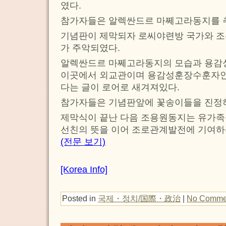
였다.
참가자들은 알렉싼드르 마쩨고라동지를 
기념판이 제막되자 로씨야련방 국가와 
가 주악되였다.
알렉싼드르 마쩨고라동지의 모습과 용감
이곳에서 외교관이며 용감성훈장수훈자인
다는 글이 로어로 새겨져있다.
참가자들은 기념판앞에 꽃송이들을 진정
제막식이 끝난 다음 조용원동지는 유가족
선친의 뜻을 이어 조로관계발전에 기여하
(전문 보기)
[Korea Info]
Posted in
국제・정치/国際・政治
|
No Comme