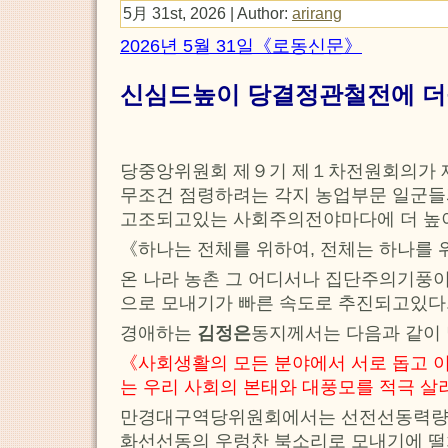
5月 31st, 2026 | Author:
arirang
2026년 5월 31일《로동신문》
신심드높이 당결정관철전에 더
당중앙위원회 제９기 제１차전원회의가 
무조건 점령하려는 각지 농업부문 일군들
고조되고있는 사회주의전야마다에 더 높이
《하나는 전체를 위하여, 전체는 하나를 
온 나라 농촌 그 어디서나 집단주의기풍이
으로 모내기가 빠른 속도로 추진되고있다
경애하는
김정은
동지께서는 다음과 같이
《사회생활의 모든 분야에서 서로 돕고 
는 우리 사회의 본태와 대풍모를 적극 살
만경대구역당위원회에서는 선전선동력량
화선선동의 우렁찬 북소리로 모내기에 