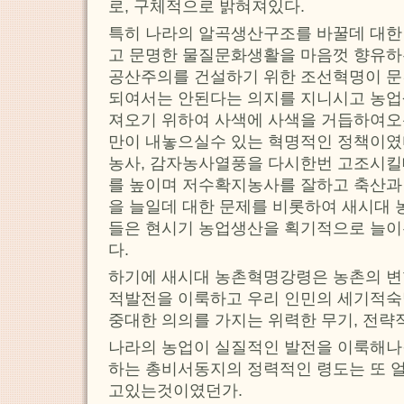
로, 구체적으로 밝혀져있다.
특히 나라의 알곡생산구조를 바꿀데 대한
고 문명한 물질문화생활을 마음껏 향유하
공산주의를 건설하기 위한 조선혁명이 문
되여서는 안된다는 의지를 지니시고 농업
져오기 위하여 사색에 사색을 거듭하여
만이 내놓으실수 있는 혁명적인 정책이였
농사, 감자농사열풍을 다시한번 고조시킬
를 높이며 저수확지농사를 잘하고 축산과
을 늘일데 대한 문제를 비롯하여 새시대
들은 현시기 농업생산을 획기적으로 늘이
다.
하기에 새시대 농촌혁명강령은 농촌의 변
적발전을 이룩하고 우리 인민의 세기적
중대한 의의를 가지는 위력한 무기, 전
나라의 농업이 실질적인 발전을 이룩해나
하는 총비서동지의 정력적인 령도는 또 얼
고있는것이였던가.