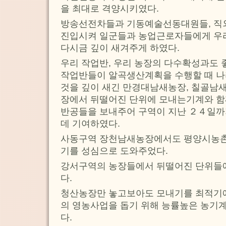
을 최대로 격양시키였다.
방송선전차들과 기동예술선동대원들, 
진입시켜 일군들과 농업근로자들에게 우
다시금 깊이 새겨주게 하였다.
우리 작업반, 우리 농장의 다수확성과도 
작업반들이 알곡생산계획을 수행할 때 나
것을 깊이 새긴 만경대남새농장, 칠골남새
장에서 뒤떨어진 단위에 모내는기계와 함
반공들을 보내주어 구역이 지난 ２４일까
데 기여하였다.
사동구역 장천남새농장에서도 평양시농
기를 성심으로 도와주었다.
강서구역의 농장들에서 뒤떨어진 단위들에
다.
청산농장만 놓고보아도 모내기를 최적기에
의 영농사업을 돕기 위해 능률높은 농기
다.