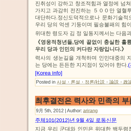
진취성이 강하고 창조적힘과 열정에 넘쳐
가지고 과감히 전진하는 ５００만 열혈
대단하다.정신도덕적으로나 문화기술적
우리 당의 억센 기둥이며 필승불패의 힘이
위대한 령도자 김 정 일동지께서는 다음과
《영웅적청년들,당에 끝없이 충실한 훌
우리 당과 인민의 커다란 자랑입니다.》
력사의 생눈길을 개척하며 인민대중의 
는 당에는 든든한 지지점이 있어야 한다.
[Korea Info]
Posted in
사설・론설・정론/社説・論説・政
최후결전은 력사와 민족의 부
9月 5th, 2012 | Author:
arirang
주체101(2012)년 9월 4일 로동신문
지금 우리 군대와 인민은 위대한 백두령