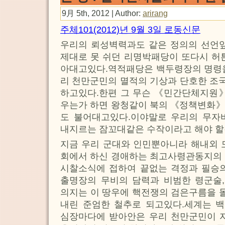
9月 5th, 2012 | Author:
arirang
주체101(2012)년 9월 3일 로동신문
우리의 뢰성벽력과도 같은 정의의 선언앞
제대로 못 쉬던 리명박패당이 또다시 허
아대고있다.역적패당은 백두령장의 명령을
리 천만군민의 멸적의 기상과 단호한 조
하고있다.한편 그 무슨 《민간단체지원》
우는가 하면 왕청같이 북의 《정책변화》
도 불어대고있다.이야말로 우리의 무자
내지르는 잠꼬대같은 수작이라고 해야 할
지금 우리 군대와 인민뿐아니라 해내외 
회에서 하신 경애하는 최고사령관동지의 
시찰소식에 접하여 끝없는 격정과 필승의
출명장의 무비의 담력과 비범한 령군술
의지는 이 땅우에 핵전쟁의 검은구름을 
내린 준엄한 철추로 되고있다.세계는 
심장마다에 받아안은 우리 천만군민이 자