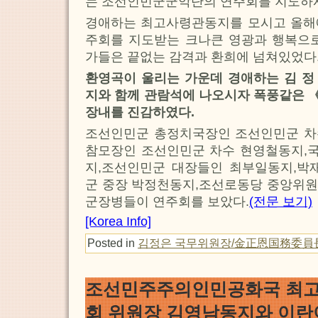
는 조선인민군군악단의 연주회를 지도하
경애하는 최고사령관동지를 모시고 올해
주회를 지도받는 크나큰 영광과 행복으로
가들은 끝없는 감격과 환희에 넘쳐있었다
환영곡이 울리는 가운데 경애하는 김 정
지와 함께 관람석에 나오시자 폭풍같은 
장내를 진감하였다.
조선인민군 총정치국장인 조선인민군 차
참모장인 조선인민군 차수 현영철동지,
지,조선인민군 대장들인 최부일동지,박
군 중장 박정천동지,조선로동당 중앙위원
군장병들이 연주회를 보았다.
(전문 보기)
[Korea Info]
Posted in
김정은 국무위원장/金正恩国務委員
조선민주주의인민공화국 최
회 위원장 김영남동지와 이