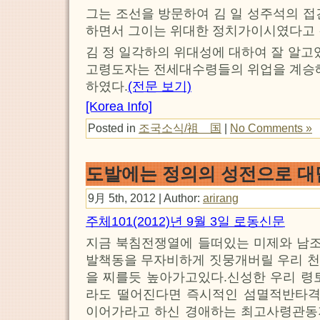
그는 조선을 방문하여 김 일 성주석의 접
하면서 그이는 위대한 정치가이시였다고 
김 정 일각하의 위대성에 대하여 잘 알고
고령도자는 전세대수령들의 위업을 계
하였다.
(전문 보기)
[Korea Info]
Posted in
조국소식/祖 国
|
No Comments »
도발에는 정의의 성전으로 
9月 5th, 2012 | Author:
arirang
주체101(2012)년 9월 3일 로동신문
지금 북침전쟁열에 들떠있는 미제와 남
발책동을 무자비하게 짓뭉개버릴 우리 천
을 찌를듯 높아가고있다.신성한 우리 령
라도 떨어진다면 즉시적인 섬멸적반타
이어가라고 하신 경애하는 최고사령관동