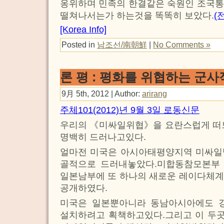
옹위하며 민족의 한결같은 숙원인 조국통
떨쳐나서는가 하는것을 똑똑히 보았다.
(
[Korea Info]
Posted in
남조선/南朝鮮
|
No Comments »
론 평 : 평화를 위협하는 군
9月 5th, 2012 | Author:
arirang
주체101(2012)년 9월 3일 로동신문
우리의 《미싸일위협》을 요란스럽게 떠드
명백히 드러나고있다.
얼마전 미국은 아시아태평양지역 미싸일
골적으로 드러내놓았다.미합동참모본부 
일본남부에 또 하나의 새로운 레이다체계
공개하였다.
미국은 일본뿐아니라 동남아시아에도 
설치하려고 획책하고있다.그리고 이 두