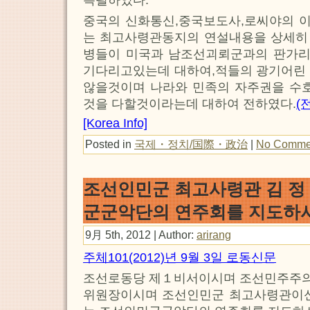
특필하였다.
중국의 신화통신,중국보도사,로씨야의 
는 최고사령관동지의 연설내용을 상세히
병들이 미국과 남조선괴뢰군과의 판가
기다리고있는데 대하여,적들의 광기어린 
않을것이며 나라와 민족의 자주권을 수호
것을 다할것이라는데 대하여 전하였다.
(
[Korea Info]
Posted in
국제・정치/国際・政治
|
No Comme
조선인민군 최고사령관 김 정
군군악단의 연주회를 지도하
9月 5th, 2012 | Author:
arirang
주체101(2012)년 9월 3일 로동신문
조선로동당 제１비서이시며 조선민주주
위원장이시며 조선인민군 최고사령관이신