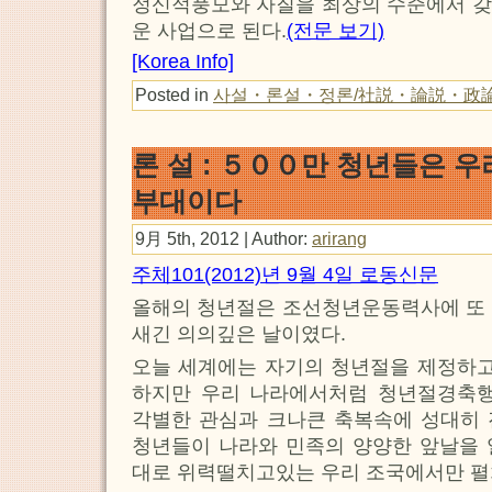
정신적풍모와 자질을 최상의 수준에서 갖
운 사업으로 된다.
(전문 보기)
[Korea Info]
Posted in
사설・론설・정론/社説・論説・政
론 설 : ５００만 청년들은 우
부대이다
9月 5th, 2012 | Author:
arirang
주체101(2012)년 9월 4일 로동신문
올해의 청년절은 조선청년운동력사에 또 
새긴 의의깊은 날이였다.
오늘 세계에는 자기의 청년절을 제정하고
하지만 우리 나라에서처럼 청년절경축행
각별한 관심과 크나큰 축복속에 성대히 
청년들이 나라와 민족의 양양한 앞날을 
대로 위력떨치고있는 우리 조국에서만 펼