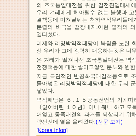
의 조국통일대전을 위한 결전진입태세에 
우리 겨레에게 헤아릴수 없는 불행과 고
결책동에 미쳐날뛰는 천하역적무리들에게
분렬의 비극을 끝장내자,이런 멸적의 
일떠섰다.
미제와 리명박역적패당이 북침을 노린 
상 우리가 그에 강력히 대응하는것은 너무
온 겨레가 떨쳐나선 조국통일대전은 역
전쟁책동에 대한 쌓이고쌓인 분노와 원한
지금 극단적인 반공화국대결책동으로 
몰아넣은 리명박역적패당에 대한 우리 군
닿았다.
역적패당은 ６.１５공동선언의 기치따
《잃어버린 １０년》이니 뭐니 하고 모
어엎고 동족대결의 과거를 되살리기 위
략선전에 열을 올려왔다.
(전문 보기)
[Korea Infon]