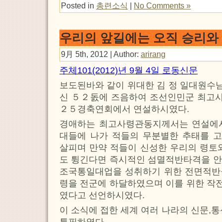
Posted in
총련소식
|
No Comments »
우리의 앞길에는 오직 승리와
9月 5th, 2012 | Author:
arirang
주체101(2012)년 9월 4일 로동신문
보도된바와 같이 위대한 김 정 일대원수
신 ５２돐에 즈음하여 조선인민군 최고사
２５경축연회에서 연설하시였다.
경애하는 최고사령관동지께서는 연설에
대들에 나가 적들의 무분별한 추태를 
살피며 만약 적들이 신성한 우리의 령토
도 튕긴다면 즉시적인 섬멸적반타격을 안
조국통일대업을 성취하기 위한 전면적반
령을 전군에 하달하였으며 이를 위한 작
였다고 선언하시였다.
이 소식에 접한 세계 여러 나라의 신문,