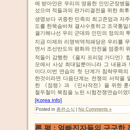
에 받아안은 우리의 영용한 인민군장병들
섰으며 적들과의 판가리결전을 위한 최
생명보다 귀중한 민족의 최고존엄과 자주
도를 한목숨바쳐 결사수호하고 조국통일의
궐기해나선 우리 군대와 인민의 정의의 
지금 미제와 리명박역적패당은 우리를 무
면서 조선반도의 평화와 안전을 엄중히 
적들이 감행한 《을지 프리덤 가디언》
모에서 사상 최대일뿐아니라 그 내용과 
이다.이번 연습의 첫 단계가 침략무력의
한것이라면 다음단계는 전쟁의 서막을 열
한 《점령》과 《민사작전》을 위한 훈
철두철미 북침을 노린 시험전쟁연습이였
[Korea Info]
Posted in
총련소식
|
No Comments »
론 평 : 얼빠진자들의 구구한