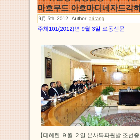
마흐무드 아흐마디네자드각하
9月 5th, 2012 | Author:
arirang
주체101(2012)년 9월 3일 로동신문
【테헤란 ９월 ２일 본사특파원발 조