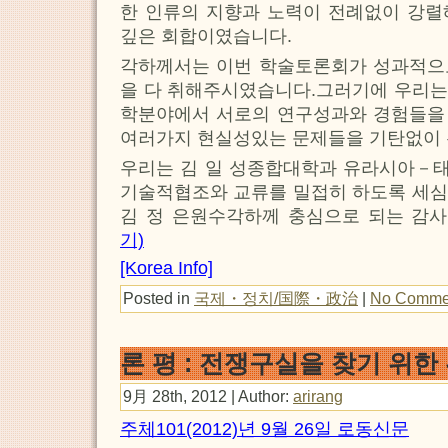
한 인류의 지향과 노력이 전례없이 강렬
깊은 회합이였습니다.
각하께서는 이번 학술토론회가 성과적으
을 다 취해주시였습니다.그러기에 우리는
학분야에서 서로의 연구성과와 경험들을
여러가지 현실성있는 문제들을 기탄없이 
우리는 김 일 성종합대학과 유라시아－
기술적협조와 교류를 밀접히 하도록 세심
김 정 은원수각하께 충심으로 되는 감사
기)
[Korea Info]
Posted in
국제・정치/国際・政治
|
No Comme
론 평 : 전쟁구실을 찾기 위한
9月 28th, 2012 | Author:
arirang
주체101(2012)년 9월 26일 로동신문