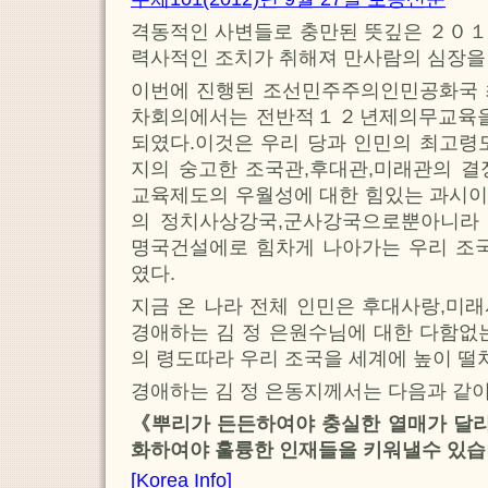
격동적인 사변들로 충만된 뜻깊은 ２０１
력사적인 조치가 취해져 만사람의 심장을
이번에 진행된 조선민주주의인민공화국
차회의에서는 전반적１２년제의무교육을
되였다.이것은 우리 당과 인민의 최고령
지의 숭고한 조국관,후대관,미래관의 결
교육제도의 우월성에 대한 힘있는 과시이
의 정치사상강국,군사강국으로뿐아니라
명국건설에로 힘차게 나아가는 우리 조국
였다.
지금 온 나라 전체 인민은 후대사랑,미
경애하는 김 정 은원수님에 대한 다함없
의 령도따라 우리 조국을 세계에 높이 떨
경애하는 김 정 은동지께서는 다음과 같
《뿌리가 든든하여야 충실한 열매가 달
화하여야 훌륭한 인재들을 키워낼수 있습
[Korea Info]