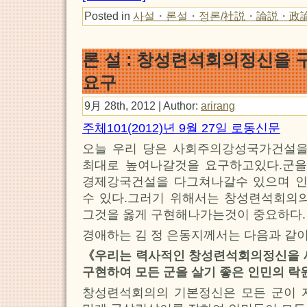
Posted in
사설・론설・정론/社説・論説・政
론 설 : 창성련석회의정신을 
요구
9月 28th, 2012 | Author:
arirang
주체101(2012)년 9월 27일 로동신문
오늘 우리 당은 사회주의강성국가건설을
최대로 높여나갈것을 요구하고있다.군을
경제강국건설을 다그쳐나갈수 있으며 
수 있다.그러기 위해서는 창성련석회의의
그것을 옳게 구현해나가는것이 중요하다.
경애하는 김 정 은동지께서는 다음과 같
《우리는 력사적인 창성련석회의정신을 새
구현하여 모든 군을 살기 좋은 인민의 락
창성련석회의의 기본정신은 모든 군이 