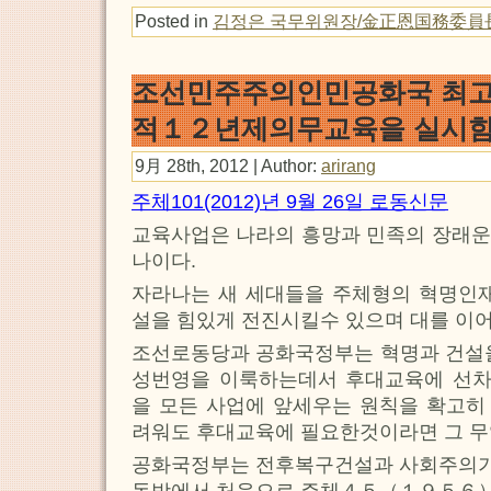
Posted in
김정은 국무위원장/金正恩国務委員
조선민주주의인민공화국 최고
적１２년제의무교육을 실시함
9月 28th, 2012 | Author:
arirang
주체101(2012)년 9월 26일 로동신문
교육사업은 나라의 흥망과 민족의 장래운
나이다.
자라나는 새 세대들을 주체형의 혁명인재
설을 힘있게 전진시킬수 있으며 대를 이어
조선로동당과 공화국정부는 혁명과 건설을
성번영을 이룩하는데서 후대교육에 선
을 모든 사업에 앞세우는 원칙을 확고히
려워도 후대교육에 필요한것이라면 그 무
공화국정부는 전후복구건설과 사회주의
동방에서 처음으로 주체４５（１９５６