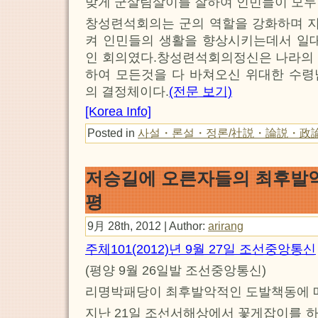
맞게 군살림살이를 잘하여 인민들이 모두
창성련석회의는 군의 역할을 강화하며 
켜 인민들의 생활을 향상시키는데서 일대
인 회의였다.창성련석회의정신은 나라의 
하여 모든것을 다 바쳐오신 위대한 수령
의 결정체이다.
(전문 보기)
[Korea Info]
Posted in
사설・론설・정론/社説・論説・政
저승길에 오른자들의 최후발
평
9月 28th, 2012 | Author:
arirang
주체101(2012)년 9월 27일 조선중앙통신
(평양 9월 26일발 조선중앙통신)
리명박패당이 최후발악적인 도발책동에 
지난 21일 조선서해상에서 꽃게잡이를 