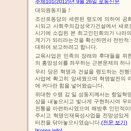
주체101(2012)년 9월 26일 로동신문
대의원동지들！
조선로동당의 세련된 령도에 의하여 공화
시되고 사회주의강성국가건설에서 새로
시기에 소집된 본 최고인민회의가 나라
계기가 되리라는것을 확신하면서 전반
대하여 보고하려고 합니다.
교육사업은 민족의 장래와 후대들을 위한
의 흥망성쇠를 좌우하는 근본문제의 하나
우리 당은 혁명과 건설을 령도하는 전행
사업에 확고히 앞세웠으며 혁명발전의 매
에 커다란 힘을 넣어왔습니다.
위대한 수령 김 일 성동지께서는 항일혁
상을 내놓으시고 빛나게 구현하시여 우리
전통을 마련하시였으며 해방후 인민적이
주시고 혁명인재육성사업을 전망성있게
터전을 닦아놓으시였습니다.
(전문 보기)
[Korea Info]