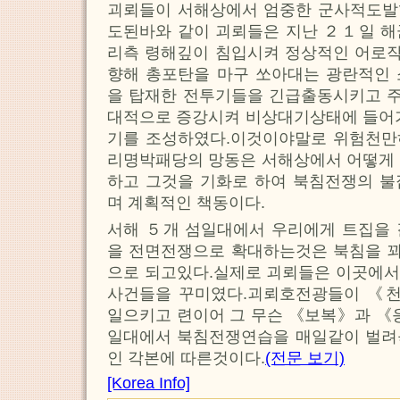
괴뢰들이 서해상에서 엄중한 군사적도발
도된바와 같이 괴뢰들은 지난 ２１일 해
리측 령해깊이 침입시켜 정상적인 어로
향해 총포탄을 마구 쏘아대는 광란적인 
을 탑재한 전투기들을 긴급출동시키고 
대적으로 증강시켜 비상대기상태에 들어가
기를 조성하였다.이것이야말로 위험천만
리명박패당의 망동은 서해상에서 어떻게 
하고 그것을 기화로 하여 북침전쟁의 불
며 계획적인 책동이다.
서해 ５개 섬일대에서 우리에게 트집을 
을 전면전쟁으로 확대하는것은 북침을 
으로 되고있다.실제로 괴뢰들은 이곳에서
사건들을 꾸미였다.괴뢰호전광들이 《
일으키고 련이어 그 무슨 《보복》과 《
일대에서 북침전쟁연습을 매일같이 벌려
인 각본에 따른것이다.
(전문 보기)
[Korea Info]