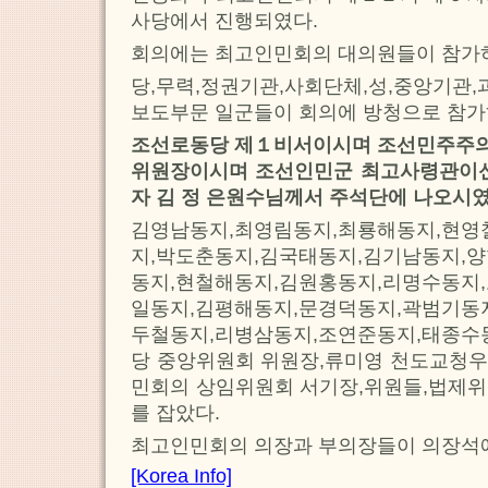
사당에서 진행되였다.
회의에는 최고인민회의 대의원들이 참가
당,무력,정권기관,사회단체,성,중앙기관,
보도부문 일군들이 회의에 방청으로 참가
조선로동당 제１비서이시며 조선민주주
위원장이시며 조선인민군 최고사령관이신
자 김 정 은원수님께서 주석단에 나오시였
김영남동지,최영림동지,최룡해동지,현영
지,박도춘동지,김국태동지,김기남동지,
동지,현철해동지,김원홍동지,리명수동지
일동지,김평해동지,문경덕동지,곽범기동
두철동지,리병삼동지,조연준동지,태종
당 중앙위원회 위원장,류미영 천도교청우
민회의 상임위원회 서기장,위원들,법제위
를 잡았다.
최고인민회의 의장과 부의장들이 의장석에
[Korea Info]