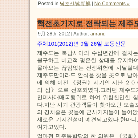
Posted in
남조선/南朝鮮
|
No Comments »
핵전초기지로 전락되는 제주
9月 28th, 2012 | Author:
arirang
주체101(2012)년 9월 26일 로동신문
제주도는 북남사이의 수십년간에 걸치
불구하고 비교적 평온한 상태를 유지하
몰아오는 끊임없는 전쟁위험에 시달릴
제주도만이라도 안식을 찾을 곳으로 남아
에 의해 이전 《정권》시기인 지난 ２０
의 섬》으로 선포되였다.그러던 제주도
친미사대매국행위로 하여 위험천만한 
다.지난 시기 관광객들이 찾아오던 모슬포
의 경치좋은 곳들에 군사기지들이 들어앉
새로운 기지건설이 예견되고있다.한마디
여가고있다.
얼마전 민주통합당의 한 의원은 《국회