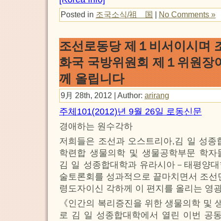
Posted in
조국소식/祖 国
|
No Comments »
조선로동당 제１비서이시며 
화국 국방위원회 제１위원장이
께 올립니다
9月 28th, 2012 | Author:
arirang
주체101(2012)년 9월 26일 로동신문
경애하는 원수각하
저희들은 조선과 오스트리아,김 일 성
학련합 생물의학 및 생물공학부문 학자
김 일 성종합대학과 유라시아－태평양대
술토론회를 성과적으로 끝마치면서 조
령도자이신 각하께 이 편지를 올리는 영
《인간의 복리증진을 위한 생물의학 및 
로 김 일 성종합대학에서 열린 이번 공