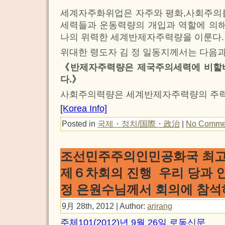
세계자주화위업은 자주와 평화,사회주의를
세력들과 운동력량의 개입과 역할에 의해
나의 위력한 세계반제자주력량을 이룬다.
위대한 령도자 김 정 일동지께서는 다음과
《반제자주력량은 제국주의세력에 비할
다.》
사회주의력량은 세계반제자주력량의 주력
[Korea Info]
Posted in
국제・정치/国際・政治
|
No Comme
조선민주주의인민공화국 최
제６차회의 진행 우리 당과 
정 은원수님께서 회의에 참
9月 28th, 2012 | Author:
arirang
주체101(2012)년 9월 26일 로동신문