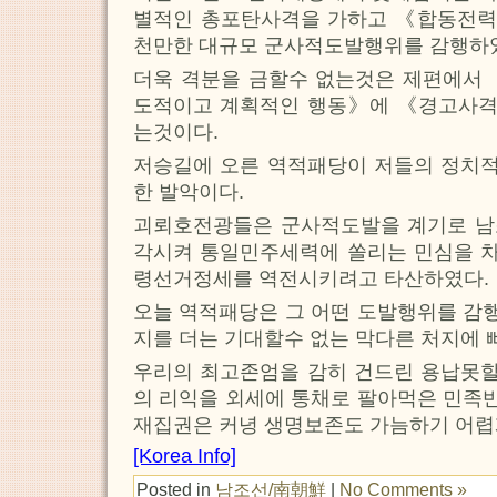
별적인 총포탄사격을 가하고 《합동전
천만한 대규모 군사적도발행위를 감행하
더욱 격분을 금할수 없는것은 제편에서 
도적이고 계획적인 행동》에 《경고사
는것이다.
저승길에 오른 역적패당이 저들의 정치
한 발악이다.
괴뢰호전광들은 군사적도발을 계기로 
각시켜 통일민주세력에 쏠리는 민심을 
령선거정세를 역전시키려고 타산하였다.
오늘 역적패당은 그 어떤 도발행위를 감
지를 더는 기대할수 없는 막다른 처지에 
우리의 최고존엄을 감히 건드린 용납못
의 리익을 외세에 통채로 팔아먹은 민족
재집권은 커녕 생명보존도 가늠하기 어렵
[Korea Info]
Posted in
남조선/南朝鮮
|
No Comments »