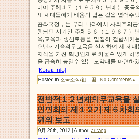
이어 주체４７（１９５８）년에는 중등
새 세대들에게 배움의 넓은 길을 열어주었
공화국정부는 우리 나라에서 사회주의공
행되던 시기인 주체５６（１９６７）년
육,교육과 생산로동을 밀접히 결합시키는
９년제기술의무교육을 실시하여 새 세대들
지식을 가진 혁명인재로 키울수 있게 하
을 급속히 높일수 있는 도약대를 마련하였
[Korea Info]
Posted in
조국소식/祖 国
|
No Comments »
전반적１２년제의무교육을 실
인민회의 제１２기 제６차회
원의 보고
9月 28th, 2012 | Author:
arirang