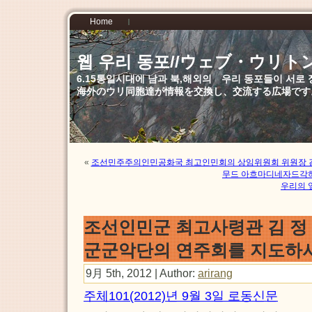
Home
웹 우리 동포//ウェブ・ウリト
6.15통일시대에 남과 북,해외의 우리 동포들이 서
海外のウリ同胞達が情報を交換し、交流する広場です
«
조선민주주의인민공화국 최고인민회의 상임위원회 위원장 
무드 아흐마디네자드각
우리의 
조선인민군 최고사령관 김 정
군군악단의 연주회를 지도하
9月 5th, 2012 | Author:
arirang
주체101(2012)년 9월 3일 로동신문