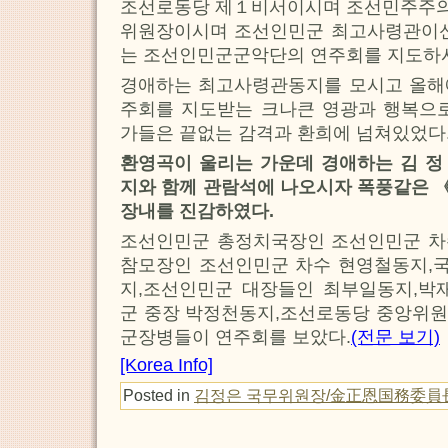
조선로동당 제１비서이시며 조선민주주
위원장이시며 조선인민군 최고사령관이신
는 조선인민군군악단의 연주회를 지도하
경애하는 최고사령관동지를 모시고 올해
주회를 지도받는 크나큰 영광과 행복으로
가들은 끝없는 감격과 환희에 넘쳐있었다
환영곡이 울리는 가운데 경애하는 김 정
지와 함께 관람석에 나오시자 폭풍같은 
장내를 진감하였다.
조선인민군 총정치국장인 조선인민군 차
참모장인 조선인민군 차수 현영철동지,
지,조선인민군 대장들인 최부일동지,박
군 중장 박정천동지,조선로동당 중앙위원
군장병들이 연주회를 보았다.
(전문 보기)
[Korea Info]
Posted in
김정은 국무위원장/金正恩国務委員