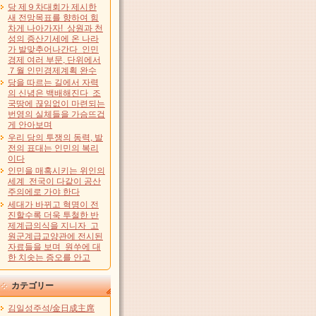
당 제９차대회가 제시한
새 전망목표를 향하여 힘
차게 나아가자! 상원과 천
성의 증산기세에 온 나라
가 발맞추어나간다 인민
경제 여러 부문, 단위에서
７월 인민경제계획 완수
당을 따르는 길에서 자력
의 신념은 백배해진다 조
국땅에 끊임없이 마련되는
번영의 실체들을 가슴뜨겁
게 안아보며
우리 당의 투쟁의 동력, 발
전의 표대는 인민의 복리
이다
인민을 매혹시키는 위인의
세계 전국이 다같이 공산
주의에로 가야 한다
세대가 바뀌고 혁명이 전
진할수록 더욱 투철한 반
제계급의식을 지니자 고
원군계급교양관에 전시된
자료들을 보며 원쑤에 대
한 치솟는 증오를 안고
カテゴリー
김일성주석/金日成主席