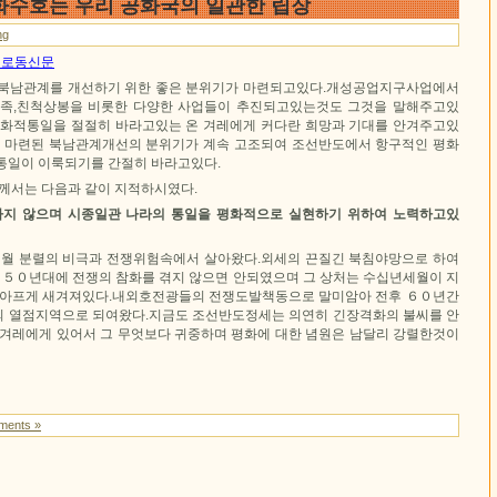
평화수호는 우리 공화국의 일관한 립장
ng
3일 로동신문
 북남관계를 개선하기 위한 좋은 분위기가 마련되고있다.개성공업지구사업에서
가족,친척상봉을 비롯한 다양한 사업들이 추진되고있는것도 그것을 말해주고있
평화적통일을 절절히 바라고있는 온 겨레에게 커다란 희망과 기대를 안겨주고있
럼 마련된 북남관계개선의 분위기가 계속 고조되여 조선반도에서 항구적인 평화
통일이 이룩되기를 간절히 바라고있다.
지께서는 다음과 같이 지적하시였다.
라지 않으며 시종일관 나라의 통일을 평화적으로 실현하기 위하여 노력하고있
세월 분렬의 비극과 전쟁위험속에서 살아왔다.외세의 끈질긴 북침야망으로 하여
기 ５０년대에 전쟁의 참화를 겪지 않으면 안되였으며 그 상처는 수십년세월이 지
 아프게 새겨져있다.내외호전광들의 전쟁도발책동으로 말미암아 전후 ６０년간
 열점지역으로 되여왔다.지금도 조선반도정세는 의연히 긴장격화의 불씨를 안
 겨레에게 있어서 그 무엇보다 귀중하며 평화에 대한 념원은 남달리 강렬한것이
ments »