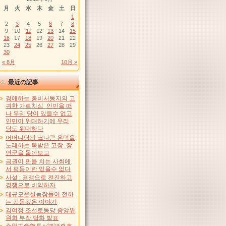
月
火
水
木
金
土
日
1
2
3
4
5
6
7
8
9
10
11
12
13
14
15
16
17
18
19
20
21
22
23
24
25
26
27
28
29
30
« 8月
10月 »
最近の記事
경애하는 총비서동지의 고
귀한 가르치심 인민을 떠
나 우리 당이 있을수 없고
인민이 위대하기에 우리
당도 위대하다
어머니당의 크나큰 은덕을
노래하는 복받은 고장 장
연군을 돌아보고
금권이 판을 치는 사회에
서 평등이란 있을수 없다
사설 : 경쟁으로 전진하고
경쟁으로 비약하자
대규모온실농장들이 전하
는 감동깊은 이야기
김여정 조선로동당 중앙위
원회 부장 담화 발표