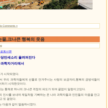
No Comments »
눈물,크나큰 행복의 웃음
ng
3일 로동신문
동당만세소리 울려퍼진다
하과학자거리에서
가 시작되였다.
서 우리 과학자들에게 선물로 안겨주시는 사랑의 보금자리,행복의 금방석들이
이하기 시작한것이다.
는 통채로 하나의 크나큰 격정의 파도가 되여 끝없이 일렁이고있다.
의 인사를 보내며 제일처럼 기뻐하는 온 나라 과학자들과 인민들의 마음을 안고
고 또 걸었다.
는 다음과 같이 말씀하시였다.