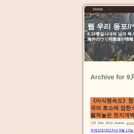
Home
웹 우리 동포
6.15통일시대에 남과 
海外のウリ同胞達が情報
Archive for 9
《마식령속도》창조
국의 호소에 접한
펼쳐놓은 천지개벽
9月 15th, 2013 | Author:
arira
주체102(2013)년 9월 1