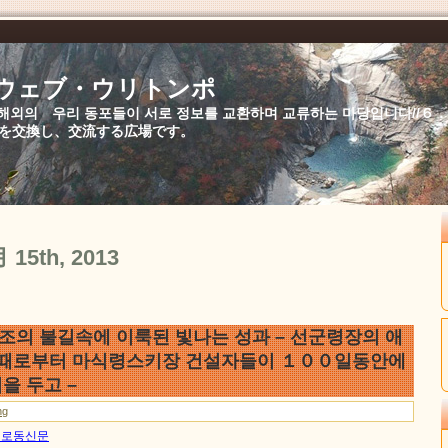
//ウェブ・ウリトンポ
북,해외의 우리 동포들이 서로 정보를 교환하며 교류하는 마당입니다//
を交換し、交流する広場です。
月 15th, 2013
의 불길속에 이룩된 빛나는 성과 – 선군령장의 애
 때로부터 마식령스키장 건설자들이 １００일동안에
을 두고 –
ng
3일 로동신문