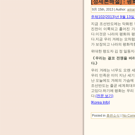
[정세론해설] : 
9月 15th, 2013 | Author:
arira
주체102(2013)년 9월 1
지금 조선반도에는 악화된
진전이 이룩되고 흩어진 
다.이것은 나라의 평화와 
다.지금 우리 겨레는 모처
가 보장되고 나라의 평화적
위대한 령도자 김 정 일동
《우리는 결코 전쟁을 바
다.》
우리 겨레는 너무도 오랜 
우리 민족은 이미 지난 세
난 오늘에도 겨레의 가슴에
조선반도는 줄곧 세계최대의
고있다.하기에 평화는 우리
다.
(전문 보기)
[Korea Info]
Posted in
총련소식
|
No Com