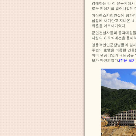
경애하는 김 정 은동지께서
로운 전성기를 열어나갈데 
마식령스키장건설에 참가한
심장에 새겨안고 지나온 １
위훈을 아로새기였다.
군인건설자들과 돌격대원들
사량의 ８５％계선을 돌파하
영웅적인민군장병들의 결사
주변의 호텔을 비롯한 건물
이미 완공되였거나 완공을 
보가 마련되였다.
(전문 보기