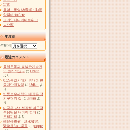
写真
음악・동영상/音楽・動画
알림/お知らせ
코리안시니어네트워크
未分類
年度別
年度別
最近のコメント
통일운동과 북남관계발전
의 원칙적요구
に
Urikiri
より
6.15통일시대의 위대한 민
족대단결강령
に
Urikiri
よ
り
반동보수세력의 매장은 정
의구현의 길
に
Urikiri
よ
り
미국은 남조선강점 미군철
수용단을 내려야 한다
に
우리끼리
より
朝鮮外務省 洪水被害、
緊急援助に謝意
に
poppy