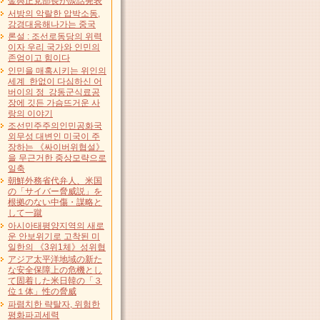
金與正党部長が談話発表
서방의 악랄한 압박소동,
강경대응해나가는 중국
론설 : 조선로동당의 위력
이자 우리 국가와 인민의
존엄이고 힘이다
인민을 매혹시키는 위인의
세계 한없이 다심하신 어
버이의 정 강동군식료공
장에 깃든 가슴뜨거운 사
랑의 이야기
조선민주주의인민공화국
외무성 대변인 미국이 주
장하는 《싸이버위협설》
을 무근거한 중상모략으로
일축
朝鮮外務省代弁人、米国
の「サイバー脅威説」を
根拠のない中傷・謀略と
して一蹴
아시아태평양지역의 새로
운 안보위기로 고착된 미
일한의 《3위1체》성위협
アジア太平洋地域の新た
な安全保障上の危機とし
て固着した米日韓の「３
位１体」性の脅威
파렴치한 략탈자, 위험한
평화파괴세력