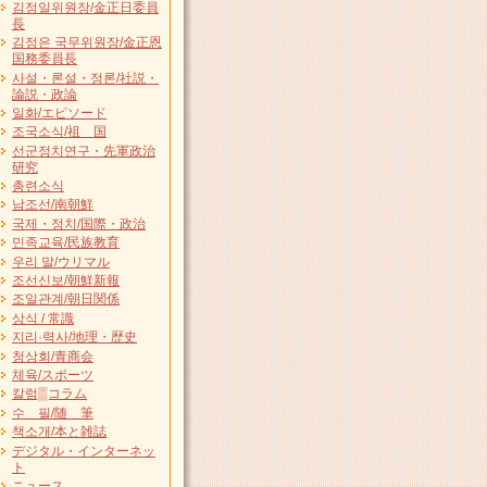
김정일위원장/金正日委員
長
김정은 국무위원장/金正恩
国務委員長
사설・론설・정론/社説・
論説・政論
일화/エピソード
조국소식/祖 国
선군정치연구・先軍政治
研究
총련소식
남조선/南朝鮮
국제・정치/国際・政治
민족교육/民族教育
우리 말/ウリマル
조선신보/朝鮮新報
조일관계/朝日関係
상식 / 常識
지리·력사/地理・歴史
청상회/青商会
체육/スポーツ
칼럼▒コラム
수 필/随 筆
책소개/本と雑誌
デジタル・インターネッ
ト
ニュース