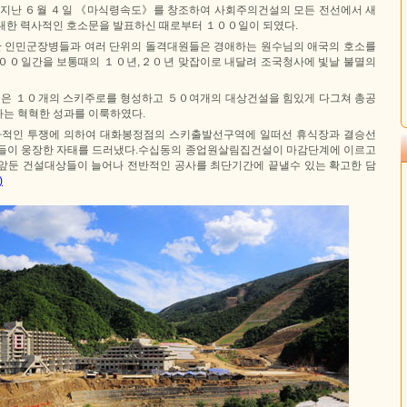
 지난 ６월 ４일 《마식령속도》를 창조하여 사회주의건설의 모든 전선에서 새
대한 력사적인 호소문을 발표하신 때로부터 １００일이 되였다.
 인민군장병들과 여러 단위의 돌격대원들은 경애하는 원수님의 애국의 호소를
００일간을 보통때의 １０년,２０년 맞잡이로 내달려 조국청사에 빛날 불멸의
은 １０개의 스키주로를 형성하고 ５０여개의 대상건설을 힘있게 다그쳐 총공
는 혁혁한 성과를 이룩하였다.
적인 투쟁에 의하여 대화봉정점의 스키출발선구역에 일떠선 휴식장과 결승선
들이 웅장한 자태를 드러냈다.수십동의 종업원살림집건설이 마감단계에 이르고
앞둔 건설대상들이 늘어나 전반적인 공사를 최단기간에 끝낼수 있는 확고한 담
)