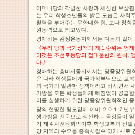
어머니당의 각별한 사랑과 세심한 보살핌
는 우리 학생소년들의 밝은 모습은 사회
활력을 부어주는 무한대한 힘, 보다 창창
원동력으로 되고있다.
경애하는
김정은
동지께서는 다음과 같이
《우리 당과 국가정책의 제１순위는 언제
이것은 조선로동당의 절대불변의 원칙, 
다.》
경애하는 총비서동지께서는 당중앙위원
온 나라 학생들에게 국가적부담으로 교복
과 국가의 일관한 정책이라고 하시면서 
가방을 모든 학생들에게 빠짐없이 공급할
이를 실행하기 위한 당중앙위원회적인 
당의 현명한 령도밑에 이미 ２０１７년부
생가방을 전문으로 생산하는 공장들이 
기 제４차전원회의이후 학생교복과 신발
당 지역의 수요를 충족시킬수 있게 새로 