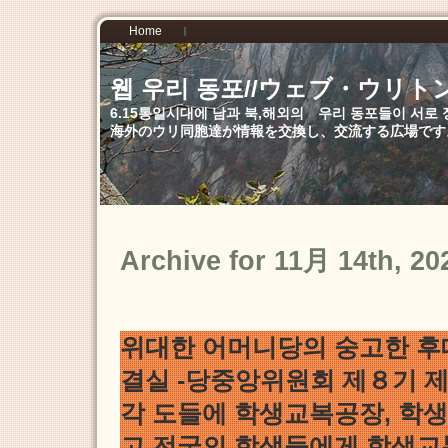
Home
웹 우리 동포//ウェブ・ウリト
6.15통일시대에 남과 북,해외의 우리 동포들이 서
海外のウリ同胞達が情報を交換し、交流する広場です
Archive for 11月 14th, 20
위대한 어머니당의 숭고한 후
결실 -당중앙위원회 제８기
각 도들에 학생교복공장, 학
고 전국의 학생들에게 학생교복