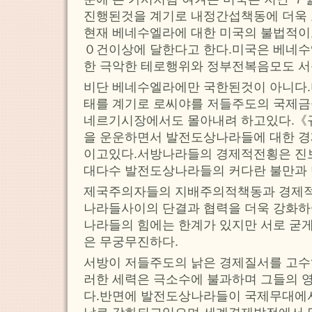
진행된것을 계기로 내정간섭책동에 더욱
현재 베네수엘라에 대한 미국의 불법적이
０건이상에 달한다고 한다.미국은 베네수
한 극악한 테로행위와 정부전복음모도 서
비단 베네수엘라에만 국한된것이 아니다
태를 계기로 로씨야를 저들주도의 국제
네르기시장에서도 몰아내려 하고있다.《
을 운운하면서 발전도상나라들에 대한 경
이고있다.서방나라들의 경제적전횡은 진
대다수 발전도상나라들의 커다란 불만과 
제국주의자들의 지배주의적책동과 경제
나라들사이의 단결과 협력을 더욱 강화하
나라들의 힘에는 한계가 있지만 서로 굳게
은 무궁무진하다.
서방이 저들주도의 낡은 경제질서를 고수
러한 세력은 극소수에 불과하며 그들의 
다.반면에 발전도상나라들이 국제무대에