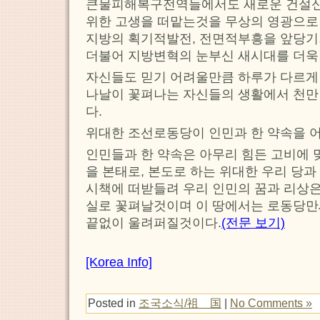
큰물피해복구전역들에서도 새로운 건설
위한 고생을 떠맡는것을 무상의 영광으로
지방의 획기적발전, 전면적부흥을 앞당기
더불어 지방변혁의 눈부신 새시대를 더욱
자신들도 믿기 어려울만큼 하루가 다르게
나날이 꽃펴나는 자신들의 생활에서 천
다.
위대한 조선로동당이 인민과 한 약속을 
인민들과 한 약속은 아무리 힘든 고비에
을 본태로, 본도로 하는 위대한 우리 당
시책에 떠받들려 우리 인민의 꿈과 리상은
실로 꽃펴날것이며 이 땅에서는 로동당
끝없이 울려퍼질것이다.
(전문 보기)
[Korea Info]
Posted in
조국소식/祖 国
|
No Comments »