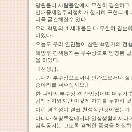
당원들이 사람들앞에서 무한히 겸손하고 
민대중제일주의정치가 철저히 구현되게 
더욱 굳건해질수 있다.
우리 혁명의 １세대들은 다 무한히 겸손
이였다.
오늘도 우리 인민들이 참된 혁명가의 전형
해방후 김책동지는 부수상으로 임명된 날
을 하였다.
《선생님,
…내가 부수상으로서나 인간으로서나 잘
종아리를 쳐주십시오.》
한 나라의 부수상 겸 산업상이며 더우기
김책동지였지만 이렇게 자기를 무한히 낮
이런 겸손성이 결코 천성적인것이였는가.
아니다.혁명투쟁에서나 일상생활에서나 
김책동지는 그토록 겸허한 품성을 체질화