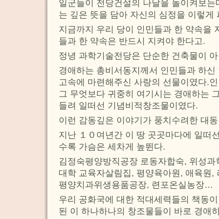
일군들이 전당건설의 나날을 돌이켜보는
는 깊은 뜻을 담아 자신의 심정을 이렇게
지금까지 우리 당이 인민들과 한 약속을 
들과 한 약속은 반드시 지켜야 한다고.
정녕 과학기술전당은 단순한 건축물이 아
경애하는 총비서동지께서 인민들과 하신 
고속에 마련해주신 사랑의 선물이였다.인
그 무엇보다 귀중히 여기시는 경애하는 
들려 일떠선 기념비적창조물이였다.
이런 감동깊은 이야기가 풍치수려한 대동
지난 １０여년간 이 땅 곳곳마다에 일떠
수록 가슴은 세차게 높뛴다.
김정숙평양방직공장 로동자합숙, 위성과
대학 교육자살림집, 평양육아원, 애육원,
평양치과위생용품공장, 련포온실농장…
우리 공화국에 대한 적대세력들의 책동이
된 이 하나하나의 창조물들이 바로 경애