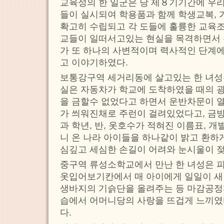
교육성의 한 일군은 당 제８기기간에 우리
들이 실시되여 학용품과 함께 학생교복, 
확고히 수립되고 각 도들에 훌륭한 교육
교들이 일떠서고있는 현실을 목격하면서
가 또 하나의 사변적이며 력사적인 단계
고 이야기하였다.
보통강구역 세거리동에 살고있는 한 녀성
실은 자동차가 학교에 도착하였을 때의 
을 금할수 없었다고 하면서 운반차문이 
가 씌워진채로 주런이 걸려있었다고, 금방
과 학년, 반, 옷호수가 적혀진 이름표, 
니 온 나라 아이들을 하나같이 밝고 환하
심깊고 세심한 손길이 어려와 눈시울이 
중구역 류성소학교에서 만난 한 녀성은 
옷입어보기칸에서 매 아이에게 일일이 새
생바지의 기슭단을 올려주는 등 마감공정
습에서 어머니당의 사랑을 뜨겁게 느끼였
다.