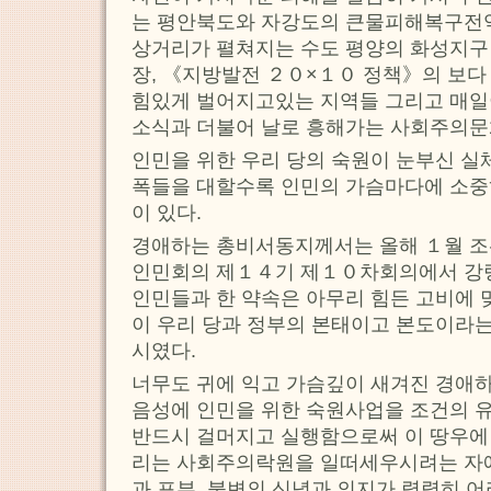
는 평안북도와 자강도의 큰물피해복구전역
상거리가 펼쳐지는 수도 평양의 화성지구
장, 《지방발전 ２０×１０ 정책》의 보다
힘있게 벌어지고있는 지역들 그리고 매
소식과 더불어 날로 흥해가는 사회주의
인민을 위한 우리 당의 숙원이 눈부신 실
폭들을 대할수록 인민의 가슴마다에 소중
이 있다.
경애하는 총비서동지께서는 올해 １월 
인민회의 제１４기 제１０차회의에서 강
인민들과 한 약속은 아무리 힘든 고비에
이 우리 당과 정부의 본태이고 본도이라는
시였다.
너무도 귀에 익고 가슴깊이 새겨진 경애
음성에 인민을 위한 숙원사업을 조건의 
반드시 걸머지고 실행함으로써 이 땅우에
리는 사회주의락원을 일떠세우시려는 자
과 포부, 불변의 신념과 의지가 력력히 