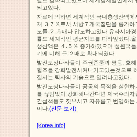
날로 강화되고있으며 세계경제발전에서 
되고있다.
자료에 의하면 세계적인 국내총생산액에서
재 ３７％로서 서방７개국집단을 릉가하
모를 ２.５배나 압도하고있다.유라시아
률도 세계적인 평균지표를 따라앞섰다.올
생산액은 ４.５％ 증가하였으며 성원국
기에 비해 근 ２배로 확대되였다.
발전도상나라들이 주권존중과 평등, 호혜
협조를 강화발전시켜나가고있는것으로 하
질서는 력사의 기슭으로 밀려나고있다.
발전도상나라들이 공동의 목적을 실현하기
를 끊임없이 강화해나간다면 제국주의자들
간섭책동도 짓부시고 자유롭고 번영하는 
이다.
(전문 보기)
[Korea Info]