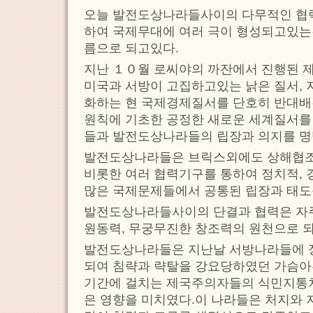
오늘 발전도상나라들사이의 다무적인 협력
하여 국제무대에 여러 극이 형성되고있는
름으로 되고있다.
지난 １０월 로씨야의 까잔에서 진행된
미국과 서방이 고집하고있는 낡은 질서, 
화하는 현 국제경제질서를 단호히 반대배
원칙에 기초한 공정한 새로운 세계질서
들과 발전도상나라들의 립장과 의지를 명
발전도상나라들은 브릭스외에도 상해협
비롯한 여러 협력기구를 통하여 정치적,
많은 국제문제들에서 공통된 립장과 태도
발전도상나라들사이의 단결과 협력은 자
원동력, 무궁무진한 창조력의 원천으로 
발전도상나라들은 지난날 서방나라들에 정
되여 침략과 략탈을 강요당하였던 가슴아
기간에 걸치는 제국주의자들의 식민지통
은 영향을 미치였다.이 나라들은 처지와