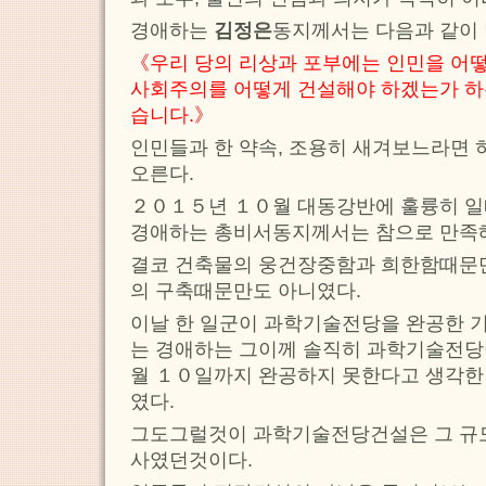
경애하는
김정은
동지께서는 다음과 같이
《우리 당의 리상과 포부에는 인민을 어
사회주의를 어떻게 건설해야 하겠는가 하
습니다.》
인민들과 한 약속, 조용히 새겨보느라면 
오른다.
２０１５년 １０월 대동강반에 훌륭히 
경애하는 총비서동지께서는 참으로 만족
결코 건축물의 웅건장중함과 희한함때문
의 구축때문만도 아니였다.
이날 한 일군이 과학기술전당을 완공한 
는 경애하는 그이께 솔직히 과학기술전
월 １０일까지 완공하지 못한다고 생각한
였다.
그도그럴것이 과학기술전당건설은 그 규모
사였던것이다.