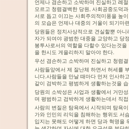
언제나 겸손하고 소박하며 진실하고 례절이
모르고 청렴결백한 당원, 사회공중도덕과
서로 돕고 이끄는 사회주의적미풍을 높이 
의 모습은 언제나 대중의 거울이 되기마련
당원들은 정치사상적으로 견실할뿐 아니라
자가 되여야 광범한 대중을 교양하고 당
봉투사로서의 역할을 다할수 있다는것을
을 한시도 게을리하지 말아야 한다.
우선 겸손하고 소박하며 진실하고 청렴결
사람들앞에서 제 잘난체 하면서 허세를 
니다.사람들을 만날 때마다 먼저 인사하고
같이 검박하고 평범하게 생활하는것을 
당원의 소박성은 사업과 생활에서 거만성
며 평범하고 검박하게 생활하는데서 직접
사람의 변질은 탐욕에서 시작되며 탐욕이
가와 인민의 리익을 침해하는 행위도 서슴
입지는 못해도 어떻게 하면 당과 혁명을 
늘 생각하며 자신에 대한 요구성을 부단히