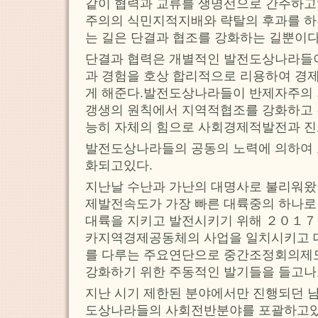
같이 협력과 교류를 생명선으로 간주하
주의의 식민지적지배와 략탈의 후과를 하
는 길은 단결과 협조를 강화하는 길뿐이다
단결과 협력은 개별적인 발전도상나라들
과 경험을 호상 합리적으로 리용하여 경
게 해준다.발전도상나라들이 반제자주의 
갱생의 원칙에서 지역적협조를 강화하고
능히 자체의 힘으로 사회경제적발전과 진
발전도상나라들의 공동의 노력에 의하여 
화되고있다.
지난날 수난과 가난의 대명사로 불리워왔
제발전속도가 가장 빠른 대륙중의 하나
대륙을 지키고 발전시키기 위해 ２０１
카지역경제공동체의 사업을 일치시키고 
를 다루는 주요연단으로 중간조정회의제
강화하기 위한 주동적인 발기들을 들고나
지난 시기 제한된 분야에서만 진행되던 
도상나라들의 사회전반분야를 포괄하고