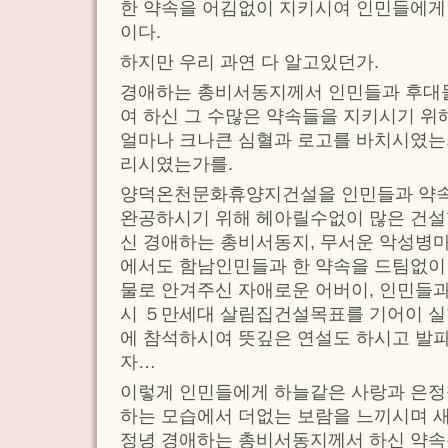
한 약속을 어김없이 지키시여 인민들에게
이다.
하지만 우리 과연 다 알고있던가.
경애하는 총비서동지께서 인민들과 후대
여 하신 그 수많은 약속들을 지키시기 위
얼마나 크나큰 심혈과 로고를 바치시였는가
리시였는가를.
양덕온천문화휴양지건설을 인민들과 약
완공하시기 위해 헤아릴수없이 많은 건
신 경애하는 총비서동지, 무서운 악성병
에서도 함남인민들과 한 약속을 드팀없이
물로 안겨주신 자애로운 어버이, 인민들과
시 ５만세대 살림집건설목표를 기어이 
에 참석하시여 뜻깊은 연설도 하시고 발
자…
이렇게 인민들에게 하늘같은 사랑과 은정
하는 모습에서 더없는 보람을 느끼시며 
정녕 경애하는 총비서동지께서 하신 약속