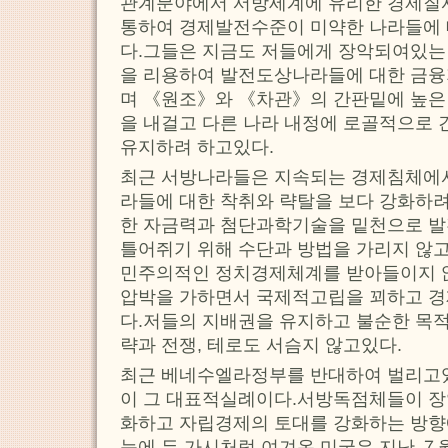
관계분야에서 서방세계에 유리한 경제질
통하여 경제발전수준이 미약한 나라들에 
다.그들은 지금도 저들에게 장악되여있는
을 리용하여 발전도상나라들에 대한 금
며 《원조》와 《차관》의 간판밑에 높은
을 내걸고 다른 나라 내정에 로골적으로
유지하려 하고있다.
최근 서방나라들은 지속되는 경제침체에
라들에 대한 착취와 략탈을 보다 강화하
한 자금력과 첨단과학기술을 밑천으로 
틀어쥐기 위해 수단과 방법을 가리지 않
민주의적인 정치경제체계를 받아들이지 
압박을 가하면서 국제적고립을 꾀하고 
다.저들의 지배권을 유지하고 불순한 목
략과 전쟁, 테로도 서슴지 않고있다.
최근 베네수엘라정부를 반대하여 벌리고
이 그 대표적실례이다.서방독점체들이 
화하고 자립경제의 토대를 강화하는 방
눈에 든 가시처럼 여겨온 미국은 지난 ７