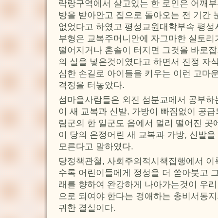
락랑구역에서 살고있는 한 로인은 어깨부
방을 받아안고 집으로 돌아오는 전 기간
없었다고 하였고 평성교원대학부속 평성시
부형은 교복주머니안에 자그마한 실토리가
떨어지거나 혼솔이 터지면 그것을 바로잡
의 실을 넣은것이였다고 하면서 진정 자식
심한 손길로 아이들을 키우는 이런 고마운
격정을 터놓았다.
섬마을사람들은 외진 섬분교에서 공부하
이 새 교복과 신발, 가방이 빠짐없이 공
림군의 한 일군도 읍에서 멀리 떨어진 곳
이 당의 은정어린 새 교복과 가방, 신발
모른다고 말하였다.
당정책관철, 사회주의적시책집행에서 이
수록 어린이들에게 정성을 더 쏟아붓고 
래를 향하여 완강하게 나아가는것이 우리
으로 되여야 한다는 경애하는 총비서동지
귀한 결실이다.