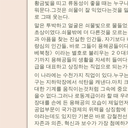
황금빛을 띠고 류동성이 좋을 때는 누구나
워문다.그것은 쇠물이 잘 익었다는것을 
로 그때 웃는다.
말은 투박하고 얼굴은 쇠물빛으로 물들
초상이였다.쇠물밖에 더 다른것을 모르는 
과 아픔을 찾는 진실한 인간들, 자기보다
량심의 인간들, 바로 그들이 용해공들이
베북청》이라는 별호로 불리우는 ２０대
기까지 용해공들의 생활을 자세히 들여다
급을 대표하고 상징하는 직업으로 되는가를
이 나라에는 수천가지 직업이 있다.누구는
구는 지하막장에서 석탄을 캐낸다.마치 
대한 기계를 움직이는것처럼 그속에 중요
을수 없다.그러나 로동계급이라 할 때 우
장대를 손에 든 용해공의 모습이 제일먼
공업부문이 국가경제의 위력을 상징함에 
야라는데도 있지만 기본은 바로 강철전선
자존과 의존, 혁신과 보수가 가장 첨예하