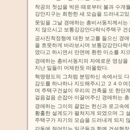
착공의 첫삽을 박은 때로부터 불과 수개
강안지구는 희한한 새 모습을 드러내고있
못잊을 그날 경애하는 총비서동지께서는 
지 않으시고 보통강강안다락식주택구 건
공사진척정형에 대한 보고를 들으신 경
을 흐뭇하게 바라보시며 보통강강안다락
였다고 하시면서 만면에 환한 미소를 지
경애하는 총비서동지의 자애로운 영상을
지난 일들이 어제런듯 떠올랐다.
혁명령도의 그처럼 분망하신 속에서도 
감도를 하나하나 지도해주시고 ２４０여
며 주택구건설이 우리의 건축을 또 한단
걸음걸음 손잡아 이끌어주신 경애하는 총
경애하는 그이의 끝없는 헌신과 로고속에
황홀한 설계도가 펼쳐지게 되였으며 그 
주택구가 자기의 모습을 드러내게 되지 
감동에 젖어있는 일군들과 함께 건설현