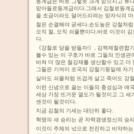
동계급은 바로 그렇듯 크게 믿으시고 류
맏아들로동계급이다.그래서 김철로동계급
을 조금이라도 덜어드리려는 맏자식의 마
철은 순결해야 굳세다.순도높은 강철처
오직 철, 오직 쇠물뿐이다.바로 이것이 
다.
《강철로 당을 받들자!》, 김책제철련합
볼수 있는 이 구호가 바로 그들의 인생관
바쳐 더 많은 철강재를 생산할수 있고 더
그들은 기꺼이 조국의 강철기둥밑에 자기
살아도 쇠물처럼 뜨겁게 살고 죽어도 강
이런 신념으로 끓는 이들의 충성심과 애
세상 가장 뜨거운 열도가 될것이고 그 세
센것이 될것이다.
지금 김철의 기세는 대단히 좋다.
혁명의 새 승리는 곧 자력갱생정신의 승리
이것이 주체의 넋으로 전진하고 비약하는 