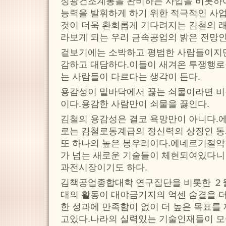
정광건조계통을 완비하는 사업을 비롯하
능력을 발휘하게 하기 위한 적극적인 사
것이 더욱 환희롭게 기다려지는 김철의 
라보게 되는 우리 금속공업의 밝은 전망
겉보기에는 소박하고 평범한 사람들이지
감하고 대담하다.이들이 새겨온 투쟁행로를
는 사람들이 다르다는 생각이 든다.
용감성이 밑바닥에서 끓는 쇠물이라면 비
이다.용감한 사람만이 쇠물을 끓인다.
김철의 용감성은 결코 욕망만이 아니다
로는 김철로동계급의 정신력의 상징인 동
또 하나의 높은 봉우리이다.에네르기절
가 넘는 새로운 기술들이 체현되여있다니
과전시장이기도 하다.
김책공업종합대학 연구집단을 비롯한 ２
대의 활동이 대야금기지의 억센 숨결을 
한 성과에 만족함이 없이 더 높은 목표를
고있다.나라의 실력있는 기술인재들이 모