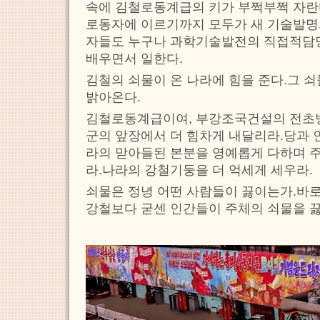
속에 김철로동계급의 키가 부쩍부쩍 자
로동자에 이르기까지 모두가 새 기술발명
자들도 누구나 과학기술발전의 직접적담
배우면서 일한다.
김철의 쇠물이 온 나라에 힘을 준다.그 
밝아온다.
김철로동계급이여, 부강조국건설의 전초
군의 앞장에서 더 힘차게 내달리라.당과 
라의 맏아들된 본분을 영예롭게 다하며 주
라.나라의 강철기둥을 더 억세게 세우라.
쇠물은 정녕 어떤 사람들이 끓이는가.바
강철보다 굳센 인간들이 주체의 쇠물을 끓