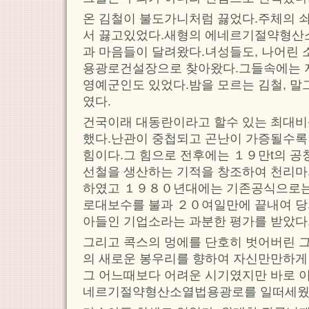
온 김철이 불도가니처럼 끓었다.주체의 
서 끓고있었다.새형의 에네르기절약형
과 마음들이 달려왔다.녀성들도, 나어린
용광로건설장으로 찾아왔다.그들속에는 
영예군인도 있었다.밤을 모르는 김철, 말
였다.
건국이래 대동란이라고 할수 있는 최대
했다.난관이 중첩되고 곤난이 가증될수록
힘이다.그 힘으로 전후에는 １９만t의 공
선철을 생산하는 기적을 창조하여 천리마
하였고 １９８０년대에는 기존공식으로는
로대보수를 불과 ２０여일만에 끝내여 당
아들인 기업소라는 과분한 평가를 받았다
그리고 콕스의 멍에를 단호히 벗어버린 
의 새로운 봉우리를 향하여 자신만만하게
그 어느때보다 어려운 시기였지만 바로 
네르기절약형산소열법용광로를 일떠세웠