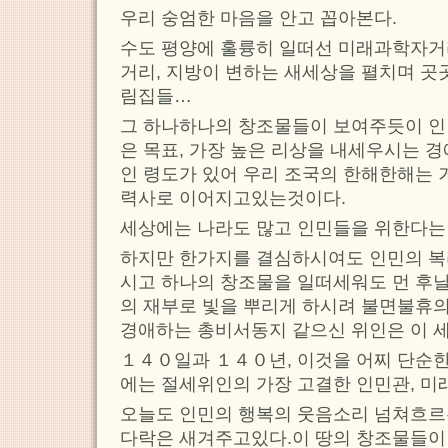
우리 숭엄한 마음을 안고 꼽아본다.
수도 평양에 훌륭히 일떠선 미래과학자거리
거리, 지방이 변하는 새세상을 펼치며 곳
림집들…
그 하나하나의 창조물들이 보여주듯이 인
은 목표, 가장 높은 리상을 내세우시는 
인 령도가 있어 우리 조국의 한해한해는 
력사로 이어지고있는것이다.
세상에는 나라도 많고 인민들을 위한다는
하지만 한가지를 결심하시여도 인민의 복
시고 하나의 창조물을 일떠세워도 먼 후날
의 재부로 빛을 뿌리게 하시려 불면불휴
경애하는 총비서동지 같으신 위인은 이 세
１４０일과 １４０년, 이것을 어찌 단순한
에는 절세위인의 가장 고결한 인민관, 미
오늘도 인민의 행복의 웃음소리 넘쳐흐르
다락은 새겨주고있다.이 땅의 창조물들이