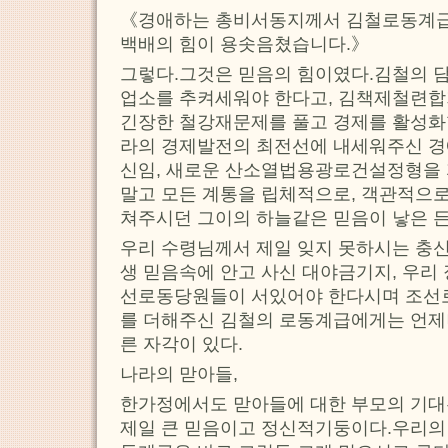
《경애하는 총비서동지께서 김철로동계
백배의 힘이 용솟음쳤습니다.》
그렇다.그것은 믿음의 힘이였다.김철의 
업소를 추켜세워야 한다고, 김책제철련
긴장한 철강재문제를 풀고 경제를 활성화
라의 경제발전의 최전선에 내세워주신 
신임, 새로운 산소열법용광로건설정형을
말고 모든 계통을 립체적으로, 객관적으
쳐주시던 그이의 하늘같은 믿음이 낳은 
우리 수령님께서 제일 잊지 못하시는 충
생 믿음속에 안고 사신 대야금기지, 우리
선로동당원들이 서있어야 한다시며 조선
를 더해주신 김철의 로동계급에게는 언제
른 자각이 있다.
나라의 맏아들,
한가정에서도 맏아들에 대한 부모의 기대
제일 큰 믿음이고 정신적기둥이다.우리의