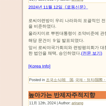
2024년 11월 12일《로동신문》
로씨야련방이 우리 나라와의 포괄적인 
을 비준하였다.
울라지미르 뿌찐대통령이 조약비준에 관한
해당 문건이 ９일 발표되였다.
앞서 로씨야국가회의와 련방평의회가 대
한 법안을 채택, 승인하였다.
(전문 보기)
[Korea Info]
Posted in
조국소식/祖 国
,
국제・정치/国際
높아가는 반제자주적지향
11月 12th, 2024 | Author:
arirang