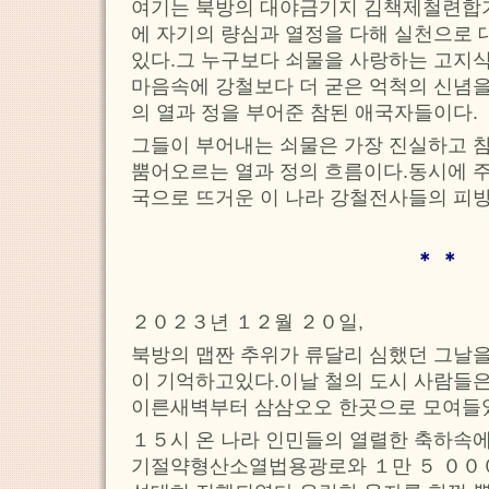
여기는 북방의 대야금기지 김책제철련합기
에 자기의 량심과 열정을 다해 실천으로 
있다.그 누구보다 쇠물을 사랑하는 고지식
마음속에 강철보다 더 굳은 억척의 신념을
의 열과 정을 부어준 참된 애국자들이다.
그들이 부어내는 쇠물은 가장 진실하고 
뿜어오르는 열과 정의 흐름이다.동시에 주
국으로 뜨거운 이 나라 강철전사들의 피
＊ ＊
２０２３년 １２월 ２０일,
북방의 맵짠 추위가 류달리 심했던 그날
이 기억하고있다.이날 철의 도시 사람들은
이른새벽부터 삼삼오오 한곳으로 모여들
１５시 온 나라 인민들의 열렬한 축하속
기절약형산소열법용광로와 １만 ５ ００