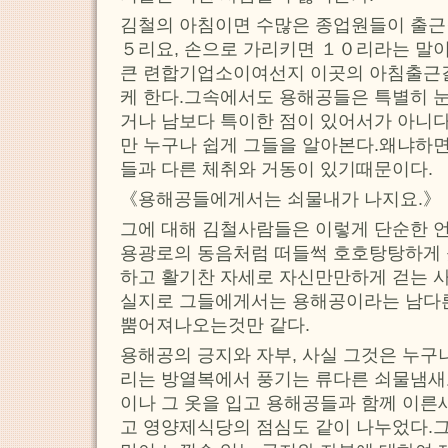
김철의 아침이면 수많은 종업원들이 출근
５리요, 손으로 가리키면 １０리라는 말이
큰 련합기업소이여선지 이곳의 아침출근길
케 한다.그속에서도 용해공들은 특별히 눈
거나 남보다 특이한 점이 있어서가 아니
만 누구나 쉽게 그들을 알아본다.왜냐하
들과 다른 체취와 거동이 있기때문이다.
《용해공들에게서는 쇠물내가 나지요.》
그에 대해 김철사람들은 이렇게 단순한 
용광로의 동음처럼 떠들썩 호호탕탕하게 
하고 활기찬 자세로 자신만만하게 걷는 
실지로 그들에게서는 용해공이라는 남다른
뿜어져나오는것만 같다.
용해공의 긍지와 자부, 사실 그것은 누구
리는 방열복에서 풍기는 류다른 쇠물냄새
이나 그 옷을 입고 용해공들과 함께 이른
고 영양제식당의 점심도 같이 나누었다.