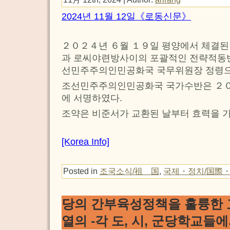
2024년 11월 12일《로동신문》
２０２４년 ６월 １９일 평양에서 체결
과 로씨야련방사이의 포괄적인 전략적동
선민주주의인민공화국 국무위원장 정령으
조선민주주의인민공화국 국가수반은 ２０
에 서명하였다.
조약은 비준서가 교환된 날부터 효력을 가
[Korea Info]
Posted in
조국소식/祖 国
,
국제・정치/国際
당의 간부육성정책을 훌륭한
열의 -각 도, 시, 군당학교들에