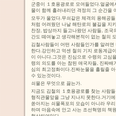
군중이 １호용광로로 모여들었다.얼굴에서
물이 함께 흘러내리던 격정의 그 순간을 
모두가 울었다.무쇠같은 체격의 용해공들도
처럼 어려웠던 나날 해탄로의 불길을 지
찬장, 밥상까지 들고나왔던 사람들, 조국
간도 떼여놓고 생각해본적이 없는 철의 도
김철사람들이 어떤 사람들인가를 알려면 
한다.강인하고 억센 철의 기지 로동계급이
이 아니다.그것은 진심으로 수령의 고심을
령의 의도를 아는 참된 애국자들, 진짜배
심의 최고정화이다.진짜눈물을 흘릴줄 아
수 있는것이다.
쇠물은 무엇으로 끓는가.
지금도 김철의 １호용광로를 찾는 사람들
형직관물앞을 그냥 지나지 못한다.거기
쏟아지는 쇠물폭포의 모습이 아니라 우리
하며 마음속에 안고 사는 조선혁명의 책