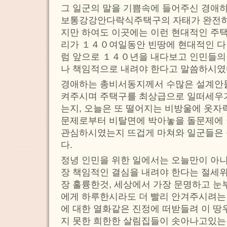
그 일군의 말을 기쁨속에 들어주신 경애
보통강강안다락식주택구의 자태가 완전히
지만 하여도 이곳에는 이런 현대적인 주
리가 １４０여일동안 빈땅에 현대적인 
럼 앞으로 １４０년을 내다보고 인민들의
나 책임적으로 내려야 한다고 말씀하시였
경애하는 총비서동지께서 수많은 설계안
켜주시며 주택구를 최상급으로 일떠세우기
는지, 오늘은 또 떨어지는 비방울에 옷
문제로부터 비탈면에 박아놓을 돌문제에 
관심하시였는지 뜨겁게 마쳐와 일군들은 
다.
정녕 인민을 위한 일에서는 오늘만이 아니
장 책임적인 결심을 내려야 한다는 절세위
장 훌륭한것, 세상에서 가장 문명하고 눈
에게 하루한시라도 더 빨리 안겨주시려는
에 대한 열화같은 진정에 떠받들려 이 땅
지 못한 희한한 살림집들이 솟아나고있는