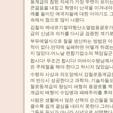
동계급의 참된 자세가 가장 뚜렷이 보이
큰걸음을 내짚고 혁명이 난국을 이겨내야 
깨를 들이민 애국자들에 대한 이야기도 
속에서 참으로 많이 나왔다.
김철의 에네르기절약형산소열법용광로가
급의 신념과 의지를 다시금 검증한 계기로
부유예열식으로 철을 생산하는 방법은 아
적이 없다.만약에 실패하면 어떻게 하겠
지 않았다.어느날 련합기업소의 책임일군
합시다! 무조건 합시다! 어버이수령님께
은 주체철을 해야 한다고 하시지 않았습니
수령의 사상과 의도앞에서 강철로동계급은
며 반드시 성공한다고 과학자, 기술자들도
철로동계급의 량심이 새형의 용광로를 
계급의 배짱이 수입병과 패배주의를 후려
사람은 생활에서 많은 선택의 순간들을 
클수록 쉽게 결심을 내리지 못한다.그러
그들은 두뇌가 아니라 신념으로 선택했다