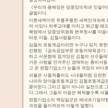
형상되여있다.
《우리의 용해장은 당중앙뜨락과 잇닿아있
글발이다.
이른새벽이면 푸름푸름한 새벽안개속에 
며 서있다.하루교대를 마치고 퇴근할 때도
북방에서 당중앙위원회 본부청사를 마음
바로 이들, 김철사람들이다.
김철의 로동계급이라면 누구나 잊지 못한
진행된 《금속공업부문 로동자체육경기-
하고 서운함에 잠겨있던 김철의 선수들에
거운 사랑을 안겨주신 경애하는 총비서동
고 온 련합기업소가 눈물과 격정의 바다로
쇠물은 사품쳐흘러도 시내물처럼 요란한 
나라의 맏아들로동계급인 김철로동계급은
묻어둔다.그리고 말이 아니라 실천으로 그
다.그래서 그들의 마음은 헤쳐볼수록 쇠
련합기업소의 책임일군은 에네르기절약
과정을 돌이켜보며 이렇게 말했다.