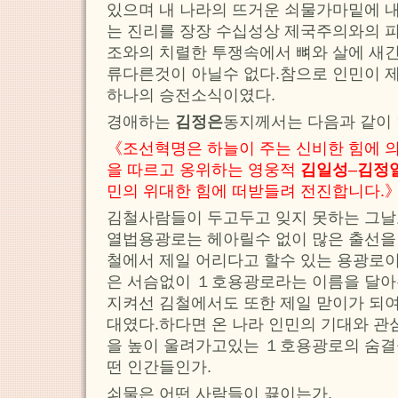
있으며 내 나라의 뜨거운 쇠물가마밑에 내
는 진리를 장장 수십성상 제국주의와의 피
조와의 치렬한 투쟁속에서 뼈와 살에 새긴
류다른것이 아닐수 없다.참으로 인민이 제
하나의 승전소식이였다.
경애하는
김정은
동지께서는 다음과 같이
《조선혁명은 하늘이 주는 신비한 힘에 
을 따르고 옹위하는 영웅적
김일성
–
김정
민의 위대한 힘에 떠받들려 전진합니다.
김철사람들이 두고두고 잊지 못하는 그
열법용광로는 헤아릴수 없이 많은 출선을
철에서 제일 어리다고 할수 있는 용광로
은 서슴없이 １호용광로라는 이름을 달
지켜선 김철에서도 또한 제일 맏이가 되
대였다.하다면 온 나라 인민의 기대와 
을 높이 울려가고있는 １호용광로의 숨결
떤 인간들인가.
쇠물은 어떤 사람들이 끓이는가.