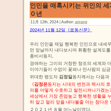
인민을 매혹시키는 위인의 세계
０년
11月 12th, 2024 | Author:
arirang
2024년 11월 12일《로동신문》
우리 인민을 제일 행복한 인민으로 내세
먼 앞날까지 내다보시며 휘황한 설계도를
총비서동지,
경애하는 그이의 거창한 창조의 세계와 
이야기들이 수없이 꽃펴나 만사람의 심금
위대한 령도자
김정일
동지께서는 다음과 
《
김정은
동지는 시대의 변천과 력사의 
의를 어떻게 수호하고 발전시켜나가겠는가
세상에서 가장 존엄높고 행복한 생활을 
히 알고 멀리 앞을 내다볼줄 아는 참다운
２０２１년 ８월 어느날이였다.