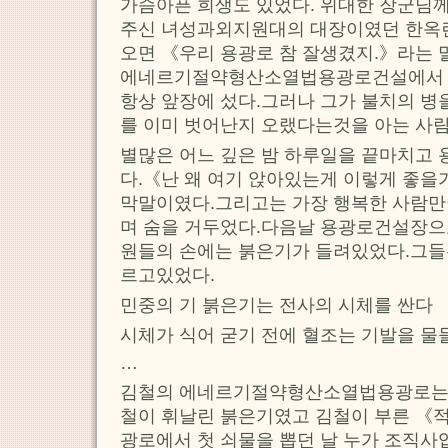
가슴아픈 희생도 있었다. 위대한 장군님께
주신 녀성과외지원대의 대장이였던 한옥련
오면 《우리 용광로 참 잘생겼지.》라는 
에네르기절약형산소열법용광로건설에서 
항상 앞장에 섰다.그러나 그가 불치의 
를 이미 벗어난지 오랬다는것을 아는 사람
별많은 어느 깊은 밤 하루일을 끝마치고 
다.《난 왜 여기 앉아있는게 이렇게 좋을가
막말이였다.그리고는 가장 행복한 사람만
며 숨을 거두었다.다음날 용광로건설장
원들의 손에는 붉은기가 들려있었다.그들
르고있었다.
민중의 기 붉은기는 전사의 시체를 싼다
시체가 식어 굳기 전에 혈조는 기발을 물
…
김철의 에네르기절약형산소열법용광로는 
철이 휘날린 붉은기였고 김철이 부른 《
광로에서 첫 쇠물을 뽑던 날 누가 조직사