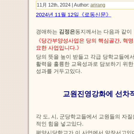
11月 12th, 2024 | Author:
arirang
2024년 11월 12일《로동신문》
경애하는
김정은
동지께서는 다음과 같이
《당간부양성사업은 당의 핵심골간, 혁명
요한 사업입니다.》
당의 뜻을 높이 받들고 각급 당학교들에
활력을 훌륭한 교육성과로 담보하기 위한
성과를 거두고있다.
교원진영강화에 선차적
각 도, 시, 군당학교들에서 교원들의 자
적인 힘을 넣고있다.
평양시당학교가 이 사업에서 앞장서고있