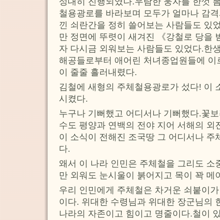
성대히 진행되였다.우람한 웅자를 한껏 뽐
철용광로를 바라보며 모두가 얼마나 감격
낀 쇠란간을 정히 쓸어보는 사람들도 있었
만 정면에 뚜렷이 새겨진 《강철로 당을 
자 다시금 외워보는 사람들도 있었다.한생
해공들로부터 애어린 처녀종업원들에 이
이 줄줄 흘러내렸다.
김철에 새형의 주체철용광로가 섰다! 이 
시켰다.
누구나 기뻐했고 어디서나 기뻐했다.꽃
수도 평양과 연백의 전야 지어 서해의 외
이 소식이 전해진 조국땅 그 어디서나 
다.
왜서 이 나라 인민은 주체철을 그리도 소
만 외워도 눈시울이 붉어지고 목이 꽉 메
우리 인민에게 주체철은 차거운 쇠붙이가
이다. 위대한 수령님과 위대한 장군님의 
나라의 자존이고 힘이고 명줄이다.철이 