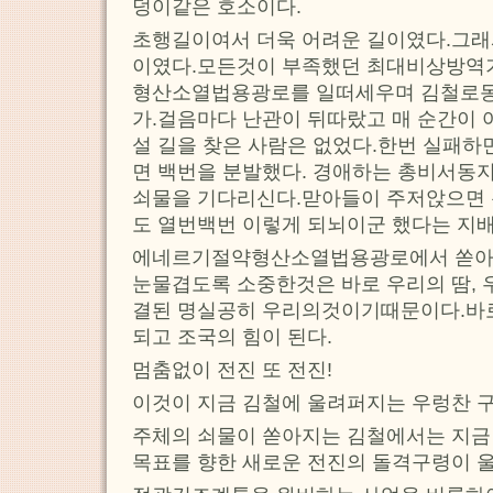
덩이같은 호소이다.
초행길이여서 더욱 어려운 길이였다.그래서
이였다.모든것이 부족했던 최대비상방역
형산소열법용광로를 일떠세우며 김철로
가.걸음마다 난관이 뒤따랐고 매 순간이
설 길을 찾은 사람은 없었다.한번 실패하
면 백번을 분발했다. 경애하는 총비서동지
쇠물을 기다리신다.맏아들이 주저앉으면 
도 열번백번 이렇게 되뇌이군 했다는 지배
에네르기절약형산소열법용광로에서 쏟아
눈물겹도록 소중한것은 바로 우리의 땀, 
결된 명실공히 우리의것이기때문이다.바로
되고 조국의 힘이 된다.
멈춤없이 전진 또 전진!
이것이 지금 김철에 울려퍼지는 우렁찬 
주체의 쇠물이 쏟아지는 김철에서는 지금
목표를 향한 새로운 전진의 돌격구령이 