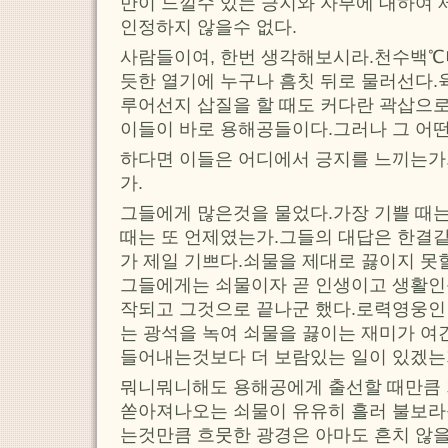
만이 느낄수 있는 긍지와 자부에 대하여
인정하지 않을수 없다.
사람들이여, 한번 생각해보시라.천수백℃
듯한 열기에 누구나 흠칫 뒤로 물러선다.
루어선지 삽질을 할 때도 커다란 곽삽으로
이들이 바로 용해공들이다.그러나 그 어떤
하다면 이들은 어디에서 긍지를 느끼는가
가.
그들에게 많은것을 물었다.가장 기쁠 때
때는 또 언제였는가.그들의 대답은 한결같
가 제일 기쁘다.쇠물을 제대로 끓이지 못할
그들에게는 쇠물이자 곧 인생이고 생활인
작되고 그것으로 끝나군 했다.로력영웅인
는 광석을 녹여 쇠물을 끓이는 재미가 여
들어내는것보다 더 보람있는 일이 있겠는
뭐니뭐니해도 용해공에게 출선할 때만큼 
쏟아져나오는 쇠물이 유유히 흘러 불보라
는것만큼 흐뭇한 광경은 아마도 흔치 않