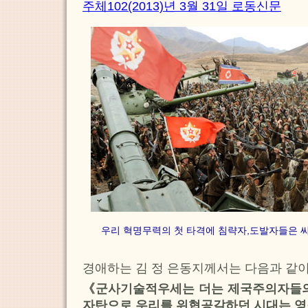
주체102(2013)년 3월 31일 로동신문
우리 혁명무력의 첫 타격에 침략자,도발자들은 씨
경애하는 김 정 은동지께서는 다음과 같
《군사기술적우세는 더는 제국주의자들의
자탄으로 우리를 위협공갈하던 시대는 영