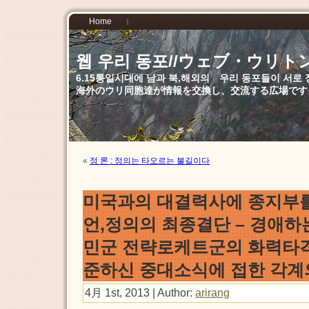
Home
웹 우리 동포//ウェブ・ウリト
6.15통일시대에 남과 북,해외의 우리 동포들이 서
海外のウリ同胞達が情報を交換し、交流する広場です
«
정 론 : 정의는 타오르는 불길이다
미국과의 대결력사에 종지부를
언,정의의 최종결단 – 경애
민군 전략로케트군의 화력타
준하신 중대소식에 접한 각계의
4月 1st, 2013 | Author:
arirang